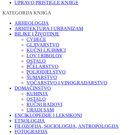
UPRAVO PRISTIGLE KNJIGE
KATEGORIJA KNJIGA
ARHEOLOGIJA
ARHITEKTURA I URBANIZAM
BILJKE I ŽIVOTINJE
CVIJEĆE
GLJIVARSTVO
KUĆNI LJUBIMCI
LOV I RIBOLOV
OSTALO
PČELARSTVO
POLJODJELSTVO
ŠUMARSTVO
VOĆARSTVO I VINOGRADARSTVO
DOMAĆINSTVO
KUHINJA
OSTALO
RUČNI RADOVI
URADI SAM
ENCIKLOPEDIJE I LEKSIKONI
ETNOLOGIJA
FILOZOFIJA, SOCIOLOGIJA, ANTROPOLOGIJA
FOTOGRAFIJA