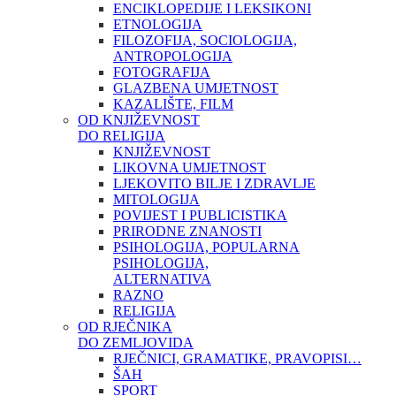
ENCIKLOPEDIJE I LEKSIKONI
ETNOLOGIJA
FILOZOFIJA, SOCIOLOGIJA,
ANTROPOLOGIJA
FOTOGRAFIJA
GLAZBENA UMJETNOST
KAZALIŠTE, FILM
OD KNJIŽEVNOST
DO RELIGIJA
KNJIŽEVNOST
LIKOVNA UMJETNOST
LJEKOVITO BILJE I ZDRAVLJE
MITOLOGIJA
POVIJEST I PUBLICISTIKA
PRIRODNE ZNANOSTI
PSIHOLOGIJA, POPULARNA
PSIHOLOGIJA,
ALTERNATIVA
RAZNO
RELIGIJA
OD RJEČNIKA
DO ZEMLJOVIDA
RJEČNICI, GRAMATIKE, PRAVOPISI…
ŠAH
SPORT