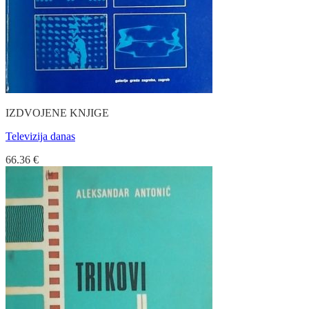
IZDVOJENE KNJIGE
Televizija danas
66.36
€