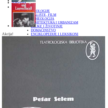
Naslovna
KNJIGE
OD ARHEOLOGIJE
DO KAZALIŠTE, FILM
ARHEOLOGIJA
ARHITEKTURA I URBANIZAM
BILJKE I ŽIVOTINJE
DOMAĆINSTVO
Akcija!
ENCIKLOPEDIJE I LEKSIKONI
ETNOLOGIJA
FILOZOFIJA, SOCIOLOGIJA, ANTROPOLOGIJA
FOTOGRAFIJA
GLAZBENA UMJETNOST
KAZALIŠTE, FILM
OD KNJIŽEVNOST
DO RELIGIJA
KNJIŽEVNOST
LIKOVNA UMJETNOST
LJEKOVITO BILJE I ZDRAVLJE
MITOLOGIJA
POVIJEST I PUBLICISTIKA
PRIRODNE ZNANOSTI
PSIHOLOGIJA, POPULARNA PSIHOLOGIJA,
ALTERNATIVA
RAZNO
RELIGIJA
OD RJEČNIKA
DO ZEMLJOVIDA