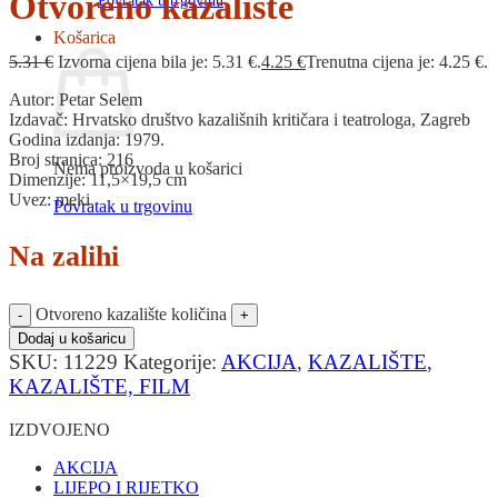
Otvoreno kazalište
Povratak u trgovinu
Košarica
5.31
€
Izvorna cijena bila je: 5.31 €.
4.25
€
Trenutna cijena je: 4.25 €.
Autor: Petar Selem
Izdavač: Hrvatsko društvo kazališnih kritičara i teatrologa, Zagreb
Godina izdanja: 1979.
Broj stranica: 216
Nema proizvoda u košarici
Dimenzije: 11,5×19,5 cm
Uvez: meki
Povratak u trgovinu
Na zalihi
Otvoreno kazalište količina
Dodaj u košaricu
SKU:
11229
Kategorije:
AKCIJA
,
KAZALIŠTE
,
KAZALIŠTE, FILM
IZDVOJENO
AKCIJA
LIJEPO I RIJETKO