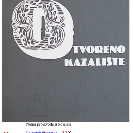
RJEČNICI, GRAMATIKE, PRAVOPISI…
ŠAH
SPORT
STRIPOVI
TEHNIČKE ZNANOSTI
TEORIJA I POVIJEST KNJIŽEVNOSTI
VEDUTE
ZAGREB
ZEMLJOVIDI
Otkup knjiga
O nama
Novosti
AKCIJA
Pretraži:
Nema proizvoda u košarici