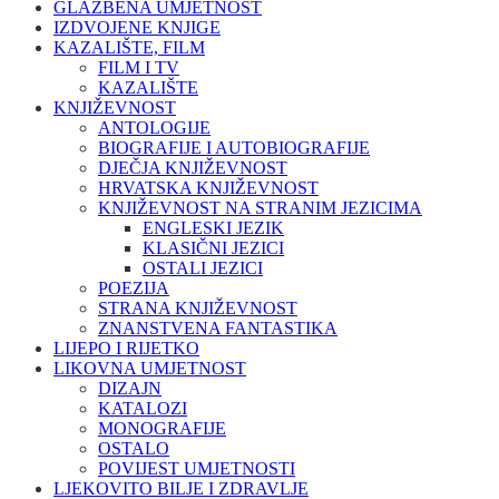
GLAZBENA UMJETNOST
IZDVOJENE KNJIGE
KAZALIŠTE, FILM
FILM I TV
KAZALIŠTE
KNJIŽEVNOST
ANTOLOGIJE
BIOGRAFIJE I AUTOBIOGRAFIJE
DJEČJA KNJIŽEVNOST
HRVATSKA KNJIŽEVNOST
KNJIŽEVNOST NA STRANIM JEZICIMA
ENGLESKI JEZIK
KLASIČNI JEZICI
OSTALI JEZICI
POEZIJA
STRANA KNJIŽEVNOST
ZNANSTVENA FANTASTIKA
LIJEPO I RIJETKO
LIKOVNA UMJETNOST
DIZAJN
KATALOZI
MONOGRAFIJE
OSTALO
POVIJEST UMJETNOSTI
LJEKOVITO BILJE I ZDRAVLJE