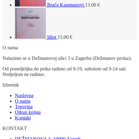
Braća Karamazovi
13.00
€
Idiot
15.00
€
O nama
Nalazimo se u Dežmanovoj ulici 3 u Zagrebu (Dežmanov prolaz).
Od ponedjeljka do petka radimo od 9-19, subotom od 9-14 sati.
Nedjeljom ne radimo.
Izbornik
Naslovna
O nama
Trgovina
Otkup knjiga
Kontakt
KONTAKT
DEŽMANOVA 3, 10000 Zagreb