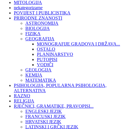
MITOLOGIJA
nekategorizarne
POVIJEST I PUBLICISTIKA
PRIRODNE ZNANOSTI
ASTRONOMIJA
BIOLOGIJA
FIZIKA
GEOGRAFIJA
MONOGRAFIJE GRADOVA I DRŽAVA...
OSTALO
PLANINARSTVO
PUTOPISI
VODIČI
GEOLOGIJA
KEMIJA
MATEMATIKA
PSIHOLOGIJA, POPULARNA PSIHOLOGIJA,
ALTERNATIVA
RAZNO
RELIGIJA
RJEČNICI, GRAMATIKE, PRAVOPISI...
ENGLESKI JEZIK
FRANCUSKI JEZIK
HRVATSKI JEZIK
LATINSKI I GRČKI JEZIK