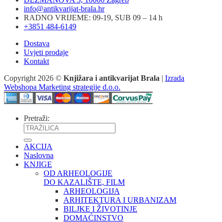
info@antikvarijat-brala.hr
RADNO VRIJEME: 09-19, SUB 09 – 14 h
+3851 484-6149
Dostava
Uvjeti prodaje
Kontakt
Copyright 2026 ©
Knjižara i antikvarijat Brala
|
Izrada
Webshopa Marketing strategije d.o.o.
Pretraži:
AKCIJA
Naslovna
KNJIGE
OD ARHEOLOGIJE
DO KAZALIŠTE, FILM
ARHEOLOGIJA
ARHITEKTURA I URBANIZAM
BILJKE I ŽIVOTINJE
DOMAĆINSTVO