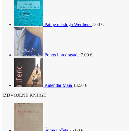
Patnje mladoga Werthera
7.00
€
Ponos i predrasude
7.00
€
Kalendar Maja
13.50
€
IZDVOJENE KNJIGE
Šuma i pčela
25.00
€