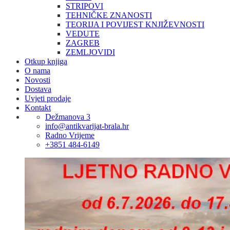
STRIPOVI
TEHNIČKE ZNANOSTI
TEORIJA I POVIJEST KNJIŽEVNOSTI
VEDUTE
ZAGREB
ZEMLJOVIDI
Otkup knjiga
O nama
Novosti
Dostava
Uvjeti prodaje
Kontakt
Dežmanova 3
info@antikvarijat-brala.hr
Radno Vrijeme
+3851 484-6149