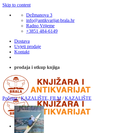
Skip to content
Dežmanova 3
info@antikvarijat-brala.hr
Radno Vrijeme
+3851 484-6149
Dostava
Uvjeti prodaje
Kontakt
prodaja i otkup knjiga
Početna
/
KAZALIŠTE, FILM
/
KAZALIŠTE