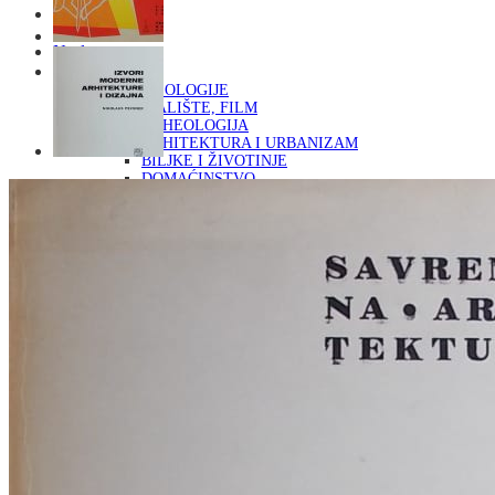
Naslovna
KNJIGE
OD ARHEOLOGIJE
DO KAZALIŠTE, FILM
ARHEOLOGIJA
ARHITEKTURA I URBANIZAM
BILJKE I ŽIVOTINJE
DOMAĆINSTVO
ENCIKLOPEDIJE I LEKSIKONI
ETNOLOGIJA
FILOZOFIJA, SOCIOLOGIJA, ANTROPOLOGIJA
FOTOGRAFIJA
GLAZBENA UMJETNOST
KAZALIŠTE, FILM
OD KNJIŽEVNOST
DO RELIGIJA
KNJIŽEVNOST
LIKOVNA UMJETNOST
LJEKOVITO BILJE I ZDRAVLJE
MITOLOGIJA
POVIJEST I PUBLICISTIKA
PRIRODNE ZNANOSTI
PSIHOLOGIJA, POPULARNA PSIHOLOGIJA,
ALTERNATIVA
RAZNO