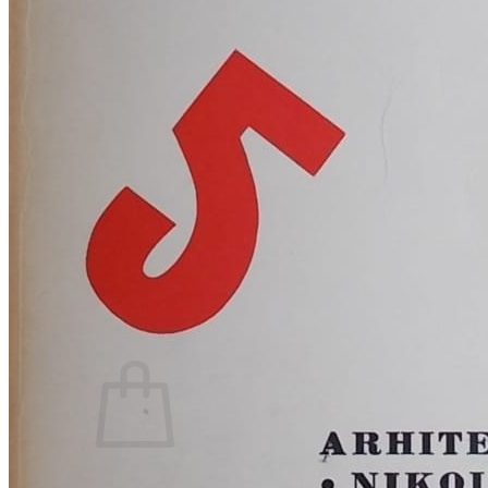
RELIGIJA
OD RJEČNIKA
DO ZEMLJOVIDA
RJEČNICI, GRAMATIKE, PRAVOPISI…
ŠAH
SPORT
STRIPOVI
TEHNIČKE ZNANOSTI
TEORIJA I POVIJEST KNJIŽEVNOSTI
VEDUTE
ZAGREB
ZEMLJOVIDI
Otkup knjiga
O nama
Novosti
AKCIJA
Pretraži:
Nema proizvoda u košarici