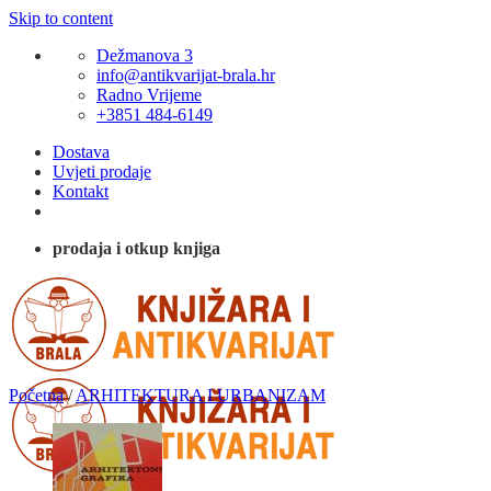
Skip to content
Dežmanova 3
info@antikvarijat-brala.hr
Radno Vrijeme
+3851 484-6149
Dostava
Uvjeti prodaje
Kontakt
prodaja i otkup knjiga
Početna
/
ARHITEKTURA I URBANIZAM