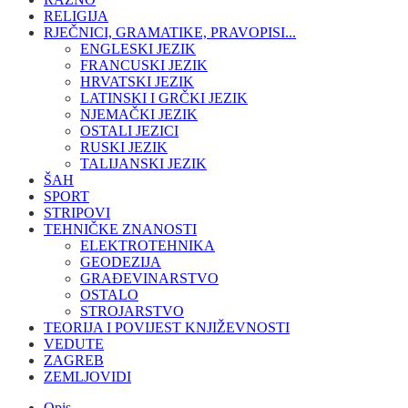
RELIGIJA
RJEČNICI, GRAMATIKE, PRAVOPISI...
ENGLESKI JEZIK
FRANCUSKI JEZIK
HRVATSKI JEZIK
LATINSKI I GRČKI JEZIK
NJEMAČKI JEZIK
OSTALI JEZICI
RUSKI JEZIK
TALIJANSKI JEZIK
ŠAH
SPORT
STRIPOVI
TEHNIČKE ZNANOSTI
ELEKTROTEHNIKA
GEODEZIJA
GRAĐEVINARSTVO
OSTALO
STROJARSTVO
TEORIJA I POVIJEST KNJIŽEVNOSTI
VEDUTE
ZAGREB
ZEMLJOVIDI
Opis