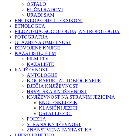
OSTALO
RUČNI RADOVI
URADI SAM
ENCIKLOPEDIJE I LEKSIKONI
ETNOLOGIJA
FILOZOFIJA, SOCIOLOGIJA, ANTROPOLOGIJA
FOTOGRAFIJA
GLAZBENA UMJETNOST
IZDVOJENE KNJIGE
KAZALIŠTE, FILM
FILM I TV
KAZALIŠTE
KNJIŽEVNOST
ANTOLOGIJE
BIOGRAFIJE I AUTOBIOGRAFIJE
DJEČJA KNJIŽEVNOST
HRVATSKA KNJIŽEVNOST
KNJIŽEVNOST NA STRANIM JEZICIMA
ENGLESKI JEZIK
KLASIČNI JEZICI
OSTALI JEZICI
POEZIJA
STRANA KNJIŽEVNOST
ZNANSTVENA FANTASTIKA
LIJEPO I RIJETKO