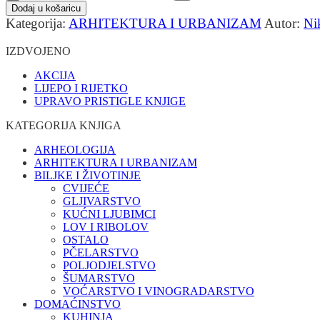
Dodaj u košaricu
Kategorija:
ARHITEKTURA I URBANIZAM
Autor:
Ni
IZDVOJENO
AKCIJA
LIJEPO I RIJETKO
UPRAVO PRISTIGLE KNJIGE
KATEGORIJA KNJIGA
ARHEOLOGIJA
ARHITEKTURA I URBANIZAM
BILJKE I ŽIVOTINJE
CVIJEĆE
GLJIVARSTVO
KUĆNI LJUBIMCI
LOV I RIBOLOV
OSTALO
PČELARSTVO
POLJODJELSTVO
ŠUMARSTVO
VOĆARSTVO I VINOGRADARSTVO
DOMAĆINSTVO
KUHINJA