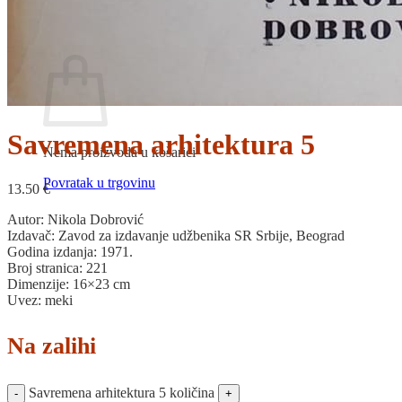
Povratak u trgovinu
Košarica
Savremena arhitektura 5
Nema proizvoda u košarici
Povratak u trgovinu
13.50
€
Autor: Nikola Dobrović
Izdavač: Zavod za izdavanje udžbenika SR Srbije, Beograd
Godina izdanja: 1971.
Broj stranica: 221
Dimenzije: 16×23 cm
Uvez: meki
Na zalihi
Savremena arhitektura 5 količina