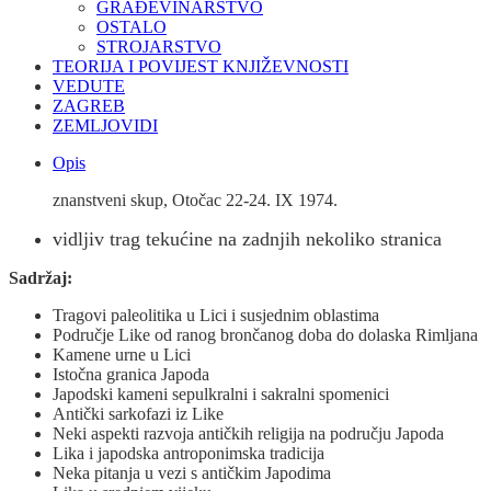
GRAĐEVINARSTVO
OSTALO
STROJARSTVO
TEORIJA I POVIJEST KNJIŽEVNOSTI
VEDUTE
ZAGREB
ZEMLJOVIDI
Opis
znanstveni skup, Otočac 22-24. IX 1974.
vidljiv trag tekućine na zadnjih nekoliko stranica
Sadržaj:
Tragovi paleolitika u Lici i susjednim oblastima
Područje Like od ranog brončanog doba do dolaska Rimljana
Kamene urne u Lici
Istočna granica Japoda
Japodski kameni sepulkralni i sakralni spomenici
Antički sarkofazi iz Like
Neki aspekti razvoja antičkih religija na području Japoda
Lika i japodska antroponimska tradicija
Neka pitanja u vezi s antičkim Japodima