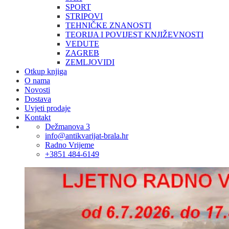
SPORT
STRIPOVI
TEHNIČKE ZNANOSTI
TEORIJA I POVIJEST KNJIŽEVNOSTI
VEDUTE
ZAGREB
ZEMLJOVIDI
Otkup knjiga
O nama
Novosti
Dostava
Uvjeti prodaje
Kontakt
Dežmanova 3
info@antikvarijat-brala.hr
Radno Vrijeme
+3851 484-6149