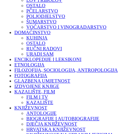
LOV I RIBOLOV
OSTALO
PČELARSTVO
POLJODJELSTVO
ŠUMARSTVO
VOĆARSTVO I VINOGRADARSTVO
DOMAĆINSTVO
KUHINJA
OSTALO
RUČNI RADOVI
URADI SAM
ENCIKLOPEDIJE I LEKSIKONI
ETNOLOGIJA
FILOZOFIJA, SOCIOLOGIJA, ANTROPOLOGIJA
FOTOGRAFIJA
GLAZBENA UMJETNOST
IZDVOJENE KNJIGE
KAZALIŠTE, FILM
FILM I TV
KAZALIŠTE
KNJIŽEVNOST
ANTOLOGIJE
BIOGRAFIJE I AUTOBIOGRAFIJE
DJEČJA KNJIŽEVNOST
HRVATSKA KNJIŽEVNOST