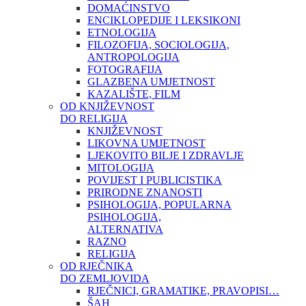
DOMAĆINSTVO
ENCIKLOPEDIJE I LEKSIKONI
ETNOLOGIJA
FILOZOFIJA, SOCIOLOGIJA,
ANTROPOLOGIJA
FOTOGRAFIJA
GLAZBENA UMJETNOST
KAZALIŠTE, FILM
OD KNJIŽEVNOST
DO RELIGIJA
KNJIŽEVNOST
LIKOVNA UMJETNOST
LJEKOVITO BILJE I ZDRAVLJE
MITOLOGIJA
POVIJEST I PUBLICISTIKA
PRIRODNE ZNANOSTI
PSIHOLOGIJA, POPULARNA
PSIHOLOGIJA,
ALTERNATIVA
RAZNO
RELIGIJA
OD RJEČNIKA
DO ZEMLJOVIDA
RJEČNICI, GRAMATIKE, PRAVOPISI…
ŠAH