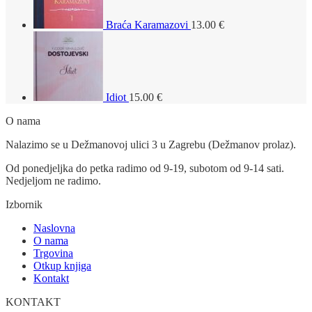
Braća Karamazovi
13.00
€
Idiot
15.00
€
O nama
Nalazimo se u Dežmanovoj ulici 3 u Zagrebu (Dežmanov prolaz).
Od ponedjeljka do petka radimo od 9-19, subotom od 9-14 sati.
Nedjeljom ne radimo.
Izbornik
Naslovna
O nama
Trgovina
Otkup knjiga
Kontakt
KONTAKT