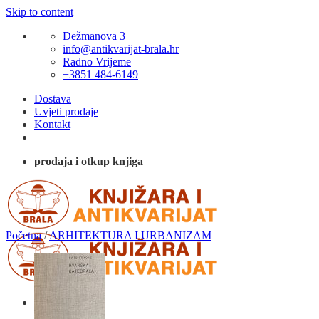
Skip to content
Dežmanova 3
info@antikvarijat-brala.hr
Radno Vrijeme
+3851 484-6149
Dostava
Uvjeti prodaje
Kontakt
prodaja i otkup knjiga
Početna
/
ARHITEKTURA I URBANIZAM