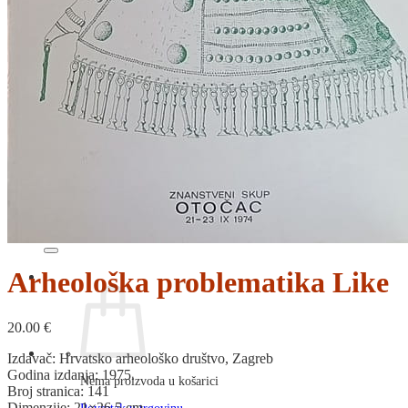
RJEČNICI, GRAMATIKE, PRAVOPISI…
ŠAH
SPORT
STRIPOVI
TEHNIČKE ZNANOSTI
TEORIJA I POVIJEST KNJIŽEVNOSTI
VEDUTE
ZAGREB
ZEMLJOVIDI
Otkup knjiga
O nama
Novosti
AKCIJA
Pretraži:
Arheološka problematika Like
20.00
€
Izdavač: Hrvatsko arheološko društvo, Zagreb
Godina izdanja: 1975.
Nema proizvoda u košarici
Broj stranica: 141
Dimenzije: 21×26,5 cm