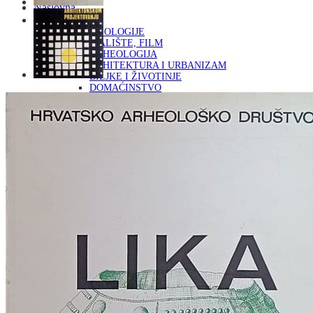
Naslovna
KNJIGE
OD ARHEOLOGIJE
DO KAZALIŠTE, FILM
ARHEOLOGIJA
ARHITEKTURA I URBANIZAM
BILJKE I ŽIVOTINJE
DOMAĆINSTVO
ENCIKLOPEDIJE I LEKSIKONI
ETNOLOGIJA
FILOZOFIJA, SOCIOLOGIJA, ANTROPOLOGIJA
FOTOGRAFIJA
GLAZBENA UMJETNOST
KAZALIŠTE, FILM
OD KNJIŽEVNOST
DO RELIGIJA
KNJIŽEVNOST
LIKOVNA UMJETNOST
LJEKOVITO BILJE I ZDRAVLJE
MITOLOGIJA
POVIJEST I PUBLICISTIKA
PRIRODNE ZNANOSTI
PSIHOLOGIJA, POPULARNA PSIHOLOGIJA,
ALTERNATIVA
RAZNO
RELIGIJA
OD RJEČNIKA
DO ZEMLJOVIDA