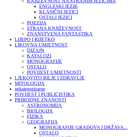
KNJIŽEVNOST NA STRANIM JEZICIMA
ENGLESKI JEZIK
KLASIČNI JEZICI
OSTALI JEZICI
POEZIJA
STRANA KNJIŽEVNOST
ZNANSTVENA FANTASTIKA
LIJEPO I RIJETKO
LIKOVNA UMJETNOST
DIZAJN
KATALOZI
MONOGRAFIJE
OSTALO
POVIJEST UMJETNOSTI
LJEKOVITO BILJE I ZDRAVLJE
MITOLOGIJA
nekategorizarne
POVIJEST I PUBLICISTIKA
PRIRODNE ZNANOSTI
ASTRONOMIJA
BIOLOGIJA
FIZIKA
GEOGRAFIJA
MONOGRAFIJE GRADOVA I DRŽAVA...
OSTALO