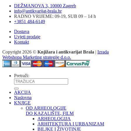
DEŽMANOVA 3, 10000 Zagreb
info@antikvarijat-brala.hr
RADNO VRIJEME: 09-19, SUB 09 – 14 h
+3851 484-6149
Dostava
Uvjeti prodaje
Kontakt
Copyright 2026 ©
Knjižara i antikvarijat Brala
|
Izrada
Webshopa Marketing strategije d.o.o.
Pretraži:
AKCIJA
Naslovna
KNJIGE
OD ARHEOLOGIJE
DO KAZALIŠTE, FILM
ARHEOLOGIJA
ARHITEKTURA I URBANIZAM
BILJKE I ŽIVOTINJE