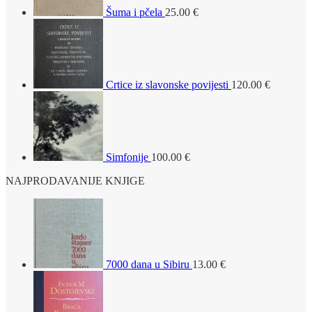
Šuma i pčela
25.00
€
Crtice iz slavonske povijesti
120.00
€
Simfonije
100.00
€
NAJPRODAVANIJE KNJIGE
7000 dana u Sibiru
13.00
€