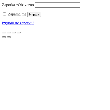
Zaporka
*
Obavezno
Zapamti me
Prijava
Izgubili ste zaporku?