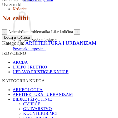
Povratak u trgovinu
Uvez: meki
Košarica
Na zalihi
Arheološka problematika Like količina
Dodaj u košaricu
Nema proizvoda u košarici
Kategorija:
ARHITEKTURA I URBANIZAM
Povratak u trgovinu
IZDVOJENO
AKCIJA
LIJEPO I RIJETKO
UPRAVO PRISTIGLE KNJIGE
KATEGORIJA KNJIGA
ARHEOLOGIJA
ARHITEKTURA I URBANIZAM
BILJKE I ŽIVOTINJE
CVIJEĆE
GLJIVARSTVO
KUĆNI LJUBIMCI