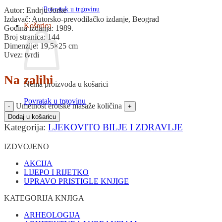
Povratak u trgovinu
Autor: Endrju Jorke
Izdavač: Autorsko-prevodilačko izdanje, Beograd
Košarica
Godina izdanja: 1989.
Broj stranica: 144
Dimenzije: 19,5×25 cm
Uvez: tvrdi
Na zalihi
Nema proizvoda u košarici
Povratak u trgovinu
Umetnost erotske masaže količina
Dodaj u košaricu
Kategorija:
LJEKOVITO BILJE I ZDRAVLJE
IZDVOJENO
AKCIJA
LIJEPO I RIJETKO
UPRAVO PRISTIGLE KNJIGE
KATEGORIJA KNJIGA
ARHEOLOGIJA