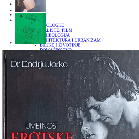
Naslovna
KNJIGE
OD ARHEOLOGIJE
DO KAZALIŠTE, FILM
ARHEOLOGIJA
ARHITEKTURA I URBANIZAM
BILJKE I ŽIVOTINJE
DOMAĆINSTVO
ENCIKLOPEDIJE I LEKSIKONI
ETNOLOGIJA
FILOZOFIJA, SOCIOLOGIJA, ANTROPOLOGIJA
FOTOGRAFIJA
GLAZBENA UMJETNOST
KAZALIŠTE, FILM
OD KNJIŽEVNOST
DO RELIGIJA
KNJIŽEVNOST
LIKOVNA UMJETNOST
LJEKOVITO BILJE I ZDRAVLJE
MITOLOGIJA
POVIJEST I PUBLICISTIKA
PRIRODNE ZNANOSTI
PSIHOLOGIJA, POPULARNA PSIHOLOGIJA,
ALTERNATIVA
RAZNO