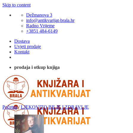
Skip to content
Dežmanova 3
info@antikvarijat-brala.hr
Radno Vrijeme
+3851 484-6149
Dostava
Uvjeti prodaje
Kontakt
prodaja i otkup knjiga
Početna
/
LJEKOVITO BILJE I ZDRAVLJE