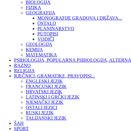
BIOLOGIJA
FIZIKA
GEOGRAFIJA
MONOGRAFIJE GRADOVA I DRŽAVA...
OSTALO
PLANINARSTVO
PUTOPISI
VODIČI
GEOLOGIJA
KEMIJA
MATEMATIKA
PSIHOLOGIJA, POPULARNA PSIHOLOGIJA, ALTERNA
RAZNO
RELIGIJA
RJEČNICI, GRAMATIKE, PRAVOPISI...
ENGLESKI JEZIK
FRANCUSKI JEZIK
HRVATSKI JEZIK
LATINSKI I GRČKI JEZIK
NJEMAČKI JEZIK
OSTALI JEZICI
RUSKI JEZIK
TALIJANSKI JEZIK
ŠAH
SPORT