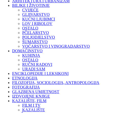
ARHITEKTURA I URBANIZAM
BILJKE I ŽIVOTINJE
CVIJEĆE
GLJIVARSTVO
KUĆNI LJUBIMCI
LOV I RIBOLOV
OSTALO
PČELARSTVO
POLJODJELSTVO
ŠUMARSTVO
VOĆARSTVO I VINOGRADARSTVO
DOMAĆINSTVO
KUHINJA
OSTALO
RUČNI RADOVI
URADI SAM
ENCIKLOPEDIJE I LEKSIKONI
ETNOLOGIJA
FILOZOFIJA, SOCIOLOGIJA, ANTROPOLOGIJA
FOTOGRAFIJA
GLAZBENA UMJETNOST
IZDVOJENE KNJIGE
KAZALIŠTE, FILM
FILM I TV
KAZALIŠTE