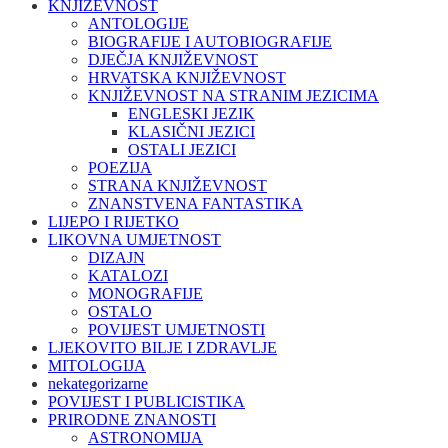
KNJIŽEVNOST
ANTOLOGIJE
BIOGRAFIJE I AUTOBIOGRAFIJE
DJEČJA KNJIŽEVNOST
HRVATSKA KNJIŽEVNOST
KNJIŽEVNOST NA STRANIM JEZICIMA
ENGLESKI JEZIK
KLASIČNI JEZICI
OSTALI JEZICI
POEZIJA
STRANA KNJIŽEVNOST
ZNANSTVENA FANTASTIKA
LIJEPO I RIJETKO
LIKOVNA UMJETNOST
DIZAJN
KATALOZI
MONOGRAFIJE
OSTALO
POVIJEST UMJETNOSTI
LJEKOVITO BILJE I ZDRAVLJE
MITOLOGIJA
nekategorizarne
POVIJEST I PUBLICISTIKA
PRIRODNE ZNANOSTI
ASTRONOMIJA