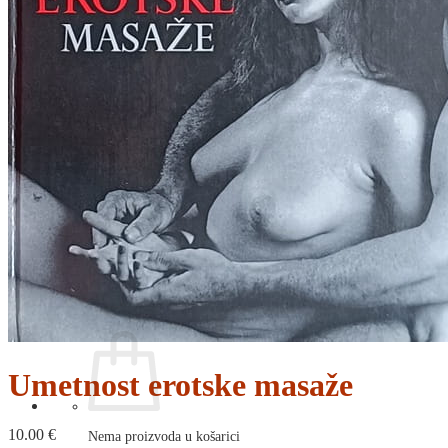
RELIGIJA
OD RJEČNIKA
DO ZEMLJOVIDA
RJEČNICI, GRAMATIKE, PRAVOPISI…
ŠAH
SPORT
STRIPOVI
TEHNIČKE ZNANOSTI
TEORIJA I POVIJEST KNJIŽEVNOSTI
VEDUTE
ZAGREB
ZEMLJOVIDI
Otkup knjiga
O nama
Novosti
AKCIJA
Pretraži:
Umetnost erotske masaže
10.00
€
Nema proizvoda u košarici