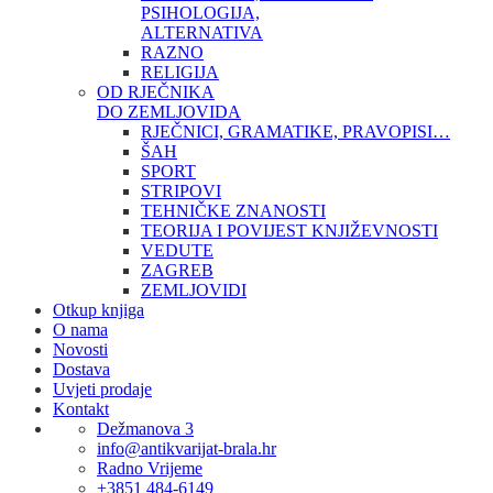
PSIHOLOGIJA,
ALTERNATIVA
RAZNO
RELIGIJA
OD RJEČNIKA
DO ZEMLJOVIDA
RJEČNICI, GRAMATIKE, PRAVOPISI…
ŠAH
SPORT
STRIPOVI
TEHNIČKE ZNANOSTI
TEORIJA I POVIJEST KNJIŽEVNOSTI
VEDUTE
ZAGREB
ZEMLJOVIDI
Otkup knjiga
O nama
Novosti
Dostava
Uvjeti prodaje
Kontakt
Dežmanova 3
info@antikvarijat-brala.hr
Radno Vrijeme
+3851 484-6149