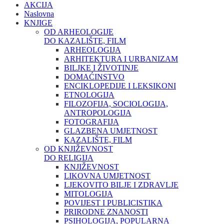
AKCIJA
Naslovna
KNJIGE
OD ARHEOLOGIJE
DO KAZALIŠTE, FILM
ARHEOLOGIJA
ARHITEKTURA I URBANIZAM
BILJKE I ŽIVOTINJE
DOMAĆINSTVO
ENCIKLOPEDIJE I LEKSIKONI
ETNOLOGIJA
FILOZOFIJA, SOCIOLOGIJA,
ANTROPOLOGIJA
FOTOGRAFIJA
GLAZBENA UMJETNOST
KAZALIŠTE, FILM
OD KNJIŽEVNOST
DO RELIGIJA
KNJIŽEVNOST
LIKOVNA UMJETNOST
LJEKOVITO BILJE I ZDRAVLJE
MITOLOGIJA
POVIJEST I PUBLICISTIKA
PRIRODNE ZNANOSTI
PSIHOLOGIJA, POPULARNA