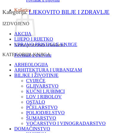
Povratak u trgovinu
Košarica
Kategorija:
LJEKOVITO BILJE I ZDRAVLJE
IZDVOJENO
AKCIJA
LIJEPO I RIJETKO
UPRAVO PRISTIGLE KNJIGE
Nema proizvoda u košarici
KATEGORIJA KNJIGA
Povratak u trgovinu
ARHEOLOGIJA
ARHITEKTURA I URBANIZAM
BILJKE I ŽIVOTINJE
CVIJEĆE
GLJIVARSTVO
KUĆNI LJUBIMCI
LOV I RIBOLOV
OSTALO
PČELARSTVO
POLJODJELSTVO
ŠUMARSTVO
VOĆARSTVO I VINOGRADARSTVO
DOMAĆINSTVO