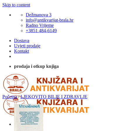
Skip to content
Dežmanova 3
info@antikvarijat-brala.hr
Radno Vrijeme
+3851 484-6149
Dostava
Uvjeti prodaje
Kontakt
prodaja i otkup knjiga
Početna
/
LJEKOVITO BILJE I ZDRAVLJE