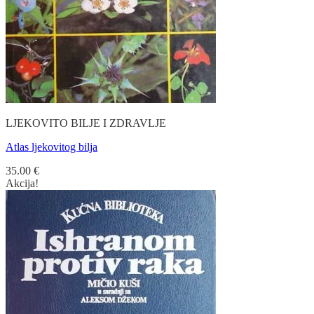
LJEKOVITO BILJE I ZDRAVLJE
Atlas ljekovitog bilja
35.00
€
Akcija!