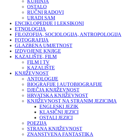
KUHINJA
OSTALO
RUČNI RADOVI
URADI SAM
ENCIKLOPEDIJE I LEKSIKONI
ETNOLOGIJA
FILOZOFIJA, SOCIOLOGIJA, ANTROPOLOGIJA
FOTOGRAFIJA
GLAZBENA UMJETNOST
IZDVOJENE KNJIGE
KAZALIŠTE, FILM
FILM I TV
KAZALIŠTE
KNJIŽEVNOST
ANTOLOGIJE
BIOGRAFIJE I AUTOBIOGRAFIJE
DJEČJA KNJIŽEVNOST
HRVATSKA KNJIŽEVNOST
KNJIŽEVNOST NA STRANIM JEZICIMA
ENGLESKI JEZIK
KLASIČNI JEZICI
OSTALI JEZICI
POEZIJA
STRANA KNJIŽEVNOST
ZNANSTVENA FANTASTIKA