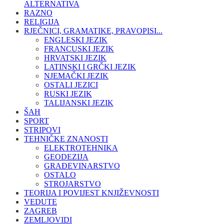
ALTERNATIVA
RAZNO
RELIGIJA
RJEČNICI, GRAMATIKE, PRAVOPISI...
ENGLESKI JEZIK
FRANCUSKI JEZIK
HRVATSKI JEZIK
LATINSKI I GRČKI JEZIK
NJEMAČKI JEZIK
OSTALI JEZICI
RUSKI JEZIK
TALIJANSKI JEZIK
ŠAH
SPORT
STRIPOVI
TEHNIČKE ZNANOSTI
ELEKTROTEHNIKA
GEODEZIJA
GRAĐEVINARSTVO
OSTALO
STROJARSTVO
TEORIJA I POVIJEST KNJIŽEVNOSTI
VEDUTE
ZAGREB
ZEMLJOVIDI