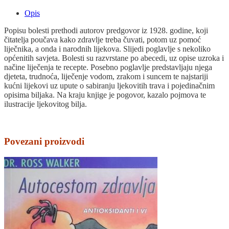
Opis
Popisu bolesti prethodi autorov predgovor iz 1928. godine, koji
čitatelja poučava kako zdravlje treba čuvati, potom uz pomoć
liječnika, a onda i narodnih lijekova. Slijedi poglavlje s nekoliko
općenitih savjeta. Bolesti su razvrstane po abecedi, uz opise uzroka i
načine liječenja te recepte. Posebno poglavlje predstavljaju njega
djeteta, trudnoća, liječenje vodom, zrakom i suncem te najstariji
kućni lijekovi uz upute o sabiranju ljekovitih trava i pojedinačnim
opisima biljaka. Na kraju knjige je pogovor, kazalo pojmova te
ilustracije ljekovitog bilja.
Povezani proizvodi