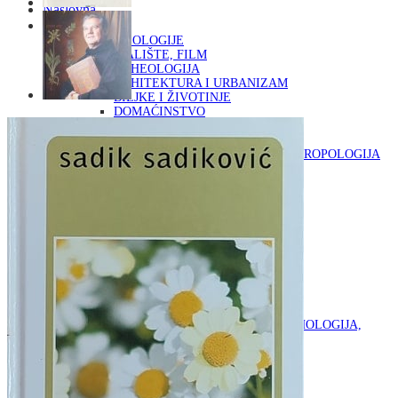
Naslovna
KNJIGE
OD ARHEOLOGIJE
DO KAZALIŠTE, FILM
ARHEOLOGIJA
ARHITEKTURA I URBANIZAM
BILJKE I ŽIVOTINJE
DOMAĆINSTVO
ENCIKLOPEDIJE I LEKSIKONI
ETNOLOGIJA
FILOZOFIJA, SOCIOLOGIJA, ANTROPOLOGIJA
FOTOGRAFIJA
GLAZBENA UMJETNOST
KAZALIŠTE, FILM
OD KNJIŽEVNOST
DO RELIGIJA
KNJIŽEVNOST
LIKOVNA UMJETNOST
LJEKOVITO BILJE I ZDRAVLJE
MITOLOGIJA
POVIJEST I PUBLICISTIKA
PRIRODNE ZNANOSTI
PSIHOLOGIJA, POPULARNA PSIHOLOGIJA,
ALTERNATIVA
RAZNO
RELIGIJA
OD RJEČNIKA
DO ZEMLJOVIDA