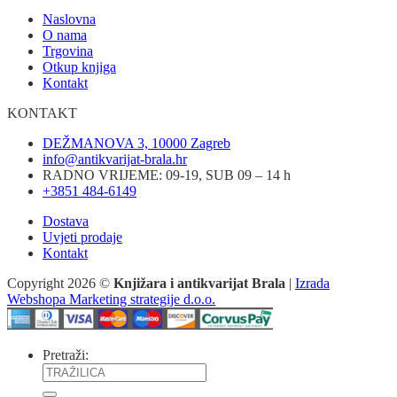
Naslovna
O nama
Trgovina
Otkup knjiga
Kontakt
KONTAKT
DEŽMANOVA 3, 10000 Zagreb
info@antikvarijat-brala.hr
RADNO VRIJEME: 09-19, SUB 09 – 14 h
+3851 484-6149
Dostava
Uvjeti prodaje
Kontakt
Copyright 2026 ©
Knjižara i antikvarijat Brala
|
Izrada
Webshopa Marketing strategije d.o.o.
Pretraži: