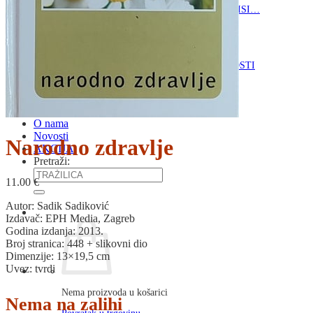
RJEČNICI, GRAMATIKE, PRAVOPISI…
ŠAH
SPORT
STRIPOVI
TEHNIČKE ZNANOSTI
TEORIJA I POVIJEST KNJIŽEVNOSTI
VEDUTE
ZAGREB
ZEMLJOVIDI
Otkup knjiga
O nama
Novosti
Narodno zdravlje
AKCIJA
Pretraži:
11.00
€
Autor: Sadik Sadiković
Izdavač: EPH Media, Zagreb
Godina izdanja: 2013.
Broj stranica: 448 + slikovni dio
Dimenzije: 13×19,5 cm
Uvez: tvrdi
Nema proizvoda u košarici
Nema na zalihi