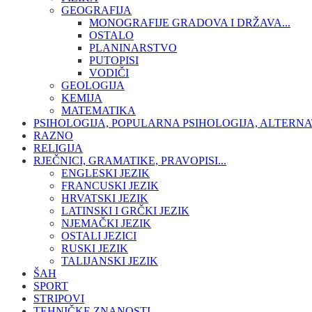
GEOGRAFIJA
MONOGRAFIJE GRADOVA I DRŽAVA...
OSTALO
PLANINARSTVO
PUTOPISI
VODIČI
GEOLOGIJA
KEMIJA
MATEMATIKA
PSIHOLOGIJA, POPULARNA PSIHOLOGIJA, ALTERNA
RAZNO
RELIGIJA
RJEČNICI, GRAMATIKE, PRAVOPISI...
ENGLESKI JEZIK
FRANCUSKI JEZIK
HRVATSKI JEZIK
LATINSKI I GRČKI JEZIK
NJEMAČKI JEZIK
OSTALI JEZICI
RUSKI JEZIK
TALIJANSKI JEZIK
ŠAH
SPORT
STRIPOVI
TEHNIČKE ZNANOSTI