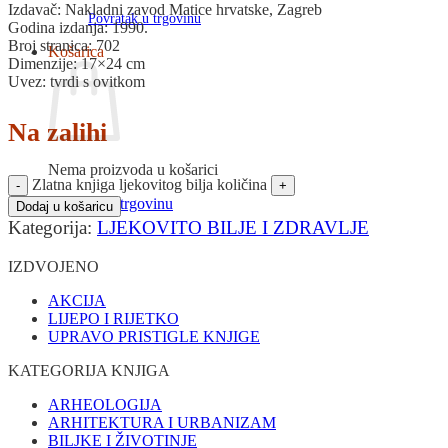
Izdavač: Nakladni zavod Matice hrvatske, Zagreb
Povratak u trgovinu
Godina izdanja: 1990.
Broj stranica: 702
Košarica
Dimenzije: 17×24 cm
Uvez: tvrdi s ovitkom
Na zalihi
Nema proizvoda u košarici
Zlatna knjiga ljekovitog bilja količina
Povratak u trgovinu
Dodaj u košaricu
Kategorija:
LJEKOVITO BILJE I ZDRAVLJE
IZDVOJENO
AKCIJA
LIJEPO I RIJETKO
UPRAVO PRISTIGLE KNJIGE
KATEGORIJA KNJIGA
ARHEOLOGIJA
ARHITEKTURA I URBANIZAM
BILJKE I ŽIVOTINJE