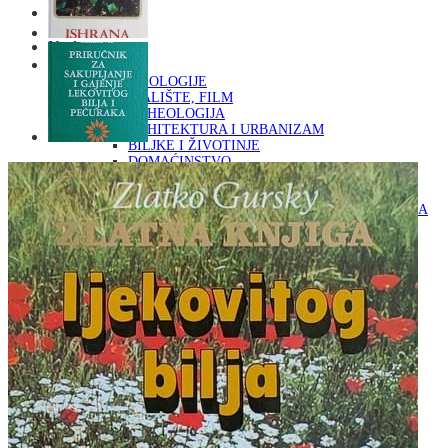
Naslovna
KNJIGE
OD ARHEOLOGIJE
DO KAZALIŠTE, FILM
ARHEOLOGIJA
ARHITEKTURA I URBANIZAM
BILJKE I ŽIVOTINJE
DOMAĆINSTVO
ENCIKLOPEDIJE I LEKSIKONI
ETNOLOGIJA
FILOZOFIJA, SOCIOLOGIJA, ANTROPOLOGIJA
FOTOGRAFIJA
GLAZBENA UMJETNOST
KAZALIŠTE, FILM
OD KNJIŽEVNOST
DO RELIGIJA
KNJIŽEVNOST
LIKOVNA UMJETNOST
LJEKOVITO BILJE I ZDRAVLJE
MITOLOGIJA
POVIJEST I PUBLICISTIKA
PRIRODNE ZNANOSTI
PSIHOLOGIJA, POPULARNA PSIHOLOGIJA,
ALTERNATIVA
RAZNO