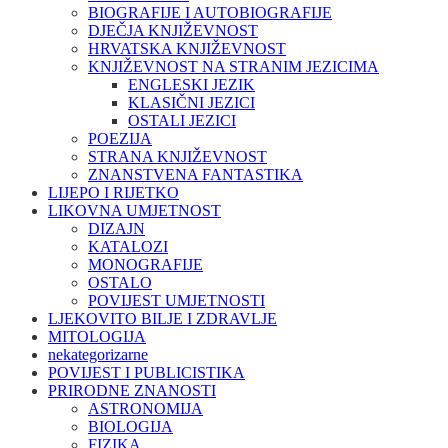
BIOGRAFIJE I AUTOBIOGRAFIJE
DJEČJA KNJIŽEVNOST
HRVATSKA KNJIŽEVNOST
KNJIŽEVNOST NA STRANIM JEZICIMA
ENGLESKI JEZIK
KLASIČNI JEZICI
OSTALI JEZICI
POEZIJA
STRANA KNJIŽEVNOST
ZNANSTVENA FANTASTIKA
LIJEPO I RIJETKO
LIKOVNA UMJETNOST
DIZAJN
KATALOZI
MONOGRAFIJE
OSTALO
POVIJEST UMJETNOSTI
LJEKOVITO BILJE I ZDRAVLJE
MITOLOGIJA
nekategorizarne
POVIJEST I PUBLICISTIKA
PRIRODNE ZNANOSTI
ASTRONOMIJA
BIOLOGIJA
FIZIKA