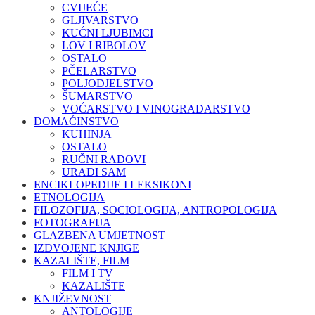
CVIJEĆE
GLJIVARSTVO
KUĆNI LJUBIMCI
LOV I RIBOLOV
OSTALO
PČELARSTVO
POLJODJELSTVO
ŠUMARSTVO
VOĆARSTVO I VINOGRADARSTVO
DOMAĆINSTVO
KUHINJA
OSTALO
RUČNI RADOVI
URADI SAM
ENCIKLOPEDIJE I LEKSIKONI
ETNOLOGIJA
FILOZOFIJA, SOCIOLOGIJA, ANTROPOLOGIJA
FOTOGRAFIJA
GLAZBENA UMJETNOST
IZDVOJENE KNJIGE
KAZALIŠTE, FILM
FILM I TV
KAZALIŠTE
KNJIŽEVNOST
ANTOLOGIJE