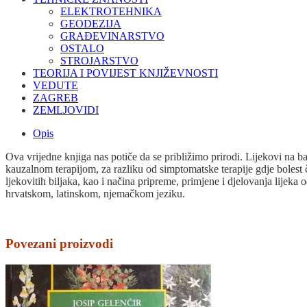
ELEKTROTEHNIKA
GEODEZIJA
GRAĐEVINARSTVO
OSTALO
STROJARSTVO
TEORIJA I POVIJEST KNJIŽEVNOSTI
VEDUTE
ZAGREB
ZEMLJOVIDI
Opis
Ova vrijedne
knjiga
nas potiče da se približimo prirodi. Lijekovi na b
kauzalnom terapijom, za razliku od simptomatske terapije gdje bolest če
ljekovitih
bilja
ka, kao i načina pripreme, primjene i djelovanja lijeka 
hrvatskom, latinskom, njemačkom jeziku.
Povezani proizvodi