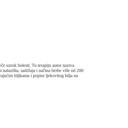
ječe uzrok bolesti. Tu terapiju autor naziva
i nalazišta, sadržaja i načina berbe više od 200
rajućim biljkama i popise
ljekovitog
bilja
na