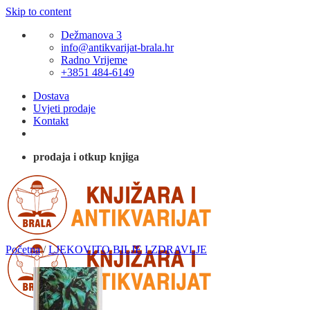
Skip to content
Dežmanova 3
info@antikvarijat-brala.hr
Radno Vrijeme
+3851 484-6149
Dostava
Uvjeti prodaje
Kontakt
prodaja i otkup knjiga
Početna
/
LJEKOVITO BILJE I ZDRAVLJE