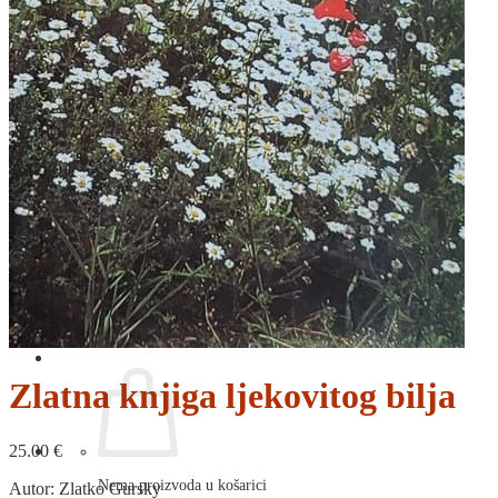
RELIGIJA
OD RJEČNIKA
DO ZEMLJOVIDA
RJEČNICI, GRAMATIKE, PRAVOPISI…
ŠAH
SPORT
STRIPOVI
TEHNIČKE ZNANOSTI
TEORIJA I POVIJEST KNJIŽEVNOSTI
VEDUTE
ZAGREB
ZEMLJOVIDI
Otkup knjiga
O nama
Novosti
AKCIJA
Pretraži:
Zlatna knjiga ljekovitog bilja
25.00
€
Nema proizvoda u košarici
Autor: Zlatko Gursky