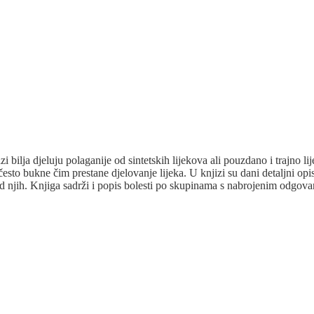
azi
bilja
djeluju polaganije od sintetskih lijekova ali pouzdano i trajno li
sto bukne čim prestane djelovanje lijeka. U knjizi su dani detaljni opis
od njih.
Knjiga
sadrži i popis bolesti po skupinama s nabrojenim odgova