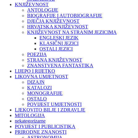
KNJIŽEVNOST
ANTOLOGIJE
BIOGRAFIJE I AUTOBIOGRAFIJE
DJEČJA KNJIŽEVNOST
HRVATSKA KNJIŽEVNOST
KNJIŽEVNOST NA STRANIM JEZICIMA
ENGLESKI JEZIK
KLASIČNI JEZICI
OSTALI JEZICI
POEZIJA
STRANA KNJIŽEVNOST
ZNANSTVENA FANTASTIKA
LIJEPO I RIJETKO
LIKOVNA UMJETNOST
DIZAJN
KATALOZI
MONOGRAFIJE
OSTALO
POVIJEST UMJETNOSTI
LJEKOVITO BILJE I ZDRAVLJE
MITOLOGIJA
nekategorizarne
POVIJEST I PUBLICISTIKA
PRIRODNE ZNANOSTI
ASTRONOMIJA