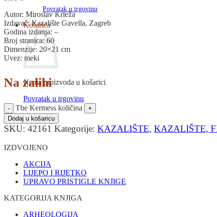
Povratak u trgovinu
Autor: Miroslav Krleža
Izdavač: Kazalište Gavella, Zagreb
Košarica
Godina izdanja: –
Broj stranica: 60
Dimenzije: 20×21 cm
Uvez: meki
Na zalihi
Nema proizvoda u košarici
Povratak u trgovinu
The Kermess količina
Dodaj u košaricu
SKU:
42161
Kategorije:
KAZALIŠTE
,
KAZALIŠTE, 
IZDVOJENO
AKCIJA
LIJEPO I RIJETKO
UPRAVO PRISTIGLE KNJIGE
KATEGORIJA KNJIGA
ARHEOLOGIJA