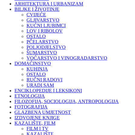
ARHITEKTURA I URBANIZAM
BILJKE I ŽIVOTINJE
CVIJEĆE
GLJIVARSTVO
KUĆNI LJUBIMCI
LOV I RIBOLOV
OSTALO
PČELARSTVO
POLJODJELSTVO
ŠUMARSTVO
VOĆARSTVO I VINOGRADARSTVO
DOMAĆINSTVO
KUHINJA
OSTALO
RUČNI RADOVI
URADI SAM
ENCIKLOPEDIJE I LEKSIKONI
ETNOLOGIJA
FILOZOFIJA, SOCIOLOGIJA, ANTROPOLOGIJA
FOTOGRAFIJA
GLAZBENA UMJETNOST
IZDVOJENE KNJIGE
KAZALIŠTE, FILM
FILM I TV
KAZALIŠTE