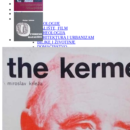
Naslovna
KNJIGE
OD ARHEOLOGIJE
DO KAZALIŠTE, FILM
ARHEOLOGIJA
ARHITEKTURA I URBANIZAM
BILJKE I ŽIVOTINJE
DOMAĆINSTVO
ENCIKLOPEDIJE I LEKSIKONI
ETNOLOGIJA
FILOZOFIJA, SOCIOLOGIJA, ANTROPOLOGIJA
FOTOGRAFIJA
GLAZBENA UMJETNOST
KAZALIŠTE, FILM
OD KNJIŽEVNOST
DO RELIGIJA
KNJIŽEVNOST
LIKOVNA UMJETNOST
LJEKOVITO BILJE I ZDRAVLJE
MITOLOGIJA
POVIJEST I PUBLICISTIKA
PRIRODNE ZNANOSTI
PSIHOLOGIJA, POPULARNA PSIHOLOGIJA,
ALTERNATIVA
RAZNO