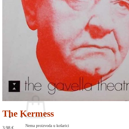
RELIGIJA
OD RJEČNIKA
DO ZEMLJOVIDA
RJEČNICI, GRAMATIKE, PRAVOPISI…
ŠAH
SPORT
STRIPOVI
TEHNIČKE ZNANOSTI
TEORIJA I POVIJEST KNJIŽEVNOSTI
VEDUTE
ZAGREB
ZEMLJOVIDI
Otkup knjiga
O nama
Novosti
AKCIJA
Pretraži:
The Kermess
Nema proizvoda u košarici
3.98
€