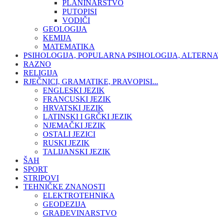
PLANINARSTVO
PUTOPISI
VODIČI
GEOLOGIJA
KEMIJA
MATEMATIKA
PSIHOLOGIJA, POPULARNA PSIHOLOGIJA, ALTERNA
RAZNO
RELIGIJA
RJEČNICI, GRAMATIKE, PRAVOPISI...
ENGLESKI JEZIK
FRANCUSKI JEZIK
HRVATSKI JEZIK
LATINSKI I GRČKI JEZIK
NJEMAČKI JEZIK
OSTALI JEZICI
RUSKI JEZIK
TALIJANSKI JEZIK
ŠAH
SPORT
STRIPOVI
TEHNIČKE ZNANOSTI
ELEKTROTEHNIKA
GEODEZIJA
GRAĐEVINARSTVO