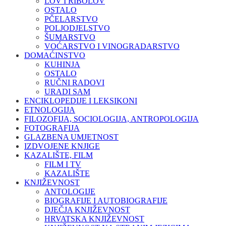
LOV I RIBOLOV
OSTALO
PČELARSTVO
POLJODJELSTVO
ŠUMARSTVO
VOĆARSTVO I VINOGRADARSTVO
DOMAĆINSTVO
KUHINJA
OSTALO
RUČNI RADOVI
URADI SAM
ENCIKLOPEDIJE I LEKSIKONI
ETNOLOGIJA
FILOZOFIJA, SOCIOLOGIJA, ANTROPOLOGIJA
FOTOGRAFIJA
GLAZBENA UMJETNOST
IZDVOJENE KNJIGE
KAZALIŠTE, FILM
FILM I TV
KAZALIŠTE
KNJIŽEVNOST
ANTOLOGIJE
BIOGRAFIJE I AUTOBIOGRAFIJE
DJEČJA KNJIŽEVNOST
HRVATSKA KNJIŽEVNOST