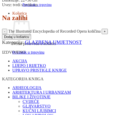
Dimenzije: 22×30 cm
Uvez: tvrdi s ovitkom
Povratak u trgovinu
Košarica
Na zalihi
The Illustrated Encyclopedia of Recorded Opera količina
Dodaj u košaricu
Kategorija:
GLAZBENA UMJETNOST
Nema proizvoda u košarici
Povratak u trgovinu
IZDVOJENO
AKCIJA
LIJEPO I RIJETKO
UPRAVO PRISTIGLE KNJIGE
KATEGORIJA KNJIGA
ARHEOLOGIJA
ARHITEKTURA I URBANIZAM
BILJKE I ŽIVOTINJE
CVIJEĆE
GLJIVARSTVO
KUĆNI LJUBIMCI