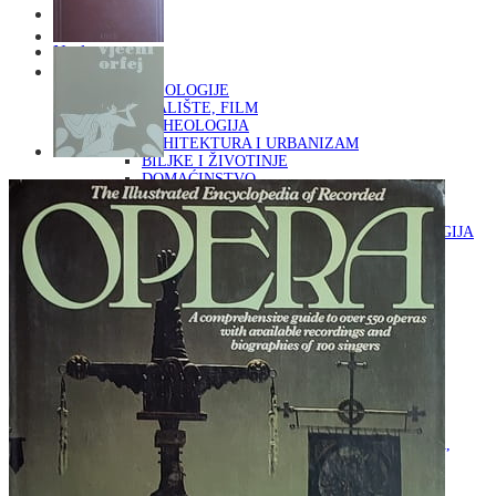
Naslovna
KNJIGE
OD ARHEOLOGIJE
DO KAZALIŠTE, FILM
ARHEOLOGIJA
ARHITEKTURA I URBANIZAM
BILJKE I ŽIVOTINJE
DOMAĆINSTVO
ENCIKLOPEDIJE I LEKSIKONI
ETNOLOGIJA
FILOZOFIJA, SOCIOLOGIJA, ANTROPOLOGIJA
FOTOGRAFIJA
GLAZBENA UMJETNOST
KAZALIŠTE, FILM
OD KNJIŽEVNOST
DO RELIGIJA
KNJIŽEVNOST
LIKOVNA UMJETNOST
LJEKOVITO BILJE I ZDRAVLJE
MITOLOGIJA
POVIJEST I PUBLICISTIKA
PRIRODNE ZNANOSTI
PSIHOLOGIJA, POPULARNA PSIHOLOGIJA,
ALTERNATIVA
RAZNO