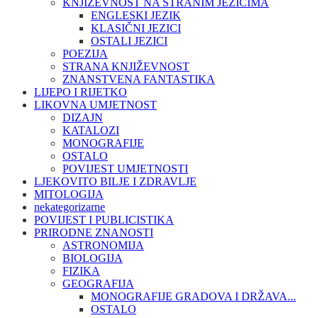
KNJIŽEVNOST NA STRANIM JEZICIMA
ENGLESKI JEZIK
KLASIČNI JEZICI
OSTALI JEZICI
POEZIJA
STRANA KNJIŽEVNOST
ZNANSTVENA FANTASTIKA
LIJEPO I RIJETKO
LIKOVNA UMJETNOST
DIZAJN
KATALOZI
MONOGRAFIJE
OSTALO
POVIJEST UMJETNOSTI
LJEKOVITO BILJE I ZDRAVLJE
MITOLOGIJA
nekategorizarne
POVIJEST I PUBLICISTIKA
PRIRODNE ZNANOSTI
ASTRONOMIJA
BIOLOGIJA
FIZIKA
GEOGRAFIJA
MONOGRAFIJE GRADOVA I DRŽAVA...
OSTALO