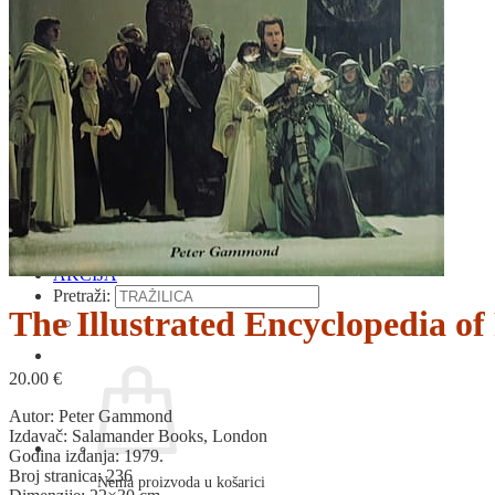
RELIGIJA
OD RJEČNIKA
DO ZEMLJOVIDA
RJEČNICI, GRAMATIKE, PRAVOPISI…
ŠAH
SPORT
STRIPOVI
TEHNIČKE ZNANOSTI
TEORIJA I POVIJEST KNJIŽEVNOSTI
VEDUTE
ZAGREB
ZEMLJOVIDI
Otkup knjiga
O nama
Novosti
AKCIJA
Pretraži:
The Illustrated Encyclopedia o
20.00
€
Autor: Peter Gammond
Izdavač: Salamander Books, London
Godina izdanja: 1979.
Broj stranica: 236
Nema proizvoda u košarici