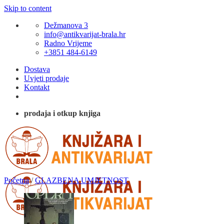
Skip to content
Dežmanova 3
info@antikvarijat-brala.hr
Radno Vrijeme
+3851 484-6149
Dostava
Uvjeti prodaje
Kontakt
prodaja i otkup knjiga
Početna
/
GLAZBENA UMJETNOST