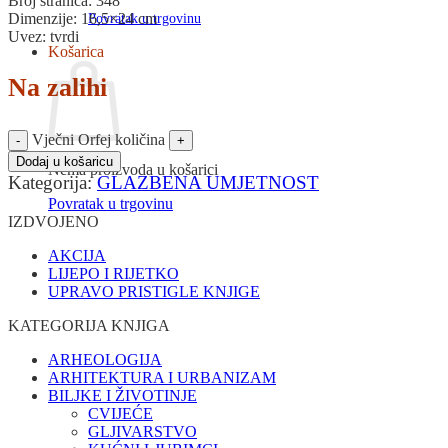
Broj stranica: 348
Dimenzije: 16,5×24 cm
Povratak u trgovinu
Uvez: tvrdi
Košarica
Na zalihi
Vječni Orfej količina
Dodaj u košaricu
Nema proizvoda u košarici
Kategorija:
GLAZBENA UMJETNOST
Povratak u trgovinu
IZDVOJENO
AKCIJA
LIJEPO I RIJETKO
UPRAVO PRISTIGLE KNJIGE
KATEGORIJA KNJIGA
ARHEOLOGIJA
ARHITEKTURA I URBANIZAM
BILJKE I ŽIVOTINJE
CVIJEĆE
GLJIVARSTVO