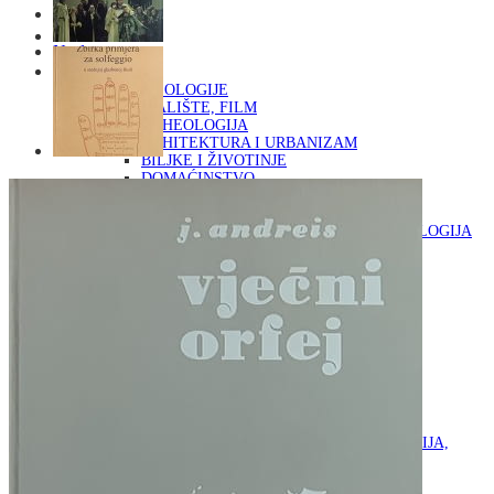
Naslovna
KNJIGE
OD ARHEOLOGIJE
DO KAZALIŠTE, FILM
ARHEOLOGIJA
ARHITEKTURA I URBANIZAM
BILJKE I ŽIVOTINJE
DOMAĆINSTVO
ENCIKLOPEDIJE I LEKSIKONI
ETNOLOGIJA
FILOZOFIJA, SOCIOLOGIJA, ANTROPOLOGIJA
FOTOGRAFIJA
GLAZBENA UMJETNOST
KAZALIŠTE, FILM
OD KNJIŽEVNOST
DO RELIGIJA
KNJIŽEVNOST
LIKOVNA UMJETNOST
LJEKOVITO BILJE I ZDRAVLJE
MITOLOGIJA
POVIJEST I PUBLICISTIKA
PRIRODNE ZNANOSTI
PSIHOLOGIJA, POPULARNA PSIHOLOGIJA,
ALTERNATIVA
RAZNO