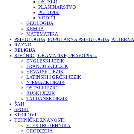
OSTALO
PLANINARSTVO
PUTOPISI
VODIČI
GEOLOGIJA
KEMIJA
MATEMATIKA
PSIHOLOGIJA, POPULARNA PSIHOLOGIJA, ALTERNA
RAZNO
RELIGIJA
RJEČNICI, GRAMATIKE, PRAVOPISI...
ENGLESKI JEZIK
FRANCUSKI JEZIK
HRVATSKI JEZIK
LATINSKI I GRČKI JEZIK
NJEMAČKI JEZIK
OSTALI JEZICI
RUSKI JEZIK
TALIJANSKI JEZIK
ŠAH
SPORT
STRIPOVI
TEHNIČKE ZNANOSTI
ELEKTROTEHNIKA
GEODEZIJA