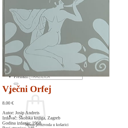
RELIGIJA
OD RJEČNIKA
DO ZEMLJOVIDA
RJEČNICI, GRAMATIKE, PRAVOPISI…
ŠAH
SPORT
STRIPOVI
TEHNIČKE ZNANOSTI
TEORIJA I POVIJEST KNJIŽEVNOSTI
VEDUTE
ZAGREB
ZEMLJOVIDI
Otkup knjiga
O nama
Novosti
AKCIJA
Pretraži:
Vječni Orfej
8.00
€
Autor: Josip Andreis
Izdavač: Školska knjiga, Zagreb
Godina izdanja: 1968.
Nema proizvoda u košarici