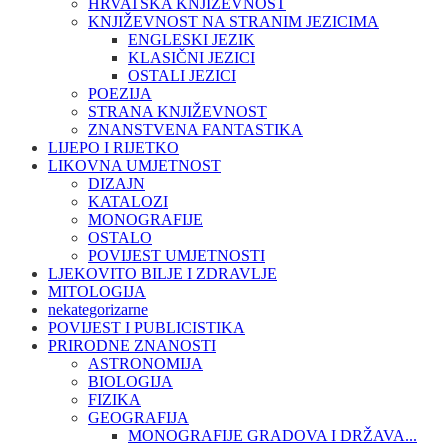
HRVATSKA KNJIŽEVNOST
KNJIŽEVNOST NA STRANIM JEZICIMA
ENGLESKI JEZIK
KLASIČNI JEZICI
OSTALI JEZICI
POEZIJA
STRANA KNJIŽEVNOST
ZNANSTVENA FANTASTIKA
LIJEPO I RIJETKO
LIKOVNA UMJETNOST
DIZAJN
KATALOZI
MONOGRAFIJE
OSTALO
POVIJEST UMJETNOSTI
LJEKOVITO BILJE I ZDRAVLJE
MITOLOGIJA
nekategorizarne
POVIJEST I PUBLICISTIKA
PRIRODNE ZNANOSTI
ASTRONOMIJA
BIOLOGIJA
FIZIKA
GEOGRAFIJA
MONOGRAFIJE GRADOVA I DRŽAVA...