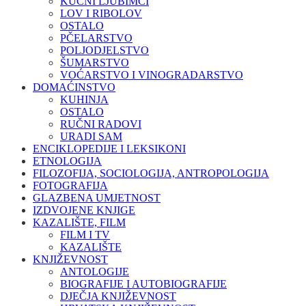
KUĆNI LJUBIMCI
LOV I RIBOLOV
OSTALO
PČELARSTVO
POLJODJELSTVO
ŠUMARSTVO
VOĆARSTVO I VINOGRADARSTVO
DOMAĆINSTVO
KUHINJA
OSTALO
RUČNI RADOVI
URADI SAM
ENCIKLOPEDIJE I LEKSIKONI
ETNOLOGIJA
FILOZOFIJA, SOCIOLOGIJA, ANTROPOLOGIJA
FOTOGRAFIJA
GLAZBENA UMJETNOST
IZDVOJENE KNJIGE
KAZALIŠTE, FILM
FILM I TV
KAZALIŠTE
KNJIŽEVNOST
ANTOLOGIJE
BIOGRAFIJE I AUTOBIOGRAFIJE
DJEČJA KNJIŽEVNOST