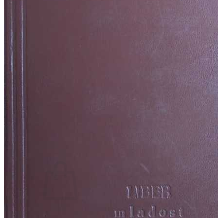
RELIGIJA
OD RJEČNIKA
DO ZEMLJOVIDA
RJEČNICI, GRAMATIKE, PRAVOPISI…
ŠAH
SPORT
STRIPOVI
TEHNIČKE ZNANOSTI
TEORIJA I POVIJEST KNJIŽEVNOSTI
VEDUTE
ZAGREB
ZEMLJOVIDI
Otkup knjiga
O nama
Novosti
AKCIJA
Pretraži:
Nema proizvoda u košarici