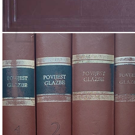
Povratak u trgovinu
Košarica
Nema proizvoda u košarici
Povratak u trgovinu