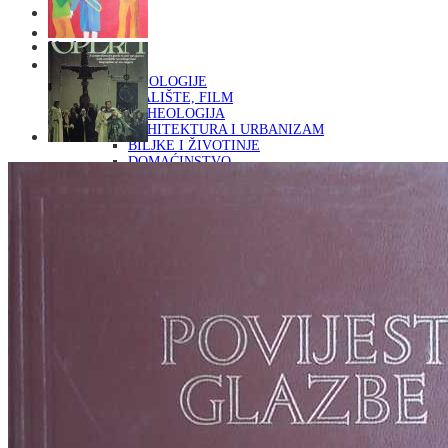
Naslovna
KNJIGE
OD ARHEOLOGIJE
DO KAZALIŠTE, FILM
ARHEOLOGIJA
ARHITEKTURA I URBANIZAM
BILJKE I ŽIVOTINJE
DOMAĆINSTVO
ENCIKLOPEDIJE I LEKSIKONI
ETNOLOGIJA
FILOZOFIJA, SOCIOLOGIJA, ANTROPOLOGIJA
FOTOGRAFIJA
GLAZBENA UMJETNOST
KAZALIŠTE, FILM
OD KNJIŽEVNOST
DO RELIGIJA
KNJIŽEVNOST
LIKOVNA UMJETNOST
LJEKOVITO BILJE I ZDRAVLJE
MITOLOGIJA
POVIJEST I PUBLICISTIKA
PRIRODNE ZNANOSTI
PSIHOLOGIJA, POPULARNA PSIHOLOGIJA,
ALTERNATIVA
RAZNO