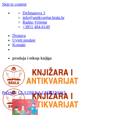
Skip to content
Dežmanova 3
info@antikvarijat-brala.hr
Radno Vrijeme
+3851 484-6149
Dostava
Uvjeti prodaje
Kontakt
prodaja i otkup knjiga
Početna
/
GLAZBENA UMJETNOST