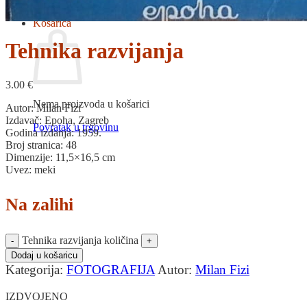
Povratak u trgovinu
Košarica
Tehnika razvijanja
3.00
€
Nema proizvoda u košarici
Autor: Milan Fizi
Izdavač: Epoha, Zagreb
Povratak u trgovinu
Godina izdanja: 1959.
Broj stranica: 48
Dimenzije: 11,5×16,5 cm
Uvez: meki
Na zalihi
Tehnika razvijanja količina
Dodaj u košaricu
Kategorija:
FOTOGRAFIJA
Autor:
Milan Fizi
IZDVOJENO