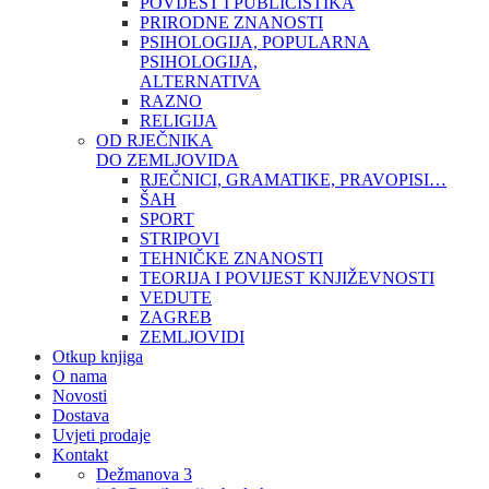
POVIJEST I PUBLICISTIKA
PRIRODNE ZNANOSTI
PSIHOLOGIJA, POPULARNA
PSIHOLOGIJA,
ALTERNATIVA
RAZNO
RELIGIJA
OD RJEČNIKA
DO ZEMLJOVIDA
RJEČNICI, GRAMATIKE, PRAVOPISI…
ŠAH
SPORT
STRIPOVI
TEHNIČKE ZNANOSTI
TEORIJA I POVIJEST KNJIŽEVNOSTI
VEDUTE
ZAGREB
ZEMLJOVIDI
Otkup knjiga
O nama
Novosti
Dostava
Uvjeti prodaje
Kontakt
Dežmanova 3