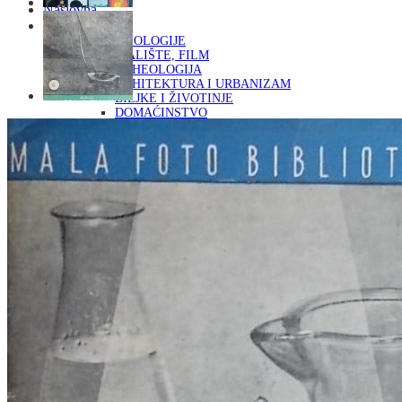
Naslovna
KNJIGE
OD ARHEOLOGIJE
DO KAZALIŠTE, FILM
ARHEOLOGIJA
ARHITEKTURA I URBANIZAM
BILJKE I ŽIVOTINJE
DOMAĆINSTVO
ENCIKLOPEDIJE I LEKSIKONI
ETNOLOGIJA
FILOZOFIJA, SOCIOLOGIJA, ANTROPOLOGIJA
FOTOGRAFIJA
GLAZBENA UMJETNOST
KAZALIŠTE, FILM
OD KNJIŽEVNOST
DO RELIGIJA
KNJIŽEVNOST
LIKOVNA UMJETNOST
LJEKOVITO BILJE I ZDRAVLJE
MITOLOGIJA
POVIJEST I PUBLICISTIKA
PRIRODNE ZNANOSTI
PSIHOLOGIJA, POPULARNA PSIHOLOGIJA,
ALTERNATIVA
RAZNO
RELIGIJA
OD RJEČNIKA
DO ZEMLJOVIDA