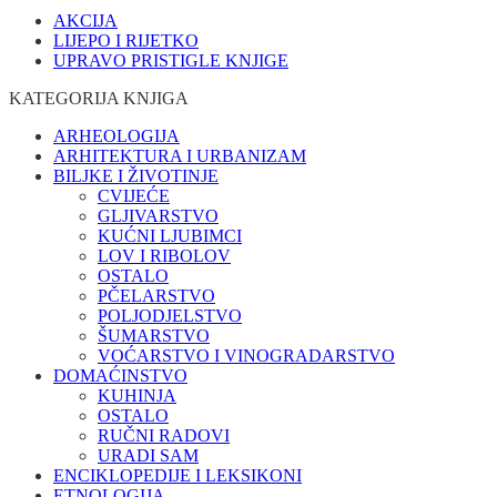
AKCIJA
LIJEPO I RIJETKO
UPRAVO PRISTIGLE KNJIGE
KATEGORIJA KNJIGA
ARHEOLOGIJA
ARHITEKTURA I URBANIZAM
BILJKE I ŽIVOTINJE
CVIJEĆE
GLJIVARSTVO
KUĆNI LJUBIMCI
LOV I RIBOLOV
OSTALO
PČELARSTVO
POLJODJELSTVO
ŠUMARSTVO
VOĆARSTVO I VINOGRADARSTVO
DOMAĆINSTVO
KUHINJA
OSTALO
RUČNI RADOVI
URADI SAM
ENCIKLOPEDIJE I LEKSIKONI
ETNOLOGIJA