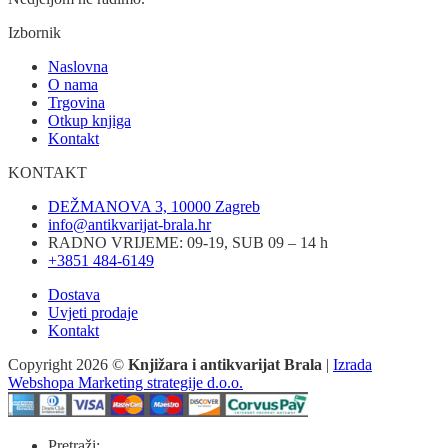
Izbornik
Naslovna
O nama
Trgovina
Otkup knjiga
Kontakt
KONTAKT
DEŽMANOVA 3, 10000 Zagreb
info@antikvarijat-brala.hr
RADNO VRIJEME: 09-19, SUB 09 – 14 h
+3851 484-6149
Dostava
Uvjeti prodaje
Kontakt
Copyright 2026 ©
Knjižara i antikvarijat Brala
|
Izrada
Webshopa Marketing strategije d.o.o.
Pretraži: