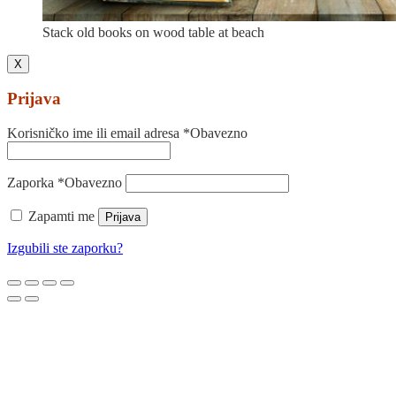
Stack old books on wood table at beach
X
Prijava
Korisničko ime ili email adresa
*
Obavezno
Zaporka
*
Obavezno
Zapamti me
Prijava
Izgubili ste zaporku?