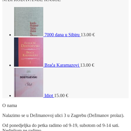
7000 dana u Sibiru
13.00
€
Braća Karamazovi
13.00
€
Idiot
15.00
€
O nama
Nalazimo se u Dežmanovoj ulici 3 u Zagrebu (Dežmanov prolaz).
Od ponedjeljka do petka radimo od 9-19, subotom od 9-14 sati.
Nedjeljom ne radimo.