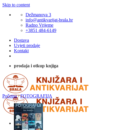
Skip to content
Dežmanova 3
info@antikvarijat-brala.hr
Radno Vrijeme
+3851 484-6149
Dostava
Uvjeti prodaje
Kontakt
prodaja i otkup knjiga
Početna
/
FOTOGRAFIJA