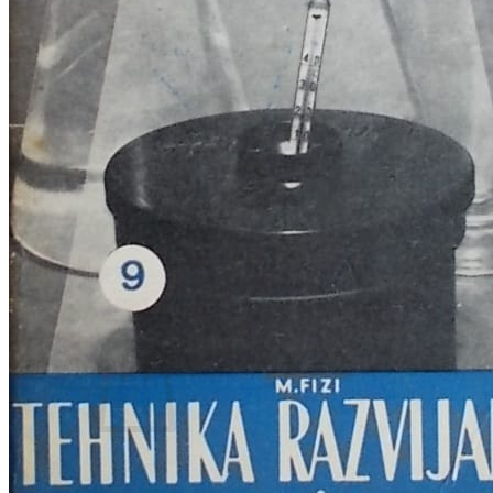
RJEČNICI, GRAMATIKE, PRAVOPISI…
ŠAH
SPORT
STRIPOVI
TEHNIČKE ZNANOSTI
TEORIJA I POVIJEST KNJIŽEVNOSTI
VEDUTE
ZAGREB
ZEMLJOVIDI
Otkup knjiga
O nama
Novosti
AKCIJA
Pretraži:
Nema proizvoda u košarici