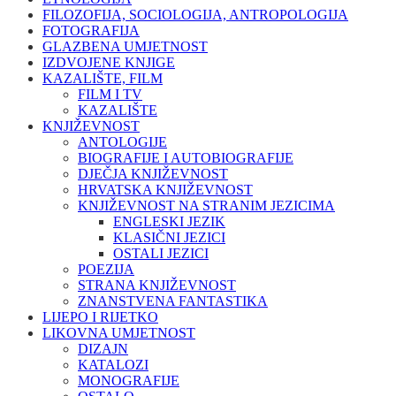
FILOZOFIJA, SOCIOLOGIJA, ANTROPOLOGIJA
FOTOGRAFIJA
GLAZBENA UMJETNOST
IZDVOJENE KNJIGE
KAZALIŠTE, FILM
FILM I TV
KAZALIŠTE
KNJIŽEVNOST
ANTOLOGIJE
BIOGRAFIJE I AUTOBIOGRAFIJE
DJEČJA KNJIŽEVNOST
HRVATSKA KNJIŽEVNOST
KNJIŽEVNOST NA STRANIM JEZICIMA
ENGLESKI JEZIK
KLASIČNI JEZICI
OSTALI JEZICI
POEZIJA
STRANA KNJIŽEVNOST
ZNANSTVENA FANTASTIKA
LIJEPO I RIJETKO
LIKOVNA UMJETNOST
DIZAJN
KATALOZI
MONOGRAFIJE