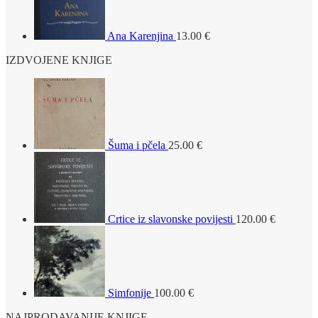
Ana Karenjina
13.00
€
IZDVOJENE KNJIGE
Šuma i pčela
25.00
€
Crtice iz slavonske povijesti
120.00
€
Simfonije
100.00
€
NAJPRODAVANIJE KNJIGE