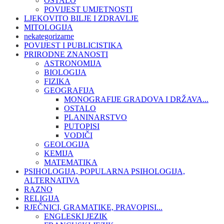
OSTALO
POVIJEST UMJETNOSTI
LJEKOVITO BILJE I ZDRAVLJE
MITOLOGIJA
nekategorizarne
POVIJEST I PUBLICISTIKA
PRIRODNE ZNANOSTI
ASTRONOMIJA
BIOLOGIJA
FIZIKA
GEOGRAFIJA
MONOGRAFIJE GRADOVA I DRŽAVA...
OSTALO
PLANINARSTVO
PUTOPISI
VODIČI
GEOLOGIJA
KEMIJA
MATEMATIKA
PSIHOLOGIJA, POPULARNA PSIHOLOGIJA,
ALTERNATIVA
RAZNO
RELIGIJA
RJEČNICI, GRAMATIKE, PRAVOPISI...
ENGLESKI JEZIK