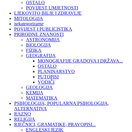
OSTALO
POVIJEST UMJETNOSTI
LJEKOVITO BILJE I ZDRAVLJE
MITOLOGIJA
nekategorizarne
POVIJEST I PUBLICISTIKA
PRIRODNE ZNANOSTI
ASTRONOMIJA
BIOLOGIJA
FIZIKA
GEOGRAFIJA
MONOGRAFIJE GRADOVA I DRŽAVA...
OSTALO
PLANINARSTVO
PUTOPISI
VODIČI
GEOLOGIJA
KEMIJA
MATEMATIKA
PSIHOLOGIJA, POPULARNA PSIHOLOGIJA,
ALTERNATIVA
RAZNO
RELIGIJA
RJEČNICI, GRAMATIKE, PRAVOPISI...
ENGLESKI JEZIK