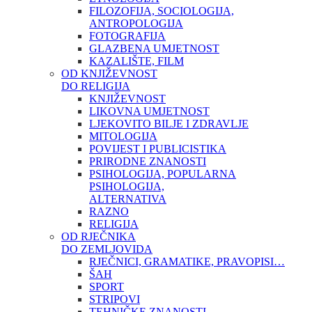
FILOZOFIJA, SOCIOLOGIJA,
ANTROPOLOGIJA
FOTOGRAFIJA
GLAZBENA UMJETNOST
KAZALIŠTE, FILM
OD KNJIŽEVNOST
DO RELIGIJA
KNJIŽEVNOST
LIKOVNA UMJETNOST
LJEKOVITO BILJE I ZDRAVLJE
MITOLOGIJA
POVIJEST I PUBLICISTIKA
PRIRODNE ZNANOSTI
PSIHOLOGIJA, POPULARNA
PSIHOLOGIJA,
ALTERNATIVA
RAZNO
RELIGIJA
OD RJEČNIKA
DO ZEMLJOVIDA
RJEČNICI, GRAMATIKE, PRAVOPISI…
ŠAH
SPORT
STRIPOVI
TEHNIČKE ZNANOSTI