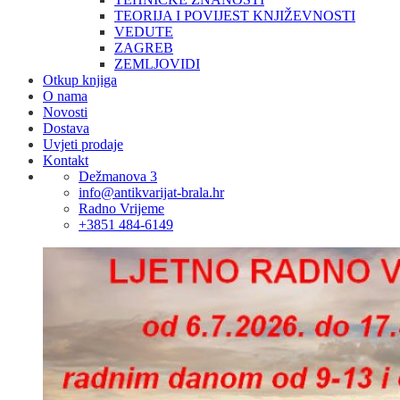
TEORIJA I POVIJEST KNJIŽEVNOSTI
VEDUTE
ZAGREB
ZEMLJOVIDI
Otkup knjiga
O nama
Novosti
Dostava
Uvjeti prodaje
Kontakt
Dežmanova 3
info@antikvarijat-brala.hr
Radno Vrijeme
+3851 484-6149