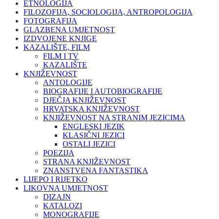
ETNOLOGIJA
FILOZOFIJA, SOCIOLOGIJA, ANTROPOLOGIJA
FOTOGRAFIJA
GLAZBENA UMJETNOST
IZDVOJENE KNJIGE
KAZALIŠTE, FILM
FILM I TV
KAZALIŠTE
KNJIŽEVNOST
ANTOLOGIJE
BIOGRAFIJE I AUTOBIOGRAFIJE
DJEČJA KNJIŽEVNOST
HRVATSKA KNJIŽEVNOST
KNJIŽEVNOST NA STRANIM JEZICIMA
ENGLESKI JEZIK
KLASIČNI JEZICI
OSTALI JEZICI
POEZIJA
STRANA KNJIŽEVNOST
ZNANSTVENA FANTASTIKA
LIJEPO I RIJETKO
LIKOVNA UMJETNOST
DIZAJN
KATALOZI
MONOGRAFIJE