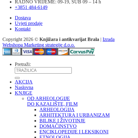
RADNO VRIJEME: 09-19, SUB 09 – 14 h
+3851 484-6149
Dostava
Uvjeti prodaje
Kontakt
Copyright 2026 ©
Knjižara i antikvarijat Brala
|
Izrada
Webshopa Marketing strategije d.o.o.
Pretraži:
AKCIJA
Naslovna
KNJIGE
OD ARHEOLOGIJE
DO KAZALIŠTE, FILM
ARHEOLOGIJA
ARHITEKTURA I URBANIZAM
BILJKE I ŽIVOTINJE
DOMAĆINSTVO
ENCIKLOPEDIJE I LEKSIKONI
ETNOLOGIJA