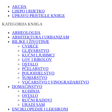
AKCIJA
LIJEPO I RIJETKO
UPRAVO PRISTIGLE KNJIGE
KATEGORIJA KNJIGA
ARHEOLOGIJA
ARHITEKTURA I URBANIZAM
BILJKE I ŽIVOTINJE
CVIJEĆE
GLJIVARSTVO
KUĆNI LJUBIMCI
LOV I RIBOLOV
OSTALO
PČELARSTVO
POLJODJELSTVO
ŠUMARSTVO
VOĆARSTVO I VINOGRADARSTVO
DOMAĆINSTVO
KUHINJA
OSTALO
RUČNI RADOVI
URADI SAM
ENCIKLOPEDIJE I LEKSIKONI