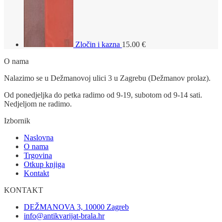
Zločin i kazna
15.00
€
O nama
Nalazimo se u Dežmanovoj ulici 3 u Zagrebu (Dežmanov prolaz).
Od ponedjeljka do petka radimo od 9-19, subotom od 9-14 sati.
Nedjeljom ne radimo.
Izbornik
Naslovna
O nama
Trgovina
Otkup knjiga
Kontakt
KONTAKT
DEŽMANOVA 3, 10000 Zagreb
info@antikvarijat-brala.hr