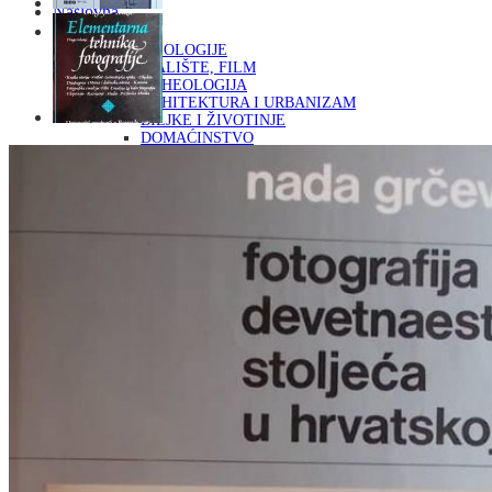
Naslovna
KNJIGE
OD ARHEOLOGIJE
DO KAZALIŠTE, FILM
ARHEOLOGIJA
ARHITEKTURA I URBANIZAM
BILJKE I ŽIVOTINJE
DOMAĆINSTVO
ENCIKLOPEDIJE I LEKSIKONI
ETNOLOGIJA
FILOZOFIJA, SOCIOLOGIJA, ANTROPOLOGIJA
FOTOGRAFIJA
GLAZBENA UMJETNOST
KAZALIŠTE, FILM
OD KNJIŽEVNOST
DO RELIGIJA
KNJIŽEVNOST
LIKOVNA UMJETNOST
LJEKOVITO BILJE I ZDRAVLJE
MITOLOGIJA
POVIJEST I PUBLICISTIKA
PRIRODNE ZNANOSTI
PSIHOLOGIJA, POPULARNA PSIHOLOGIJA,
ALTERNATIVA
RAZNO
RELIGIJA
OD RJEČNIKA
DO ZEMLJOVIDA