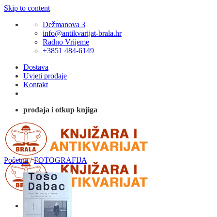
Skip to content
Dežmanova 3
info@antikvarijat-brala.hr
Radno Vrijeme
+3851 484-6149
Dostava
Uvjeti prodaje
Kontakt
prodaja i otkup knjiga
Početna
/
FOTOGRAFIJA