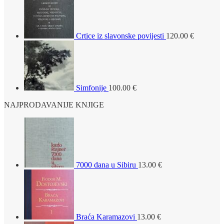
Crtice iz slavonske povijesti
120.00
€
Simfonije
100.00
€
NAJPRODAVANIJE KNJIGE
7000 dana u Sibiru
13.00
€
Braća Karamazovi
13.00
€