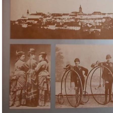
RJEČNICI, GRAMATIKE, PRAVOPISI…
ŠAH
SPORT
STRIPOVI
TEHNIČKE ZNANOSTI
TEORIJA I POVIJEST KNJIŽEVNOSTI
VEDUTE
ZAGREB
ZEMLJOVIDI
Otkup knjiga
O nama
Novosti
AKCIJA
Pretraži:
Nema proizvoda u košarici