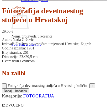
Povratak u trgovinu
Košarica
Fotografija devetnaestog
stoljeća u Hrvatskoj
29.00
€
Nema proizvoda u košarici
Autor: Nada Grčević
Izdavač: Društvo povjesničara umjetnosti Hrvatske, Zagreb
Povratak u trgovinu
Godina izdanja: 1981.
Broj stranica: 261
Dimenzije: 23×29,5 cm
Uvez: tvrdi s ovitkom
Na zalihi
Fotografija devetnaestog stoljeća u Hrvatskoj količina
Dodaj u košaricu
Kategorija:
FOTOGRAFIJA
IZDVOJENO