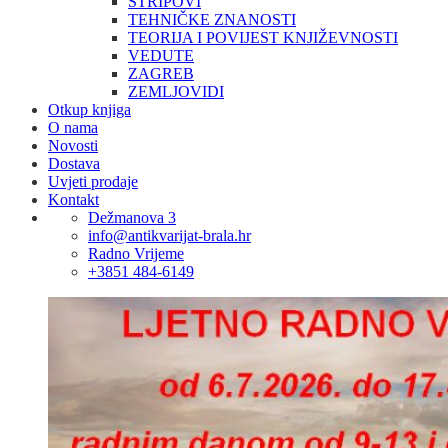
STRIPOVI
TEHNIČKE ZNANOSTI
TEORIJA I POVIJEST KNJIŽEVNOSTI
VEDUTE
ZAGREB
ZEMLJOVIDI
Otkup knjiga
O nama
Novosti
Dostava
Uvjeti prodaje
Kontakt
Dežmanova 3
info@antikvarijat-brala.hr
Radno Vrijeme
+3851 484-6149