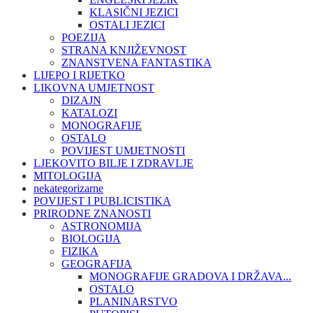
KLASIČNI JEZICI
OSTALI JEZICI
POEZIJA
STRANA KNJIŽEVNOST
ZNANSTVENA FANTASTIKA
LIJEPO I RIJETKO
LIKOVNA UMJETNOST
DIZAJN
KATALOZI
MONOGRAFIJE
OSTALO
POVIJEST UMJETNOSTI
LJEKOVITO BILJE I ZDRAVLJE
MITOLOGIJA
nekategorizarne
POVIJEST I PUBLICISTIKA
PRIRODNE ZNANOSTI
ASTRONOMIJA
BIOLOGIJA
FIZIKA
GEOGRAFIJA
MONOGRAFIJE GRADOVA I DRŽAVA...
OSTALO
PLANINARSTVO