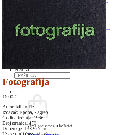
RJEČNICI, GRAMATIKE, PRAVOPISI…
ŠAH
SPORT
STRIPOVI
TEHNIČKE ZNANOSTI
TEORIJA I POVIJEST KNJIŽEVNOSTI
VEDUTE
ZAGREB
ZEMLJOVIDI
Otkup knjiga
O nama
Novosti
AKCIJA
Pretraži:
Fotografija
16.00
€
Autor: Milan Fizi
Izdavač: Epoha, Zagreb
Godina izdanja: 1966.
Broj stranica: 470
Nema proizvoda u košarici
Dimenzije: 13×20,5 cm
Uvez: tvrdi (bez ovitka)