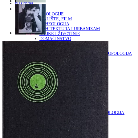
Naslovna
KNJIGE
OD ARHEOLOGIJE
DO KAZALIŠTE, FILM
ARHEOLOGIJA
ARHITEKTURA I URBANIZAM
BILJKE I ŽIVOTINJE
DOMAĆINSTVO
ENCIKLOPEDIJE I LEKSIKONI
ETNOLOGIJA
FILOZOFIJA, SOCIOLOGIJA, ANTROPOLOGIJA
FOTOGRAFIJA
GLAZBENA UMJETNOST
KAZALIŠTE, FILM
OD KNJIŽEVNOST
DO RELIGIJA
KNJIŽEVNOST
LIKOVNA UMJETNOST
LJEKOVITO BILJE I ZDRAVLJE
MITOLOGIJA
POVIJEST I PUBLICISTIKA
PRIRODNE ZNANOSTI
PSIHOLOGIJA, POPULARNA PSIHOLOGIJA,
ALTERNATIVA
RAZNO
RELIGIJA
OD RJEČNIKA
DO ZEMLJOVIDA