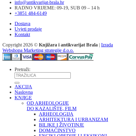
info@antikvarijat-brala.hr
RADNO VRIJEME: 09-19, SUB 09 – 14 h
+3851 484-6149
Dostava
Uvjeti prodaje
Kontakt
Copyright 2026 ©
Knjižara i antikvarijat Brala
|
Izrada
Webshopa Marketing strategije d.o.o.
Pretraži:
AKCIJA
Naslovna
KNJIGE
OD ARHEOLOGIJE
DO KAZALIŠTE, FILM
ARHEOLOGIJA
ARHITEKTURA I URBANIZAM
BILJKE I ŽIVOTINJE
DOMAĆINSTVO
ENCIKLOPEDIJE I LEKSIKONI