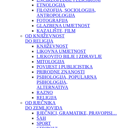
ETNOLOGIJA
FILOZOFIJA, SOCIOLOGIJA,
ANTROPOLOGIJA
FOTOGRAFIJA
GLAZBENA UMJETNOST
KAZALIŠTE, FILM
OD KNJIŽEVNOST
DO RELIGIJA
KNJIŽEVNOST
LIKOVNA UMJETNOST
LJEKOVITO BILJE I ZDRAVLJE
MITOLOGIJA
POVIJEST I PUBLICISTIKA
PRIRODNE ZNANOSTI
PSIHOLOGIJA, POPULARNA
PSIHOLOGIJA,
ALTERNATIVA
RAZNO
RELIGIJA
OD RJEČNIKA
DO ZEMLJOVIDA
RJEČNICI, GRAMATIKE, PRAVOPISI…
ŠAH
SPORT