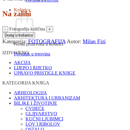
Povratak u trgovinu
Košarica
Na zalihi
Fotografija količina
Dodaj u košaricu
Kategorija:
FOTOGRAFIJA
Autor:
Milan Fizi
Nema proizvoda u košarici
IZDVOJENO
Povratak u trgovinu
AKCIJA
LIJEPO I RIJETKO
UPRAVO PRISTIGLE KNJIGE
KATEGORIJA KNJIGA
ARHEOLOGIJA
ARHITEKTURA I URBANIZAM
BILJKE I ŽIVOTINJE
CVIJEĆE
GLJIVARSTVO
KUĆNI LJUBIMCI
LOV I RIBOLOV
OSTALO