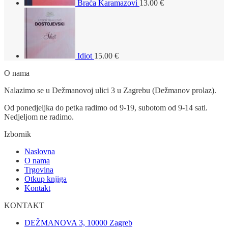
Braća Karamazovi
13.00
€
Idiot
15.00
€
O nama
Nalazimo se u Dežmanovoj ulici 3 u Zagrebu (Dežmanov prolaz).
Od ponedjeljka do petka radimo od 9-19, subotom od 9-14 sati.
Nedjeljom ne radimo.
Izbornik
Naslovna
O nama
Trgovina
Otkup knjiga
Kontakt
KONTAKT
DEŽMANOVA 3, 10000 Zagreb