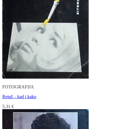
FOTOGRAFIJA
Retuš – kad i kako
5.31
€