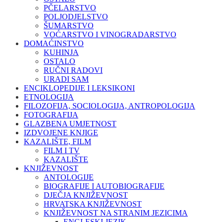
PČELARSTVO
POLJODJELSTVO
ŠUMARSTVO
VOĆARSTVO I VINOGRADARSTVO
DOMAĆINSTVO
KUHINJA
OSTALO
RUČNI RADOVI
URADI SAM
ENCIKLOPEDIJE I LEKSIKONI
ETNOLOGIJA
FILOZOFIJA, SOCIOLOGIJA, ANTROPOLOGIJA
FOTOGRAFIJA
GLAZBENA UMJETNOST
IZDVOJENE KNJIGE
KAZALIŠTE, FILM
FILM I TV
KAZALIŠTE
KNJIŽEVNOST
ANTOLOGIJE
BIOGRAFIJE I AUTOBIOGRAFIJE
DJEČJA KNJIŽEVNOST
HRVATSKA KNJIŽEVNOST
KNJIŽEVNOST NA STRANIM JEZICIMA
ENGLESKI JEZIK