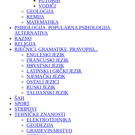
PUTOPISI
VODIČI
GEOLOGIJA
KEMIJA
MATEMATIKA
PSIHOLOGIJA, POPULARNA PSIHOLOGIJA,
ALTERNATIVA
RAZNO
RELIGIJA
RJEČNICI, GRAMATIKE, PRAVOPISI...
ENGLESKI JEZIK
FRANCUSKI JEZIK
HRVATSKI JEZIK
LATINSKI I GRČKI JEZIK
NJEMAČKI JEZIK
OSTALI JEZICI
RUSKI JEZIK
TALIJANSKI JEZIK
ŠAH
SPORT
STRIPOVI
TEHNIČKE ZNANOSTI
ELEKTROTEHNIKA
GEODEZIJA
GRAĐEVINARSTVO