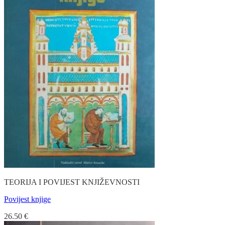
TEORIJA I POVIJEST KNJIŽEVNOSTI
Povijest knjige
26.50
€