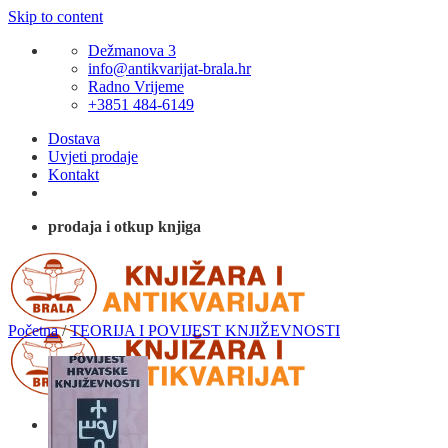
Skip to content
Dežmanova 3
info@antikvarijat-brala.hr
Radno Vrijeme
+3851 484-6149
Dostava
Uvjeti prodaje
Kontakt
prodaja i otkup knjiga
Početna
/
TEORIJA I POVIJEST KNJIŽEVNOSTI