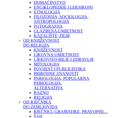
DOMAĆINSTVO
ENCIKLOPEDIJE I LEKSIKONI
ETNOLOGIJA
FILOZOFIJA, SOCIOLOGIJA,
ANTROPOLOGIJA
FOTOGRAFIJA
GLAZBENA UMJETNOST
KAZALIŠTE, FILM
OD KNJIŽEVNOST
DO RELIGIJA
KNJIŽEVNOST
LIKOVNA UMJETNOST
LJEKOVITO BILJE I ZDRAVLJE
MITOLOGIJA
POVIJEST I PUBLICISTIKA
PRIRODNE ZNANOSTI
PSIHOLOGIJA, POPULARNA
PSIHOLOGIJA,
ALTERNATIVA
RAZNO
RELIGIJA
OD RJEČNIKA
DO ZEMLJOVIDA
RJEČNICI, GRAMATIKE, PRAVOPISI…
ŠAH