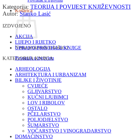
Povratak u trgovinu
Kategorija:
TEORIJA I POVIJEST KNJIŽEVNOSTI
Košarica
Autor:
Stanko Lasić
IZDVOJENO
AKCIJA
LIJEPO I RIJETKO
Nema proizvoda u košarici
UPRAVO PRISTIGLE KNJIGE
Povratak u trgovinu
KATEGORIJA KNJIGA
ARHEOLOGIJA
ARHITEKTURA I URBANIZAM
BILJKE I ŽIVOTINJE
CVIJEĆE
GLJIVARSTVO
KUĆNI LJUBIMCI
LOV I RIBOLOV
OSTALO
PČELARSTVO
POLJODJELSTVO
ŠUMARSTVO
VOĆARSTVO I VINOGRADARSTVO
DOMAĆINSTVO