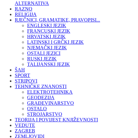
ALTERNATIVA
RAZNO
RELIGIJA
RJEČNICI, GRAMATIKE, PRAVOPISI...
ENGLESKI JEZIK
FRANCUSKI JEZIK
HRVATSKI JEZIK
LATINSKI I GRČKI JEZIK
NJEMAČKI JEZIK
OSTALI JEZICI
RUSKI JEZIK
TALIJANSKI JEZIK
ŠAH
SPORT
STRIPOVI
TEHNIČKE ZNANOSTI
ELEKTROTEHNIKA
GEODEZIJA
GRAĐEVINARSTVO
OSTALO
STROJARSTVO
TEORIJA I POVIJEST KNJIŽEVNOSTI
VEDUTE
ZAGREB
ZEMLJOVIDI