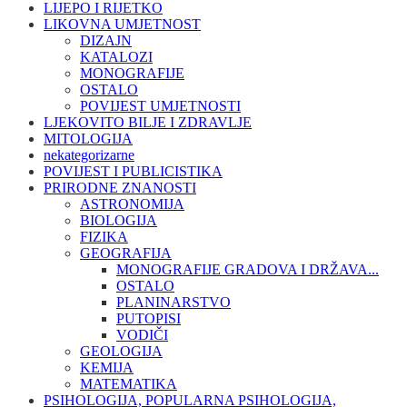
LIJEPO I RIJETKO
LIKOVNA UMJETNOST
DIZAJN
KATALOZI
MONOGRAFIJE
OSTALO
POVIJEST UMJETNOSTI
LJEKOVITO BILJE I ZDRAVLJE
MITOLOGIJA
nekategorizarne
POVIJEST I PUBLICISTIKA
PRIRODNE ZNANOSTI
ASTRONOMIJA
BIOLOGIJA
FIZIKA
GEOGRAFIJA
MONOGRAFIJE GRADOVA I DRŽAVA...
OSTALO
PLANINARSTVO
PUTOPISI
VODIČI
GEOLOGIJA
KEMIJA
MATEMATIKA
PSIHOLOGIJA, POPULARNA PSIHOLOGIJA,