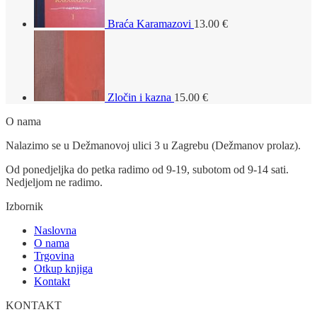
Braća Karamazovi
13.00
€
Zločin i kazna
15.00
€
O nama
Nalazimo se u Dežmanovoj ulici 3 u Zagrebu (Dežmanov prolaz).
Od ponedjeljka do petka radimo od 9-19, subotom od 9-14 sati.
Nedjeljom ne radimo.
Izbornik
Naslovna
O nama
Trgovina
Otkup knjiga
Kontakt
KONTAKT