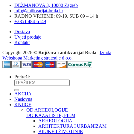
DEŽMANOVA 3, 10000 Zagreb
info@antikvarijat-brala.hr
RADNO VRIJEME: 09-19, SUB 09 – 14 h
+3851 484-6149
Dostava
Uvjeti prodaje
Kontakt
Copyright 2026 ©
Knjižara i antikvarijat Brala
|
Izrada
Webshopa Marketing strategije d.o.o.
Pretraži:
AKCIJA
Naslovna
KNJIGE
OD ARHEOLOGIJE
DO KAZALIŠTE, FILM
ARHEOLOGIJA
ARHITEKTURA I URBANIZAM
BILJKE I ŽIVOTINJE