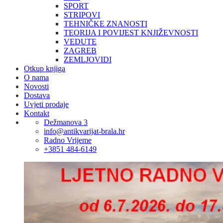
SPORT
STRIPOVI
TEHNIČKE ZNANOSTI
TEORIJA I POVIJEST KNJIŽEVNOSTI
VEDUTE
ZAGREB
ZEMLJOVIDI
Otkup knjiga
O nama
Novosti
Dostava
Uvjeti prodaje
Kontakt
Dežmanova 3
info@antikvarijat-brala.hr
Radno Vrijeme
+3851 484-6149