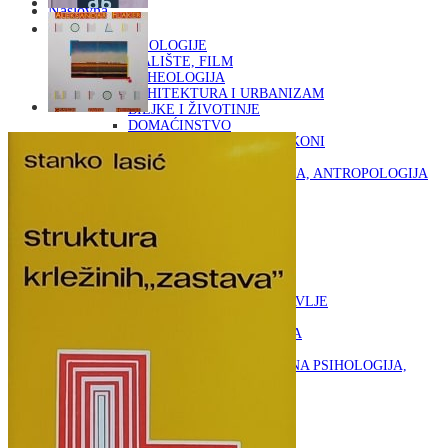
Naslovna
KNJIGE
OD ARHEOLOGIJE
DO KAZALIŠTE, FILM
ARHEOLOGIJA
ARHITEKTURA I URBANIZAM
BILJKE I ŽIVOTINJE
DOMAĆINSTVO
ENCIKLOPEDIJE I LEKSIKONI
ETNOLOGIJA
FILOZOFIJA, SOCIOLOGIJA, ANTROPOLOGIJA
FOTOGRAFIJA
GLAZBENA UMJETNOST
KAZALIŠTE, FILM
OD KNJIŽEVNOST
DO RELIGIJA
KNJIŽEVNOST
LIKOVNA UMJETNOST
LJEKOVITO BILJE I ZDRAVLJE
MITOLOGIJA
POVIJEST I PUBLICISTIKA
PRIRODNE ZNANOSTI
PSIHOLOGIJA, POPULARNA PSIHOLOGIJA,
ALTERNATIVA
RAZNO
RELIGIJA
OD RJEČNIKA
DO ZEMLJOVIDA