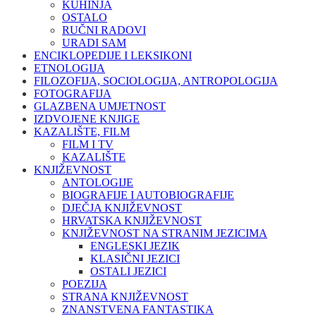
KUHINJA
OSTALO
RUČNI RADOVI
URADI SAM
ENCIKLOPEDIJE I LEKSIKONI
ETNOLOGIJA
FILOZOFIJA, SOCIOLOGIJA, ANTROPOLOGIJA
FOTOGRAFIJA
GLAZBENA UMJETNOST
IZDVOJENE KNJIGE
KAZALIŠTE, FILM
FILM I TV
KAZALIŠTE
KNJIŽEVNOST
ANTOLOGIJE
BIOGRAFIJE I AUTOBIOGRAFIJE
DJEČJA KNJIŽEVNOST
HRVATSKA KNJIŽEVNOST
KNJIŽEVNOST NA STRANIM JEZICIMA
ENGLESKI JEZIK
KLASIČNI JEZICI
OSTALI JEZICI
POEZIJA
STRANA KNJIŽEVNOST
ZNANSTVENA FANTASTIKA