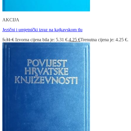
AKCIJA
Jezični i umjetnički izraz na kajkavskom tlu
5.31
€
Izvorna cijena bila je: 5.31 €.
4.25
€
Trenutna cijena je: 4.25 €.