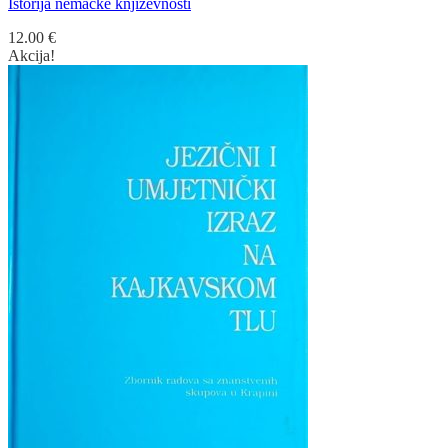
Istorija nemačke književnosti
12.00
€
Akcija!