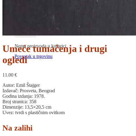
Povratak u trgovinu
Košarica
Umeće tumačenja i drugi
Nema proizvoda u košarici
Povratak u trgovinu
ogledi
11.00
€
Autor: Emil Štajger
Izdavač: Prosveta, Beograd
Godina izdanja: 1978.
Broj stranica: 358
Dimenzije: 13,5×20,5 cm
Uvez: tvrdi s plastičnim ovitkom
Na zalihi