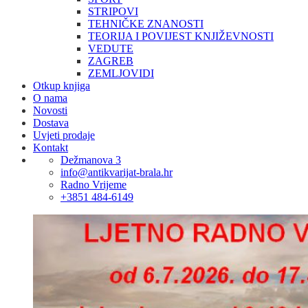
STRIPOVI
TEHNIČKE ZNANOSTI
TEORIJA I POVIJEST KNJIŽEVNOSTI
VEDUTE
ZAGREB
ZEMLJOVIDI
Otkup knjiga
O nama
Novosti
Dostava
Uvjeti prodaje
Kontakt
Dežmanova 3
info@antikvarijat-brala.hr
Radno Vrijeme
+3851 484-6149