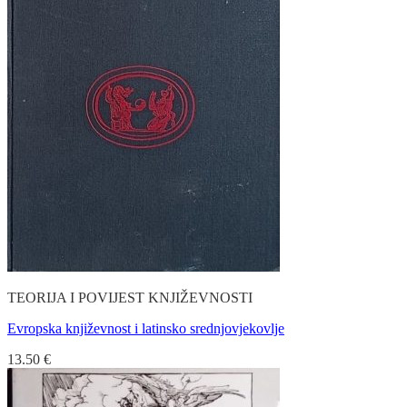
TEORIJA I POVIJEST KNJIŽEVNOSTI
Evropska književnost i latinsko srednjovjekovlje
13.50
€