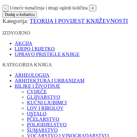
Umeće tumačenja i drugi ogledi količina
Dodaj u košaricu
Kategorija:
TEORIJA I POVIJEST KNJIŽEVNOSTI
IZDVOJENO
AKCIJA
LIJEPO I RIJETKO
UPRAVO PRISTIGLE KNJIGE
KATEGORIJA KNJIGA
ARHEOLOGIJA
ARHITEKTURA I URBANIZAM
BILJKE I ŽIVOTINJE
CVIJEĆE
GLJIVARSTVO
KUĆNI LJUBIMCI
LOV I RIBOLOV
OSTALO
PČELARSTVO
POLJODJELSTVO
ŠUMARSTVO
VOĆARSTVO I VINOGRADARSTVO