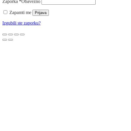
Zaporka
*
Obavezno
Zapamti me
Prijava
Izgubili ste zaporku?