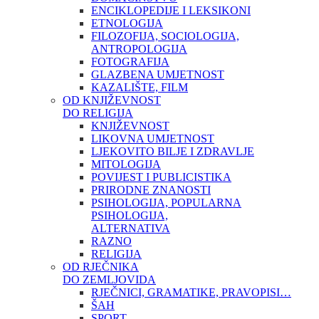
ENCIKLOPEDIJE I LEKSIKONI
ETNOLOGIJA
FILOZOFIJA, SOCIOLOGIJA,
ANTROPOLOGIJA
FOTOGRAFIJA
GLAZBENA UMJETNOST
KAZALIŠTE, FILM
OD KNJIŽEVNOST
DO RELIGIJA
KNJIŽEVNOST
LIKOVNA UMJETNOST
LJEKOVITO BILJE I ZDRAVLJE
MITOLOGIJA
POVIJEST I PUBLICISTIKA
PRIRODNE ZNANOSTI
PSIHOLOGIJA, POPULARNA
PSIHOLOGIJA,
ALTERNATIVA
RAZNO
RELIGIJA
OD RJEČNIKA
DO ZEMLJOVIDA
RJEČNICI, GRAMATIKE, PRAVOPISI…
ŠAH
SPORT