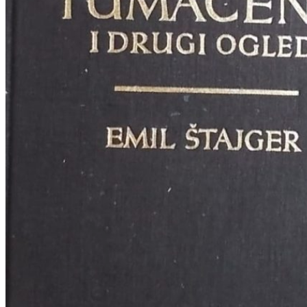
RJEČNICI, GRAMATIKE, PRAVOPISI…
ŠAH
SPORT
STRIPOVI
TEHNIČKE ZNANOSTI
TEORIJA I POVIJEST KNJIŽEVNOSTI
VEDUTE
ZAGREB
ZEMLJOVIDI
Otkup knjiga
O nama
Novosti
AKCIJA
Pretraži:
Nema proizvoda u košarici