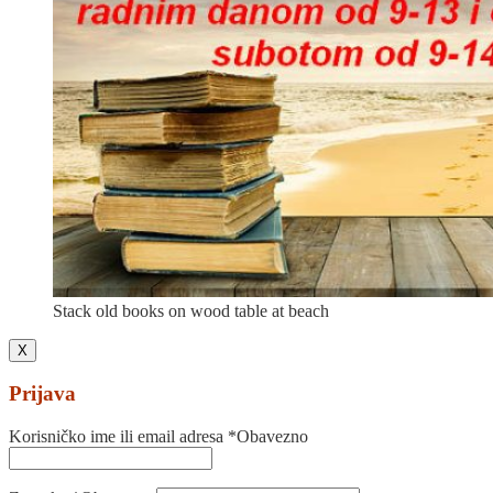
Stack old books on wood table at beach
X
Prijava
Korisničko ime ili email adresa
*
Obavezno