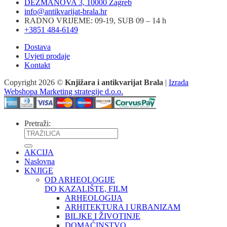
DEŽMANOVA 3, 10000 Zagreb
info@antikvarijat-brala.hr
RADNO VRIJEME: 09-19, SUB 09 – 14 h
+3851 484-6149
Dostava
Uvjeti prodaje
Kontakt
Copyright 2026 ©
Knjižara i antikvarijat Brala
|
Izrada
Webshopa Marketing strategije d.o.o.
Pretraži:
AKCIJA
Naslovna
KNJIGE
OD ARHEOLOGIJE
DO KAZALIŠTE, FILM
ARHEOLOGIJA
ARHITEKTURA I URBANIZAM
BILJKE I ŽIVOTINJE
DOMAĆINSTVO