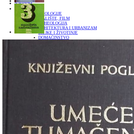
Naslovna
KNJIGE
OD ARHEOLOGIJE
DO KAZALIŠTE, FILM
ARHEOLOGIJA
ARHITEKTURA I URBANIZAM
BILJKE I ŽIVOTINJE
DOMAĆINSTVO
ENCIKLOPEDIJE I LEKSIKONI
ETNOLOGIJA
FILOZOFIJA, SOCIOLOGIJA, ANTROPOLOGIJA
FOTOGRAFIJA
GLAZBENA UMJETNOST
KAZALIŠTE, FILM
OD KNJIŽEVNOST
DO RELIGIJA
KNJIŽEVNOST
LIKOVNA UMJETNOST
LJEKOVITO BILJE I ZDRAVLJE
MITOLOGIJA
POVIJEST I PUBLICISTIKA
PRIRODNE ZNANOSTI
PSIHOLOGIJA, POPULARNA PSIHOLOGIJA,
ALTERNATIVA
RAZNO
RELIGIJA
OD RJEČNIKA
DO ZEMLJOVIDA