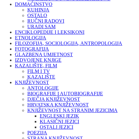
DOMAĆINSTVO
KUHINJA
OSTALO
RUČNI RADOVI
URADI SAM
ENCIKLOPEDIJE I LEKSIKONI
ETNOLOGIJA
FILOZOFIJA, SOCIOLOGIJA, ANTROPOLOGIJA
FOTOGRAFIJA
GLAZBENA UMJETNOST
IZDVOJENE KNJIGE
KAZALIŠTE, FILM
FILM I TV
KAZALIŠTE
KNJIŽEVNOST
ANTOLOGIJE
BIOGRAFIJE I AUTOBIOGRAFIJE
DJEČJA KNJIŽEVNOST
HRVATSKA KNJIŽEVNOST
KNJIŽEVNOST NA STRANIM JEZICIMA
ENGLESKI JEZIK
KLASIČNI JEZICI
OSTALI JEZICI
POEZIJA
STRANA KNJIŽEVNOST