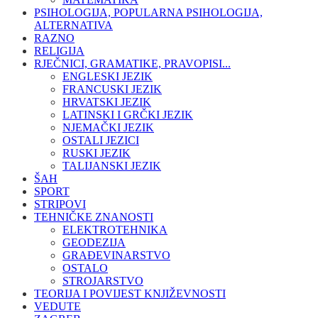
PSIHOLOGIJA, POPULARNA PSIHOLOGIJA,
ALTERNATIVA
RAZNO
RELIGIJA
RJEČNICI, GRAMATIKE, PRAVOPISI...
ENGLESKI JEZIK
FRANCUSKI JEZIK
HRVATSKI JEZIK
LATINSKI I GRČKI JEZIK
NJEMAČKI JEZIK
OSTALI JEZICI
RUSKI JEZIK
TALIJANSKI JEZIK
ŠAH
SPORT
STRIPOVI
TEHNIČKE ZNANOSTI
ELEKTROTEHNIKA
GEODEZIJA
GRAĐEVINARSTVO
OSTALO
STROJARSTVO
TEORIJA I POVIJEST KNJIŽEVNOSTI
VEDUTE