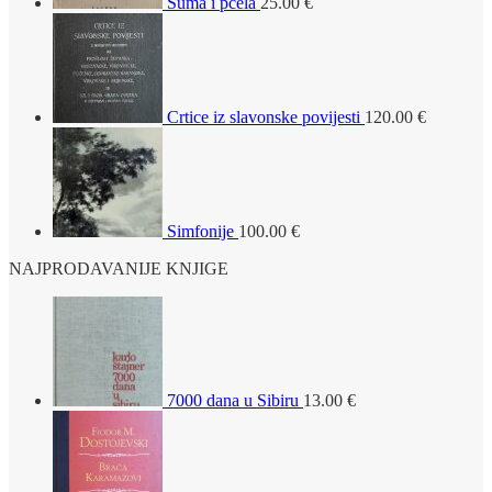
Šuma i pčela
25.00
€
Crtice iz slavonske povijesti
120.00
€
Simfonije
100.00
€
NAJPRODAVANIJE KNJIGE
7000 dana u Sibiru
13.00
€