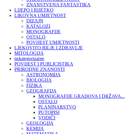
ZNANSTVENA FANTASTIKA
LIJEPO I RIJETKO
LIKOVNA UMJETNOST
DIZAJN
KATALOZI
MONOGRAFIJE
OSTALO
POVIJEST UMJETNOSTI
LJEKOVITO BILJE I ZDRAVLJE
MITOLOGIJA
nekategorizarne
POVIJEST I PUBLICISTIKA
PRIRODNE ZNANOSTI
ASTRONOMIJA
BIOLOGIJA
FIZIKA
GEOGRAFIJA
MONOGRAFIJE GRADOVA I DRŽAVA...
OSTALO
PLANINARSTVO
PUTOPISI
VODIČI
GEOLOGIJA
KEMIJA
MATEMATIKA