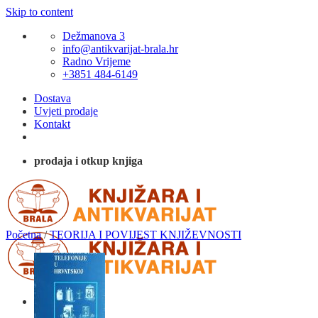
Skip to content
Dežmanova 3
info@antikvarijat-brala.hr
Radno Vrijeme
+3851 484-6149
Dostava
Uvjeti prodaje
Kontakt
prodaja i otkup knjiga
Početna
/
TEORIJA I POVIJEST KNJIŽEVNOSTI