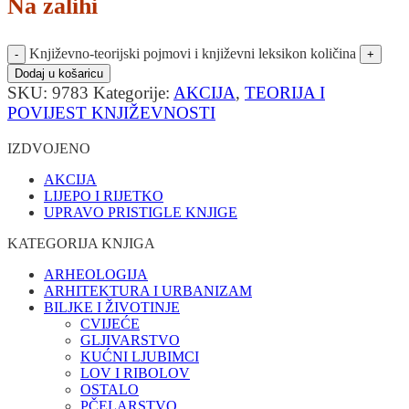
Na zalihi
Književno-teorijski pojmovi i književni leksikon količina
Dodaj u košaricu
SKU:
9783
Kategorije:
AKCIJA
,
TEORIJA I
POVIJEST KNJIŽEVNOSTI
IZDVOJENO
AKCIJA
LIJEPO I RIJETKO
UPRAVO PRISTIGLE KNJIGE
KATEGORIJA KNJIGA
ARHEOLOGIJA
ARHITEKTURA I URBANIZAM
BILJKE I ŽIVOTINJE
CVIJEĆE
GLJIVARSTVO
KUĆNI LJUBIMCI
LOV I RIBOLOV
OSTALO
PČELARSTVO