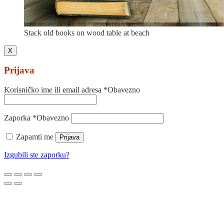
Stack old books on wood table at beach
X
Prijava
Korisničko ime ili email adresa
*
Obavezno
Zaporka
*
Obavezno
Zapamti me
Prijava
Izgubili ste zaporku?