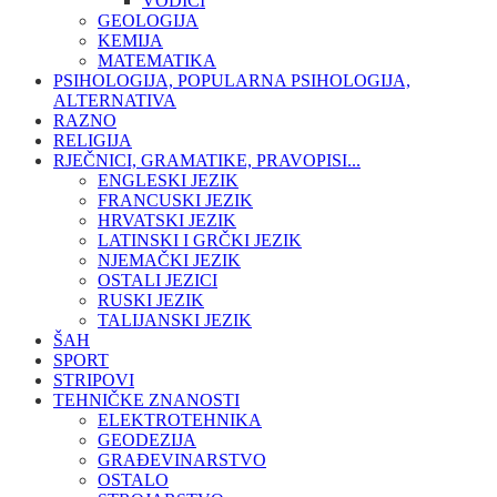
VODIČI
GEOLOGIJA
KEMIJA
MATEMATIKA
PSIHOLOGIJA, POPULARNA PSIHOLOGIJA,
ALTERNATIVA
RAZNO
RELIGIJA
RJEČNICI, GRAMATIKE, PRAVOPISI...
ENGLESKI JEZIK
FRANCUSKI JEZIK
HRVATSKI JEZIK
LATINSKI I GRČKI JEZIK
NJEMAČKI JEZIK
OSTALI JEZICI
RUSKI JEZIK
TALIJANSKI JEZIK
ŠAH
SPORT
STRIPOVI
TEHNIČKE ZNANOSTI
ELEKTROTEHNIKA
GEODEZIJA
GRAĐEVINARSTVO
OSTALO