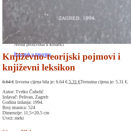
Povratak u trgovinu
Košarica
Nema proizvoda u košarici
Književno-teorijski pojmovi i
Povratak u trgovinu
književni leksikon
6.64
€
Izvorna cijena bila je: 6.64 €.
5.31
€
Trenutna cijena je: 5.31 €.
Autor: Tvrtko Čubelić
Izdavač: Pelivan, Zagreb
Godina izdanja: 1994.
Broj stranica: 524
Dimenzije: 11,5×20,5 cm
Uvez: meki