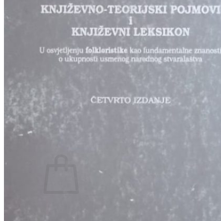
RJEČNICI, GRAMATIKE, PRAVOPISI…
ŠAH
SPORT
STRIPOVI
TEHNIČKE ZNANOSTI
TEORIJA I POVIJEST KNJIŽEVNOSTI
VEDUTE
ZAGREB
ZEMLJOVIDI
Otkup knjiga
O nama
Novosti
AKCIJA
Pretraži:
Nema proizvoda u košarici