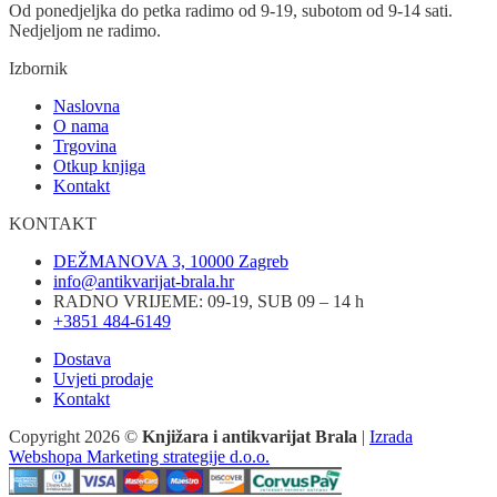
Od ponedjeljka do petka radimo od 9-19, subotom od 9-14 sati.
Nedjeljom ne radimo.
Izbornik
Naslovna
O nama
Trgovina
Otkup knjiga
Kontakt
KONTAKT
DEŽMANOVA 3, 10000 Zagreb
info@antikvarijat-brala.hr
RADNO VRIJEME: 09-19, SUB 09 – 14 h
+3851 484-6149
Dostava
Uvjeti prodaje
Kontakt
Copyright 2026 ©
Knjižara i antikvarijat Brala
|
Izrada
Webshopa Marketing strategije d.o.o.