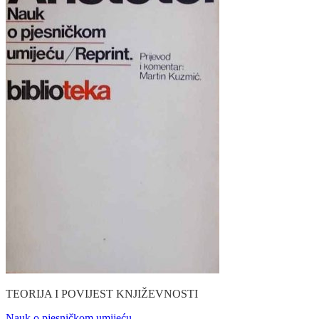
TEORIJA I POVIJEST KNJIŽEVNOSTI
Nauk o pjesničkom umijeću