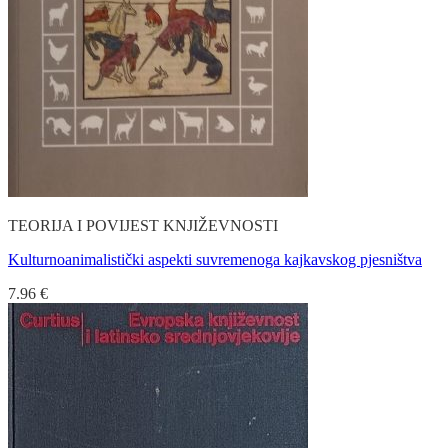
TEORIJA I POVIJEST KNJIŽEVNOSTI
Kulturnoanimalistički aspekti suvremenoga kajkavskog pjesništva
7.96
€