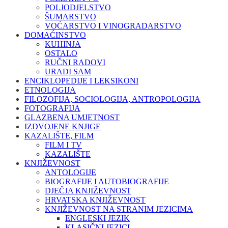
POLJODJELSTVO
ŠUMARSTVO
VOĆARSTVO I VINOGRADARSTVO
DOMAĆINSTVO
KUHINJA
OSTALO
RUČNI RADOVI
URADI SAM
ENCIKLOPEDIJE I LEKSIKONI
ETNOLOGIJA
FILOZOFIJA, SOCIOLOGIJA, ANTROPOLOGIJA
FOTOGRAFIJA
GLAZBENA UMJETNOST
IZDVOJENE KNJIGE
KAZALIŠTE, FILM
FILM I TV
KAZALIŠTE
KNJIŽEVNOST
ANTOLOGIJE
BIOGRAFIJE I AUTOBIOGRAFIJE
DJEČJA KNJIŽEVNOST
HRVATSKA KNJIŽEVNOST
KNJIŽEVNOST NA STRANIM JEZICIMA
ENGLESKI JEZIK
KLASIČNI JEZICI