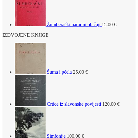
Žumberački narodni običaji
15.00
€
IZDVOJENE KNJIGE
Šuma i pčela
25.00
€
Crtice iz slavonske povijesti
120.00
€
Simfonije
100.00
€