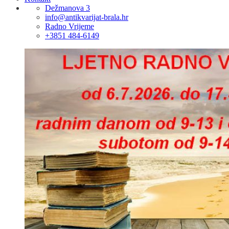
Dežmanova 3
info@antikvarijat-brala.hr
Radno Vrijeme
+3851 484-6149