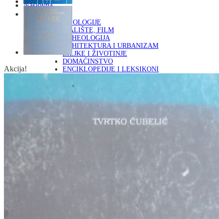
Naslovna
KNJIGE
OD ARHEOLOGIJE
DO KAZALIŠTE, FILM
ARHEOLOGIJA
ARHITEKTURA I URBANIZAM
BILJKE I ŽIVOTINJE
DOMAĆINSTVO
Akcija!
ENCIKLOPEDIJE I LEKSIKONI
ETNOLOGIJA
FILOZOFIJA, SOCIOLOGIJA, ANTROPOLOGIJA
FOTOGRAFIJA
GLAZBENA UMJETNOST
KAZALIŠTE, FILM
OD KNJIŽEVNOST
DO RELIGIJA
KNJIŽEVNOST
LIKOVNA UMJETNOST
LJEKOVITO BILJE I ZDRAVLJE
MITOLOGIJA
POVIJEST I PUBLICISTIKA
PRIRODNE ZNANOSTI
PSIHOLOGIJA, POPULARNA PSIHOLOGIJA,
ALTERNATIVA
RAZNO
RELIGIJA
OD RJEČNIKA
DO ZEMLJOVIDA