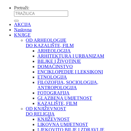
Pretraži:
AKCIJA
Naslovna
KNJIGE
OD ARHEOLOGIJE
DO KAZALIŠTE, FILM
ARHEOLOGIJA
ARHITEKTURA I URBANIZAM
BILJKE I ŽIVOTINJE
DOMAĆINSTVO
ENCIKLOPEDIJE I LEKSIKONI
ETNOLOGIJA
FILOZOFIJA, SOCIOLOGIJA,
ANTROPOLOGIJA
FOTOGRAFIJA
GLAZBENA UMJETNOST
KAZALIŠTE, FILM
OD KNJIŽEVNOST
DO RELIGIJA
KNJIŽEVNOST
LIKOVNA UMJETNOST
LJEKOVITO BILJE I ZDRAVLJE