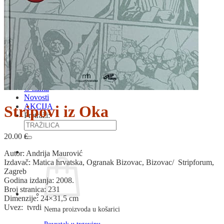
RJEČNICI, GRAMATIKE, PRAVOPISI…
ŠAH
SPORT
STRIPOVI
TEHNIČKE ZNANOSTI
TEORIJA I POVIJEST KNJIŽEVNOSTI
VEDUTE
ZAGREB
ZEMLJOVIDI
Otkup knjiga
O nama
Novosti
AKCIJA
Stripovi iz Oka
Pretraži:
20.00
€
Autor: Andrija Maurović
Izdavač: Matica hrvatska, Ogranak Bizovac, Bizovac/ Stripforum,
Zagreb
Godina izdanja: 2008.
Broj stranica: 231
Dimenzije: 24×31,5 cm
Uvez: tvrdi
Nema proizvoda u košarici