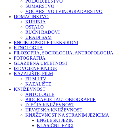
POLJODJELSTVO
ŠUMARSTVO
VOĆARSTVO I VINOGRADARSTVO
DOMAĆINSTVO
KUHINJA
OSTALO
RUČNI RADOVI
URADI SAM
ENCIKLOPEDIJE I LEKSIKONI
ETNOLOGIJA
FILOZOFIJA, SOCIOLOGIJA, ANTROPOLOGIJA
FOTOGRAFIJA
GLAZBENA UMJETNOST
IZDVOJENE KNJIGE
KAZALIŠTE, FILM
FILM I TV
KAZALIŠTE
KNJIŽEVNOST
ANTOLOGIJE
BIOGRAFIJE I AUTOBIOGRAFIJE
DJEČJA KNJIŽEVNOST
HRVATSKA KNJIŽEVNOST
KNJIŽEVNOST NA STRANIM JEZICIMA
ENGLESKI JEZIK
KLASIČNI JEZICI