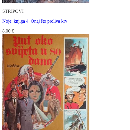
STRIPOVI
Noje: knjiga 4: Onaj što proliva krv
8.00
€