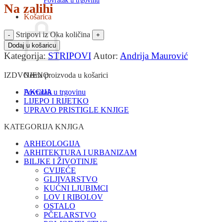
Povratak u trgovinu
Na zalihi
Košarica
Stripovi iz Oka količina
Dodaj u košaricu
Kategorija:
STRIPOVI
Autor:
Andrija Maurović
Nema proizvoda u košarici
IZDVOJENO
Povratak u trgovinu
AKCIJA
LIJEPO I RIJETKO
UPRAVO PRISTIGLE KNJIGE
KATEGORIJA KNJIGA
ARHEOLOGIJA
ARHITEKTURA I URBANIZAM
BILJKE I ŽIVOTINJE
CVIJEĆE
GLJIVARSTVO
KUĆNI LJUBIMCI
LOV I RIBOLOV
OSTALO
PČELARSTVO