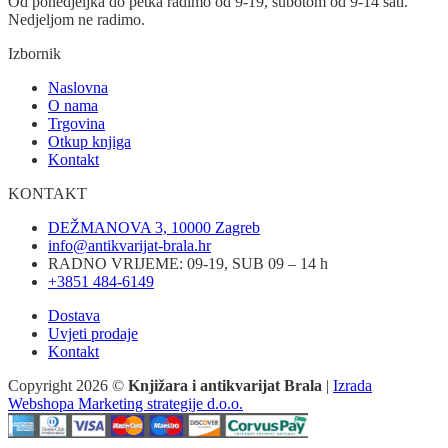
Od ponedjeljka do petka radimo od 9-19, subotom od 9-14 sati.
Nedjeljom ne radimo.
Izbornik
Naslovna
O nama
Trgovina
Otkup knjiga
Kontakt
KONTAKT
DEŽMANOVA 3, 10000 Zagreb
info@antikvarijat-brala.hr
RADNO VRIJEME: 09-19, SUB 09 – 14 h
+3851 484-6149
Dostava
Uvjeti prodaje
Kontakt
Copyright 2026 ©
Knjižara i antikvarijat Brala
|
Izrada
Webshopa Marketing strategije d.o.o.