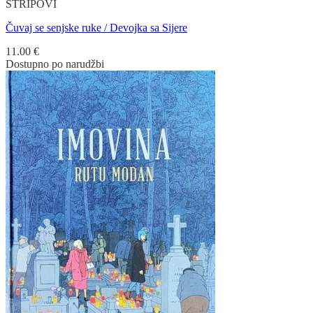
STRIPOVI
Čuvaj se senjske ruke / Devojka sa Sijere
11.00
€
Dostupno po narudžbi