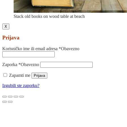
Stack old books on wood table at beach
X
Prijava
Korisničko ime ili email adresa
*
Obavezno
Zaporka
*
Obavezno
Zapamti me
Prijava
Izgubili ste zaporku?