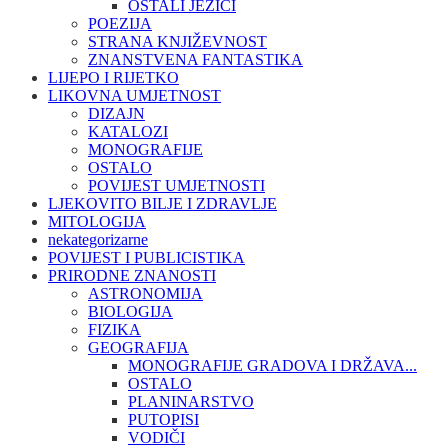
OSTALI JEZICI
POEZIJA
STRANA KNJIŽEVNOST
ZNANSTVENA FANTASTIKA
LIJEPO I RIJETKO
LIKOVNA UMJETNOST
DIZAJN
KATALOZI
MONOGRAFIJE
OSTALO
POVIJEST UMJETNOSTI
LJEKOVITO BILJE I ZDRAVLJE
MITOLOGIJA
nekategorizarne
POVIJEST I PUBLICISTIKA
PRIRODNE ZNANOSTI
ASTRONOMIJA
BIOLOGIJA
FIZIKA
GEOGRAFIJA
MONOGRAFIJE GRADOVA I DRŽAVA...
OSTALO
PLANINARSTVO
PUTOPISI
VODIČI