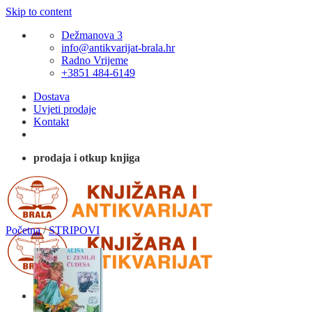
Skip to content
Dežmanova 3
info@antikvarijat-brala.hr
Radno Vrijeme
+3851 484-6149
Dostava
Uvjeti prodaje
Kontakt
prodaja i otkup knjiga
Početna
/
STRIPOVI