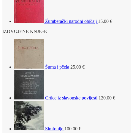
Žumberački narodni običaji
15.00
€
IZDVOJENE KNJIGE
Šuma i pčela
25.00
€
Crtice iz slavonske povijesti
120.00
€
Simfonije
100.00
€