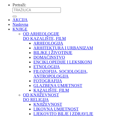
Pretraži:
AKCIJA
Naslovna
KNJIGE
OD ARHEOLOGIJE
DO KAZALIŠTE, FILM
ARHEOLOGIJA
ARHITEKTURA I URBANIZAM
BILJKE I ŽIVOTINJE
DOMAĆINSTVO
ENCIKLOPEDIJE I LEKSIKONI
ETNOLOGIJA
FILOZOFIJA, SOCIOLOGIJA,
ANTROPOLOGIJA
FOTOGRAFIJA
GLAZBENA UMJETNOST
KAZALIŠTE, FILM
OD KNJIŽEVNOST
DO RELIGIJA
KNJIŽEVNOST
LIKOVNA UMJETNOST
LJEKOVITO BILJE I ZDRAVLJE