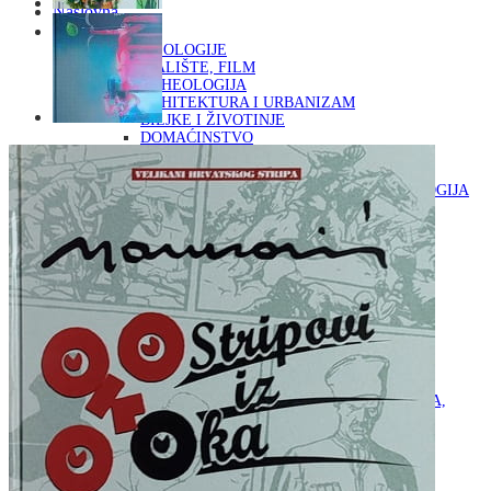
Naslovna
KNJIGE
OD ARHEOLOGIJE
DO KAZALIŠTE, FILM
ARHEOLOGIJA
ARHITEKTURA I URBANIZAM
BILJKE I ŽIVOTINJE
DOMAĆINSTVO
ENCIKLOPEDIJE I LEKSIKONI
ETNOLOGIJA
FILOZOFIJA, SOCIOLOGIJA, ANTROPOLOGIJA
FOTOGRAFIJA
GLAZBENA UMJETNOST
KAZALIŠTE, FILM
OD KNJIŽEVNOST
DO RELIGIJA
KNJIŽEVNOST
LIKOVNA UMJETNOST
LJEKOVITO BILJE I ZDRAVLJE
MITOLOGIJA
POVIJEST I PUBLICISTIKA
PRIRODNE ZNANOSTI
PSIHOLOGIJA, POPULARNA PSIHOLOGIJA,
ALTERNATIVA
RAZNO
RELIGIJA
OD RJEČNIKA
DO ZEMLJOVIDA