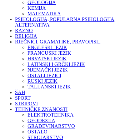
GEOLOGIJA
KEMIJA
MATEMATIKA
PSIHOLOGIJA, POPULARNA PSIHOLOGIJA,
ALTERNATIVA
RAZNO
RELIGIJA
RJEČNICI, GRAMATIKE, PRAVOPISI...
ENGLESKI JEZIK
FRANCUSKI JEZIK
HRVATSKI JEZIK
LATINSKI I GRČKI JEZIK
NJEMAČKI JEZIK
OSTALI JEZICI
RUSKI JEZIK
TALIJANSKI JEZIK
ŠAH
SPORT
STRIPOVI
TEHNIČKE ZNANOSTI
ELEKTROTEHNIKA
GEODEZIJA
GRAĐEVINARSTVO
OSTALO
STROJARSTVO