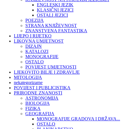
ENGLESKI JEZIK
KLASIČNI JEZICI
OSTALI JEZICI
POEZIJA
STRANA KNJIŽEVNOST
ZNANSTVENA FANTASTIKA
LIJEPO I RIJETKO
LIKOVNA UMJETNOST
DIZAJN
KATALOZI
MONOGRAFIJE
OSTALO
POVIJEST UMJETNOSTI
LJEKOVITO BILJE I ZDRAVLJE
MITOLOGIJA
nekategorizarne
POVIJEST I PUBLICISTIKA
PRIRODNE ZNANOSTI
ASTRONOMIJA
BIOLOGIJA
FIZIKA
GEOGRAFIJA
MONOGRAFIJE GRADOVA I DRŽAVA...
OSTALO