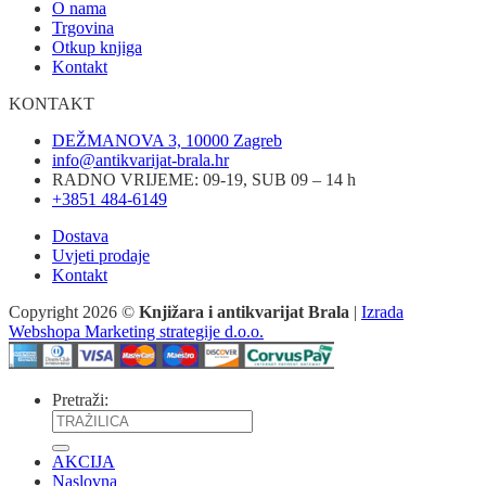
O nama
Trgovina
Otkup knjiga
Kontakt
KONTAKT
DEŽMANOVA 3, 10000 Zagreb
info@antikvarijat-brala.hr
RADNO VRIJEME: 09-19, SUB 09 – 14 h
+3851 484-6149
Dostava
Uvjeti prodaje
Kontakt
Copyright 2026 ©
Knjižara i antikvarijat Brala
|
Izrada
Webshopa Marketing strategije d.o.o.
Pretraži:
AKCIJA
Naslovna