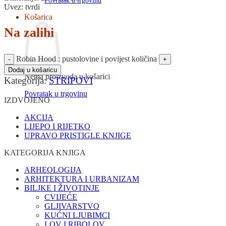
Povratak u trgovinu
Uvez: tvrdi
Košarica
Na zalihi
Robin Hood : pustolovine i povijest količina
Dodaj u košaricu
Nema proizvoda u košarici
Kategorija:
STRIPOVI
Povratak u trgovinu
IZDVOJENO
AKCIJA
LIJEPO I RIJETKO
UPRAVO PRISTIGLE KNJIGE
KATEGORIJA KNJIGA
ARHEOLOGIJA
ARHITEKTURA I URBANIZAM
BILJKE I ŽIVOTINJE
CVIJEĆE
GLJIVARSTVO
KUĆNI LJUBIMCI
LOV I RIBOLOV