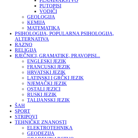
PLANINARSTVO
PUTOPISI
VODIČI
GEOLOGIJA
KEMIJA
MATEMATIKA
PSIHOLOGIJA, POPULARNA PSIHOLOGIJA,
ALTERNATIVA
RAZNO
RELIGIJA
RJEČNICI, GRAMATIKE, PRAVOPISI...
ENGLESKI JEZIK
FRANCUSKI JEZIK
HRVATSKI JEZIK
LATINSKI I GRČKI JEZIK
NJEMAČKI JEZIK
OSTALI JEZICI
RUSKI JEZIK
TALIJANSKI JEZIK
ŠAH
SPORT
STRIPOVI
TEHNIČKE ZNANOSTI
ELEKTROTEHNIKA
GEODEZIJA