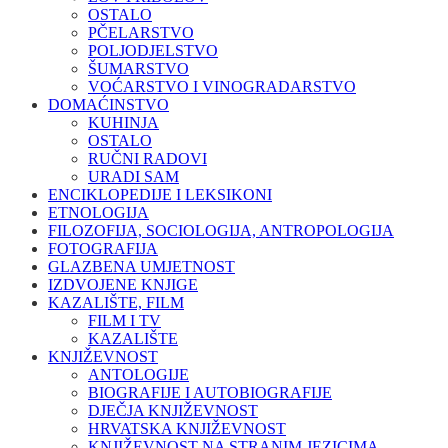
OSTALO
PČELARSTVO
POLJODJELSTVO
ŠUMARSTVO
VOĆARSTVO I VINOGRADARSTVO
DOMAĆINSTVO
KUHINJA
OSTALO
RUČNI RADOVI
URADI SAM
ENCIKLOPEDIJE I LEKSIKONI
ETNOLOGIJA
FILOZOFIJA, SOCIOLOGIJA, ANTROPOLOGIJA
FOTOGRAFIJA
GLAZBENA UMJETNOST
IZDVOJENE KNJIGE
KAZALIŠTE, FILM
FILM I TV
KAZALIŠTE
KNJIŽEVNOST
ANTOLOGIJE
BIOGRAFIJE I AUTOBIOGRAFIJE
DJEČJA KNJIŽEVNOST
HRVATSKA KNJIŽEVNOST
KNJIŽEVNOST NA STRANIM JEZICIMA