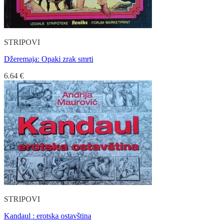
STRIPOVI
Džeremaja: Opaki zrak smrti
6.64
€
STRIPOVI
Kandaul : erotska ostavština