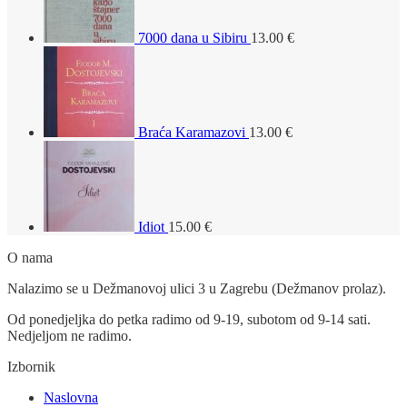
7000 dana u Sibiru
13.00
€
Braća Karamazovi
13.00
€
Idiot
15.00
€
O nama
Nalazimo se u Dežmanovoj ulici 3 u Zagrebu (Dežmanov prolaz).
Od ponedjeljka do petka radimo od 9-19, subotom od 9-14 sati.
Nedjeljom ne radimo.
Izbornik
Naslovna