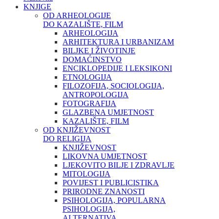
KNJIGE
OD ARHEOLOGIJE
DO KAZALIŠTE, FILM
ARHEOLOGIJA
ARHITEKTURA I URBANIZAM
BILJKE I ŽIVOTINJE
DOMAĆINSTVO
ENCIKLOPEDIJE I LEKSIKONI
ETNOLOGIJA
FILOZOFIJA, SOCIOLOGIJA,
ANTROPOLOGIJA
FOTOGRAFIJA
GLAZBENA UMJETNOST
KAZALIŠTE, FILM
OD KNJIŽEVNOST
DO RELIGIJA
KNJIŽEVNOST
LIKOVNA UMJETNOST
LJEKOVITO BILJE I ZDRAVLJE
MITOLOGIJA
POVIJEST I PUBLICISTIKA
PRIRODNE ZNANOSTI
PSIHOLOGIJA, POPULARNA
PSIHOLOGIJA,
ALTERNATIVA