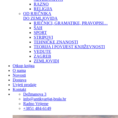
RAZNO
RELIGIJA
OD RJEČNIKA
DO ZEMLJOVIDA
RJEČNICI, GRAMATIKE, PRAVOPISI…
ŠAH
SPORT
STRIPOVI
TEHNIČKE ZNANOSTI
TEORIJA I POVIJEST KNJIŽEVNOSTI
VEDUTE
ZAGREB
ZEMLJOVIDI
Otkup knjiga
O nama
Novosti
Dostava
Uvjeti prodaje
Kontakt
Dežmanova 3
info@antikvarijat-brala.hr
Radno Vrijeme
+3851 484-6149