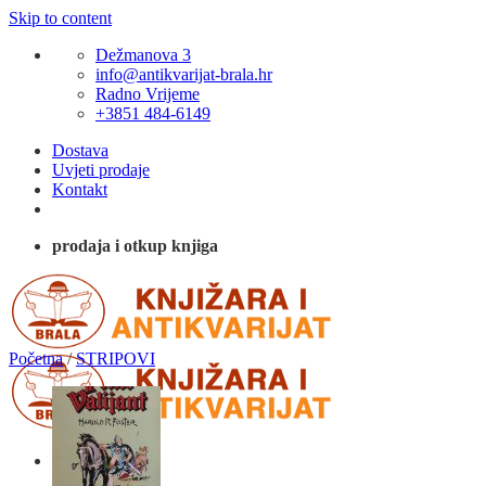
Skip to content
Dežmanova 3
info@antikvarijat-brala.hr
Radno Vrijeme
+3851 484-6149
Dostava
Uvjeti prodaje
Kontakt
prodaja i otkup knjiga
Početna
/
STRIPOVI