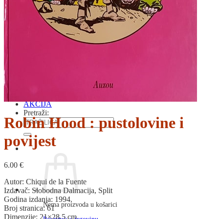
RJEČNICI, GRAMATIKE, PRAVOPISI…
ŠAH
SPORT
STRIPOVI
TEHNIČKE ZNANOSTI
TEORIJA I POVIJEST KNJIŽEVNOSTI
VEDUTE
ZAGREB
ZEMLJOVIDI
Otkup knjiga
O nama
Novosti
AKCIJA
Pretraži:
Robin Hood : pustolovine i
povijest
6.00
€
Autor: Chiqui de la Fuente
Izdavač: Slobodna Dalmacija, Split
Godina izdanja: 1994.
Nema proizvoda u košarici
Broj stranica: 61
Dimenzije: 21×28,5 cm