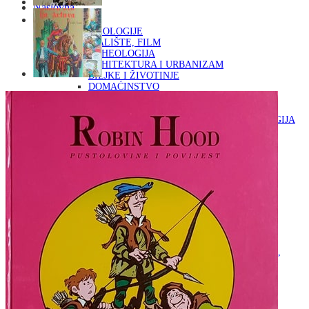
Naslovna
KNJIGE
OD ARHEOLOGIJE
DO KAZALIŠTE, FILM
ARHEOLOGIJA
ARHITEKTURA I URBANIZAM
BILJKE I ŽIVOTINJE
DOMAĆINSTVO
ENCIKLOPEDIJE I LEKSIKONI
ETNOLOGIJA
FILOZOFIJA, SOCIOLOGIJA, ANTROPOLOGIJA
FOTOGRAFIJA
GLAZBENA UMJETNOST
KAZALIŠTE, FILM
OD KNJIŽEVNOST
DO RELIGIJA
KNJIŽEVNOST
LIKOVNA UMJETNOST
LJEKOVITO BILJE I ZDRAVLJE
MITOLOGIJA
POVIJEST I PUBLICISTIKA
PRIRODNE ZNANOSTI
PSIHOLOGIJA, POPULARNA PSIHOLOGIJA,
ALTERNATIVA
RAZNO
RELIGIJA
OD RJEČNIKA
DO ZEMLJOVIDA