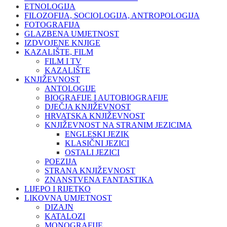
ETNOLOGIJA
FILOZOFIJA, SOCIOLOGIJA, ANTROPOLOGIJA
FOTOGRAFIJA
GLAZBENA UMJETNOST
IZDVOJENE KNJIGE
KAZALIŠTE, FILM
FILM I TV
KAZALIŠTE
KNJIŽEVNOST
ANTOLOGIJE
BIOGRAFIJE I AUTOBIOGRAFIJE
DJEČJA KNJIŽEVNOST
HRVATSKA KNJIŽEVNOST
KNJIŽEVNOST NA STRANIM JEZICIMA
ENGLESKI JEZIK
KLASIČNI JEZICI
OSTALI JEZICI
POEZIJA
STRANA KNJIŽEVNOST
ZNANSTVENA FANTASTIKA
LIJEPO I RIJETKO
LIKOVNA UMJETNOST
DIZAJN
KATALOZI
MONOGRAFIJE