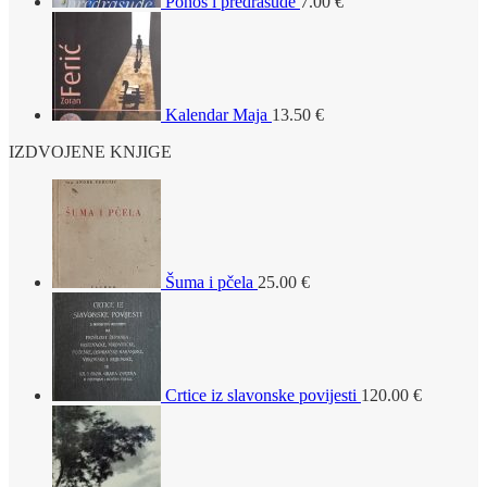
Ponos i predrasude
7.00
€
Kalendar Maja
13.50
€
IZDVOJENE KNJIGE
Šuma i pčela
25.00
€
Crtice iz slavonske povijesti
120.00
€