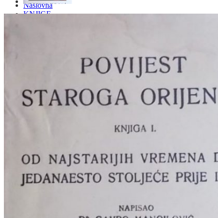
Naslovna
KNJIGE
OD ARHEOLOGIJE
DO KAZALIŠTE, FILM
ARHEOLOGIJA
ARHITEKTURA I URBANIZAM
BILJKE I ŽIVOTINJE
DOMAĆINSTVO
ENCIKLOPEDIJE I LEKSIKONI
ETNOLOGIJA
FILOZOFIJA, SOCIOLOGIJA, ANTROPOLOGIJA
FOTOGRAFIJA
GLAZBENA UMJETNOST
KAZALIŠTE, FILM
OD KNJIŽEVNOST
DO RELIGIJA
KNJIŽEVNOST
LIKOVNA UMJETNOST
LJEKOVITO BILJE I ZDRAVLJE
MITOLOGIJA
POVIJEST I PUBLICISTIKA
PRIRODNE ZNANOSTI
PSIHOLOGIJA, POPULARNA PSIHOLOGIJA,
ALTERNATIVA
RAZNO
RELIGIJA
OD RJEČNIKA
DO ZEMLJOVIDA