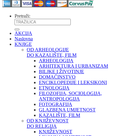
Pretraži:
AKCIJA
Naslovna
KNJIGE
OD ARHEOLOGIJE
DO KAZALIŠTE, FILM
ARHEOLOGIJA
ARHITEKTURA I URBANIZAM
BILJKE I ŽIVOTINJE
DOMAĆINSTVO
ENCIKLOPEDIJE I LEKSIKONI
ETNOLOGIJA
FILOZOFIJA, SOCIOLOGIJA,
ANTROPOLOGIJA
FOTOGRAFIJA
GLAZBENA UMJETNOST
KAZALIŠTE, FILM
OD KNJIŽEVNOST
DO RELIGIJA
KNJIŽEVNOST