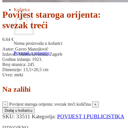
Povratak u trgovinu
Košarica
Povijest staroga orijenta:
svezak treći
6.64
€
Nema proizvoda u košarici
Autor: Gavro Manojlović
Povratak u trgovinu
Izdavač: Matica hrvatska, Zagreb
Godina izdanja: 1923.
Broj stranica: 245
Dimenzije: 13,5×20,5 cm
Uvez: meki
Na zalihi
Povijest staroga orijenta: svezak treći količina
Dodaj u košaricu
SKU:
33511
Kategorija:
POVIJEST I PUBLICISTIKA
IZDVOJENO