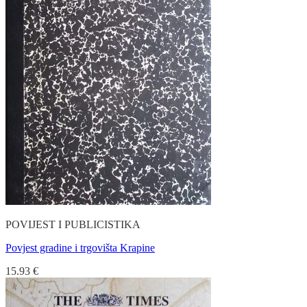
POVIJEST I PUBLICISTIKA
Povjest gradine i trgovišta Krapine
15.93
€