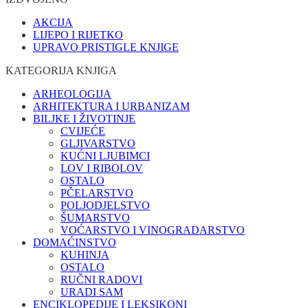
AKCIJA
LIJEPO I RIJETKO
UPRAVO PRISTIGLE KNJIGE
KATEGORIJA KNJIGA
ARHEOLOGIJA
ARHITEKTURA I URBANIZAM
BILJKE I ŽIVOTINJE
CVIJEĆE
GLJIVARSTVO
KUĆNI LJUBIMCI
LOV I RIBOLOV
OSTALO
PČELARSTVO
POLJODJELSTVO
ŠUMARSTVO
VOĆARSTVO I VINOGRADARSTVO
DOMAĆINSTVO
KUHINJA
OSTALO
RUČNI RADOVI
URADI SAM
ENCIKLOPEDIJE I LEKSIKONI