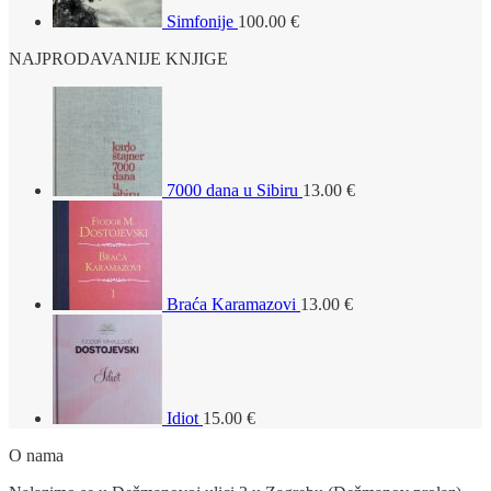
Simfonije
100.00
€
NAJPRODAVANIJE KNJIGE
7000 dana u Sibiru
13.00
€
Braća Karamazovi
13.00
€
Idiot
15.00
€
O nama