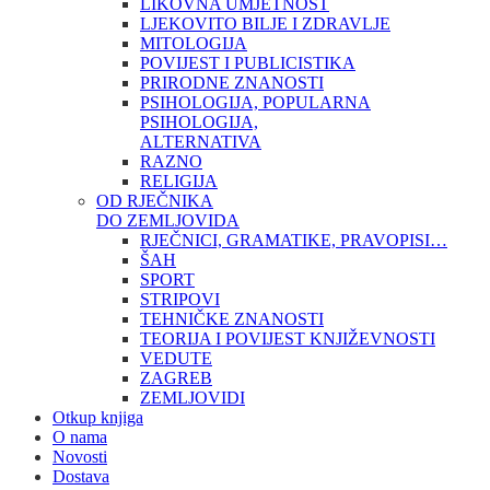
LIKOVNA UMJETNOST
LJEKOVITO BILJE I ZDRAVLJE
MITOLOGIJA
POVIJEST I PUBLICISTIKA
PRIRODNE ZNANOSTI
PSIHOLOGIJA, POPULARNA
PSIHOLOGIJA,
ALTERNATIVA
RAZNO
RELIGIJA
OD RJEČNIKA
DO ZEMLJOVIDA
RJEČNICI, GRAMATIKE, PRAVOPISI…
ŠAH
SPORT
STRIPOVI
TEHNIČKE ZNANOSTI
TEORIJA I POVIJEST KNJIŽEVNOSTI
VEDUTE
ZAGREB
ZEMLJOVIDI
Otkup knjiga
O nama
Novosti
Dostava