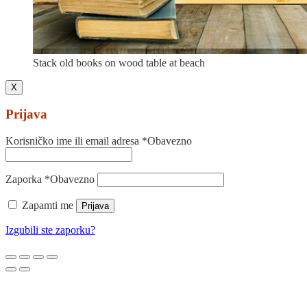
Stack old books on wood table at beach
X
Prijava
Korisničko ime ili email adresa
*
Obavezno
Zaporka
*
Obavezno
Zapamti me
Prijava
Izgubili ste zaporku?