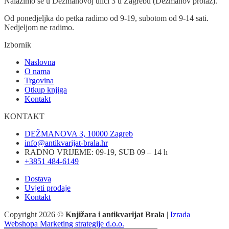
Nalazimo se u Dežmanovoj ulici 3 u Zagrebu (Dežmanov prolaz).
Od ponedjeljka do petka radimo od 9-19, subotom od 9-14 sati.
Nedjeljom ne radimo.
Izbornik
Naslovna
O nama
Trgovina
Otkup knjiga
Kontakt
KONTAKT
DEŽMANOVA 3, 10000 Zagreb
info@antikvarijat-brala.hr
RADNO VRIJEME: 09-19, SUB 09 – 14 h
+3851 484-6149
Dostava
Uvjeti prodaje
Kontakt
Copyright 2026 ©
Knjižara i antikvarijat Brala
|
Izrada
Webshopa Marketing strategije d.o.o.