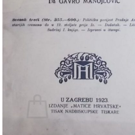
RJEČNICI, GRAMATIKE, PRAVOPISI…
ŠAH
SPORT
STRIPOVI
TEHNIČKE ZNANOSTI
TEORIJA I POVIJEST KNJIŽEVNOSTI
VEDUTE
ZAGREB
ZEMLJOVIDI
Otkup knjiga
O nama
Novosti
AKCIJA
Pretraži:
Nema proizvoda u košarici