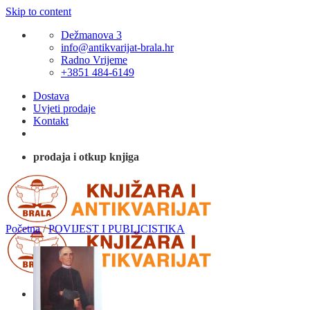
Skip to content
Dežmanova 3
info@antikvarijat-brala.hr
Radno Vrijeme
+3851 484-6149
Dostava
Uvjeti prodaje
Kontakt
prodaja i otkup knjiga
Početna
/
POVIJEST I PUBLICISTIKA