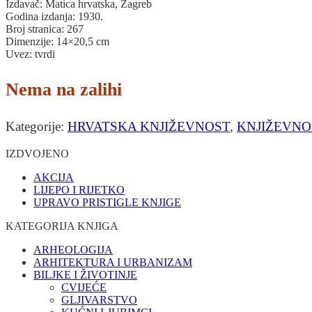
Izdavač: Matica hrvatska, Zagreb
Godina izdanja: 1930.
Broj stranica: 267
Dimenzije: 14×20,5 cm
Uvez: tvrdi
Nema na zalihi
Kategorije:
HRVATSKA KNJIŽEVNOST
,
KNJIŽEVNO
IZDVOJENO
AKCIJA
LIJEPO I RIJETKO
UPRAVO PRISTIGLE KNJIGE
KATEGORIJA KNJIGA
ARHEOLOGIJA
ARHITEKTURA I URBANIZAM
BILJKE I ŽIVOTINJE
CVIJEĆE
GLJIVARSTVO