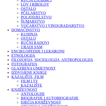
KUĆNI LJUBIMCI
LOV I RIBOLOV
OSTALO
PČELARSTVO
POLJODJELSTVO
ŠUMARSTVO
VOĆARSTVO I VINOGRADARSTVO
DOMAĆINSTVO
KUHINJA
OSTALO
RUČNI RADOVI
URADI SAM
ENCIKLOPEDIJE I LEKSIKONI
ETNOLOGIJA
FILOZOFIJA, SOCIOLOGIJA, ANTROPOLOGIJA
FOTOGRAFIJA
GLAZBENA UMJETNOST
IZDVOJENE KNJIGE
KAZALIŠTE, FILM
FILM I TV
KAZALIŠTE
KNJIŽEVNOST
ANTOLOGIJE
BIOGRAFIJE I AUTOBIOGRAFIJE
DJEČJA KNJIŽEVNOST