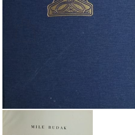
Povratak u trgovinu
Košarica
Nema proizvoda u košarici
Povratak u trgovinu