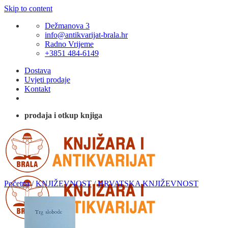
Skip to content
Dežmanova 3
info@antikvarijat-brala.hr
Radno Vrijeme
+3851 484-6149
Dostava
Uvjeti prodaje
Kontakt
prodaja i otkup knjiga
Početna
/
KNJIŽEVNOST
/
HRVATSKA KNJIŽEVNOST