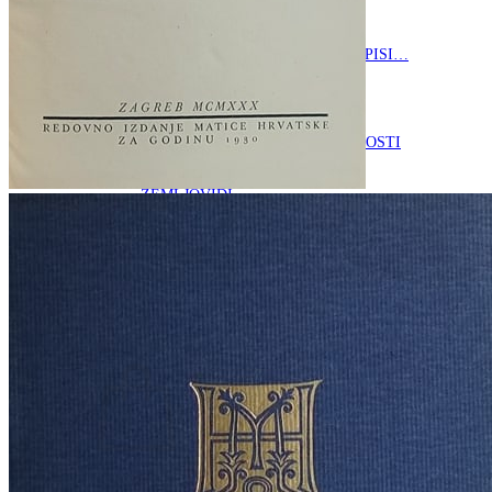
RELIGIJA
OD RJEČNIKA
DO ZEMLJOVIDA
RJEČNICI, GRAMATIKE, PRAVOPISI…
ŠAH
SPORT
STRIPOVI
TEHNIČKE ZNANOSTI
TEORIJA I POVIJEST KNJIŽEVNOSTI
VEDUTE
ZAGREB
ZEMLJOVIDI
Otkup knjiga
O nama
Novosti
AKCIJA
Pretraži:
Nema proizvoda u košarici