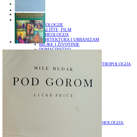
Naslovna
KNJIGE
OD ARHEOLOGIJE
DO KAZALIŠTE, FILM
ARHEOLOGIJA
ARHITEKTURA I URBANIZAM
BILJKE I ŽIVOTINJE
DOMAĆINSTVO
ENCIKLOPEDIJE I LEKSIKONI
ETNOLOGIJA
FILOZOFIJA, SOCIOLOGIJA, ANTROPOLOGIJA
FOTOGRAFIJA
GLAZBENA UMJETNOST
KAZALIŠTE, FILM
OD KNJIŽEVNOST
DO RELIGIJA
KNJIŽEVNOST
LIKOVNA UMJETNOST
LJEKOVITO BILJE I ZDRAVLJE
MITOLOGIJA
POVIJEST I PUBLICISTIKA
PRIRODNE ZNANOSTI
PSIHOLOGIJA, POPULARNA PSIHOLOGIJA,
ALTERNATIVA
RAZNO