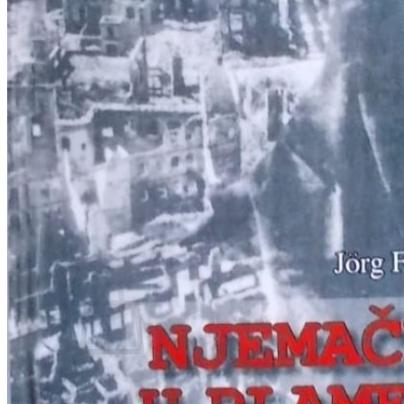
RJEČNICI, GRAMATIKE, PRAVOPISI…
ŠAH
SPORT
STRIPOVI
TEHNIČKE ZNANOSTI
TEORIJA I POVIJEST KNJIŽEVNOSTI
VEDUTE
ZAGREB
ZEMLJOVIDI
Otkup knjiga
O nama
Novosti
AKCIJA
Pretraži:
Nema proizvoda u košarici