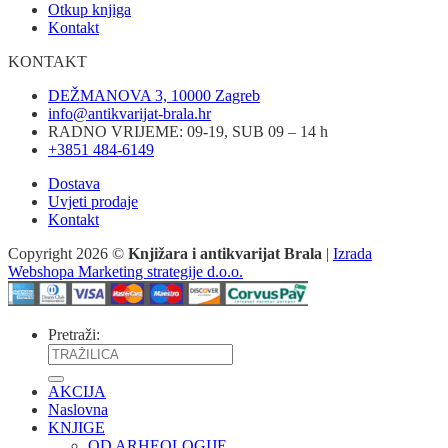
Otkup knjiga
Kontakt
KONTAKT
DEŽMANOVA 3, 10000 Zagreb
info@antikvarijat-brala.hr
RADNO VRIJEME: 09-19, SUB 09 – 14 h
+3851 484-6149
Dostava
Uvjeti prodaje
Kontakt
Copyright 2026 ©
Knjižara i antikvarijat Brala
|
Izrada
Webshopa Marketing strategije d.o.o.
Pretraži:
AKCIJA
Naslovna
KNJIGE
OD ARHEOLOGIJE