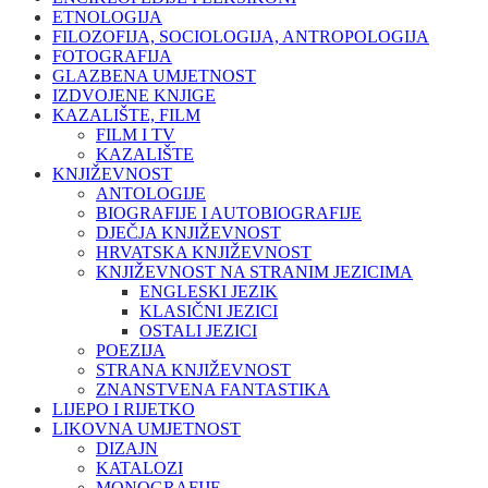
ETNOLOGIJA
FILOZOFIJA, SOCIOLOGIJA, ANTROPOLOGIJA
FOTOGRAFIJA
GLAZBENA UMJETNOST
IZDVOJENE KNJIGE
KAZALIŠTE, FILM
FILM I TV
KAZALIŠTE
KNJIŽEVNOST
ANTOLOGIJE
BIOGRAFIJE I AUTOBIOGRAFIJE
DJEČJA KNJIŽEVNOST
HRVATSKA KNJIŽEVNOST
KNJIŽEVNOST NA STRANIM JEZICIMA
ENGLESKI JEZIK
KLASIČNI JEZICI
OSTALI JEZICI
POEZIJA
STRANA KNJIŽEVNOST
ZNANSTVENA FANTASTIKA
LIJEPO I RIJETKO
LIKOVNA UMJETNOST
DIZAJN
KATALOZI
MONOGRAFIJE