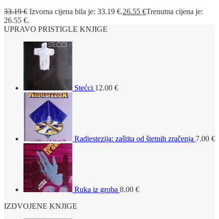
33.19
€
Izvorna cijena bila je: 33.19 €.
26.55
€
Trenutna cijena je:
26.55 €.
UPRAVO PRISTIGLE KNJIGE
Stećci
12.00
€
Radiestezija: zaštita od štetnih zračenja
7.00
€
Ruka iz groba
8.00
€
IZDVOJENE KNJIGE