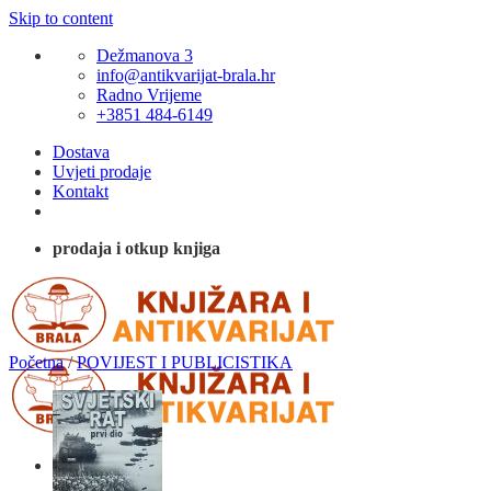
Skip to content
Dežmanova 3
info@antikvarijat-brala.hr
Radno Vrijeme
+3851 484-6149
Dostava
Uvjeti prodaje
Kontakt
prodaja i otkup knjiga
Početna
/
POVIJEST I PUBLICISTIKA