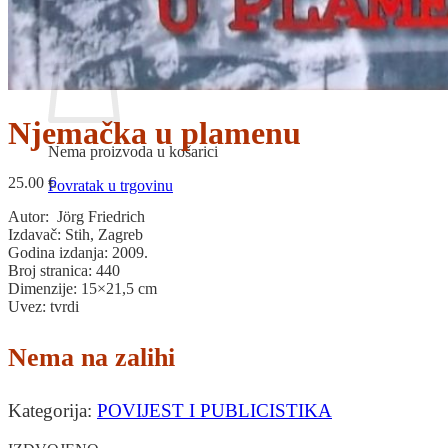
Povratak u trgovinu
Košarica
Njemačka u plamenu
Nema proizvoda u košarici
25.00
€
Povratak u trgovinu
Autor: Jörg Friedrich
Izdavač: Stih, Zagreb
Godina izdanja: 2009.
Broj stranica: 440
Dimenzije: 15×21,5 cm
Uvez: tvrdi
Nema na zalihi
Kategorija:
POVIJEST I PUBLICISTIKA