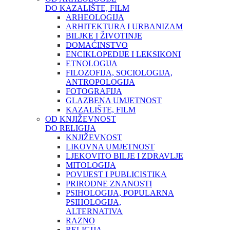
DO KAZALIŠTE, FILM
ARHEOLOGIJA
ARHITEKTURA I URBANIZAM
BILJKE I ŽIVOTINJE
DOMAĆINSTVO
ENCIKLOPEDIJE I LEKSIKONI
ETNOLOGIJA
FILOZOFIJA, SOCIOLOGIJA,
ANTROPOLOGIJA
FOTOGRAFIJA
GLAZBENA UMJETNOST
KAZALIŠTE, FILM
OD KNJIŽEVNOST
DO RELIGIJA
KNJIŽEVNOST
LIKOVNA UMJETNOST
LJEKOVITO BILJE I ZDRAVLJE
MITOLOGIJA
POVIJEST I PUBLICISTIKA
PRIRODNE ZNANOSTI
PSIHOLOGIJA, POPULARNA
PSIHOLOGIJA,
ALTERNATIVA
RAZNO
RELIGIJA