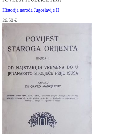
Historija naroda Jugoslavije II
26.50
€