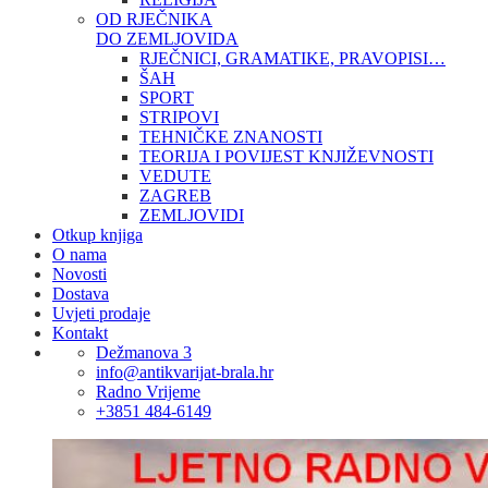
OD RJEČNIKA
DO ZEMLJOVIDA
RJEČNICI, GRAMATIKE, PRAVOPISI…
ŠAH
SPORT
STRIPOVI
TEHNIČKE ZNANOSTI
TEORIJA I POVIJEST KNJIŽEVNOSTI
VEDUTE
ZAGREB
ZEMLJOVIDI
Otkup knjiga
O nama
Novosti
Dostava
Uvjeti prodaje
Kontakt
Dežmanova 3
info@antikvarijat-brala.hr
Radno Vrijeme
+3851 484-6149