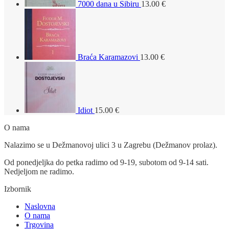
7000 dana u Sibiru
13.00
€
Braća Karamazovi
13.00
€
Idiot
15.00
€
O nama
Nalazimo se u Dežmanovoj ulici 3 u Zagrebu (Dežmanov prolaz).
Od ponedjeljka do petka radimo od 9-19, subotom od 9-14 sati.
Nedjeljom ne radimo.
Izbornik
Naslovna
O nama
Trgovina