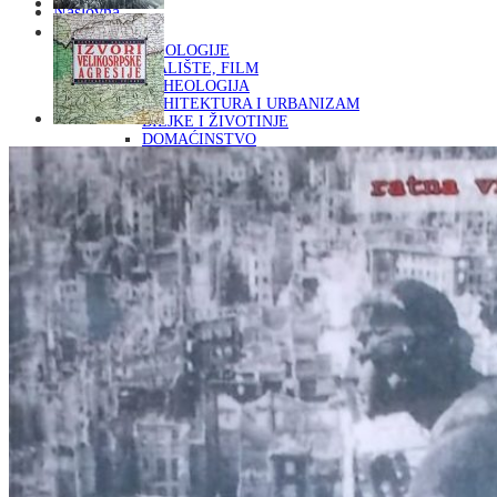
Naslovna
KNJIGE
OD ARHEOLOGIJE
DO KAZALIŠTE, FILM
ARHEOLOGIJA
ARHITEKTURA I URBANIZAM
BILJKE I ŽIVOTINJE
DOMAĆINSTVO
ENCIKLOPEDIJE I LEKSIKONI
ETNOLOGIJA
FILOZOFIJA, SOCIOLOGIJA, ANTROPOLOGIJA
FOTOGRAFIJA
GLAZBENA UMJETNOST
KAZALIŠTE, FILM
OD KNJIŽEVNOST
DO RELIGIJA
KNJIŽEVNOST
LIKOVNA UMJETNOST
LJEKOVITO BILJE I ZDRAVLJE
MITOLOGIJA
POVIJEST I PUBLICISTIKA
PRIRODNE ZNANOSTI
PSIHOLOGIJA, POPULARNA PSIHOLOGIJA,
ALTERNATIVA
RAZNO
RELIGIJA
OD RJEČNIKA
DO ZEMLJOVIDA