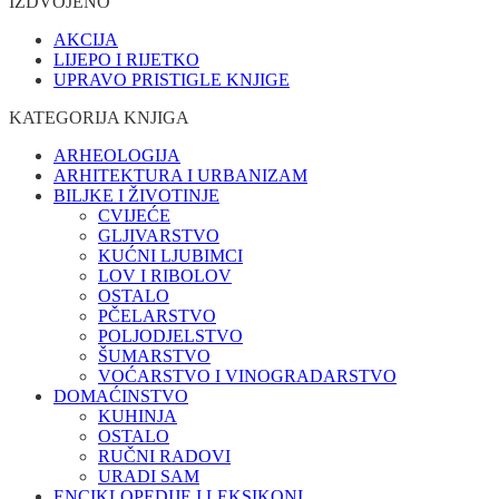
IZDVOJENO
AKCIJA
LIJEPO I RIJETKO
UPRAVO PRISTIGLE KNJIGE
KATEGORIJA KNJIGA
ARHEOLOGIJA
ARHITEKTURA I URBANIZAM
BILJKE I ŽIVOTINJE
CVIJEĆE
GLJIVARSTVO
KUĆNI LJUBIMCI
LOV I RIBOLOV
OSTALO
PČELARSTVO
POLJODJELSTVO
ŠUMARSTVO
VOĆARSTVO I VINOGRADARSTVO
DOMAĆINSTVO
KUHINJA
OSTALO
RUČNI RADOVI
URADI SAM
ENCIKLOPEDIJE I LEKSIKONI