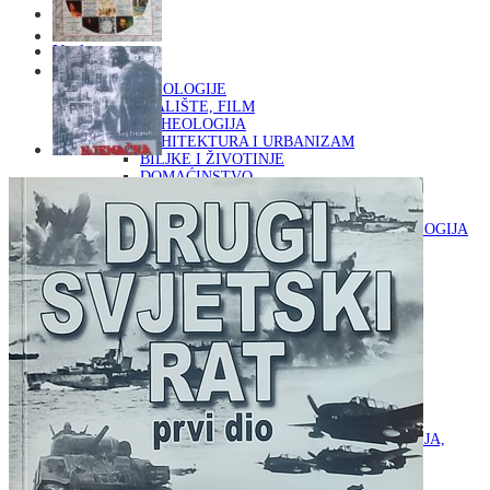
Naslovna
KNJIGE
OD ARHEOLOGIJE
DO KAZALIŠTE, FILM
ARHEOLOGIJA
ARHITEKTURA I URBANIZAM
BILJKE I ŽIVOTINJE
DOMAĆINSTVO
ENCIKLOPEDIJE I LEKSIKONI
ETNOLOGIJA
FILOZOFIJA, SOCIOLOGIJA, ANTROPOLOGIJA
FOTOGRAFIJA
GLAZBENA UMJETNOST
KAZALIŠTE, FILM
OD KNJIŽEVNOST
DO RELIGIJA
KNJIŽEVNOST
LIKOVNA UMJETNOST
LJEKOVITO BILJE I ZDRAVLJE
MITOLOGIJA
POVIJEST I PUBLICISTIKA
PRIRODNE ZNANOSTI
PSIHOLOGIJA, POPULARNA PSIHOLOGIJA,
ALTERNATIVA
RAZNO