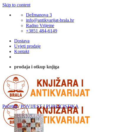
Skip to content
Dežmanova 3
info@antikvarijat-brala.hr
Radno Vrijeme
+3851 484-6149
Dostava
Uvjeti prodaje
Kontakt
prodaja i otkup knjiga
Početna
/
POVIJEST I PUBLICISTIKA