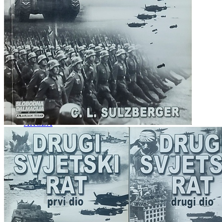
RELIGIJA
OD RJEČNIKA
DO ZEMLJOVIDA
RJEČNICI, GRAMATIKE, PRAVOPISI…
ŠAH
SPORT
STRIPOVI
TEHNIČKE ZNANOSTI
TEORIJA I POVIJEST KNJIŽEVNOSTI
VEDUTE
ZAGREB
ZEMLJOVIDI
Otkup knjiga
O nama
Novosti
AKCIJA
Pretraži:
Nema proizvoda u košarici