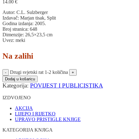
14.00
€
Autor: C.L. Sulzberger
Izdavač: Marjan tisak, Split
Godina izdanja: 2005.
Broj stranica: 648
Dimenzije: 26,5×23,5 cm
Uvez: meki
Na zalihi
Drugi svjetski rat 1-2 količina
Dodaj u košaricu
Kategorija:
POVIJEST I PUBLICISTIKA
IZDVOJENO
AKCIJA
LIJEPO I RIJETKO
UPRAVO PRISTIGLE KNJIGE
KATEGORIJA KNJIGA