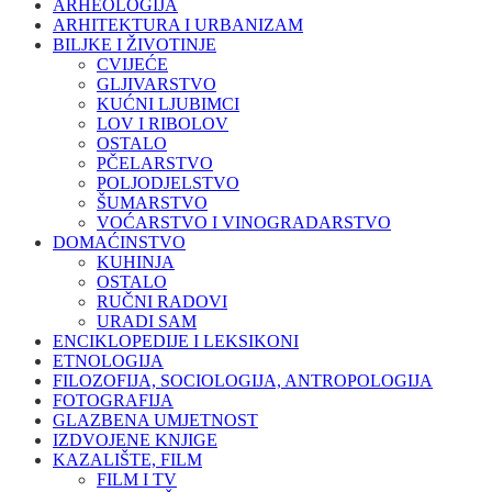
ARHEOLOGIJA
ARHITEKTURA I URBANIZAM
BILJKE I ŽIVOTINJE
CVIJEĆE
GLJIVARSTVO
KUĆNI LJUBIMCI
LOV I RIBOLOV
OSTALO
PČELARSTVO
POLJODJELSTVO
ŠUMARSTVO
VOĆARSTVO I VINOGRADARSTVO
DOMAĆINSTVO
KUHINJA
OSTALO
RUČNI RADOVI
URADI SAM
ENCIKLOPEDIJE I LEKSIKONI
ETNOLOGIJA
FILOZOFIJA, SOCIOLOGIJA, ANTROPOLOGIJA
FOTOGRAFIJA
GLAZBENA UMJETNOST
IZDVOJENE KNJIGE
KAZALIŠTE, FILM
FILM I TV