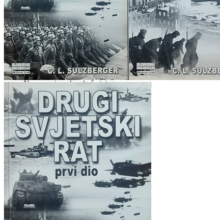
Povratak u trgovinu
Košarica
Nema proizvoda u košarici
Povratak u trgovinu