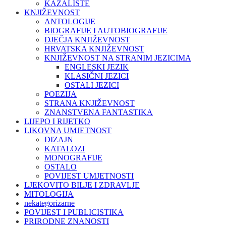
KAZALIŠTE
KNJIŽEVNOST
ANTOLOGIJE
BIOGRAFIJE I AUTOBIOGRAFIJE
DJEČJA KNJIŽEVNOST
HRVATSKA KNJIŽEVNOST
KNJIŽEVNOST NA STRANIM JEZICIMA
ENGLESKI JEZIK
KLASIČNI JEZICI
OSTALI JEZICI
POEZIJA
STRANA KNJIŽEVNOST
ZNANSTVENA FANTASTIKA
LIJEPO I RIJETKO
LIKOVNA UMJETNOST
DIZAJN
KATALOZI
MONOGRAFIJE
OSTALO
POVIJEST UMJETNOSTI
LJEKOVITO BILJE I ZDRAVLJE
MITOLOGIJA
nekategorizarne
POVIJEST I PUBLICISTIKA
PRIRODNE ZNANOSTI