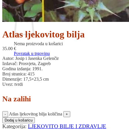
Povratak u trgovinu
Košarica
Atlas ljekovitog bilja
Nema proizvoda u košarici
35.00
€
Povratak u trgovinu
Autor: Josip i Jasenka Gelenčir
Izdavač: Prosvjeta, Zagreb
Godina izdanja: 1991.
Broj stranica: 415
Dimenzije: 17,5×23,5 cm
Uvez: tvrdi
Na zalihi
Atlas ljekovitog bilja količina
Dodaj u košaricu
Kategorija:
LJEKOVITO BILJE I ZDRAVLJE