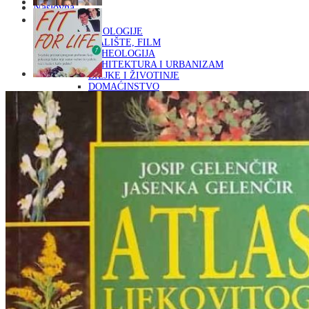
Naslovna
KNJIGE
OD ARHEOLOGIJE
DO KAZALIŠTE, FILM
ARHEOLOGIJA
ARHITEKTURA I URBANIZAM
BILJKE I ŽIVOTINJE
DOMAĆINSTVO
ENCIKLOPEDIJE I LEKSIKONI
ETNOLOGIJA
FILOZOFIJA, SOCIOLOGIJA, ANTROPOLOGIJA
FOTOGRAFIJA
GLAZBENA UMJETNOST
KAZALIŠTE, FILM
OD KNJIŽEVNOST
DO RELIGIJA
KNJIŽEVNOST
LIKOVNA UMJETNOST
LJEKOVITO BILJE I ZDRAVLJE
MITOLOGIJA
POVIJEST I PUBLICISTIKA
PRIRODNE ZNANOSTI
PSIHOLOGIJA, POPULARNA PSIHOLOGIJA,
ALTERNATIVA
RAZNO
RELIGIJA
OD RJEČNIKA
DO ZEMLJOVIDA