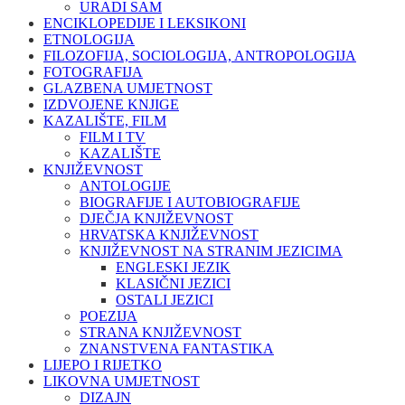
URADI SAM
ENCIKLOPEDIJE I LEKSIKONI
ETNOLOGIJA
FILOZOFIJA, SOCIOLOGIJA, ANTROPOLOGIJA
FOTOGRAFIJA
GLAZBENA UMJETNOST
IZDVOJENE KNJIGE
KAZALIŠTE, FILM
FILM I TV
KAZALIŠTE
KNJIŽEVNOST
ANTOLOGIJE
BIOGRAFIJE I AUTOBIOGRAFIJE
DJEČJA KNJIŽEVNOST
HRVATSKA KNJIŽEVNOST
KNJIŽEVNOST NA STRANIM JEZICIMA
ENGLESKI JEZIK
KLASIČNI JEZICI
OSTALI JEZICI
POEZIJA
STRANA KNJIŽEVNOST
ZNANSTVENA FANTASTIKA
LIJEPO I RIJETKO
LIKOVNA UMJETNOST
DIZAJN