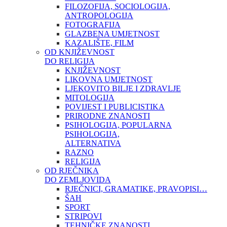
FILOZOFIJA, SOCIOLOGIJA,
ANTROPOLOGIJA
FOTOGRAFIJA
GLAZBENA UMJETNOST
KAZALIŠTE, FILM
OD KNJIŽEVNOST
DO RELIGIJA
KNJIŽEVNOST
LIKOVNA UMJETNOST
LJEKOVITO BILJE I ZDRAVLJE
MITOLOGIJA
POVIJEST I PUBLICISTIKA
PRIRODNE ZNANOSTI
PSIHOLOGIJA, POPULARNA
PSIHOLOGIJA,
ALTERNATIVA
RAZNO
RELIGIJA
OD RJEČNIKA
DO ZEMLJOVIDA
RJEČNICI, GRAMATIKE, PRAVOPISI…
ŠAH
SPORT
STRIPOVI
TEHNIČKE ZNANOSTI