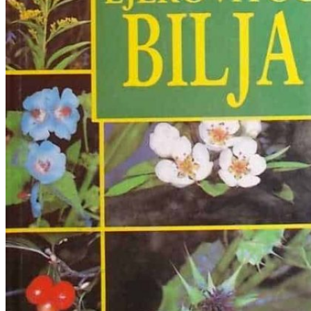
RJEČNICI, GRAMATIKE, PRAVOPISI…
ŠAH
SPORT
STRIPOVI
TEHNIČKE ZNANOSTI
TEORIJA I POVIJEST KNJIŽEVNOSTI
VEDUTE
ZAGREB
ZEMLJOVIDI
Otkup knjiga
O nama
Novosti
AKCIJA
Pretraži:
Nema proizvoda u košarici