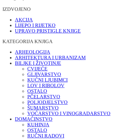
IZDVOJENO
AKCIJA
LIJEPO I RIJETKO
UPRAVO PRISTIGLE KNJIGE
KATEGORIJA KNJIGA
ARHEOLOGIJA
ARHITEKTURA I URBANIZAM
BILJKE I ŽIVOTINJE
CVIJEĆE
GLJIVARSTVO
KUĆNI LJUBIMCI
LOV I RIBOLOV
OSTALO
PČELARSTVO
POLJODJELSTVO
ŠUMARSTVO
VOĆARSTVO I VINOGRADARSTVO
DOMAĆINSTVO
KUHINJA
OSTALO
RUČNI RADOVI