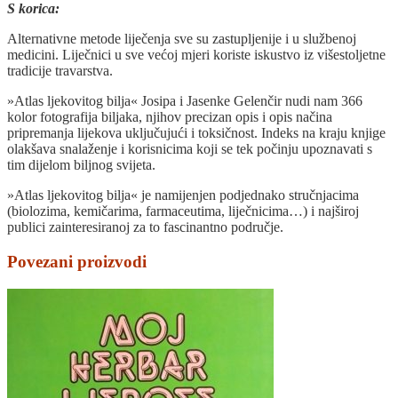
S korica:
Alternativne metode liječenja sve su zastupljenije i u službenoj
medicini. Liječnici u sve većoj mjeri koriste iskustvo iz višestoljetne
tradicije travarstva.
»Atlas ljekovitog bilja« Josipa i Jasenke Gelenčir nudi nam 366
kolor fotografija biljaka, njihov precizan opis i opis načina
pripremanja lijekova uključujući i toksičnost. Indeks na kraju knjige
olakšava snalaženje i korisnicima koji se tek počinju upoznavati s
tim dijelom biljnog svijeta.
»Atlas ljekovitog bilja« je namijenjen podjednako stručnjacima
(biolozima, kemičarima, farmaceutima, liječnicima…) i najširoj
publici zainteresiranoj za to fascinantno područje.
Povezani proizvodi