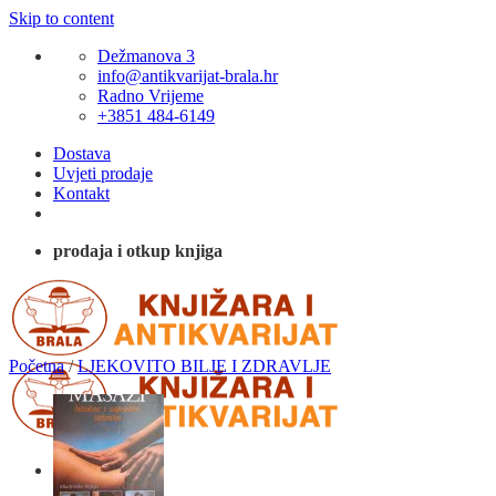
Skip to content
Dežmanova 3
info@antikvarijat-brala.hr
Radno Vrijeme
+3851 484-6149
Dostava
Uvjeti prodaje
Kontakt
prodaja i otkup knjiga
Početna
/
LJEKOVITO BILJE I ZDRAVLJE