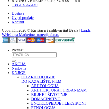
RADNO VRIJEME: 09-19, SUB 09 – 14 h
+3851 484-6149
Dostava
Uvjeti prodaje
Kontakt
Copyright 2026 ©
Knjižara i antikvarijat Brala
|
Izrada
Webshopa Marketing strategije d.o.o.
Pretraži:
AKCIJA
Naslovna
KNJIGE
OD ARHEOLOGIJE
DO KAZALIŠTE, FILM
ARHEOLOGIJA
ARHITEKTURA I URBANIZAM
BILJKE I ŽIVOTINJE
DOMAĆINSTVO
ENCIKLOPEDIJE I LEKSIKONI
ETNOLOGIJA