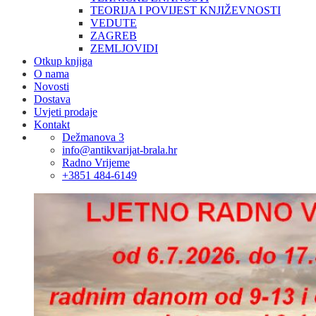
TEORIJA I POVIJEST KNJIŽEVNOSTI
VEDUTE
ZAGREB
ZEMLJOVIDI
Otkup knjiga
O nama
Novosti
Dostava
Uvjeti prodaje
Kontakt
Dežmanova 3
info@antikvarijat-brala.hr
Radno Vrijeme
+3851 484-6149