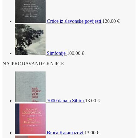
Crtice iz slavonske povijesti
120.00
€
Simfonije
100.00
€
NAJPRODAVANIJE KNJIGE
7000 dana u Sibiru
13.00
€
Braća Karamazovi
13.00
€