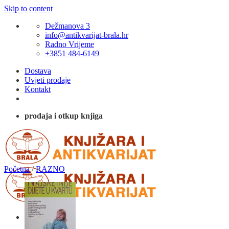
Skip to content
Dežmanova 3
info@antikvarijat-brala.hr
Radno Vrijeme
+3851 484-6149
Dostava
Uvjeti prodaje
Kontakt
prodaja i otkup knjiga
Početna
/
RAZNO