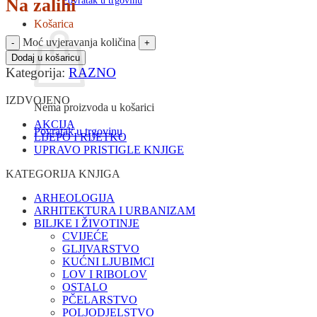
Povratak u trgovinu
Na zalihi
Košarica
Moć uvjeravanja količina
Dodaj u košaricu
Kategorija:
RAZNO
IZDVOJENO
Nema proizvoda u košarici
AKCIJA
Povratak u trgovinu
LIJEPO I RIJETKO
UPRAVO PRISTIGLE KNJIGE
KATEGORIJA KNJIGA
ARHEOLOGIJA
ARHITEKTURA I URBANIZAM
BILJKE I ŽIVOTINJE
CVIJEĆE
GLJIVARSTVO
KUĆNI LJUBIMCI
LOV I RIBOLOV
OSTALO
PČELARSTVO
POLJODJELSTVO