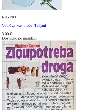
RAZNO
Vodič za ksenofobe: Talijani
3.00
€
Dostupno po narudžbi