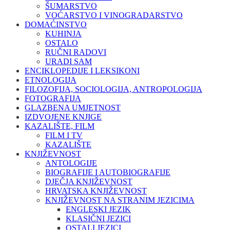
ŠUMARSTVO
VOĆARSTVO I VINOGRADARSTVO
DOMAĆINSTVO
KUHINJA
OSTALO
RUČNI RADOVI
URADI SAM
ENCIKLOPEDIJE I LEKSIKONI
ETNOLOGIJA
FILOZOFIJA, SOCIOLOGIJA, ANTROPOLOGIJA
FOTOGRAFIJA
GLAZBENA UMJETNOST
IZDVOJENE KNJIGE
KAZALIŠTE, FILM
FILM I TV
KAZALIŠTE
KNJIŽEVNOST
ANTOLOGIJE
BIOGRAFIJE I AUTOBIOGRAFIJE
DJEČJA KNJIŽEVNOST
HRVATSKA KNJIŽEVNOST
KNJIŽEVNOST NA STRANIM JEZICIMA
ENGLESKI JEZIK
KLASIČNI JEZICI
OSTALI JEZICI