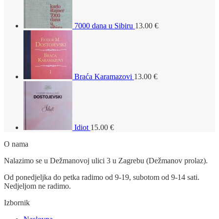
7000 dana u Sibiru
13.00
€
Braća Karamazovi
13.00
€
Idiot
15.00
€
O nama
Nalazimo se u Dežmanovoj ulici 3 u Zagrebu (Dežmanov prolaz).
Od ponedjeljka do petka radimo od 9-19, subotom od 9-14 sati.
Nedjeljom ne radimo.
Izbornik