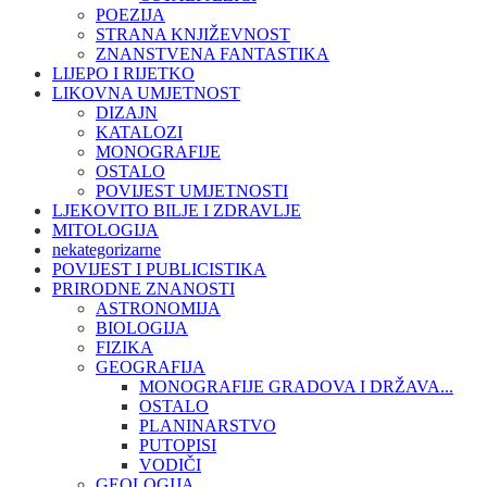
POEZIJA
STRANA KNJIŽEVNOST
ZNANSTVENA FANTASTIKA
LIJEPO I RIJETKO
LIKOVNA UMJETNOST
DIZAJN
KATALOZI
MONOGRAFIJE
OSTALO
POVIJEST UMJETNOSTI
LJEKOVITO BILJE I ZDRAVLJE
MITOLOGIJA
nekategorizarne
POVIJEST I PUBLICISTIKA
PRIRODNE ZNANOSTI
ASTRONOMIJA
BIOLOGIJA
FIZIKA
GEOGRAFIJA
MONOGRAFIJE GRADOVA I DRŽAVA...
OSTALO
PLANINARSTVO
PUTOPISI
VODIČI
GEOLOGIJA