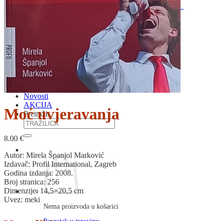
RJEČNICI, GRAMATIKE, PRAVOPISI…
ŠAH
SPORT
STRIPOVI
TEHNIČKE ZNANOSTI
TEORIJA I POVIJEST KNJIŽEVNOSTI
VEDUTE
ZAGREB
ZEMLJOVIDI
Otkup knjiga
O nama
Novosti
AKCIJA
Moć uvjeravanja
Pretraži:
8.00
€
Autor: Mirela Španjol Marković
Izdavač: Profil International, Zagreb
Godina izdanja: 2008.
Broj stranica: 256
Dimenzije: 14,5×20,5 cm
Uvez: meki
Nema proizvoda u košarici