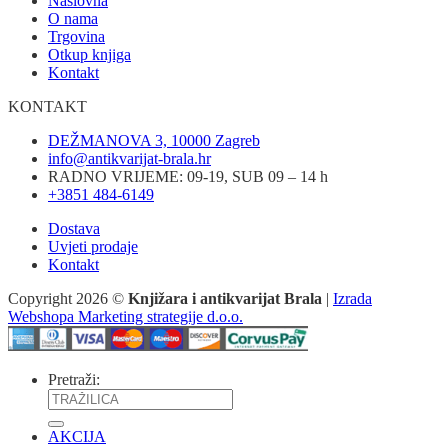
Naslovna
O nama
Trgovina
Otkup knjiga
Kontakt
KONTAKT
DEŽMANOVA 3, 10000 Zagreb
info@antikvarijat-brala.hr
RADNO VRIJEME: 09-19, SUB 09 – 14 h
+3851 484-6149
Dostava
Uvjeti prodaje
Kontakt
Copyright 2026 ©
Knjižara i antikvarijat Brala
|
Izrada
Webshopa Marketing strategije d.o.o.
Pretraži:
AKCIJA