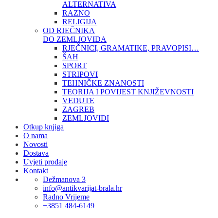
ALTERNATIVA
RAZNO
RELIGIJA
OD RJEČNIKA
DO ZEMLJOVIDA
RJEČNICI, GRAMATIKE, PRAVOPISI…
ŠAH
SPORT
STRIPOVI
TEHNIČKE ZNANOSTI
TEORIJA I POVIJEST KNJIŽEVNOSTI
VEDUTE
ZAGREB
ZEMLJOVIDI
Otkup knjiga
O nama
Novosti
Dostava
Uvjeti prodaje
Kontakt
Dežmanova 3
info@antikvarijat-brala.hr
Radno Vrijeme
+3851 484-6149