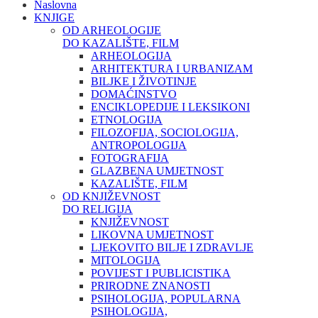
Naslovna
KNJIGE
OD ARHEOLOGIJE
DO KAZALIŠTE, FILM
ARHEOLOGIJA
ARHITEKTURA I URBANIZAM
BILJKE I ŽIVOTINJE
DOMAĆINSTVO
ENCIKLOPEDIJE I LEKSIKONI
ETNOLOGIJA
FILOZOFIJA, SOCIOLOGIJA,
ANTROPOLOGIJA
FOTOGRAFIJA
GLAZBENA UMJETNOST
KAZALIŠTE, FILM
OD KNJIŽEVNOST
DO RELIGIJA
KNJIŽEVNOST
LIKOVNA UMJETNOST
LJEKOVITO BILJE I ZDRAVLJE
MITOLOGIJA
POVIJEST I PUBLICISTIKA
PRIRODNE ZNANOSTI
PSIHOLOGIJA, POPULARNA
PSIHOLOGIJA,