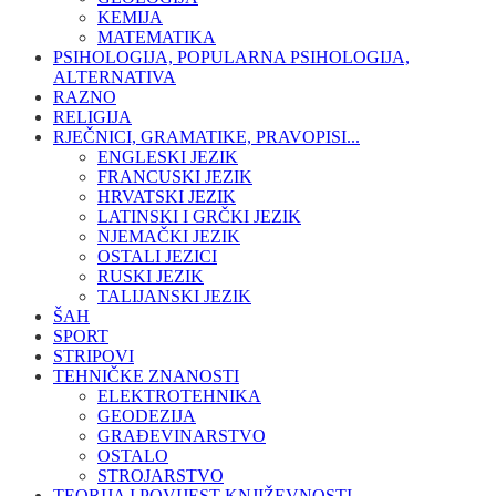
KEMIJA
MATEMATIKA
PSIHOLOGIJA, POPULARNA PSIHOLOGIJA,
ALTERNATIVA
RAZNO
RELIGIJA
RJEČNICI, GRAMATIKE, PRAVOPISI...
ENGLESKI JEZIK
FRANCUSKI JEZIK
HRVATSKI JEZIK
LATINSKI I GRČKI JEZIK
NJEMAČKI JEZIK
OSTALI JEZICI
RUSKI JEZIK
TALIJANSKI JEZIK
ŠAH
SPORT
STRIPOVI
TEHNIČKE ZNANOSTI
ELEKTROTEHNIKA
GEODEZIJA
GRAĐEVINARSTVO
OSTALO
STROJARSTVO
TEORIJA I POVIJEST KNJIŽEVNOSTI