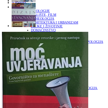
Naslovna
KNJIGE
OD ARHEOLOGIJE
DO KAZALIŠTE, FILM
ARHEOLOGIJA
ARHITEKTURA I URBANIZAM
BILJKE I ŽIVOTINJE
DOMAĆINSTVO
ENCIKLOPEDIJE I LEKSIKONI
ETNOLOGIJA
FILOZOFIJA, SOCIOLOGIJA, ANTROPOLOGIJA
FOTOGRAFIJA
GLAZBENA UMJETNOST
KAZALIŠTE, FILM
OD KNJIŽEVNOST
DO RELIGIJA
KNJIŽEVNOST
LIKOVNA UMJETNOST
LJEKOVITO BILJE I ZDRAVLJE
MITOLOGIJA
POVIJEST I PUBLICISTIKA
PRIRODNE ZNANOSTI
PSIHOLOGIJA, POPULARNA PSIHOLOGIJA,
ALTERNATIVA
RAZNO
RELIGIJA
OD RJEČNIKA
DO ZEMLJOVIDA