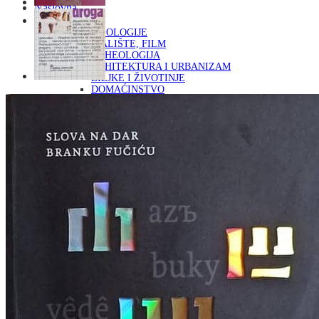
Naslovna
KNJIGE
OD ARHEOLOGIJE
DO KAZALIŠTE, FILM
ARHEOLOGIJA
ARHITEKTURA I URBANIZAM
BILJKE I ŽIVOTINJE
DOMAĆINSTVO
ENCIKLOPEDIJE I LEKSIKONI
ETNOLOGIJA
FILOZOFIJA, SOCIOLOGIJA, ANTROPOLOGIJA
FOTOGRAFIJA
GLAZBENA UMJETNOST
KAZALIŠTE, FILM
OD KNJIŽEVNOST
DO RELIGIJA
KNJIŽEVNOST
LIKOVNA UMJETNOST
LJEKOVITO BILJE I ZDRAVLJE
MITOLOGIJA
POVIJEST I PUBLICISTIKA
PRIRODNE ZNANOSTI
PSIHOLOGIJA, POPULARNA PSIHOLOGIJA,
ALTERNATIVA
RAZNO
RELIGIJA
OD RJEČNIKA
DO ZEMLJOVIDA