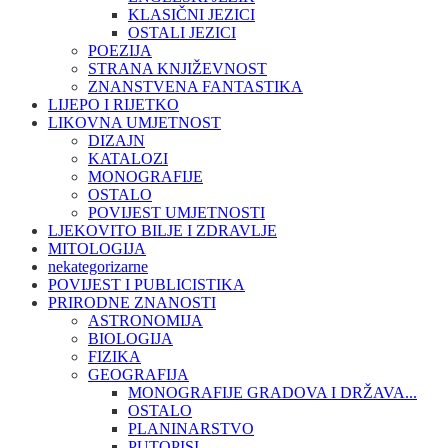
KLASIČNI JEZICI
OSTALI JEZICI
POEZIJA
STRANA KNJIŽEVNOST
ZNANSTVENA FANTASTIKA
LIJEPO I RIJETKO
LIKOVNA UMJETNOST
DIZAJN
KATALOZI
MONOGRAFIJE
OSTALO
POVIJEST UMJETNOSTI
LJEKOVITO BILJE I ZDRAVLJE
MITOLOGIJA
nekategorizarne
POVIJEST I PUBLICISTIKA
PRIRODNE ZNANOSTI
ASTRONOMIJA
BIOLOGIJA
FIZIKA
GEOGRAFIJA
MONOGRAFIJE GRADOVA I DRŽAVA...
OSTALO
PLANINARSTVO
PUTOPISI