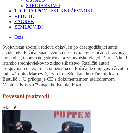
OSTALO
STROJARSTVO
TEORIJA I POVIJEST KNJIŽEVNOSTI
VEDUTE
ZAGREB
ZEMLJOVIDI
Opis
Svojevrstan zbornik radova objavljen po desetgodišnjici smrti
akademika Fučića, znanstvenika i esejista, povjesničara, likovnog
umjetnika, te poznatog stručnjaka za hrvatsku glagoljašku baštinu i
istarsko srednjovjekovno zidno slikarstvo. Različiti autori
progovaraju o svojim uspomenama
na
Fučića, te o njegovu životu i
radu – Tonko Maroević, Irvin Lukežić, Branimir Donat, Josip
Bratulić… U prilogu je CD s dokumentarnom radiodramom
Mladena Kušeca “Gospodin Branko Fučić”.
Povezani proizvodi
Akcija!