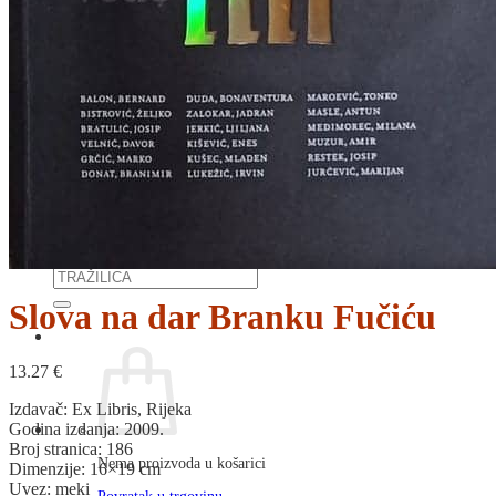
RJEČNICI, GRAMATIKE, PRAVOPISI…
ŠAH
SPORT
STRIPOVI
TEHNIČKE ZNANOSTI
TEORIJA I POVIJEST KNJIŽEVNOSTI
VEDUTE
ZAGREB
ZEMLJOVIDI
Otkup knjiga
O nama
Novosti
AKCIJA
Pretraži:
Slova na dar Branku Fučiću
13.27
€
Izdavač: Ex Libris, Rijeka
Godina izdanja: 2009.
Broj stranica: 186
Nema proizvoda u košarici
Dimenzije: 16×19 cm
Uvez: meki