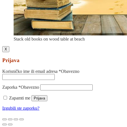
Stack old books on wood table at beach
X
Prijava
Korisničko ime ili email adresa
*
Obavezno
Zaporka
*
Obavezno
Zapamti me
Prijava
Izgubili ste zaporku?