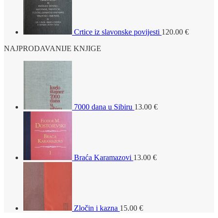
Crtice iz slavonske povijesti
120.00
€
NAJPRODAVANIJE KNJIGE
7000 dana u Sibiru
13.00
€
Braća Karamazovi
13.00
€
Zločin i kazna
15.00
€