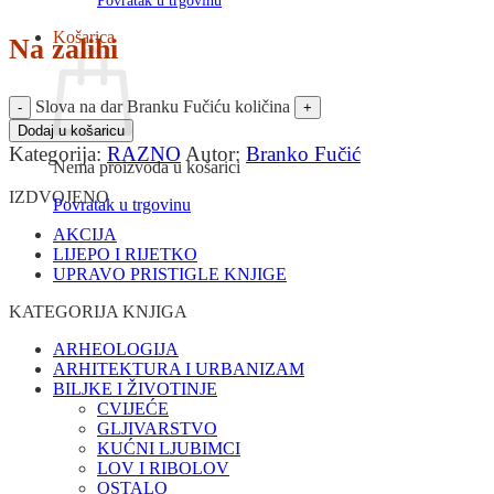
Povratak u trgovinu
Košarica
Na zalihi
Slova na dar Branku Fučiću količina
Dodaj u košaricu
Kategorija:
RAZNO
Autor:
Branko Fučić
Nema proizvoda u košarici
IZDVOJENO
Povratak u trgovinu
AKCIJA
LIJEPO I RIJETKO
UPRAVO PRISTIGLE KNJIGE
KATEGORIJA KNJIGA
ARHEOLOGIJA
ARHITEKTURA I URBANIZAM
BILJKE I ŽIVOTINJE
CVIJEĆE
GLJIVARSTVO
KUĆNI LJUBIMCI
LOV I RIBOLOV
OSTALO