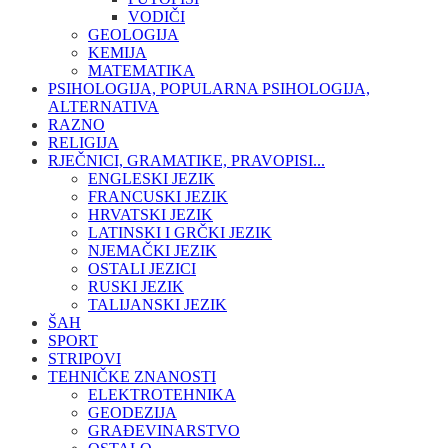
VODIČI
GEOLOGIJA
KEMIJA
MATEMATIKA
PSIHOLOGIJA, POPULARNA PSIHOLOGIJA,
ALTERNATIVA
RAZNO
RELIGIJA
RJEČNICI, GRAMATIKE, PRAVOPISI...
ENGLESKI JEZIK
FRANCUSKI JEZIK
HRVATSKI JEZIK
LATINSKI I GRČKI JEZIK
NJEMAČKI JEZIK
OSTALI JEZICI
RUSKI JEZIK
TALIJANSKI JEZIK
ŠAH
SPORT
STRIPOVI
TEHNIČKE ZNANOSTI
ELEKTROTEHNIKA
GEODEZIJA
GRAĐEVINARSTVO