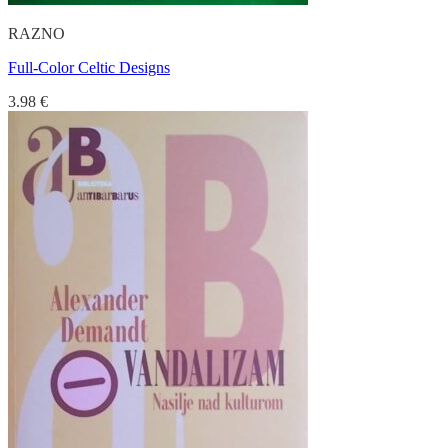
RAZNO
Full-Color Celtic Designs
3.98
€