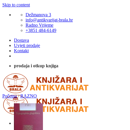
Skip to content
Dežmanova 3
info@antikvarijat-brala.hr
Radno Vrijeme
+3851 484-6149
Dostava
Uvjeti prodaje
Kontakt
prodaja i otkup knjiga
Početna
/
RAZNO