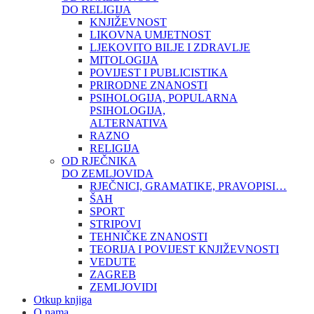
DO RELIGIJA
KNJIŽEVNOST
LIKOVNA UMJETNOST
LJEKOVITO BILJE I ZDRAVLJE
MITOLOGIJA
POVIJEST I PUBLICISTIKA
PRIRODNE ZNANOSTI
PSIHOLOGIJA, POPULARNA
PSIHOLOGIJA,
ALTERNATIVA
RAZNO
RELIGIJA
OD RJEČNIKA
DO ZEMLJOVIDA
RJEČNICI, GRAMATIKE, PRAVOPISI…
ŠAH
SPORT
STRIPOVI
TEHNIČKE ZNANOSTI
TEORIJA I POVIJEST KNJIŽEVNOSTI
VEDUTE
ZAGREB
ZEMLJOVIDI
Otkup knjiga
O nama