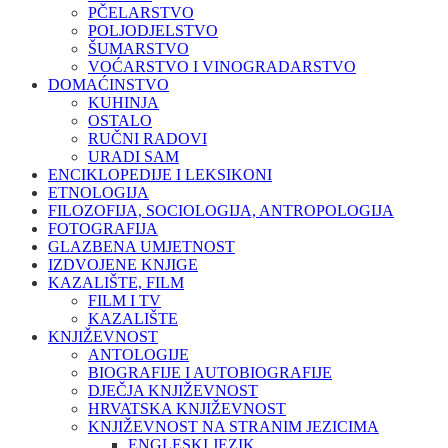
PČELARSTVO
POLJODJELSTVO
ŠUMARSTVO
VOĆARSTVO I VINOGRADARSTVO
DOMAĆINSTVO
KUHINJA
OSTALO
RUČNI RADOVI
URADI SAM
ENCIKLOPEDIJE I LEKSIKONI
ETNOLOGIJA
FILOZOFIJA, SOCIOLOGIJA, ANTROPOLOGIJA
FOTOGRAFIJA
GLAZBENA UMJETNOST
IZDVOJENE KNJIGE
KAZALIŠTE, FILM
FILM I TV
KAZALIŠTE
KNJIŽEVNOST
ANTOLOGIJE
BIOGRAFIJE I AUTOBIOGRAFIJE
DJEČJA KNJIŽEVNOST
HRVATSKA KNJIŽEVNOST
KNJIŽEVNOST NA STRANIM JEZICIMA
ENGLESKI JEZIK