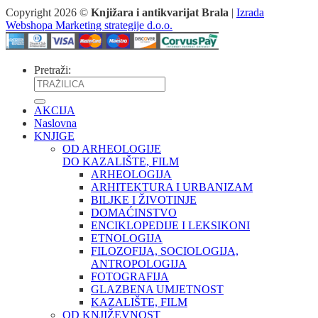
Copyright 2026 ©
Knjižara i antikvarijat Brala
|
Izrada
Webshopa Marketing strategije d.o.o.
Pretraži:
AKCIJA
Naslovna
KNJIGE
OD ARHEOLOGIJE
DO KAZALIŠTE, FILM
ARHEOLOGIJA
ARHITEKTURA I URBANIZAM
BILJKE I ŽIVOTINJE
DOMAĆINSTVO
ENCIKLOPEDIJE I LEKSIKONI
ETNOLOGIJA
FILOZOFIJA, SOCIOLOGIJA,
ANTROPOLOGIJA
FOTOGRAFIJA
GLAZBENA UMJETNOST
KAZALIŠTE, FILM
OD KNJIŽEVNOST