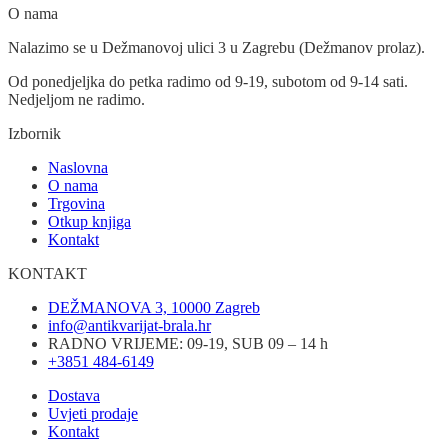
O nama
Nalazimo se u Dežmanovoj ulici 3 u Zagrebu (Dežmanov prolaz).
Od ponedjeljka do petka radimo od 9-19, subotom od 9-14 sati.
Nedjeljom ne radimo.
Izbornik
Naslovna
O nama
Trgovina
Otkup knjiga
Kontakt
KONTAKT
DEŽMANOVA 3, 10000 Zagreb
info@antikvarijat-brala.hr
RADNO VRIJEME: 09-19, SUB 09 – 14 h
+3851 484-6149
Dostava
Uvjeti prodaje
Kontakt