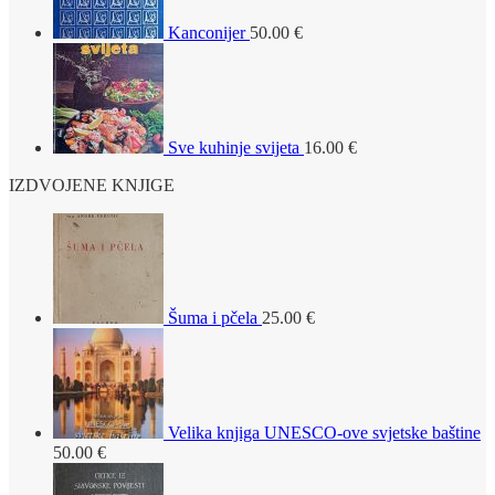
Kanconijer
50.00
€
Sve kuhinje svijeta
16.00
€
IZDVOJENE KNJIGE
Šuma i pčela
25.00
€
Velika knjiga UNESCO-ove svjetske baštine
50.00
€