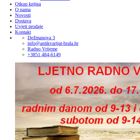
Otkup knjiga
O nama
Novosti
Dostava
Uvjeti prodaje
Kontakt
Dežmanova 3
info@antikvarijat-brala.hr
Radno Vrijeme
+3851 484-6149