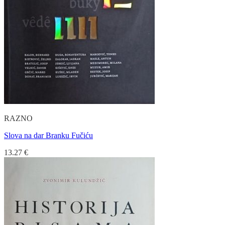
RAZNO
Slova na dar Branku Fučiću
13.27
€