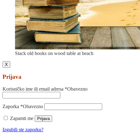
Stack old books on wood table at beach
X
Prijava
Korisničko ime ili email adresa
*
Obavezno
Zaporka
*
Obavezno
Zapamti me
Prijava
Izgubili ste zaporku?