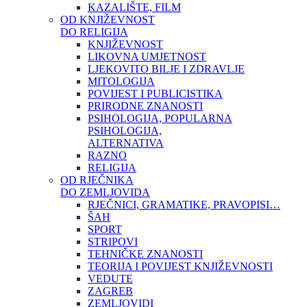
KAZALIŠTE, FILM
OD KNJIŽEVNOST
DO RELIGIJA
KNJIŽEVNOST
LIKOVNA UMJETNOST
LJEKOVITO BILJE I ZDRAVLJE
MITOLOGIJA
POVIJEST I PUBLICISTIKA
PRIRODNE ZNANOSTI
PSIHOLOGIJA, POPULARNA
PSIHOLOGIJA,
ALTERNATIVA
RAZNO
RELIGIJA
OD RJEČNIKA
DO ZEMLJOVIDA
RJEČNICI, GRAMATIKE, PRAVOPISI…
ŠAH
SPORT
STRIPOVI
TEHNIČKE ZNANOSTI
TEORIJA I POVIJEST KNJIŽEVNOSTI
VEDUTE
ZAGREB
ZEMLJOVIDI