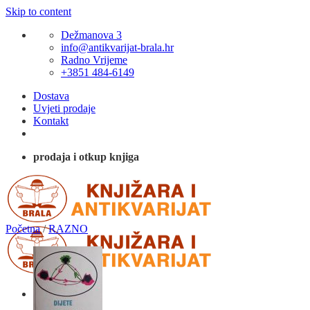
Skip to content
Dežmanova 3
info@antikvarijat-brala.hr
Radno Vrijeme
+3851 484-6149
Dostava
Uvjeti prodaje
Kontakt
prodaja i otkup knjiga
Početna
/
RAZNO