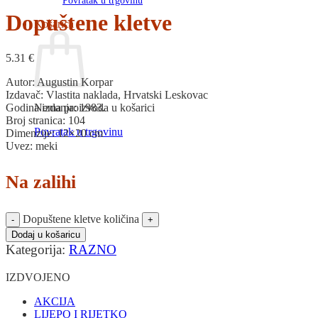
Povratak u trgovinu
Dopuštene kletve
Košarica
5.31
€
Autor: Augustin Korpar
Izdavač: Vlastita naklada, Hrvatski Leskovac
Nema proizvoda u košarici
Godina izdanja: 1983.
Broj stranica: 104
Povratak u trgovinu
Dimenzije: 12×20 cm
Uvez: meki
Na zalihi
Dopuštene kletve količina
Dodaj u košaricu
Kategorija:
RAZNO
IZDVOJENO
AKCIJA
LIJEPO I RIJETKO