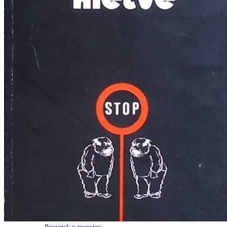
RJEČNICI, GRAMATIKE, PRAVOPISI…
ŠAH
SPORT
STRIPOVI
TEHNIČKE ZNANOSTI
TEORIJA I POVIJEST KNJIŽEVNOSTI
VEDUTE
ZAGREB
ZEMLJOVIDI
Otkup knjiga
O nama
Novosti
AKCIJA
Pretraži:
Nema proizvoda u košarici