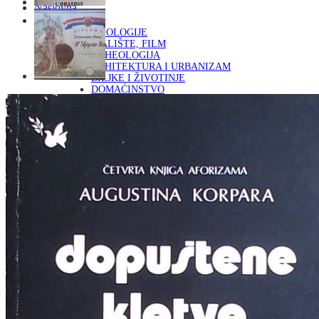
Naslovna
KNJIGE
OD ARHEOLOGIJE
DO KAZALIŠTE, FILM
ARHEOLOGIJA
ARHITEKTURA I URBANIZAM
BILJKE I ŽIVOTINJE
DOMAĆINSTVO
ENCIKLOPEDIJE I LEKSIKONI
ETNOLOGIJA
FILOZOFIJA, SOCIOLOGIJA, ANTROPOLOGIJA
FOTOGRAFIJA
GLAZBENA UMJETNOST
KAZALIŠTE, FILM
OD KNJIŽEVNOST
DO RELIGIJA
KNJIŽEVNOST
LIKOVNA UMJETNOST
LJEKOVITO BILJE I ZDRAVLJE
MITOLOGIJA
POVIJEST I PUBLICISTIKA
PRIRODNE ZNANOSTI
PSIHOLOGIJA, POPULARNA PSIHOLOGIJA,
ALTERNATIVA
RAZNO
RELIGIJA
OD RJEČNIKA
DO ZEMLJOVIDA