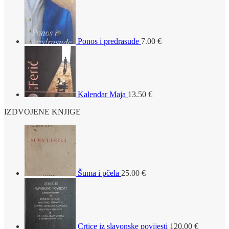
Ponos i predrasude
7.00
€
Kalendar Maja
13.50
€
IZDVOJENE KNJIGE
Šuma i pčela
25.00
€
Crtice iz slavonske povijesti
120.00
€