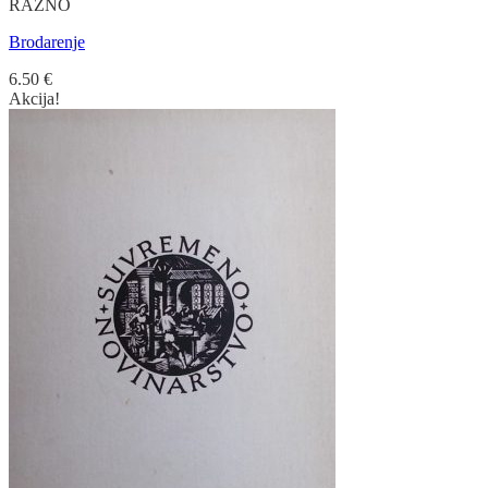
RAZNO
Brodarenje
6.50
€
Akcija!