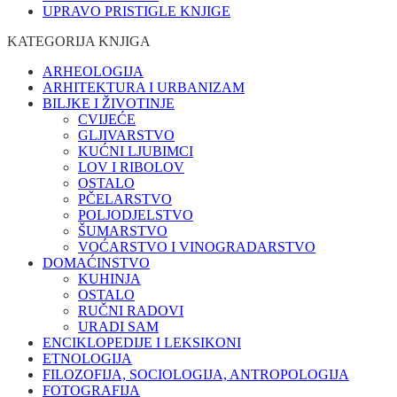
UPRAVO PRISTIGLE KNJIGE
KATEGORIJA KNJIGA
ARHEOLOGIJA
ARHITEKTURA I URBANIZAM
BILJKE I ŽIVOTINJE
CVIJEĆE
GLJIVARSTVO
KUĆNI LJUBIMCI
LOV I RIBOLOV
OSTALO
PČELARSTVO
POLJODJELSTVO
ŠUMARSTVO
VOĆARSTVO I VINOGRADARSTVO
DOMAĆINSTVO
KUHINJA
OSTALO
RUČNI RADOVI
URADI SAM
ENCIKLOPEDIJE I LEKSIKONI
ETNOLOGIJA
FILOZOFIJA, SOCIOLOGIJA, ANTROPOLOGIJA
FOTOGRAFIJA