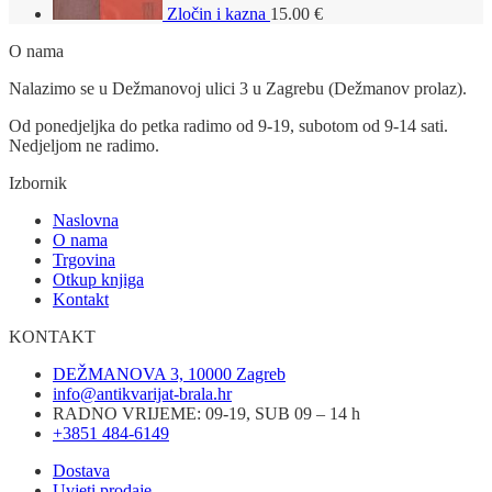
Zločin i kazna
15.00
€
O nama
Nalazimo se u Dežmanovoj ulici 3 u Zagrebu (Dežmanov prolaz).
Od ponedjeljka do petka radimo od 9-19, subotom od 9-14 sati.
Nedjeljom ne radimo.
Izbornik
Naslovna
O nama
Trgovina
Otkup knjiga
Kontakt
KONTAKT
DEŽMANOVA 3, 10000 Zagreb
info@antikvarijat-brala.hr
RADNO VRIJEME: 09-19, SUB 09 – 14 h
+3851 484-6149
Dostava
Uvjeti prodaje