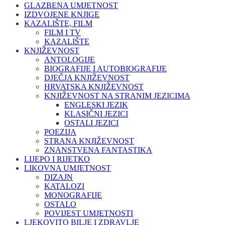
GLAZBENA UMJETNOST
IZDVOJENE KNJIGE
KAZALIŠTE, FILM
FILM I TV
KAZALIŠTE
KNJIŽEVNOST
ANTOLOGIJE
BIOGRAFIJE I AUTOBIOGRAFIJE
DJEČJA KNJIŽEVNOST
HRVATSKA KNJIŽEVNOST
KNJIŽEVNOST NA STRANIM JEZICIMA
ENGLESKI JEZIK
KLASIČNI JEZICI
OSTALI JEZICI
POEZIJA
STRANA KNJIŽEVNOST
ZNANSTVENA FANTASTIKA
LIJEPO I RIJETKO
LIKOVNA UMJETNOST
DIZAJN
KATALOZI
MONOGRAFIJE
OSTALO
POVIJEST UMJETNOSTI
LJEKOVITO BILJE I ZDRAVLJE