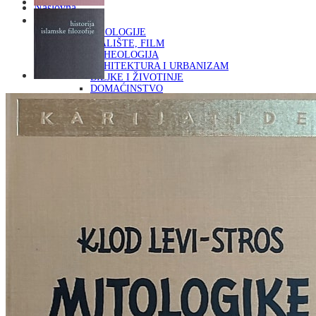
Naslovna
KNJIGE
OD ARHEOLOGIJE
DO KAZALIŠTE, FILM
ARHEOLOGIJA
ARHITEKTURA I URBANIZAM
BILJKE I ŽIVOTINJE
DOMAĆINSTVO
ENCIKLOPEDIJE I LEKSIKONI
ETNOLOGIJA
FILOZOFIJA, SOCIOLOGIJA, ANTROPOLOGIJA
FOTOGRAFIJA
GLAZBENA UMJETNOST
KAZALIŠTE, FILM
OD KNJIŽEVNOST
DO RELIGIJA
KNJIŽEVNOST
LIKOVNA UMJETNOST
LJEKOVITO BILJE I ZDRAVLJE
MITOLOGIJA
POVIJEST I PUBLICISTIKA
PRIRODNE ZNANOSTI
PSIHOLOGIJA, POPULARNA PSIHOLOGIJA,
ALTERNATIVA
RAZNO
RELIGIJA
OD RJEČNIKA
DO ZEMLJOVIDA