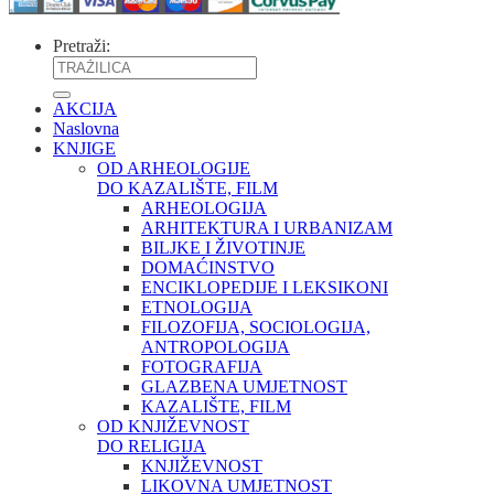
Pretraži:
AKCIJA
Naslovna
KNJIGE
OD ARHEOLOGIJE
DO KAZALIŠTE, FILM
ARHEOLOGIJA
ARHITEKTURA I URBANIZAM
BILJKE I ŽIVOTINJE
DOMAĆINSTVO
ENCIKLOPEDIJE I LEKSIKONI
ETNOLOGIJA
FILOZOFIJA, SOCIOLOGIJA,
ANTROPOLOGIJA
FOTOGRAFIJA
GLAZBENA UMJETNOST
KAZALIŠTE, FILM
OD KNJIŽEVNOST
DO RELIGIJA
KNJIŽEVNOST
LIKOVNA UMJETNOST