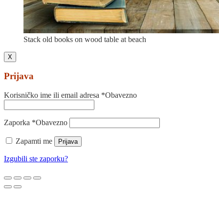
Stack old books on wood table at beach
X
Prijava
Korisničko ime ili email adresa
*
Obavezno
Zaporka
*
Obavezno
Zapamti me
Prijava
Izgubili ste zaporku?