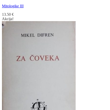
Mitologike III
13.50
€
Akcija!