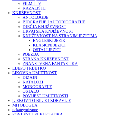
FILM I TV
KAZALIŠTE
KNJIŽEVNOST
ANTOLOGIJE
BIOGRAFIJE I AUTOBIOGRAFIJE
DJEČJA KNJIŽEVNOST
HRVATSKA KNJIŽEVNOST
KNJIŽEVNOST NA STRANIM JEZICIMA
ENGLESKI JEZIK
KLASIČNI JEZICI
OSTALI JEZICI
POEZIJA
STRANA KNJIŽEVNOST
ZNANSTVENA FANTASTIKA
LIJEPO I RIJETKO
LIKOVNA UMJETNOST
DIZAJN
KATALOZI
MONOGRAFIJE
OSTALO
POVIJEST UMJETNOSTI
LJEKOVITO BILJE I ZDRAVLJE
MITOLOGIJA
nekategorizarne
POVIJEST I PUBLICISTIKA