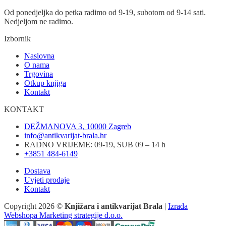
Od ponedjeljka do petka radimo od 9-19, subotom od 9-14 sati.
Nedjeljom ne radimo.
Izbornik
Naslovna
O nama
Trgovina
Otkup knjiga
Kontakt
KONTAKT
DEŽMANOVA 3, 10000 Zagreb
info@antikvarijat-brala.hr
RADNO VRIJEME: 09-19, SUB 09 – 14 h
+3851 484-6149
Dostava
Uvjeti prodaje
Kontakt
Copyright 2026 ©
Knjižara i antikvarijat Brala
|
Izrada
Webshopa Marketing strategije d.o.o.