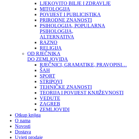
LJEKOVITO BILJE I ZDRAVLJE
MITOLOGIJA
POVIJEST I PUBLICISTIKA
PRIRODNE ZNANOSTI
PSIHOLOGIJA, POPULARNA
PSIHOLOGIJA,
ALTERNATIVA
RAZNO
RELIGIJA
OD RJEČNIKA
DO ZEMLJOVIDA
RJEČNICI, GRAMATIKE, PRAVOPISI…
ŠAH
SPORT
STRIPOVI
TEHNIČKE ZNANOSTI
TEORIJA I POVIJEST KNJIŽEVNOSTI
VEDUTE
ZAGREB
ZEMLJOVIDI
Otkup knjiga
O nama
Novosti
Dostava
Uvjeti prodaje