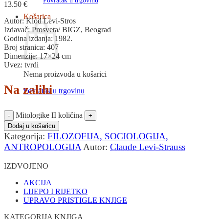
Povratak u trgovinu
13.50
€
Košarica
Autor: Klod Levi-Stros
Izdavač: Prosveta/ BIGZ, Beograd
Godina izdanja: 1982.
Broj stranica: 407
Dimenzije: 17×24 cm
Uvez: tvrdi
Nema proizvoda u košarici
Na zalihi
Povratak u trgovinu
Mitologike II količina
Dodaj u košaricu
Kategorija:
FILOZOFIJA, SOCIOLOGIJA,
ANTROPOLOGIJA
Autor:
Claude Levi-Strauss
IZDVOJENO
AKCIJA
LIJEPO I RIJETKO
UPRAVO PRISTIGLE KNJIGE
KATEGORIJA KNJIGA