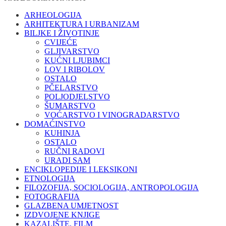
ARHEOLOGIJA
ARHITEKTURA I URBANIZAM
BILJKE I ŽIVOTINJE
CVIJEĆE
GLJIVARSTVO
KUĆNI LJUBIMCI
LOV I RIBOLOV
OSTALO
PČELARSTVO
POLJODJELSTVO
ŠUMARSTVO
VOĆARSTVO I VINOGRADARSTVO
DOMAĆINSTVO
KUHINJA
OSTALO
RUČNI RADOVI
URADI SAM
ENCIKLOPEDIJE I LEKSIKONI
ETNOLOGIJA
FILOZOFIJA, SOCIOLOGIJA, ANTROPOLOGIJA
FOTOGRAFIJA
GLAZBENA UMJETNOST
IZDVOJENE KNJIGE
KAZALIŠTE, FILM