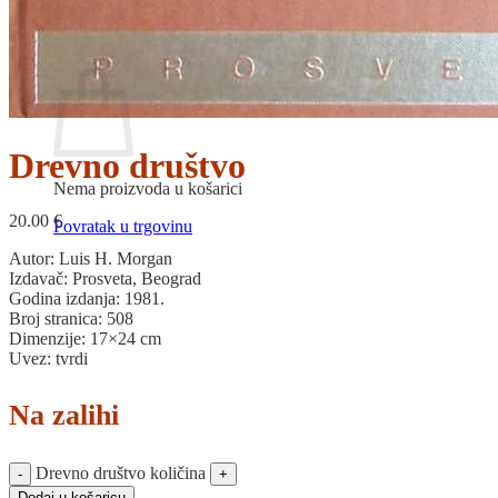
Povratak u trgovinu
Košarica
Drevno društvo
Nema proizvoda u košarici
20.00
€
Povratak u trgovinu
Autor: Luis H. Morgan
Izdavač: Prosveta, Beograd
Godina izdanja: 1981.
Broj stranica: 508
Dimenzije: 17×24 cm
Uvez: tvrdi
Na zalihi
Drevno društvo količina
Dodaj u košaricu