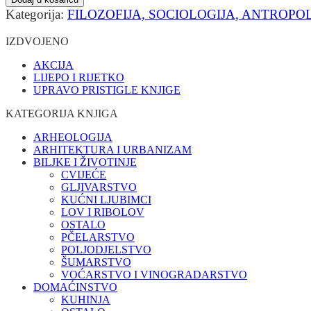
Kategorija:
FILOZOFIJA, SOCIOLOGIJA, ANTROPO
IZDVOJENO
AKCIJA
LIJEPO I RIJETKO
UPRAVO PRISTIGLE KNJIGE
KATEGORIJA KNJIGA
ARHEOLOGIJA
ARHITEKTURA I URBANIZAM
BILJKE I ŽIVOTINJE
CVIJEĆE
GLJIVARSTVO
KUĆNI LJUBIMCI
LOV I RIBOLOV
OSTALO
PČELARSTVO
POLJODJELSTVO
ŠUMARSTVO
VOĆARSTVO I VINOGRADARSTVO
DOMAĆINSTVO
KUHINJA