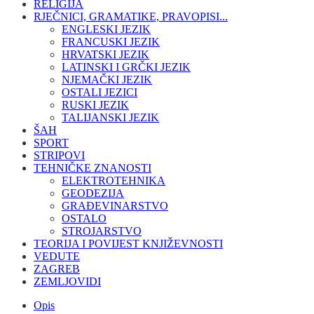
RELIGIJA
RJEČNICI, GRAMATIKE, PRAVOPISI...
ENGLESKI JEZIK
FRANCUSKI JEZIK
HRVATSKI JEZIK
LATINSKI I GRČKI JEZIK
NJEMAČKI JEZIK
OSTALI JEZICI
RUSKI JEZIK
TALIJANSKI JEZIK
ŠAH
SPORT
STRIPOVI
TEHNIČKE ZNANOSTI
ELEKTROTEHNIKA
GEODEZIJA
GRAĐEVINARSTVO
OSTALO
STROJARSTVO
TEORIJA I POVIJEST KNJIŽEVNOSTI
VEDUTE
ZAGREB
ZEMLJOVIDI
Opis