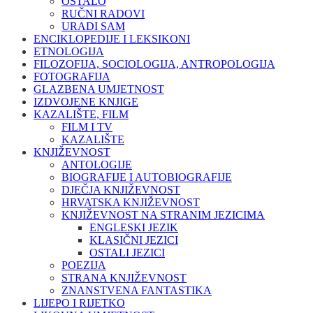
OSTALO
RUČNI RADOVI
URADI SAM
ENCIKLOPEDIJE I LEKSIKONI
ETNOLOGIJA
FILOZOFIJA, SOCIOLOGIJA, ANTROPOLOGIJA
FOTOGRAFIJA
GLAZBENA UMJETNOST
IZDVOJENE KNJIGE
KAZALIŠTE, FILM
FILM I TV
KAZALIŠTE
KNJIŽEVNOST
ANTOLOGIJE
BIOGRAFIJE I AUTOBIOGRAFIJE
DJEČJA KNJIŽEVNOST
HRVATSKA KNJIŽEVNOST
KNJIŽEVNOST NA STRANIM JEZICIMA
ENGLESKI JEZIK
KLASIČNI JEZICI
OSTALI JEZICI
POEZIJA
STRANA KNJIŽEVNOST
ZNANSTVENA FANTASTIKA
LIJEPO I RIJETKO