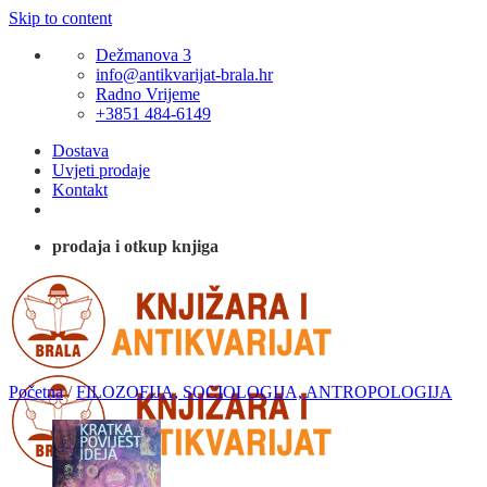
Skip to content
Dežmanova 3
info@antikvarijat-brala.hr
Radno Vrijeme
+3851 484-6149
Dostava
Uvjeti prodaje
Kontakt
prodaja i otkup knjiga
Početna
/
FILOZOFIJA, SOCIOLOGIJA, ANTROPOLOGIJA