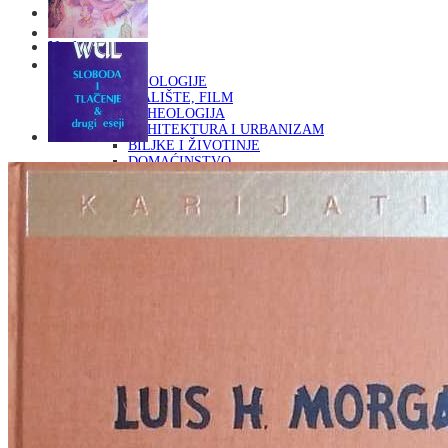
Naslovna
KNJIGE
OD ARHEOLOGIJE
DO KAZALIŠTE, FILM
ARHEOLOGIJA
ARHITEKTURA I URBANIZAM
BILJKE I ŽIVOTINJE
DOMAĆINSTVO
ENCIKLOPEDIJE I LEKSIKONI
ETNOLOGIJA
FILOZOFIJA, SOCIOLOGIJA, ANTROPOLOGIJA
FOTOGRAFIJA
GLAZBENA UMJETNOST
KAZALIŠTE, FILM
OD KNJIŽEVNOST
DO RELIGIJA
KNJIŽEVNOST
LIKOVNA UMJETNOST
LJEKOVITO BILJE I ZDRAVLJE
MITOLOGIJA
POVIJEST I PUBLICISTIKA
PRIRODNE ZNANOSTI
PSIHOLOGIJA, POPULARNA PSIHOLOGIJA,
ALTERNATIVA
RAZNO