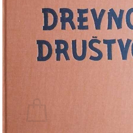
RELIGIJA
OD RJEČNIKA
DO ZEMLJOVIDA
RJEČNICI, GRAMATIKE, PRAVOPISI…
ŠAH
SPORT
STRIPOVI
TEHNIČKE ZNANOSTI
TEORIJA I POVIJEST KNJIŽEVNOSTI
VEDUTE
ZAGREB
ZEMLJOVIDI
Otkup knjiga
O nama
Novosti
AKCIJA
Pretraži:
Nema proizvoda u košarici