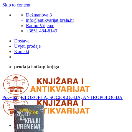
Skip to content
Dežmanova 3
info@antikvarijat-brala.hr
Radno Vrijeme
+3851 484-6149
Dostava
Uvjeti prodaje
Kontakt
prodaja i otkup knjiga
Početna
/
FILOZOFIJA, SOCIOLOGIJA, ANTROPOLOGIJA