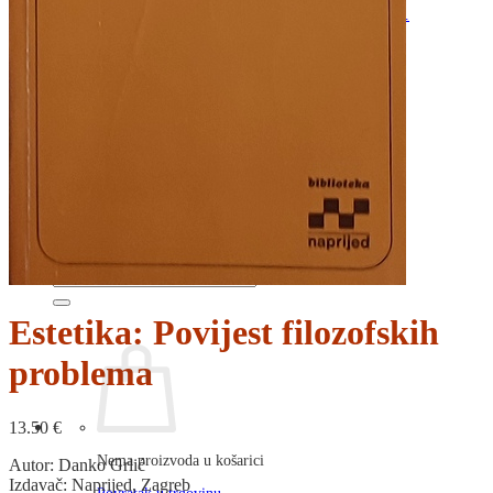
RJEČNICI, GRAMATIKE, PRAVOPISI…
ŠAH
SPORT
STRIPOVI
TEHNIČKE ZNANOSTI
TEORIJA I POVIJEST KNJIŽEVNOSTI
VEDUTE
ZAGREB
ZEMLJOVIDI
Otkup knjiga
O nama
Novosti
AKCIJA
Pretraži:
Estetika: Povijest filozofskih
problema
13.50
€
Nema proizvoda u košarici
Autor: Danko Grlić
Izdavač: Naprijed, Zagreb