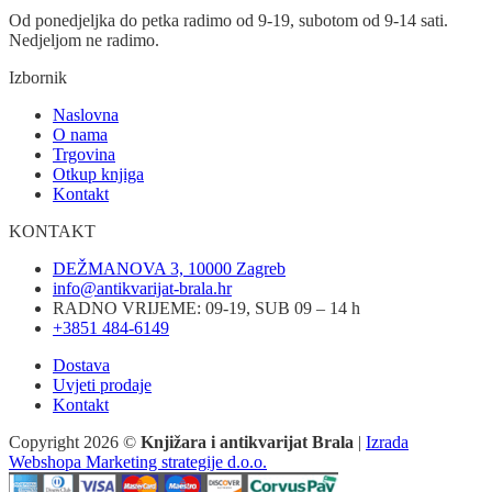
Od ponedjeljka do petka radimo od 9-19, subotom od 9-14 sati.
Nedjeljom ne radimo.
Izbornik
Naslovna
O nama
Trgovina
Otkup knjiga
Kontakt
KONTAKT
DEŽMANOVA 3, 10000 Zagreb
info@antikvarijat-brala.hr
RADNO VRIJEME: 09-19, SUB 09 – 14 h
+3851 484-6149
Dostava
Uvjeti prodaje
Kontakt
Copyright 2026 ©
Knjižara i antikvarijat Brala
|
Izrada
Webshopa Marketing strategije d.o.o.