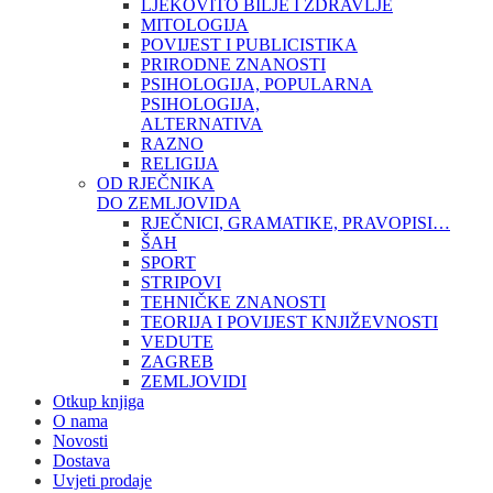
LJEKOVITO BILJE I ZDRAVLJE
MITOLOGIJA
POVIJEST I PUBLICISTIKA
PRIRODNE ZNANOSTI
PSIHOLOGIJA, POPULARNA
PSIHOLOGIJA,
ALTERNATIVA
RAZNO
RELIGIJA
OD RJEČNIKA
DO ZEMLJOVIDA
RJEČNICI, GRAMATIKE, PRAVOPISI…
ŠAH
SPORT
STRIPOVI
TEHNIČKE ZNANOSTI
TEORIJA I POVIJEST KNJIŽEVNOSTI
VEDUTE
ZAGREB
ZEMLJOVIDI
Otkup knjiga
O nama
Novosti
Dostava
Uvjeti prodaje