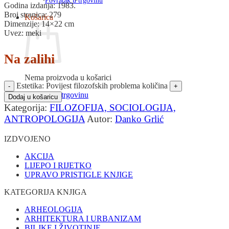
Povratak u trgovinu
Godina izdanja: 1983.
Broj stranica: 279
Košarica
Dimenzije: 14×22 cm
Uvez: meki
Na zalihi
Nema proizvoda u košarici
Estetika: Povijest filozofskih problema količina
Povratak u trgovinu
Dodaj u košaricu
Kategorija:
FILOZOFIJA, SOCIOLOGIJA,
ANTROPOLOGIJA
Autor:
Danko Grlić
IZDVOJENO
AKCIJA
LIJEPO I RIJETKO
UPRAVO PRISTIGLE KNJIGE
KATEGORIJA KNJIGA
ARHEOLOGIJA
ARHITEKTURA I URBANIZAM
BILJKE I ŽIVOTINJE