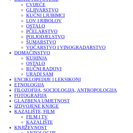
CVIJEĆE
GLJIVARSTVO
KUĆNI LJUBIMCI
LOV I RIBOLOV
OSTALO
PČELARSTVO
POLJODJELSTVO
ŠUMARSTVO
VOĆARSTVO I VINOGRADARSTVO
DOMAĆINSTVO
KUHINJA
OSTALO
RUČNI RADOVI
URADI SAM
ENCIKLOPEDIJE I LEKSIKONI
ETNOLOGIJA
FILOZOFIJA, SOCIOLOGIJA, ANTROPOLOGIJA
FOTOGRAFIJA
GLAZBENA UMJETNOST
IZDVOJENE KNJIGE
KAZALIŠTE, FILM
FILM I TV
KAZALIŠTE
KNJIŽEVNOST
ANTOLOGIJE