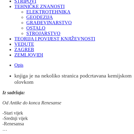
STRIPOVI
TEHNIČKE ZNANOSTI
ELEKTROTEHNIKA
GEODEZIJA
GRAĐEVINARSTVO
OSTALO
STROJARSTVO
TEORIJA I POVIJEST KNJIŽEVNOSTI
VEDUTE
ZAGREB
ZEMLJOVIDI
Opis
knjiga je na nekoliko stranica podcrtavana kemijskom
olovkom
Iz sadržaja:
Od Antike do konca Renesanse
-Stari vijek
-Srednji vijek
-Renesansa
…