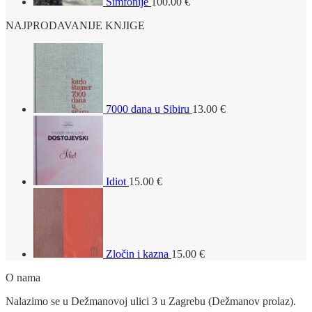
Simfonije
100.00
€
NAJPRODAVANIJE KNJIGE
7000 dana u Sibiru
13.00
€
Idiot
15.00
€
Zločin i kazna
15.00
€
O nama
Nalazimo se u Dežmanovoj ulici 3 u Zagrebu (Dežmanov prolaz).