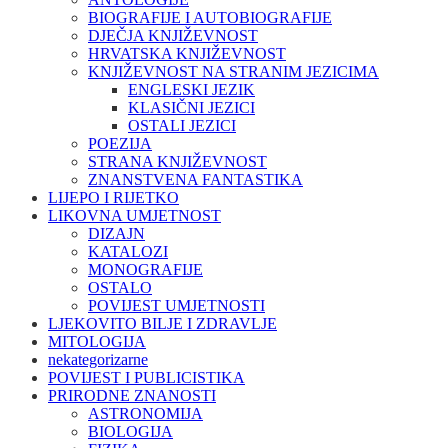
BIOGRAFIJE I AUTOBIOGRAFIJE
DJEČJA KNJIŽEVNOST
HRVATSKA KNJIŽEVNOST
KNJIŽEVNOST NA STRANIM JEZICIMA
ENGLESKI JEZIK
KLASIČNI JEZICI
OSTALI JEZICI
POEZIJA
STRANA KNJIŽEVNOST
ZNANSTVENA FANTASTIKA
LIJEPO I RIJETKO
LIKOVNA UMJETNOST
DIZAJN
KATALOZI
MONOGRAFIJE
OSTALO
POVIJEST UMJETNOSTI
LJEKOVITO BILJE I ZDRAVLJE
MITOLOGIJA
nekategorizarne
POVIJEST I PUBLICISTIKA
PRIRODNE ZNANOSTI
ASTRONOMIJA
BIOLOGIJA