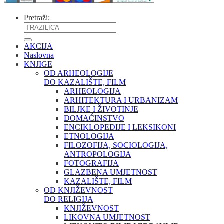
Pretraži:
AKCIJA
Naslovna
KNJIGE
OD ARHEOLOGIJE
DO KAZALIŠTE, FILM
ARHEOLOGIJA
ARHITEKTURA I URBANIZAM
BILJKE I ŽIVOTINJE
DOMAĆINSTVO
ENCIKLOPEDIJE I LEKSIKONI
ETNOLOGIJA
FILOZOFIJA, SOCIOLOGIJA,
ANTROPOLOGIJA
FOTOGRAFIJA
GLAZBENA UMJETNOST
KAZALIŠTE, FILM
OD KNJIŽEVNOST
DO RELIGIJA
KNJIŽEVNOST
LIKOVNA UMJETNOST