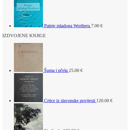
Patnje mladoga Werthera
7.00
€
IZDVOJENE KNJIGE
Šuma i pčela
25.00
€
Crtice iz slavonske povijesti
120.00
€