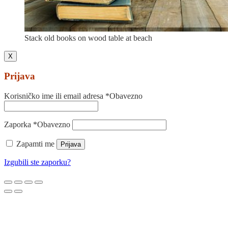
Stack old books on wood table at beach
X
Prijava
Korisničko ime ili email adresa
*
Obavezno
Zaporka
*
Obavezno
Zapamti me
Prijava
Izgubili ste zaporku?