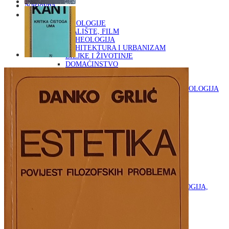
Naslovna
KNJIGE
OD ARHEOLOGIJE
DO KAZALIŠTE, FILM
ARHEOLOGIJA
ARHITEKTURA I URBANIZAM
BILJKE I ŽIVOTINJE
DOMAĆINSTVO
ENCIKLOPEDIJE I LEKSIKONI
ETNOLOGIJA
FILOZOFIJA, SOCIOLOGIJA, ANTROPOLOGIJA
FOTOGRAFIJA
GLAZBENA UMJETNOST
KAZALIŠTE, FILM
OD KNJIŽEVNOST
DO RELIGIJA
KNJIŽEVNOST
LIKOVNA UMJETNOST
LJEKOVITO BILJE I ZDRAVLJE
MITOLOGIJA
POVIJEST I PUBLICISTIKA
PRIRODNE ZNANOSTI
PSIHOLOGIJA, POPULARNA PSIHOLOGIJA,
ALTERNATIVA
RAZNO
RELIGIJA
OD RJEČNIKA
DO ZEMLJOVIDA