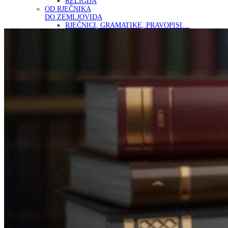
RELIGIJA
OD RJEČNIKA
DO ZEMLJOVIDA
RJEČNICI, GRAMATIKE, PRAVOPISI…
ŠAH
SPORT
STRIPOVI
TEHNIČKE ZNANOSTI
TEORIJA I POVIJEST KNJIŽEVNOSTI
VEDUTE
ZAGREB
ZEMLJOVIDI
Otkup knjiga
O nama
Novosti
AKCIJA
Pretraži:
Nema proizvoda u košarici