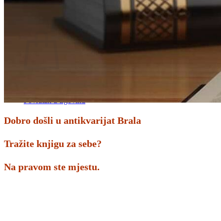
Povratak u trgovinu
Košarica
Nema proizvoda u košarici
Povratak u trgovinu
Dobro došli u antikvarijat Brala
Tražite knjigu za sebe?
Na pravom ste mjestu.