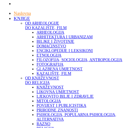
Naslovna
KNJIGE
OD ARHEOLOGIJE
DO KAZALIŠTE, FILM
ARHEOLOGIJA
ARHITEKTURA I URBANIZAM
BILJKE I ŽIVOTINJE
DOMAĆINSTVO
ENCIKLOPEDIJE I LEKSIKONI
ETNOLOGIJA
FILOZOFIJA, SOCIOLOGIJA, ANTROPOLOGIJA
FOTOGRAFIJA
GLAZBENA UMJETNOST
KAZALIŠTE, FILM
OD KNJIŽEVNOST
DO RELIGIJA
KNJIŽEVNOST
LIKOVNA UMJETNOST
LJEKOVITO BILJE I ZDRAVLJE
MITOLOGIJA
POVIJEST I PUBLICISTIKA
PRIRODNE ZNANOSTI
PSIHOLOGIJA, POPULARNA PSIHOLOGIJA,
ALTERNATIVA
RAZNO