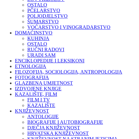
OSTALO
PČELARSTVO
POLJODJELSTVO
ŠUMARSTVO
VOĆARSTVO I VINOGRADARSTVO
DOMAĆINSTVO
KUHINJA
OSTALO
RUČNI RADOVI
URADI SAM
ENCIKLOPEDIJE I LEKSIKONI
ETNOLOGIJA
FILOZOFIJA, SOCIOLOGIJA, ANTROPOLOGIJA
FOTOGRAFIJA
GLAZBENA UMJETNOST
IZDVOJENE KNJIGE
KAZALIŠTE, FILM
FILM I TV
KAZALIŠTE
KNJIŽEVNOST
ANTOLOGIJE
BIOGRAFIJE I AUTOBIOGRAFIJE
DJEČJA KNJIŽEVNOST
HRVATSKA KNJIŽEVNOST
KNJIŽEVNOST NA STRANIM JEZICIMA