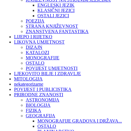
ENGLESKI JEZIK
KLASIČNI JEZICI
OSTALI JEZICI
POEZIJA
STRANA KNJIŽEVNOST
ZNANSTVENA FANTASTIKA
LIJEPO I RIJETKO
LIKOVNA UMJETNOST
DIZAJN
KATALOZI
MONOGRAFIJE
OSTALO
POVIJEST UMJETNOSTI
LJEKOVITO BILJE I ZDRAVLJE
MITOLOGIJA
nekategorizarne
POVIJEST I PUBLICISTIKA
PRIRODNE ZNANOSTI
ASTRONOMIJA
BIOLOGIJA
FIZIKA
GEOGRAFIJA
MONOGRAFIJE GRADOVA I DRŽAVA...
OSTALO