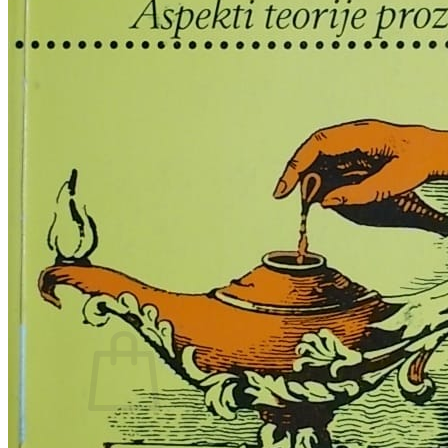
RELIGIJA
OD RJEČNIKA
DO ZEMLJOVIDA
RJEČNICI, GRAMATIKE, PRAVOPISI…
ŠAH
SPORT
STRIPOVI
TEHNIČKE ZNANOSTI
TEORIJA I POVIJEST KNJIŽEVNOSTI
VEDUTE
ZAGREB
ZEMLJOVIDI
Otkup knjiga
O nama
Novosti
AKCIJA
Pretraži:
Nema proizvoda u košarici