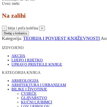
Uvez: meki
Na zalihi
Ideja i priča količina
Dodaj u košaricu
Kategorija:
TEORIJA I POVIJEST KNJIŽEVNOSTI
Au
IZDVOJENO
AKCIJA
LIJEPO I RIJETKO
UPRAVO PRISTIGLE KNJIGE
KATEGORIJA KNJIGA
ARHEOLOGIJA
ARHITEKTURA I URBANIZAM
BILJKE I ŽIVOTINJE
CVIJEĆE
GLJIVARSTVO
KUĆNI LJUBIMCI
LOV I RIBOLOV