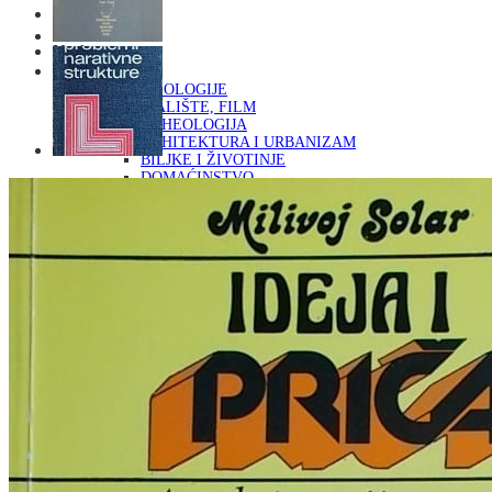
Naslovna
KNJIGE
OD ARHEOLOGIJE
DO KAZALIŠTE, FILM
ARHEOLOGIJA
ARHITEKTURA I URBANIZAM
BILJKE I ŽIVOTINJE
DOMAĆINSTVO
ENCIKLOPEDIJE I LEKSIKONI
ETNOLOGIJA
FILOZOFIJA, SOCIOLOGIJA, ANTROPOLOGIJA
FOTOGRAFIJA
GLAZBENA UMJETNOST
KAZALIŠTE, FILM
OD KNJIŽEVNOST
DO RELIGIJA
KNJIŽEVNOST
LIKOVNA UMJETNOST
LJEKOVITO BILJE I ZDRAVLJE
MITOLOGIJA
POVIJEST I PUBLICISTIKA
PRIRODNE ZNANOSTI
PSIHOLOGIJA, POPULARNA PSIHOLOGIJA,
ALTERNATIVA
RAZNO