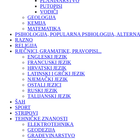
PLANINARSTVO
PUTOPISI
VODIČI
GEOLOGIJA
KEMIJA
MATEMATIKA
PSIHOLOGIJA, POPULARNA PSIHOLOGIJA, ALTERNA
RAZNO
RELIGIJA
RJEČNICI, GRAMATIKE, PRAVOPISI...
ENGLESKI JEZIK
FRANCUSKI JEZIK
HRVATSKI JEZIK
LATINSKI I GRČKI JEZIK
NJEMAČKI JEZIK
OSTALI JEZICI
RUSKI JEZIK
TALIJANSKI JEZIK
ŠAH
SPORT
STRIPOVI
TEHNIČKE ZNANOSTI
ELEKTROTEHNIKA
GEODEZIJA
GRAĐEVINARSTVO