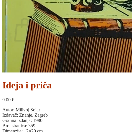
Povratak u trgovinu
Košarica
Nema proizvoda u košarici
Povratak u trgovinu
Ideja i priča
9.00
€
Autor: Milivoj Solar
Izdavač: Znanje, Zagreb
Godina izdanja: 1980.
Broj stranica: 359
Dimenzije: 12×20 cm