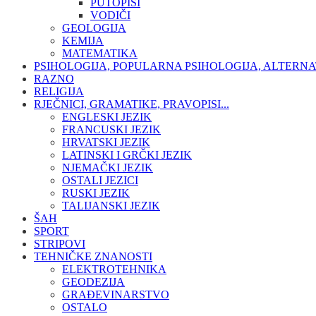
PUTOPISI
VODIČI
GEOLOGIJA
KEMIJA
MATEMATIKA
PSIHOLOGIJA, POPULARNA PSIHOLOGIJA, ALTERNA
RAZNO
RELIGIJA
RJEČNICI, GRAMATIKE, PRAVOPISI...
ENGLESKI JEZIK
FRANCUSKI JEZIK
HRVATSKI JEZIK
LATINSKI I GRČKI JEZIK
NJEMAČKI JEZIK
OSTALI JEZICI
RUSKI JEZIK
TALIJANSKI JEZIK
ŠAH
SPORT
STRIPOVI
TEHNIČKE ZNANOSTI
ELEKTROTEHNIKA
GEODEZIJA
GRAĐEVINARSTVO
OSTALO