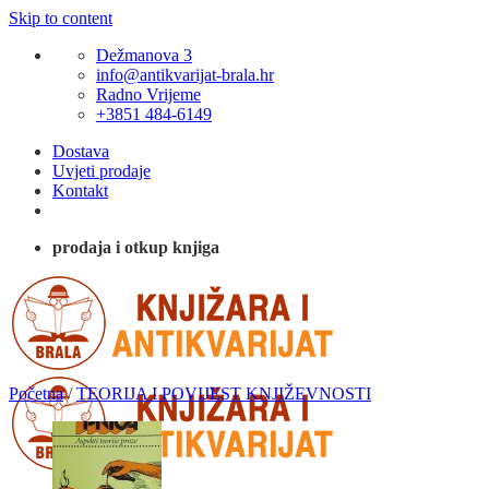
Skip to content
Dežmanova 3
info@antikvarijat-brala.hr
Radno Vrijeme
+3851 484-6149
Dostava
Uvjeti prodaje
Kontakt
prodaja i otkup knjiga
Početna
/
TEORIJA I POVIJEST KNJIŽEVNOSTI