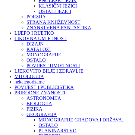
ENGLESKI JEZIK
KLASIČNI JEZICI
OSTALI JEZICI
POEZIJA
STRANA KNJIŽEVNOST
ZNANSTVENA FANTASTIKA
LIJEPO I RIJETKO
LIKOVNA UMJETNOST
DIZAJN
KATALOZI
MONOGRAFIJE
OSTALO
POVIJEST UMJETNOSTI
LJEKOVITO BILJE I ZDRAVLJE
MITOLOGIJA
nekategorizarne
POVIJEST I PUBLICISTIKA
PRIRODNE ZNANOSTI
ASTRONOMIJA
BIOLOGIJA
FIZIKA
GEOGRAFIJA
MONOGRAFIJE GRADOVA I DRŽAVA...
OSTALO
PLANINARSTVO