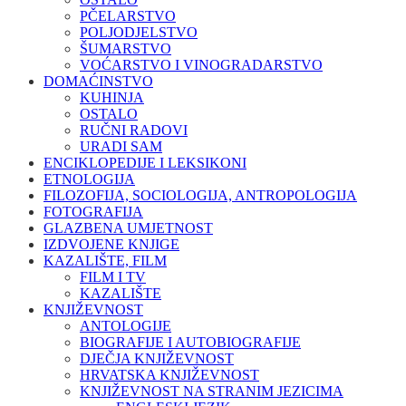
PČELARSTVO
POLJODJELSTVO
ŠUMARSTVO
VOĆARSTVO I VINOGRADARSTVO
DOMAĆINSTVO
KUHINJA
OSTALO
RUČNI RADOVI
URADI SAM
ENCIKLOPEDIJE I LEKSIKONI
ETNOLOGIJA
FILOZOFIJA, SOCIOLOGIJA, ANTROPOLOGIJA
FOTOGRAFIJA
GLAZBENA UMJETNOST
IZDVOJENE KNJIGE
KAZALIŠTE, FILM
FILM I TV
KAZALIŠTE
KNJIŽEVNOST
ANTOLOGIJE
BIOGRAFIJE I AUTOBIOGRAFIJE
DJEČJA KNJIŽEVNOST
HRVATSKA KNJIŽEVNOST
KNJIŽEVNOST NA STRANIM JEZICIMA