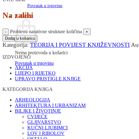
Povratak u trgovinu
Na zalihi
Košarica
Problemi narativne strukture količina
Dodaj u košaricu
Kategorija:
TEORIJA I POVIJEST KNJIŽEVNOSTI
Au
Nema proizvoda u košarici
IZDVOJENO
Povratak u trgovinu
AKCIJA
LIJEPO I RIJETKO
UPRAVO PRISTIGLE KNJIGE
KATEGORIJA KNJIGA
ARHEOLOGIJA
ARHITEKTURA I URBANIZAM
BILJKE I ŽIVOTINJE
CVIJEĆE
GLJIVARSTVO
KUĆNI LJUBIMCI
LOV I RIBOLOV
OSTALO