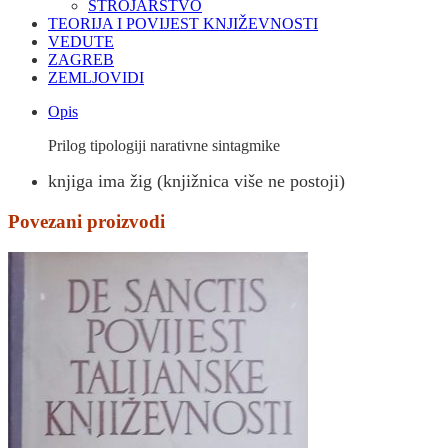
STROJARSTVO
TEORIJA I POVIJEST KNJIŽEVNOSTI
VEDUTE
ZAGREB
ZEMLJOVIDI
Opis
Prilog tipologiji narativne sintagmike
knjiga ima žig (knjižnica više ne postoji)
Povezani proizvodi