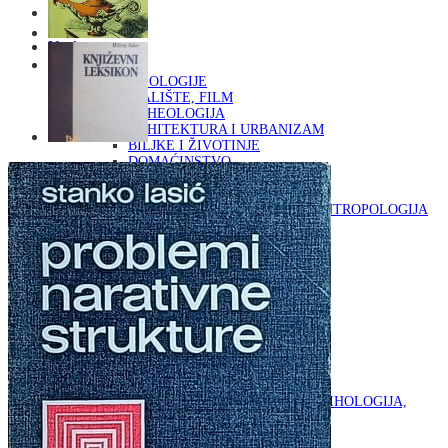
Naslovna
KNJIGE
OD ARHEOLOGIJE
DO KAZALIŠTE, FILM
ARHEOLOGIJA
ARHITEKTURA I URBANIZAM
BILJKE I ŽIVOTINJE
DOMAĆINSTVO
ENCIKLOPEDIJE I LEKSIKONI
ETNOLOGIJA
FILOZOFIJA, SOCIOLOGIJA, ANTROPOLOGIJA
FOTOGRAFIJA
GLAZBENA UMJETNOST
KAZALIŠTE, FILM
OD KNJIŽEVNOST
DO RELIGIJA
KNJIŽEVNOST
LIKOVNA UMJETNOST
LJEKOVITO BILJE I ZDRAVLJE
MITOLOGIJA
POVIJEST I PUBLICISTIKA
PRIRODNE ZNANOSTI
PSIHOLOGIJA, POPULARNA PSIHOLOGIJA,
ALTERNATIVA
RAZNO