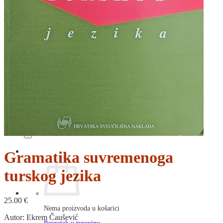
RJEČNICI, GRAMATIKE, PRAVOPISI…
ŠAH
SPORT
STRIPOVI
TEHNIČKE ZNANOSTI
TEORIJA I POVIJEST KNJIŽEVNOSTI
VEDUTE
ZAGREB
ZEMLJOVIDI
Otkup knjiga
O nama
Novosti
AKCIJA
Pretraži:
Gramatika suvremenoga
turskog jezika
25.00
€
Nema proizvoda u košarici
Autor: Ekrem Čaušević