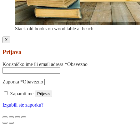
Stack old books on wood table at beach
X
Prijava
Korisničko ime ili email adresa
*
Obavezno
Zaporka
*
Obavezno
Zapamti me
Prijava
Izgubili ste zaporku?