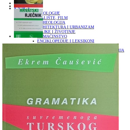
Naslovna
KNJIGE
OD ARHEOLOGIJE
DO KAZALIŠTE, FILM
ARHEOLOGIJA
ARHITEKTURA I URBANIZAM
BILJKE I ŽIVOTINJE
DOMAĆINSTVO
ENCIKLOPEDIJE I LEKSIKONI
ETNOLOGIJA
FILOZOFIJA, SOCIOLOGIJA, ANTROPOLOGIJA
FOTOGRAFIJA
GLAZBENA UMJETNOST
KAZALIŠTE, FILM
OD KNJIŽEVNOST
DO RELIGIJA
KNJIŽEVNOST
LIKOVNA UMJETNOST
LJEKOVITO BILJE I ZDRAVLJE
MITOLOGIJA
POVIJEST I PUBLICISTIKA
PRIRODNE ZNANOSTI
PSIHOLOGIJA, POPULARNA PSIHOLOGIJA,
ALTERNATIVA
RAZNO
RELIGIJA
OD RJEČNIKA
DO ZEMLJOVIDA