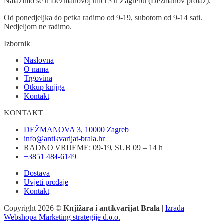
Nalazimo se u Dežmanovoj ulici 3 u Zagrebu (Dežmanov prolaz).
Od ponedjeljka do petka radimo od 9-19, subotom od 9-14 sati.
Nedjeljom ne radimo.
Izbornik
Naslovna
O nama
Trgovina
Otkup knjiga
Kontakt
KONTAKT
DEŽMANOVA 3, 10000 Zagreb
info@antikvarijat-brala.hr
RADNO VRIJEME: 09-19, SUB 09 – 14 h
+3851 484-6149
Dostava
Uvjeti prodaje
Kontakt
Copyright 2026 ©
Knjižara i antikvarijat Brala
|
Izrada
Webshopa Marketing strategije d.o.o.