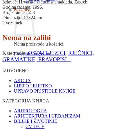
Povratak u trgovinu
Izdavač: Hrvatska sveučilišna naklada, Zagreb
Godina izdanja: 1996.
Košarica
Broj stranica: 553
Dimenzije: 17×24 cm
Uvez: meki
Nema na zalihi
Nema proizvoda u košarici
Kategorije:
OSTALI JEZICI
,
RJEČNICI,
Povratak u trgovinu
GRAMATIKE, PRAVOPISI...
IZDVOJENO
AKCIJA
LIJEPO I RIJETKO
UPRAVO PRISTIGLE KNJIGE
KATEGORIJA KNJIGA
ARHEOLOGIJA
ARHITEKTURA I URBANIZAM
BILJKE I ŽIVOTINJE
CVIJEĆE