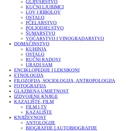
GLJIVARSTVO
KUĆNI LJUBIMCI
LOV I RIBOLOV
OSTALO
PČELARSTVO
POLJODJELSTVO
ŠUMARSTVO
VOĆARSTVO I VINOGRADARSTVO
DOMAĆINSTVO
KUHINJA
OSTALO
RUČNI RADOVI
URADI SAM
ENCIKLOPEDIJE I LEKSIKONI
ETNOLOGIJA
FILOZOFIJA, SOCIOLOGIJA, ANTROPOLOGIJA
FOTOGRAFIJA
GLAZBENA UMJETNOST
IZDVOJENE KNJIGE
KAZALIŠTE, FILM
FILM I TV
KAZALIŠTE
KNJIŽEVNOST
ANTOLOGIJE
BIOGRAFIJE I AUTOBIOGRAFIJE