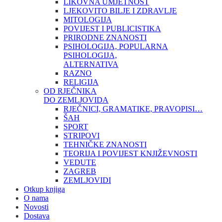
LIKOVNA UMJETNOST
LJEKOVITO BILJE I ZDRAVLJE
MITOLOGIJA
POVIJEST I PUBLICISTIKA
PRIRODNE ZNANOSTI
PSIHOLOGIJA, POPULARNA
PSIHOLOGIJA,
ALTERNATIVA
RAZNO
RELIGIJA
OD RJEČNIKA
DO ZEMLJOVIDA
RJEČNICI, GRAMATIKE, PRAVOPISI…
ŠAH
SPORT
STRIPOVI
TEHNIČKE ZNANOSTI
TEORIJA I POVIJEST KNJIŽEVNOSTI
VEDUTE
ZAGREB
ZEMLJOVIDI
Otkup knjiga
O nama
Novosti
Dostava