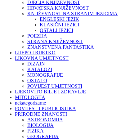
DJEČJA KNJIŽEVNOST
HRVATSKA KNJIŽEVNOST
KNJIŽEVNOST NA STRANIM JEZICIMA
ENGLESKI JEZIK
KLASIČNI JEZICI
OSTALI JEZICI
POEZIJA
STRANA KNJIŽEVNOST
ZNANSTVENA FANTASTIKA
LIJEPO I RIJETKO
LIKOVNA UMJETNOST
DIZAJN
KATALOZI
MONOGRAFIJE
OSTALO
POVIJEST UMJETNOSTI
LJEKOVITO BILJE I ZDRAVLJE
MITOLOGIJA
nekategorizarne
POVIJEST I PUBLICISTIKA
PRIRODNE ZNANOSTI
ASTRONOMIJA
BIOLOGIJA
FIZIKA
GEOGRAFIJA