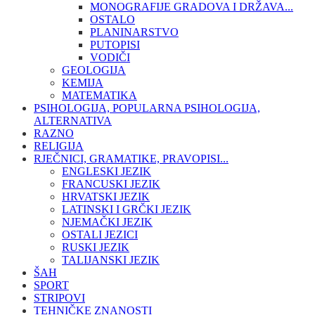
MONOGRAFIJE GRADOVA I DRŽAVA...
OSTALO
PLANINARSTVO
PUTOPISI
VODIČI
GEOLOGIJA
KEMIJA
MATEMATIKA
PSIHOLOGIJA, POPULARNA PSIHOLOGIJA,
ALTERNATIVA
RAZNO
RELIGIJA
RJEČNICI, GRAMATIKE, PRAVOPISI...
ENGLESKI JEZIK
FRANCUSKI JEZIK
HRVATSKI JEZIK
LATINSKI I GRČKI JEZIK
NJEMAČKI JEZIK
OSTALI JEZICI
RUSKI JEZIK
TALIJANSKI JEZIK
ŠAH
SPORT
STRIPOVI
TEHNIČKE ZNANOSTI