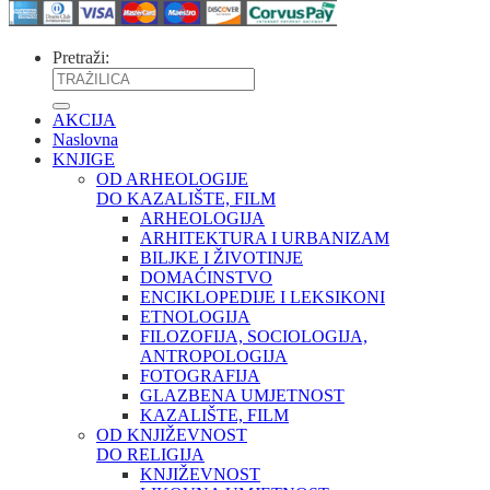
Pretraži:
AKCIJA
Naslovna
KNJIGE
OD ARHEOLOGIJE
DO KAZALIŠTE, FILM
ARHEOLOGIJA
ARHITEKTURA I URBANIZAM
BILJKE I ŽIVOTINJE
DOMAĆINSTVO
ENCIKLOPEDIJE I LEKSIKONI
ETNOLOGIJA
FILOZOFIJA, SOCIOLOGIJA,
ANTROPOLOGIJA
FOTOGRAFIJA
GLAZBENA UMJETNOST
KAZALIŠTE, FILM
OD KNJIŽEVNOST
DO RELIGIJA
KNJIŽEVNOST