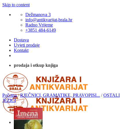
Skip to content
Dežmanova 3
info@antikvarijat-brala.hr
Radno Vrijeme
+3851 484-6149
Dostava
Uvjeti prodaje
Kontakt
prodaja i otkup knjiga
Početna
/
RJEČNICI, GRAMATIKE, PRAVOPISI...
/
OSTALI
JEZICI