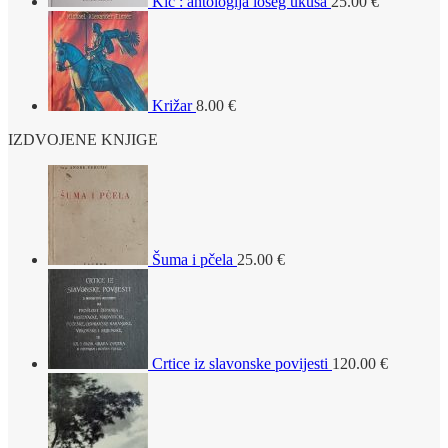
Kič : antologija lošeg ukusa
25.00
€
Križar
8.00
€
IZDVOJENE KNJIGE
Šuma i pčela
25.00
€
Crtice iz slavonske povijesti
120.00
€