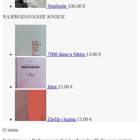
Simfonije
100.00
€
NAJPRODAVANIJE KNJIGE
7000 dana u Sibiru
13.00
€
Idiot
15.00
€
Zločin i kazna
15.00
€
O nama