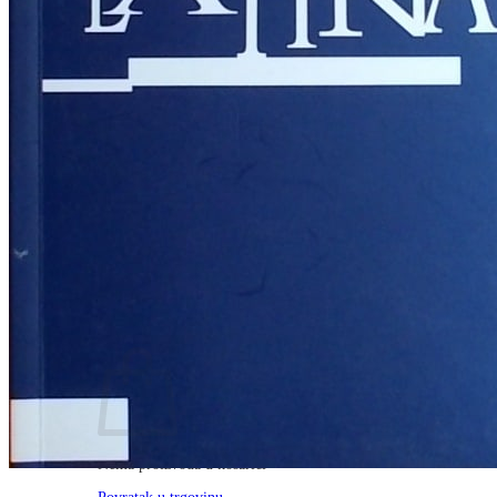
RJEČNICI, GRAMATIKE, PRAVOPISI…
ŠAH
SPORT
STRIPOVI
TEHNIČKE ZNANOSTI
TEORIJA I POVIJEST KNJIŽEVNOSTI
VEDUTE
ZAGREB
ZEMLJOVIDI
Otkup knjiga
O nama
Novosti
AKCIJA
Pretraži:
Nema proizvoda u košarici