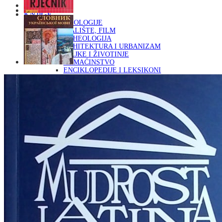
Naslovna
KNJIGE
OD ARHEOLOGIJE
DO KAZALIŠTE, FILM
ARHEOLOGIJA
ARHITEKTURA I URBANIZAM
BILJKE I ŽIVOTINJE
DOMAĆINSTVO
ENCIKLOPEDIJE I LEKSIKONI
ETNOLOGIJA
FILOZOFIJA, SOCIOLOGIJA, ANTROPOLOGIJA
FOTOGRAFIJA
GLAZBENA UMJETNOST
KAZALIŠTE, FILM
OD KNJIŽEVNOST
DO RELIGIJA
KNJIŽEVNOST
LIKOVNA UMJETNOST
LJEKOVITO BILJE I ZDRAVLJE
MITOLOGIJA
POVIJEST I PUBLICISTIKA
PRIRODNE ZNANOSTI
PSIHOLOGIJA, POPULARNA PSIHOLOGIJA,
ALTERNATIVA
RAZNO
RELIGIJA
OD RJEČNIKA
DO ZEMLJOVIDA