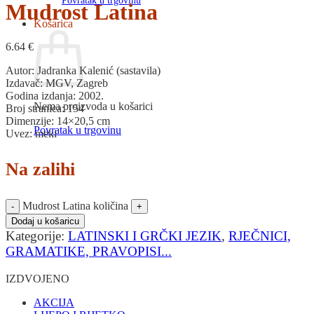
Povratak u trgovinu
Mudrost Latina
Košarica
6.64
€
Autor: Jadranka Kalenić (sastavila)
Izdavač: MGV, Zagreb
Godina izdanja: 2002.
Nema proizvoda u košarici
Broj stranica: 154
Dimenzije: 14×20,5 cm
Povratak u trgovinu
Uvez: meki
Na zalihi
Mudrost Latina količina
Dodaj u košaricu
Kategorije:
LATINSKI I GRČKI JEZIK
,
RJEČNICI,
GRAMATIKE, PRAVOPISI...
IZDVOJENO
AKCIJA