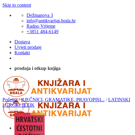
Skip to content
Dežmanova 3
info@antikvarijat-brala.hr
Radno Vrijeme
+3851 484-6149
Dostava
Uvjeti prodaje
Kontakt
prodaja i otkup knjiga
Početna
/
RJEČNICI, GRAMATIKE, PRAVOPISI...
/
LATINSKI
I GRČKI JEZIK