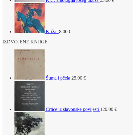
Kič : antologija lošeg ukusa
25.00
€
Križar
8.00
€
IZDVOJENE KNJIGE
Šuma i pčela
25.00
€
Crtice iz slavonske povijesti
120.00
€