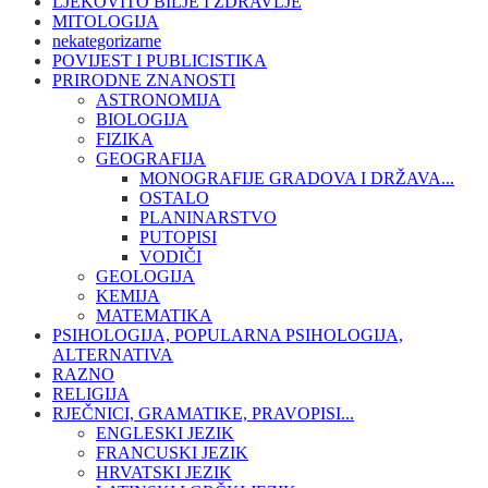
LJEKOVITO BILJE I ZDRAVLJE
MITOLOGIJA
nekategorizarne
POVIJEST I PUBLICISTIKA
PRIRODNE ZNANOSTI
ASTRONOMIJA
BIOLOGIJA
FIZIKA
GEOGRAFIJA
MONOGRAFIJE GRADOVA I DRŽAVA...
OSTALO
PLANINARSTVO
PUTOPISI
VODIČI
GEOLOGIJA
KEMIJA
MATEMATIKA
PSIHOLOGIJA, POPULARNA PSIHOLOGIJA,
ALTERNATIVA
RAZNO
RELIGIJA
RJEČNICI, GRAMATIKE, PRAVOPISI...
ENGLESKI JEZIK
FRANCUSKI JEZIK
HRVATSKI JEZIK