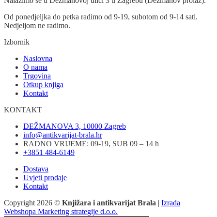
Nalazimo se u Dežmanovoj ulici 3 u Zagrebu (Dežmanov prolaz).
Od ponedjeljka do petka radimo od 9-19, subotom od 9-14 sati.
Nedjeljom ne radimo.
Izbornik
Naslovna
O nama
Trgovina
Otkup knjiga
Kontakt
KONTAKT
DEŽMANOVA 3, 10000 Zagreb
info@antikvarijat-brala.hr
RADNO VRIJEME: 09-19, SUB 09 – 14 h
+3851 484-6149
Dostava
Uvjeti prodaje
Kontakt
Copyright 2026 ©
Knjižara i antikvarijat Brala
|
Izrada
Webshopa Marketing strategije d.o.o.