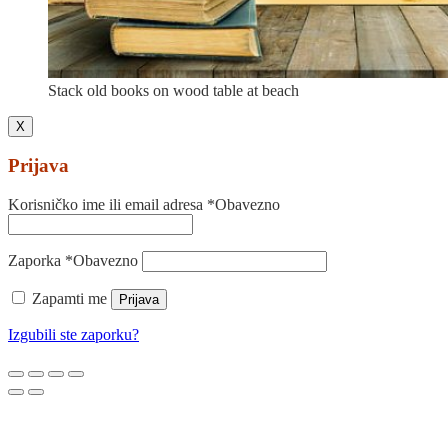
Stack old books on wood table at beach
X
Prijava
Korisničko ime ili email adresa
*
Obavezno
Zaporka
*
Obavezno
Zapamti me
Prijava
Izgubili ste zaporku?