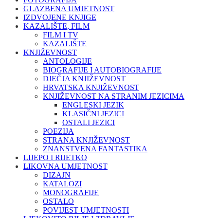
GLAZBENA UMJETNOST
IZDVOJENE KNJIGE
KAZALIŠTE, FILM
FILM I TV
KAZALIŠTE
KNJIŽEVNOST
ANTOLOGIJE
BIOGRAFIJE I AUTOBIOGRAFIJE
DJEČJA KNJIŽEVNOST
HRVATSKA KNJIŽEVNOST
KNJIŽEVNOST NA STRANIM JEZICIMA
ENGLESKI JEZIK
KLASIČNI JEZICI
OSTALI JEZICI
POEZIJA
STRANA KNJIŽEVNOST
ZNANSTVENA FANTASTIKA
LIJEPO I RIJETKO
LIKOVNA UMJETNOST
DIZAJN
KATALOZI
MONOGRAFIJE
OSTALO
POVIJEST UMJETNOSTI