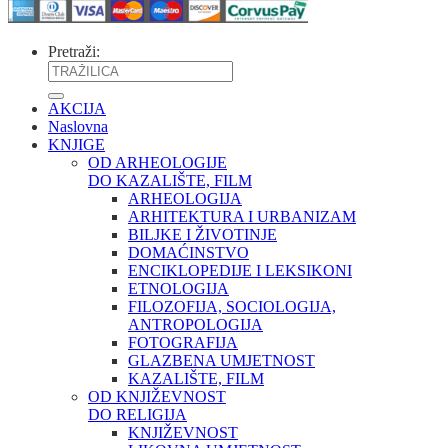
Pretraži:
AKCIJA
Naslovna
KNJIGE
OD ARHEOLOGIJE
DO KAZALIŠTE, FILM
ARHEOLOGIJA
ARHITEKTURA I URBANIZAM
BILJKE I ŽIVOTINJE
DOMAĆINSTVO
ENCIKLOPEDIJE I LEKSIKONI
ETNOLOGIJA
FILOZOFIJA, SOCIOLOGIJA,
ANTROPOLOGIJA
FOTOGRAFIJA
GLAZBENA UMJETNOST
KAZALIŠTE, FILM
OD KNJIŽEVNOST
DO RELIGIJA
KNJIŽEVNOST