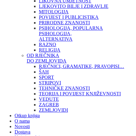
LIKOVNA UMJETNOST
LJEKOVITO BILJE I ZDRAVLJE
MITOLOGIJA
POVIJEST I PUBLICISTIKA
PRIRODNE ZNANOSTI
PSIHOLOGIJA, POPULARNA
PSIHOLOGIJA,
ALTERNATIVA
RAZNO
RELIGIJA
OD RJEČNIKA
DO ZEMLJOVIDA
RJEČNICI, GRAMATIKE, PRAVOPISI…
ŠAH
SPORT
STRIPOVI
TEHNIČKE ZNANOSTI
TEORIJA I POVIJEST KNJIŽEVNOSTI
VEDUTE
ZAGREB
ZEMLJOVIDI
Otkup knjiga
O nama
Novosti
Dostava