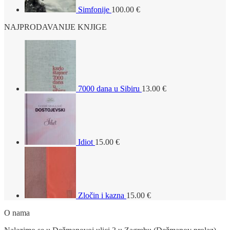
Simfonije
100.00
€
NAJPRODAVANIJE KNJIGE
7000 dana u Sibiru
13.00
€
Idiot
15.00
€
Zločin i kazna
15.00
€
O nama