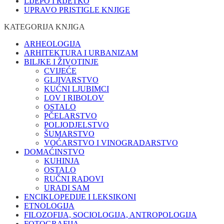
LIJEPO I RIJETKO
UPRAVO PRISTIGLE KNJIGE
KATEGORIJA KNJIGA
ARHEOLOGIJA
ARHITEKTURA I URBANIZAM
BILJKE I ŽIVOTINJE
CVIJEĆE
GLJIVARSTVO
KUĆNI LJUBIMCI
LOV I RIBOLOV
OSTALO
PČELARSTVO
POLJODJELSTVO
ŠUMARSTVO
VOĆARSTVO I VINOGRADARSTVO
DOMAĆINSTVO
KUHINJA
OSTALO
RUČNI RADOVI
URADI SAM
ENCIKLOPEDIJE I LEKSIKONI
ETNOLOGIJA
FILOZOFIJA, SOCIOLOGIJA, ANTROPOLOGIJA
FOTOGRAFIJA