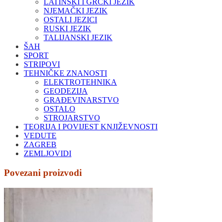
LATINSKI I GRČKI JEZIK
NJEMAČKI JEZIK
OSTALI JEZICI
RUSKI JEZIK
TALIJANSKI JEZIK
ŠAH
SPORT
STRIPOVI
TEHNIČKE ZNANOSTI
ELEKTROTEHNIKA
GEODEZIJA
GRAĐEVINARSTVO
OSTALO
STROJARSTVO
TEORIJA I POVIJEST KNJIŽEVNOSTI
VEDUTE
ZAGREB
ZEMLJOVIDI
Povezani proizvodi