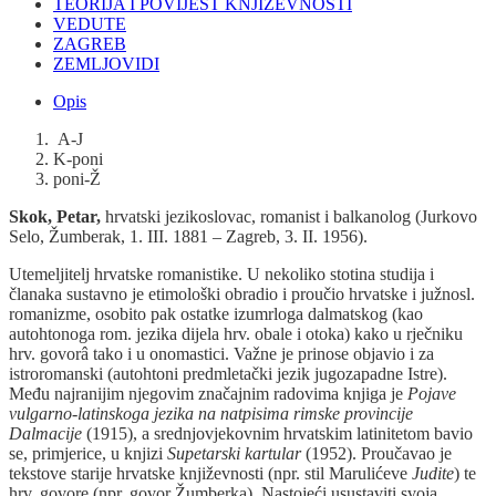
TEORIJA I POVIJEST KNJIŽEVNOSTI
VEDUTE
ZAGREB
ZEMLJOVIDI
Opis
A-J
K-poni
poni-Ž
Skok, Petar,
hrvatski jezikoslovac, romanist i balkanolog (Jurkovo
Selo, Žumberak, 1. III. 1881 – Zagreb, 3. II. 1956).
Utemeljitelj hrvatske romanistike. U nekoliko stotina studija i
članaka sustavno je etimološki obradio i proučio hrvatske i južnosl.
romanizme, osobito pak ostatke izumrloga dalmatskog (kao
autohtonoga rom. jezika dijela hrv. obale i otoka) kako u rječniku
hrv. govorâ tako i u onomastici. Važne je prinose objavio i za
istroromanski (autohtoni predmletački jezik jugozapadne Istre).
Među najranijim njegovim značajnim radovima knjiga je
Pojave
vulgarno-latinskoga jezika na natpisima rimske provincije
Dalmacije
(1915), a srednjovjekovnim hrvatskim latinitetom bavio
se, primjerice, u knjizi
Supetarski kartular
(1952). Proučavao je
tekstove starije hrvatske književnosti (npr. stil Marulićeve
Judite
) te
hrv. govore (npr. govor Žumberka). Nastojeći usustaviti svoja