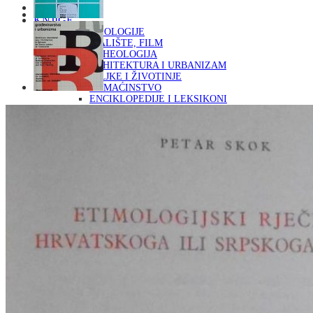
Naslovna
KNJIGE
OD ARHEOLOGIJE
DO KAZALIŠTE, FILM
ARHEOLOGIJA
ARHITEKTURA I URBANIZAM
BILJKE I ŽIVOTINJE
DOMAĆINSTVO
ENCIKLOPEDIJE I LEKSIKONI
ETNOLOGIJA
FILOZOFIJA, SOCIOLOGIJA, ANTROPOLOGIJA
FOTOGRAFIJA
GLAZBENA UMJETNOST
KAZALIŠTE, FILM
OD KNJIŽEVNOST
DO RELIGIJA
KNJIŽEVNOST
LIKOVNA UMJETNOST
LJEKOVITO BILJE I ZDRAVLJE
MITOLOGIJA
POVIJEST I PUBLICISTIKA
PRIRODNE ZNANOSTI
PSIHOLOGIJA, POPULARNA PSIHOLOGIJA,
ALTERNATIVA
RAZNO
RELIGIJA
OD RJEČNIKA
DO ZEMLJOVIDA