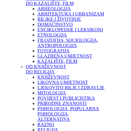
DO KAZALIŠTE, FILM
ARHEOLOGIJA
ARHITEKTURA I URBANIZAM
BILJKE I ŽIVOTINJE
DOMAĆINSTVO
ENCIKLOPEDIJE I LEKSIKONI
ETNOLOGIJA
FILOZOFIJA, SOCIOLOGIJA,
ANTROPOLOGIJA
FOTOGRAFIJA
GLAZBENA UMJETNOST
KAZALIŠTE, FILM
OD KNJIŽEVNOST
DO RELIGIJA
KNJIŽEVNOST
LIKOVNA UMJETNOST
LJEKOVITO BILJE I ZDRAVLJE
MITOLOGIJA
POVIJEST I PUBLICISTIKA
PRIRODNE ZNANOSTI
PSIHOLOGIJA, POPULARNA
PSIHOLOGIJA,
ALTERNATIVA
RAZNO
RELIGIJA