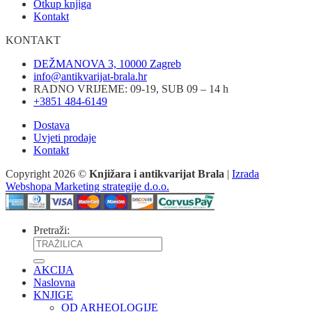
Otkup knjiga
Kontakt
KONTAKT
DEŽMANOVA 3, 10000 Zagreb
info@antikvarijat-brala.hr
RADNO VRIJEME: 09-19, SUB 09 – 14 h
+3851 484-6149
Dostava
Uvjeti prodaje
Kontakt
Copyright 2026 ©
Knjižara i antikvarijat Brala
|
Izrada
Webshopa Marketing strategije d.o.o.
Pretraži:
AKCIJA
Naslovna
KNJIGE
OD ARHEOLOGIJE