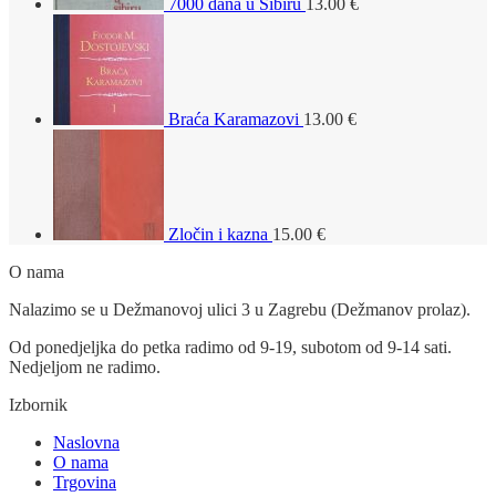
7000 dana u Sibiru
13.00
€
Braća Karamazovi
13.00
€
Zločin i kazna
15.00
€
O nama
Nalazimo se u Dežmanovoj ulici 3 u Zagrebu (Dežmanov prolaz).
Od ponedjeljka do petka radimo od 9-19, subotom od 9-14 sati.
Nedjeljom ne radimo.
Izbornik
Naslovna
O nama
Trgovina