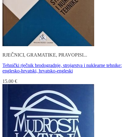
RJEČNICI, GRAMATIKE, PRAVOPISI...
Tehnički rječnik brodogradnje, strojarstva i nuklearne tehnike:
englesko-hrvatski, hrvatsko-engleski
15.00
€