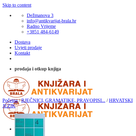
Skip to content
Dežmanova 3
info@antikvarijat-brala.hr
Radno Vrijeme
+3851 484-6149
Dostava
Uvjeti prodaje
Kontakt
prodaja i otkup knjiga
Početna
/
RJEČNICI, GRAMATIKE, PRAVOPISI...
/
HRVATSKI
JEZIK