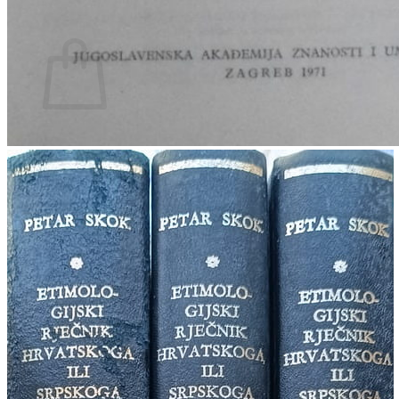
Povratak u trgovinu
Košarica
Nema proizvoda u košarici
Povratak u trgovinu