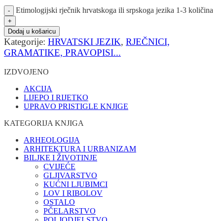
Etimologijski rječnik hrvatskoga ili srpskoga jezika 1-3 količina
Dodaj u košaricu
Kategorije:
HRVATSKI JEZIK
,
RJEČNICI,
GRAMATIKE, PRAVOPISI...
IZDVOJENO
AKCIJA
LIJEPO I RIJETKO
UPRAVO PRISTIGLE KNJIGE
KATEGORIJA KNJIGA
ARHEOLOGIJA
ARHITEKTURA I URBANIZAM
BILJKE I ŽIVOTINJE
CVIJEĆE
GLJIVARSTVO
KUĆNI LJUBIMCI
LOV I RIBOLOV
OSTALO
PČELARSTVO
POLJODJELSTVO