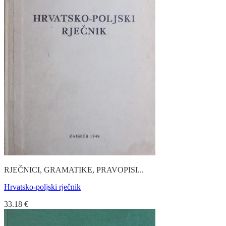
RJEČNICI, GRAMATIKE, PRAVOPISI...
Hrvatsko-poljski rječnik
33.18
€