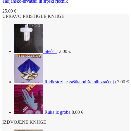
Talijansko-hrvatski ili srpski rječnik
25.00
€
UPRAVO PRISTIGLE KNJIGE
Stećci
12.00
€
Radiestezija: zaštita od štetnih zračenja
7.00
€
Ruka iz groba
8.00
€
IZDVOJENE KNJIGE