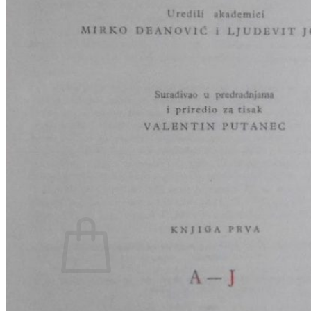
RJEČNICI, GRAMATIKE, PRAVOPISI…
ŠAH
SPORT
STRIPOVI
TEHNIČKE ZNANOSTI
TEORIJA I POVIJEST KNJIŽEVNOSTI
VEDUTE
ZAGREB
ZEMLJOVIDI
Otkup knjiga
O nama
Novosti
AKCIJA
Pretraži:
Nema proizvoda u košarici