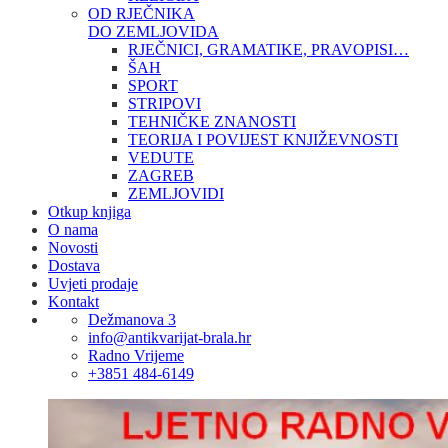
OD RJEČNIKA
DO ZEMLJOVIDA
RJEČNICI, GRAMATIKE, PRAVOPISI…
ŠAH
SPORT
STRIPOVI
TEHNIČKE ZNANOSTI
TEORIJA I POVIJEST KNJIŽEVNOSTI
VEDUTE
ZAGREB
ZEMLJOVIDI
Otkup knjiga
O nama
Novosti
Dostava
Uvjeti prodaje
Kontakt
Dežmanova 3
info@antikvarijat-brala.hr
Radno Vrijeme
+3851 484-6149