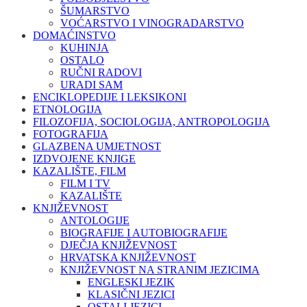
ŠUMARSTVO
VOĆARSTVO I VINOGRADARSTVO
DOMAĆINSTVO
KUHINJA
OSTALO
RUČNI RADOVI
URADI SAM
ENCIKLOPEDIJE I LEKSIKONI
ETNOLOGIJA
FILOZOFIJA, SOCIOLOGIJA, ANTROPOLOGIJA
FOTOGRAFIJA
GLAZBENA UMJETNOST
IZDVOJENE KNJIGE
KAZALIŠTE, FILM
FILM I TV
KAZALIŠTE
KNJIŽEVNOST
ANTOLOGIJE
BIOGRAFIJE I AUTOBIOGRAFIJE
DJEČJA KNJIŽEVNOST
HRVATSKA KNJIŽEVNOST
KNJIŽEVNOST NA STRANIM JEZICIMA
ENGLESKI JEZIK
KLASIČNI JEZICI
OSTALI JEZICI