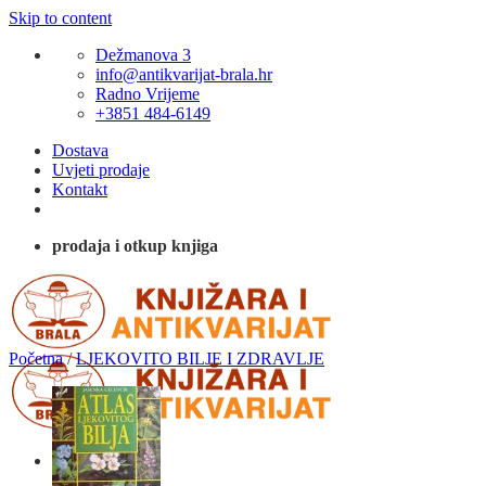
Skip to content
Dežmanova 3
info@antikvarijat-brala.hr
Radno Vrijeme
+3851 484-6149
Dostava
Uvjeti prodaje
Kontakt
prodaja i otkup knjiga
Početna
/
LJEKOVITO BILJE I ZDRAVLJE