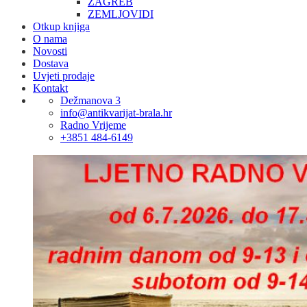
ZAGREB
ZEMLJOVIDI
Otkup knjiga
O nama
Novosti
Dostava
Uvjeti prodaje
Kontakt
Dežmanova 3
info@antikvarijat-brala.hr
Radno Vrijeme
+3851 484-6149