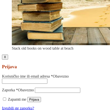
Stack old books on wood table at beach
X
Prijava
Korisničko ime ili email adresa
*
Obavezno
Zaporka
*
Obavezno
Zapamti me
Prijava
Izgubili ste zaporku?