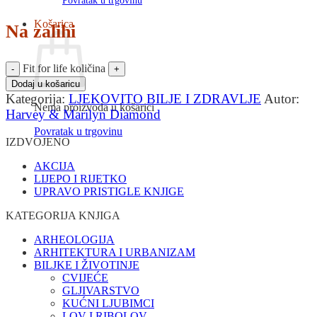
Povratak u trgovinu
Košarica
Na zalihi
Fit for life količina
Dodaj u košaricu
Kategorija:
LJEKOVITO BILJE I ZDRAVLJE
Autor:
Nema proizvoda u košarici
Harvey & Marilyn Diamond
Povratak u trgovinu
IZDVOJENO
AKCIJA
LIJEPO I RIJETKO
UPRAVO PRISTIGLE KNJIGE
KATEGORIJA KNJIGA
ARHEOLOGIJA
ARHITEKTURA I URBANIZAM
BILJKE I ŽIVOTINJE
CVIJEĆE
GLJIVARSTVO
KUĆNI LJUBIMCI
LOV I RIBOLOV