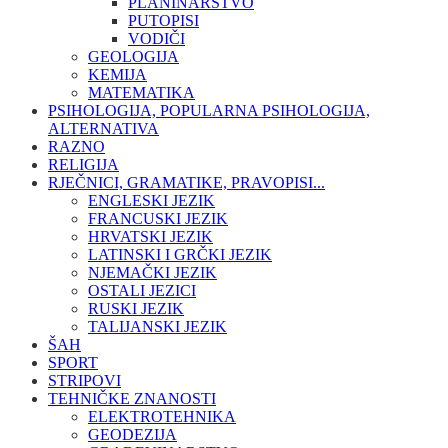
PLANINARSTVO
PUTOPISI
VODIČI
GEOLOGIJA
KEMIJA
MATEMATIKA
PSIHOLOGIJA, POPULARNA PSIHOLOGIJA,
ALTERNATIVA
RAZNO
RELIGIJA
RJEČNICI, GRAMATIKE, PRAVOPISI...
ENGLESKI JEZIK
FRANCUSKI JEZIK
HRVATSKI JEZIK
LATINSKI I GRČKI JEZIK
NJEMAČKI JEZIK
OSTALI JEZICI
RUSKI JEZIK
TALIJANSKI JEZIK
ŠAH
SPORT
STRIPOVI
TEHNIČKE ZNANOSTI
ELEKTROTEHNIKA
GEODEZIJA