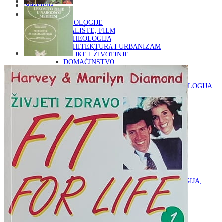
Naslovna
KNJIGE
OD ARHEOLOGIJE
DO KAZALIŠTE, FILM
ARHEOLOGIJA
ARHITEKTURA I URBANIZAM
BILJKE I ŽIVOTINJE
DOMAĆINSTVO
ENCIKLOPEDIJE I LEKSIKONI
ETNOLOGIJA
FILOZOFIJA, SOCIOLOGIJA, ANTROPOLOGIJA
FOTOGRAFIJA
GLAZBENA UMJETNOST
KAZALIŠTE, FILM
OD KNJIŽEVNOST
DO RELIGIJA
KNJIŽEVNOST
LIKOVNA UMJETNOST
LJEKOVITO BILJE I ZDRAVLJE
MITOLOGIJA
POVIJEST I PUBLICISTIKA
PRIRODNE ZNANOSTI
PSIHOLOGIJA, POPULARNA PSIHOLOGIJA,
ALTERNATIVA
RAZNO
RELIGIJA
OD RJEČNIKA
DO ZEMLJOVIDA