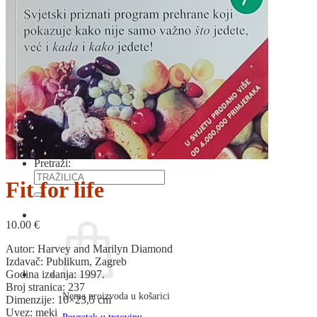
RJEČNICI, GRAMATIKE, PRAVOPISI…
ŠAH
SPORT
STRIPOVI
TEHNIČKE ZNANOSTI
TEORIJA I POVIJEST KNJIŽEVNOSTI
VEDUTE
ZAGREB
ZEMLJOVIDI
Otkup knjiga
O nama
Novosti
AKCIJA
Pretraži:
Fit for life
10.00
€
Autor: Harvey and Marilyn Diamond
Izdavač: Publikum, Zagreb
Godina izdanja: 1997.
Broj stranica: 237
Nema proizvoda u košarici
Dimenzije: 16×23,5 cm
Uvez: meki