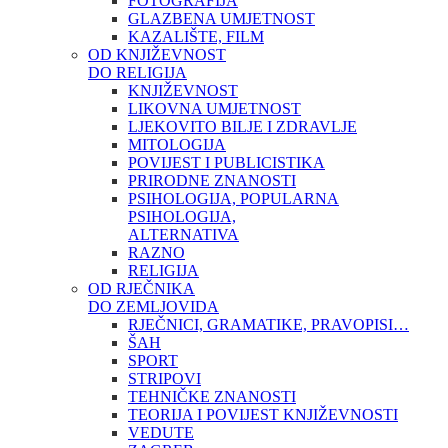
FOTOGRAFIJA
GLAZBENA UMJETNOST
KAZALIŠTE, FILM
OD KNJIŽEVNOST
DO RELIGIJA
KNJIŽEVNOST
LIKOVNA UMJETNOST
LJEKOVITO BILJE I ZDRAVLJE
MITOLOGIJA
POVIJEST I PUBLICISTIKA
PRIRODNE ZNANOSTI
PSIHOLOGIJA, POPULARNA
PSIHOLOGIJA,
ALTERNATIVA
RAZNO
RELIGIJA
OD RJEČNIKA
DO ZEMLJOVIDA
RJEČNICI, GRAMATIKE, PRAVOPISI…
ŠAH
SPORT
STRIPOVI
TEHNIČKE ZNANOSTI
TEORIJA I POVIJEST KNJIŽEVNOSTI
VEDUTE