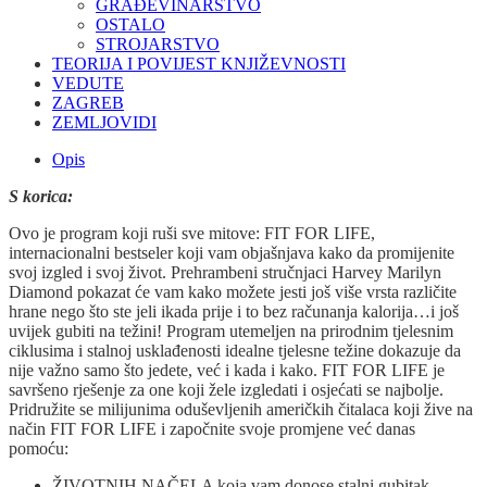
GRAĐEVINARSTVO
OSTALO
STROJARSTVO
TEORIJA I POVIJEST KNJIŽEVNOSTI
VEDUTE
ZAGREB
ZEMLJOVIDI
Opis
S korica:
Ovo je program koji ruši sve mitove: FIT FOR LIFE,
internacionalni bestseler koji vam objašnjava kako da promijenite
svoj izgled i svoj život. Prehrambeni stručnjaci Harvey Marilyn
Diamond pokazat će vam kako možete jesti još više vrsta različite
hrane nego što ste jeli ikada prije i to bez računanja kalorija…i još
uvijek gubiti na težini! Program utemeljen na prirodnim tjelesnim
ciklusima i stalnoj usklađenosti idealne tjelesne težine dokazuje da
nije važno samo što jedete, već i kada i kako. FIT FOR LIFE je
savršeno rješenje za one koji žele izgledati i osjećati se najbolje.
Pridružite se milijunima oduševljenih američkih čitalaca koji žive na
način FIT FOR LIFE i započnite svoje promjene već danas
pomoću:
ŽIVOTNIH NAČELA koja vam donose stalni gubitak