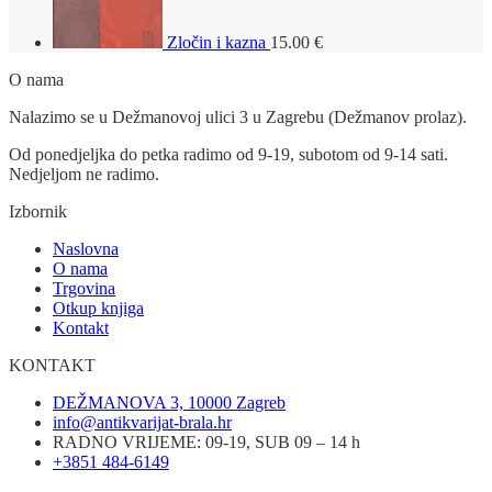
Zločin i kazna
15.00
€
O nama
Nalazimo se u Dežmanovoj ulici 3 u Zagrebu (Dežmanov prolaz).
Od ponedjeljka do petka radimo od 9-19, subotom od 9-14 sati.
Nedjeljom ne radimo.
Izbornik
Naslovna
O nama
Trgovina
Otkup knjiga
Kontakt
KONTAKT
DEŽMANOVA 3, 10000 Zagreb
info@antikvarijat-brala.hr
RADNO VRIJEME: 09-19, SUB 09 – 14 h
+3851 484-6149