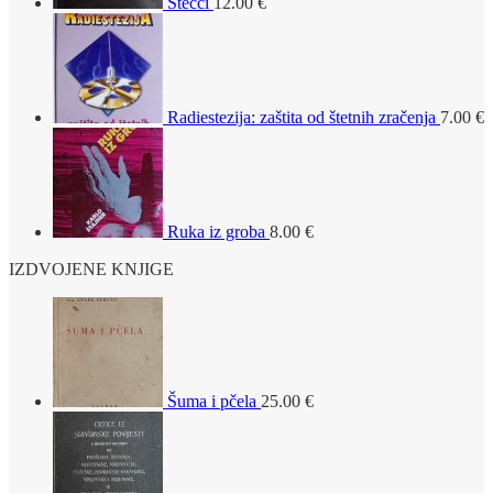
Stećci
12.00
€
Radiestezija: zaštita od štetnih zračenja
7.00
€
Ruka iz groba
8.00
€
IZDVOJENE KNJIGE
Šuma i pčela
25.00
€