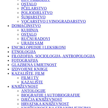
OSTALO
PČELARSTVO
POLJODJELSTVO
ŠUMARSTVO
VOĆARSTVO I VINOGRADARSTVO
DOMAĆINSTVO
KUHINJA
OSTALO
RUČNI RADOVI
URADI SAM
ENCIKLOPEDIJE I LEKSIKONI
ETNOLOGIJA
FILOZOFIJA, SOCIOLOGIJA, ANTROPOLOGIJA
FOTOGRAFIJA
GLAZBENA UMJETNOST
IZDVOJENE KNJIGE
KAZALIŠTE, FILM
FILM I TV
KAZALIŠTE
KNJIŽEVNOST
ANTOLOGIJE
BIOGRAFIJE I AUTOBIOGRAFIJE
DJEČJA KNJIŽEVNOST
HRVATSKA KNJIŽEVNOST