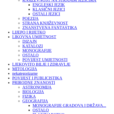
KNJIŽEVNOST NA STRANIM JEZICIMA
ENGLESKI JEZIK
KLASIČNI JEZICI
OSTALI JEZICI
POEZIJA
STRANA KNJIŽEVNOST
ZNANSTVENA FANTASTIKA
LIJEPO I RIJETKO
LIKOVNA UMJETNOST
DIZAJN
KATALOZI
MONOGRAFIJE
OSTALO
POVIJEST UMJETNOSTI
LJEKOVITO BILJE I ZDRAVLJE
MITOLOGIJA
nekategorizarne
POVIJEST I PUBLICISTIKA
PRIRODNE ZNANOSTI
ASTRONOMIJA
BIOLOGIJA
FIZIKA
GEOGRAFIJA
MONOGRAFIJE GRADOVA I DRŽAVA...
OSTALO