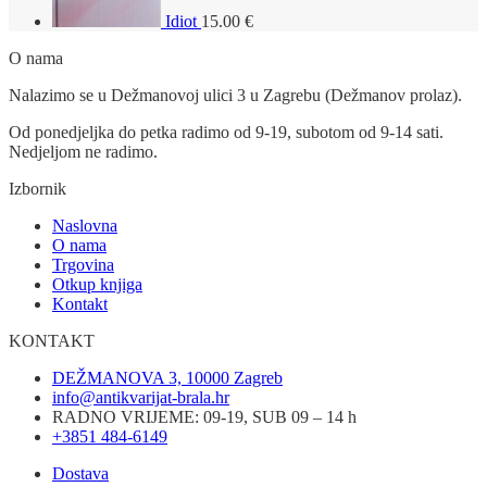
Idiot
15.00
€
O nama
Nalazimo se u Dežmanovoj ulici 3 u Zagrebu (Dežmanov prolaz).
Od ponedjeljka do petka radimo od 9-19, subotom od 9-14 sati.
Nedjeljom ne radimo.
Izbornik
Naslovna
O nama
Trgovina
Otkup knjiga
Kontakt
KONTAKT
DEŽMANOVA 3, 10000 Zagreb
info@antikvarijat-brala.hr
RADNO VRIJEME: 09-19, SUB 09 – 14 h
+3851 484-6149
Dostava