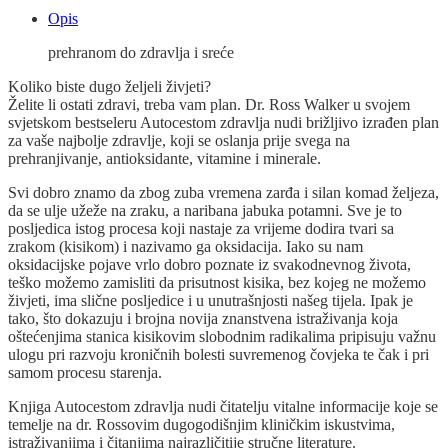
Opis
prehranom do zdravlja i sreće
Koliko biste dugo željeli živjeti?
Želite li ostati zdravi, treba vam plan. Dr. Ross Walker u svojem
svjetskom bestseleru Autocestom zdravlja nudi brižljivo izrađen plan
za vaše najbolje zdravlje, koji se oslanja prije svega na
prehranjivanje, antioksidante, vitamine i minerale.
Svi dobro znamo da zbog zuba vremena zarđa i silan komad željeza,
da se ulje užeže na zraku, a naribana jabuka potamni. Sve je to
posljedica istog procesa koji nastaje za vrijeme dodira tvari sa
zrakom (kisikom) i nazivamo ga oksidacija. Iako su nam
oksidacijske pojave vrlo dobro poznate iz svakodnevnog života,
teško možemo zamisliti da prisutnost kisika, bez kojeg ne možemo
živjeti, ima slične posljedice i u unutrašnjosti našeg tijela. Ipak je
tako, što dokazuju i brojna novija znanstvena istraživanja koja
oštećenjima stanica kisikovim slobodnim radikalima pripisuju važnu
ulogu pri razvoju kroničnih bolesti suvremenog čovjeka te čak i pri
samom procesu starenja.
Knjiga Autocestom zdravlja nudi čitatelju vitalne informacije koje se
temelje na dr. Rossovim dugogodišnjim kliničkim iskustvima,
istraživanjima i čitanjima najrazličitije stručne literature.