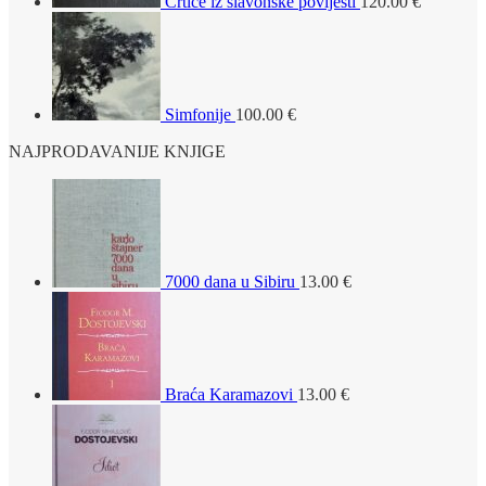
Crtice iz slavonske povijesti
120.00
€
Simfonije
100.00
€
NAJPRODAVANIJE KNJIGE
7000 dana u Sibiru
13.00
€
Braća Karamazovi
13.00
€