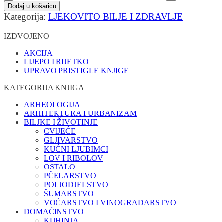
Dodaj u košaricu
Kategorija:
LJEKOVITO BILJE I ZDRAVLJE
IZDVOJENO
AKCIJA
LIJEPO I RIJETKO
UPRAVO PRISTIGLE KNJIGE
KATEGORIJA KNJIGA
ARHEOLOGIJA
ARHITEKTURA I URBANIZAM
BILJKE I ŽIVOTINJE
CVIJEĆE
GLJIVARSTVO
KUĆNI LJUBIMCI
LOV I RIBOLOV
OSTALO
PČELARSTVO
POLJODJELSTVO
ŠUMARSTVO
VOĆARSTVO I VINOGRADARSTVO
DOMAĆINSTVO
KUHINJA