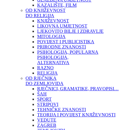
KAZALIŠTE, FILM
OD KNJIŽEVNOST
DO RELIGIJA
KNJIŽEVNOST
LIKOVNA UMJETNOST
LJEKOVITO BILJE I ZDRAVLJE
MITOLOGIJA
POVIJEST I PUBLICISTIKA
PRIRODNE ZNANOSTI
PSIHOLOGIJA, POPULARNA
PSIHOLOGIJA,
ALTERNATIVA
RAZNO
RELIGIJA
OD RJEČNIKA
DO ZEMLJOVIDA
RJEČNICI, GRAMATIKE, PRAVOPISI…
ŠAH
SPORT
STRIPOVI
TEHNIČKE ZNANOSTI
TEORIJA I POVIJEST KNJIŽEVNOSTI
VEDUTE
ZAGREB