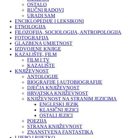
OSTALO
RUČNI RADOVI
URADI SAM
ENCIKLOPEDIJE I LEKSIKONI
ETNOLOGIJA
FILOZOFIJA, SOCIOLOGIJA, ANTROPOLOGIJA
FOTOGRAFIJA
GLAZBENA UMJETNOST
IZDVOJENE KNJIGE
KAZALIŠTE, FILM
FILM I TV
KAZALIŠTE
KNJIŽEVNOST
ANTOLOGIJE
BIOGRAFIJE I AUTOBIOGRAFIJE
DJEČJA KNJIŽEVNOST
HRVATSKA KNJIŽEVNOST
KNJIŽEVNOST NA STRANIM JEZICIMA
ENGLESKI JEZIK
KLASIČNI JEZICI
OSTALI JEZICI
POEZIJA
STRANA KNJIŽEVNOST
ZNANSTVENA FANTASTIKA
LIJEPO I RIJETKO