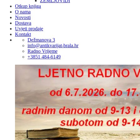
ZEMLJOVIDI
Otkup knjiga
O nama
Novosti
Dostava
Uvjeti prodaje
Kontakt
Dežmanova 3
info@antikvarijat-brala.hr
Radno Vrijeme
+3851 484-6149