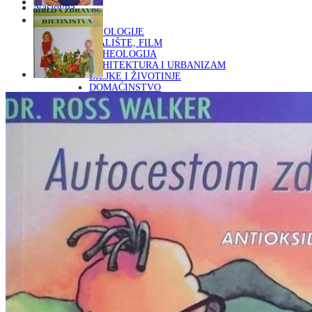
Naslovna
KNJIGE
OD ARHEOLOGIJE
DO KAZALIŠTE, FILM
ARHEOLOGIJA
ARHITEKTURA I URBANIZAM
BILJKE I ŽIVOTINJE
DOMAĆINSTVO
ENCIKLOPEDIJE I LEKSIKONI
ETNOLOGIJA
FILOZOFIJA, SOCIOLOGIJA, ANTROPOLOGIJA
FOTOGRAFIJA
GLAZBENA UMJETNOST
KAZALIŠTE, FILM
OD KNJIŽEVNOST
DO RELIGIJA
KNJIŽEVNOST
LIKOVNA UMJETNOST
LJEKOVITO BILJE I ZDRAVLJE
MITOLOGIJA
POVIJEST I PUBLICISTIKA
PRIRODNE ZNANOSTI
PSIHOLOGIJA, POPULARNA PSIHOLOGIJA,
ALTERNATIVA
RAZNO
RELIGIJA
OD RJEČNIKA
DO ZEMLJOVIDA