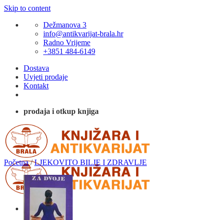
Skip to content
Dežmanova 3
info@antikvarijat-brala.hr
Radno Vrijeme
+3851 484-6149
Dostava
Uvjeti prodaje
Kontakt
prodaja i otkup knjiga
Početna
/
LJEKOVITO BILJE I ZDRAVLJE