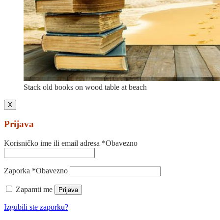
Stack old books on wood table at beach
X
Prijava
Korisničko ime ili email adresa
*
Obavezno
Zaporka
*
Obavezno
Zapamti me
Prijava
Izgubili ste zaporku?