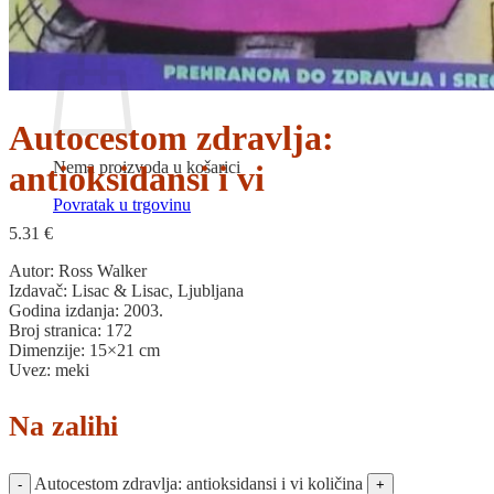
Povratak u trgovinu
Košarica
Autocestom zdravlja:
Nema proizvoda u košarici
antioksidansi i vi
Povratak u trgovinu
5.31
€
Autor: Ross Walker
Izdavač: Lisac & Lisac, Ljubljana
Godina izdanja: 2003.
Broj stranica: 172
Dimenzije: 15×21 cm
Uvez: meki
Na zalihi
Autocestom zdravlja: antioksidansi i vi količina