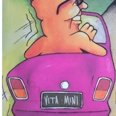
RJEČNICI, GRAMATIKE, PRAVOPISI…
ŠAH
SPORT
STRIPOVI
TEHNIČKE ZNANOSTI
TEORIJA I POVIJEST KNJIŽEVNOSTI
VEDUTE
ZAGREB
ZEMLJOVIDI
Otkup knjiga
O nama
Novosti
AKCIJA
Pretraži:
Nema proizvoda u košarici