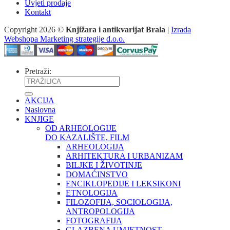
Uvjeti prodaje
Kontakt
Copyright 2026 ©
Knjižara i antikvarijat Brala
|
Izrada
Webshopa Marketing strategije d.o.o.
Pretraži:
AKCIJA
Naslovna
KNJIGE
OD ARHEOLOGIJE
DO KAZALIŠTE, FILM
ARHEOLOGIJA
ARHITEKTURA I URBANIZAM
BILJKE I ŽIVOTINJE
DOMAĆINSTVO
ENCIKLOPEDIJE I LEKSIKONI
ETNOLOGIJA
FILOZOFIJA, SOCIOLOGIJA,
ANTROPOLOGIJA
FOTOGRAFIJA
GLAZBENA UMJETNOST