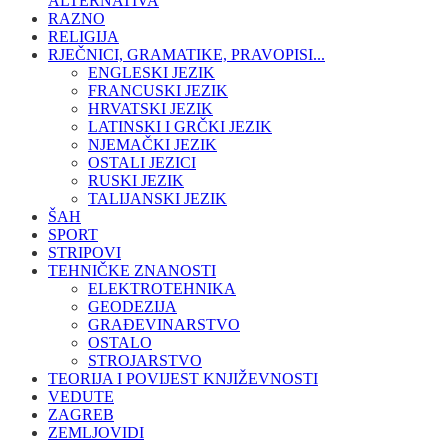
ALTERNATIVA
RAZNO
RELIGIJA
RJEČNICI, GRAMATIKE, PRAVOPISI...
ENGLESKI JEZIK
FRANCUSKI JEZIK
HRVATSKI JEZIK
LATINSKI I GRČKI JEZIK
NJEMAČKI JEZIK
OSTALI JEZICI
RUSKI JEZIK
TALIJANSKI JEZIK
ŠAH
SPORT
STRIPOVI
TEHNIČKE ZNANOSTI
ELEKTROTEHNIKA
GEODEZIJA
GRAĐEVINARSTVO
OSTALO
STROJARSTVO
TEORIJA I POVIJEST KNJIŽEVNOSTI
VEDUTE
ZAGREB
ZEMLJOVIDI