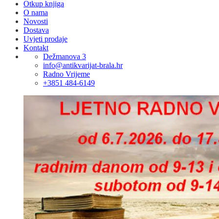
Otkup knjiga
O nama
Novosti
Dostava
Uvjeti prodaje
Kontakt
Dežmanova 3
info@antikvarijat-brala.hr
Radno Vrijeme
+3851 484-6149