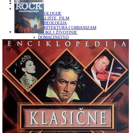
Naslovna
KNJIGE
OD ARHEOLOGIJE
DO KAZALIŠTE, FILM
ARHEOLOGIJA
ARHITEKTURA I URBANIZAM
BILJKE I ŽIVOTINJE
DOMAĆINSTVO
ENCIKLOPEDIJE I LEKSIKONI
ETNOLOGIJA
FILOZOFIJA, SOCIOLOGIJA, ANTROPOLOGIJA
FOTOGRAFIJA
GLAZBENA UMJETNOST
KAZALIŠTE, FILM
OD KNJIŽEVNOST
DO RELIGIJA
KNJIŽEVNOST
LIKOVNA UMJETNOST
LJEKOVITO BILJE I ZDRAVLJE
MITOLOGIJA
POVIJEST I PUBLICISTIKA
PRIRODNE ZNANOSTI
PSIHOLOGIJA, POPULARNA PSIHOLOGIJA,
ALTERNATIVA
RAZNO
RELIGIJA
OD RJEČNIKA
DO ZEMLJOVIDA