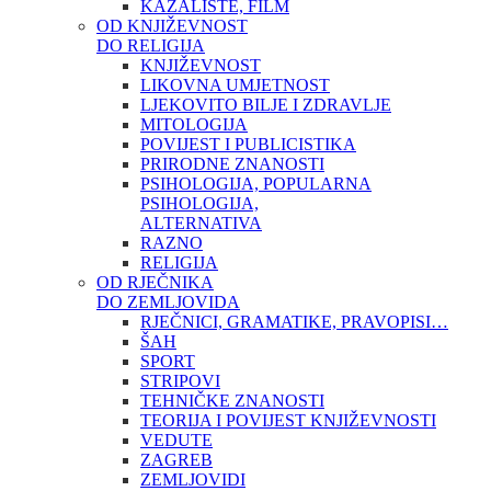
KAZALIŠTE, FILM
OD KNJIŽEVNOST
DO RELIGIJA
KNJIŽEVNOST
LIKOVNA UMJETNOST
LJEKOVITO BILJE I ZDRAVLJE
MITOLOGIJA
POVIJEST I PUBLICISTIKA
PRIRODNE ZNANOSTI
PSIHOLOGIJA, POPULARNA
PSIHOLOGIJA,
ALTERNATIVA
RAZNO
RELIGIJA
OD RJEČNIKA
DO ZEMLJOVIDA
RJEČNICI, GRAMATIKE, PRAVOPISI…
ŠAH
SPORT
STRIPOVI
TEHNIČKE ZNANOSTI
TEORIJA I POVIJEST KNJIŽEVNOSTI
VEDUTE
ZAGREB
ZEMLJOVIDI