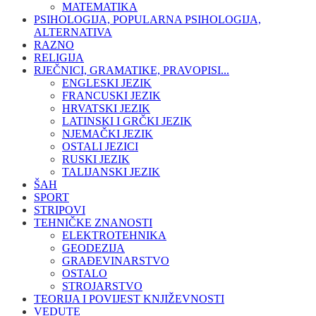
MATEMATIKA
PSIHOLOGIJA, POPULARNA PSIHOLOGIJA,
ALTERNATIVA
RAZNO
RELIGIJA
RJEČNICI, GRAMATIKE, PRAVOPISI...
ENGLESKI JEZIK
FRANCUSKI JEZIK
HRVATSKI JEZIK
LATINSKI I GRČKI JEZIK
NJEMAČKI JEZIK
OSTALI JEZICI
RUSKI JEZIK
TALIJANSKI JEZIK
ŠAH
SPORT
STRIPOVI
TEHNIČKE ZNANOSTI
ELEKTROTEHNIKA
GEODEZIJA
GRAĐEVINARSTVO
OSTALO
STROJARSTVO
TEORIJA I POVIJEST KNJIŽEVNOSTI
VEDUTE