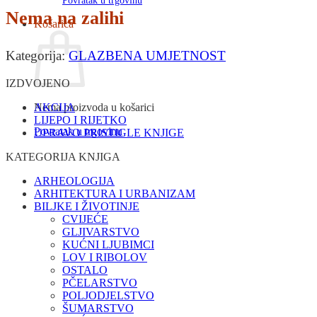
Povratak u trgovinu
Nema na zalihi
Košarica
Kategorija:
GLAZBENA UMJETNOST
IZDVOJENO
Nema proizvoda u košarici
AKCIJA
LIJEPO I RIJETKO
Povratak u trgovinu
UPRAVO PRISTIGLE KNJIGE
KATEGORIJA KNJIGA
ARHEOLOGIJA
ARHITEKTURA I URBANIZAM
BILJKE I ŽIVOTINJE
CVIJEĆE
GLJIVARSTVO
KUĆNI LJUBIMCI
LOV I RIBOLOV
OSTALO
PČELARSTVO
POLJODJELSTVO
ŠUMARSTVO