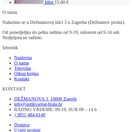
Idiot
15.00
€
O nama
Nalazimo se u Dežmanovoj ulici 3 u Zagrebu (Dežmanov prolaz).
Od ponedjeljka do petka radimo od 9-19, subotom od 9-14 sati.
Nedjeljom ne radimo.
Izbornik
Naslovna
O nama
Trgovina
Otkup knjiga
Kontakt
KONTAKT
DEŽMANOVA 3, 10000 Zagreb
info@antikvarijat-brala.hr
RADNO VRIJEME: 09-19, SUB 09 – 14 h
+3851 484-6149
Dostava
Uvjeti prodaje