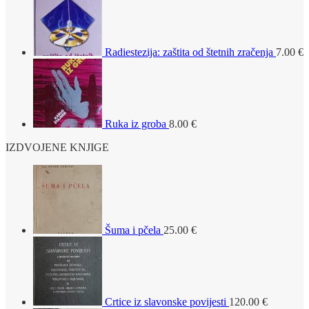
Radiestezija: zaštita od štetnih zračenja
7.00
€
Ruka iz groba
8.00
€
IZDVOJENE KNJIGE
Šuma i pčela
25.00
€
Crtice iz slavonske povijesti
120.00
€