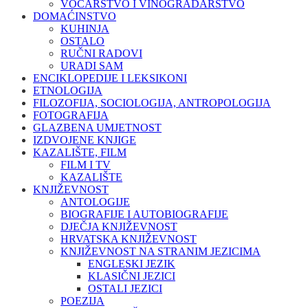
VOĆARSTVO I VINOGRADARSTVO
DOMAĆINSTVO
KUHINJA
OSTALO
RUČNI RADOVI
URADI SAM
ENCIKLOPEDIJE I LEKSIKONI
ETNOLOGIJA
FILOZOFIJA, SOCIOLOGIJA, ANTROPOLOGIJA
FOTOGRAFIJA
GLAZBENA UMJETNOST
IZDVOJENE KNJIGE
KAZALIŠTE, FILM
FILM I TV
KAZALIŠTE
KNJIŽEVNOST
ANTOLOGIJE
BIOGRAFIJE I AUTOBIOGRAFIJE
DJEČJA KNJIŽEVNOST
HRVATSKA KNJIŽEVNOST
KNJIŽEVNOST NA STRANIM JEZICIMA
ENGLESKI JEZIK
KLASIČNI JEZICI
OSTALI JEZICI
POEZIJA