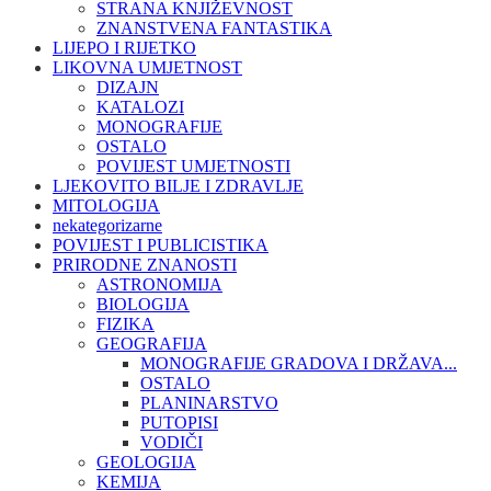
STRANA KNJIŽEVNOST
ZNANSTVENA FANTASTIKA
LIJEPO I RIJETKO
LIKOVNA UMJETNOST
DIZAJN
KATALOZI
MONOGRAFIJE
OSTALO
POVIJEST UMJETNOSTI
LJEKOVITO BILJE I ZDRAVLJE
MITOLOGIJA
nekategorizarne
POVIJEST I PUBLICISTIKA
PRIRODNE ZNANOSTI
ASTRONOMIJA
BIOLOGIJA
FIZIKA
GEOGRAFIJA
MONOGRAFIJE GRADOVA I DRŽAVA...
OSTALO
PLANINARSTVO
PUTOPISI
VODIČI
GEOLOGIJA
KEMIJA