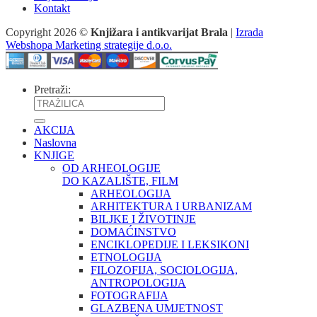
Kontakt
Copyright 2026 ©
Knjižara i antikvarijat Brala
|
Izrada
Webshopa Marketing strategije d.o.o.
Pretraži:
AKCIJA
Naslovna
KNJIGE
OD ARHEOLOGIJE
DO KAZALIŠTE, FILM
ARHEOLOGIJA
ARHITEKTURA I URBANIZAM
BILJKE I ŽIVOTINJE
DOMAĆINSTVO
ENCIKLOPEDIJE I LEKSIKONI
ETNOLOGIJA
FILOZOFIJA, SOCIOLOGIJA,
ANTROPOLOGIJA
FOTOGRAFIJA
GLAZBENA UMJETNOST