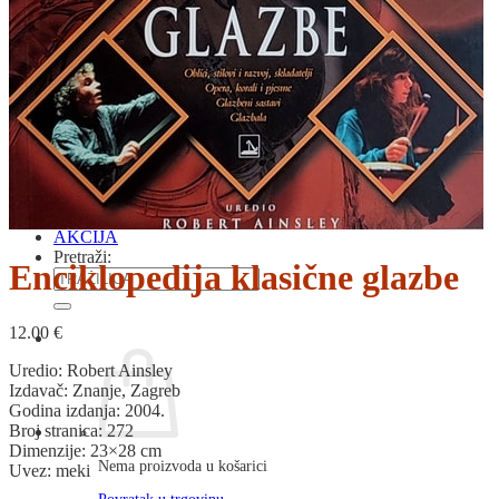
RJEČNICI, GRAMATIKE, PRAVOPISI…
ŠAH
SPORT
STRIPOVI
TEHNIČKE ZNANOSTI
TEORIJA I POVIJEST KNJIŽEVNOSTI
VEDUTE
ZAGREB
ZEMLJOVIDI
Otkup knjiga
O nama
Novosti
AKCIJA
Pretraži:
Enciklopedija klasične glazbe
12.00
€
Uredio: Robert Ainsley
Izdavač: Znanje, Zagreb
Godina izdanja: 2004.
Broj stranica: 272
Dimenzije: 23×28 cm
Nema proizvoda u košarici
Uvez: meki