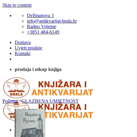
Skip to content
Dežmanova 3
info@antikvarijat-brala.hr
Radno Vrijeme
+3851 484-6149
Dostava
Uvjeti prodaje
Kontakt
prodaja i otkup knjiga
Početna
/
GLAZBENA UMJETNOST