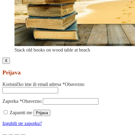
Stack old books on wood table at beach
X
Prijava
Korisničko ime ili email adresa
*
Obavezno
Zaporka
*
Obavezno
Zapamti me
Prijava
Izgubili ste zaporku?