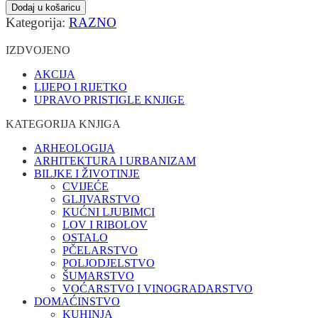
Dodaj u košaricu
Kategorija:
RAZNO
IZDVOJENO
AKCIJA
LIJEPO I RIJETKO
UPRAVO PRISTIGLE KNJIGE
KATEGORIJA KNJIGA
ARHEOLOGIJA
ARHITEKTURA I URBANIZAM
BILJKE I ŽIVOTINJE
CVIJEĆE
GLJIVARSTVO
KUĆNI LJUBIMCI
LOV I RIBOLOV
OSTALO
PČELARSTVO
POLJODJELSTVO
ŠUMARSTVO
VOĆARSTVO I VINOGRADARSTVO
DOMAĆINSTVO
KUHINJA