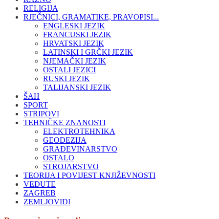
RELIGIJA
RJEČNICI, GRAMATIKE, PRAVOPISI...
ENGLESKI JEZIK
FRANCUSKI JEZIK
HRVATSKI JEZIK
LATINSKI I GRČKI JEZIK
NJEMAČKI JEZIK
OSTALI JEZICI
RUSKI JEZIK
TALIJANSKI JEZIK
ŠAH
SPORT
STRIPOVI
TEHNIČKE ZNANOSTI
ELEKTROTEHNIKA
GEODEZIJA
GRAĐEVINARSTVO
OSTALO
STROJARSTVO
TEORIJA I POVIJEST KNJIŽEVNOSTI
VEDUTE
ZAGREB
ZEMLJOVIDI