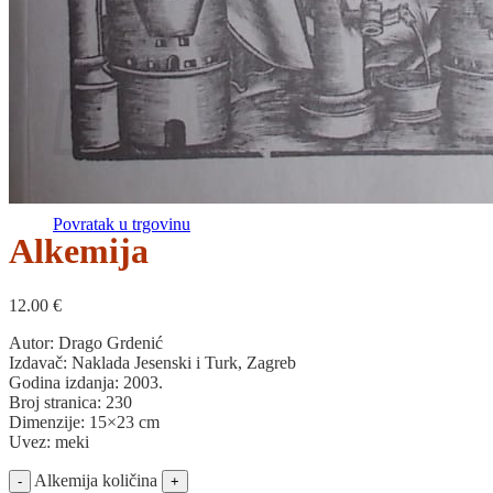
Povratak u trgovinu
Košarica
Nema proizvoda u košarici
Povratak u trgovinu
Alkemija
12.00
€
Autor: Drago Grdenić
Izdavač: Naklada Jesenski i Turk, Zagreb
Godina izdanja: 2003.
Broj stranica: 230
Dimenzije: 15×23 cm
Uvez: meki
Alkemija količina