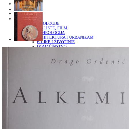
Naslovna
KNJIGE
OD ARHEOLOGIJE
DO KAZALIŠTE, FILM
ARHEOLOGIJA
ARHITEKTURA I URBANIZAM
BILJKE I ŽIVOTINJE
DOMAĆINSTVO
ENCIKLOPEDIJE I LEKSIKONI
ETNOLOGIJA
FILOZOFIJA, SOCIOLOGIJA, ANTROPOLOGIJA
FOTOGRAFIJA
GLAZBENA UMJETNOST
KAZALIŠTE, FILM
OD KNJIŽEVNOST
DO RELIGIJA
KNJIŽEVNOST
LIKOVNA UMJETNOST
LJEKOVITO BILJE I ZDRAVLJE
MITOLOGIJA
POVIJEST I PUBLICISTIKA
PRIRODNE ZNANOSTI
PSIHOLOGIJA, POPULARNA PSIHOLOGIJA,
ALTERNATIVA
RAZNO