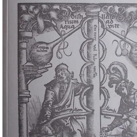
RELIGIJA
OD RJEČNIKA
DO ZEMLJOVIDA
RJEČNICI, GRAMATIKE, PRAVOPISI…
ŠAH
SPORT
STRIPOVI
TEHNIČKE ZNANOSTI
TEORIJA I POVIJEST KNJIŽEVNOSTI
VEDUTE
ZAGREB
ZEMLJOVIDI
Otkup knjiga
O nama
Novosti
AKCIJA
Pretraži:
Nema proizvoda u košarici