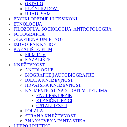
OSTALO
RUČNI RADOVI
URADI SAM
ENCIKLOPEDIJE I LEKSIKONI
ETNOLOGIJA
FILOZOFIJA, SOCIOLOGIJA, ANTROPOLOGIJA
FOTOGRAFIJA
GLAZBENA UMJETNOST
IZDVOJENE KNJIGE
KAZALIŠTE, FILM
FILM I TV
KAZALIŠTE
KNJIŽEVNOST
ANTOLOGIJE
BIOGRAFIJE I AUTOBIOGRAFIJE
DJEČJA KNJIŽEVNOST
HRVATSKA KNJIŽEVNOST
KNJIŽEVNOST NA STRANIM JEZICIMA
ENGLESKI JEZIK
KLASIČNI JEZICI
OSTALI JEZICI
POEZIJA
STRANA KNJIŽEVNOST
ZNANSTVENA FANTASTIKA
LIJEPO I RIJETKO