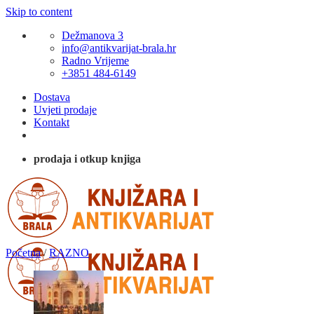
Skip to content
Dežmanova 3
info@antikvarijat-brala.hr
Radno Vrijeme
+3851 484-6149
Dostava
Uvjeti prodaje
Kontakt
prodaja i otkup knjiga
Početna
/
RAZNO