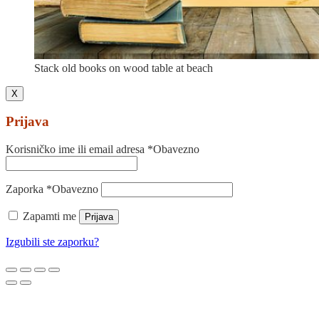
Stack old books on wood table at beach
X
Prijava
Korisničko ime ili email adresa
*
Obavezno
Zaporka
*
Obavezno
Zapamti me
Prijava
Izgubili ste zaporku?