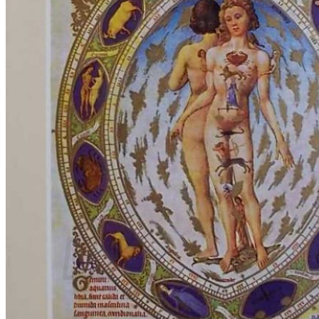
RJEČNICI, GRAMATIKE, PRAVOPISI…
ŠAH
SPORT
STRIPOVI
TEHNIČKE ZNANOSTI
TEORIJA I POVIJEST KNJIŽEVNOSTI
VEDUTE
ZAGREB
ZEMLJOVIDI
Otkup knjiga
O nama
Novosti
AKCIJA
Pretraži:
Nema proizvoda u košarici