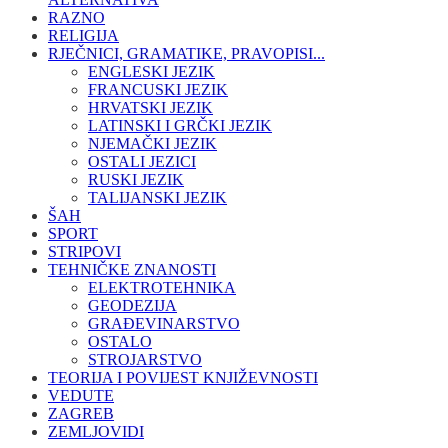
RAZNO
RELIGIJA
RJEČNICI, GRAMATIKE, PRAVOPISI...
ENGLESKI JEZIK
FRANCUSKI JEZIK
HRVATSKI JEZIK
LATINSKI I GRČKI JEZIK
NJEMAČKI JEZIK
OSTALI JEZICI
RUSKI JEZIK
TALIJANSKI JEZIK
ŠAH
SPORT
STRIPOVI
TEHNIČKE ZNANOSTI
ELEKTROTEHNIKA
GEODEZIJA
GRAĐEVINARSTVO
OSTALO
STROJARSTVO
TEORIJA I POVIJEST KNJIŽEVNOSTI
VEDUTE
ZAGREB
ZEMLJOVIDI