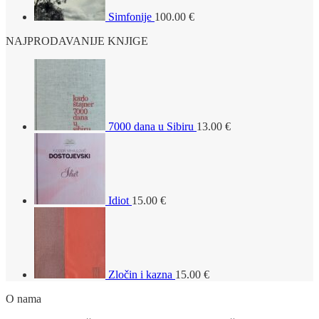
Simfonije
100.00
€
NAJPRODAVANIJE KNJIGE
7000 dana u Sibiru
13.00
€
Idiot
15.00
€
Zločin i kazna
15.00
€
O nama