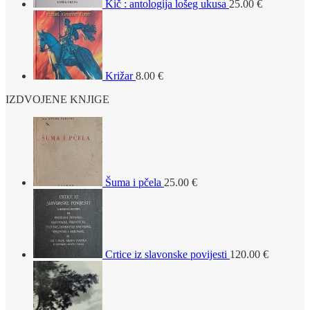
Kič : antologija lošeg ukusa
25.00
€
Križar
8.00
€
IZDVOJENE KNJIGE
Šuma i pčela
25.00
€
Crtice iz slavonske povijesti
120.00
€