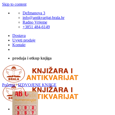
Skip to content
Dežmanova 3
info@antikvarijat-brala.hr
Radno Vrijeme
+3851 484-6149
Dostava
Uvjeti prodaje
Kontakt
prodaja i otkup knjiga
Početna
/
IZDVOJENE KNJIGE