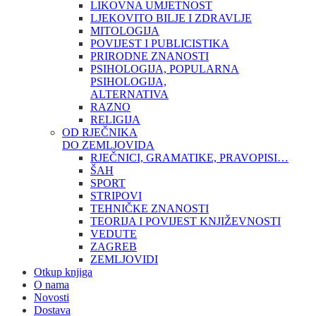
LIKOVNA UMJETNOST
LJEKOVITO BILJE I ZDRAVLJE
MITOLOGIJA
POVIJEST I PUBLICISTIKA
PRIRODNE ZNANOSTI
PSIHOLOGIJA, POPULARNA
PSIHOLOGIJA,
ALTERNATIVA
RAZNO
RELIGIJA
OD RJEČNIKA
DO ZEMLJOVIDA
RJEČNICI, GRAMATIKE, PRAVOPISI…
ŠAH
SPORT
STRIPOVI
TEHNIČKE ZNANOSTI
TEORIJA I POVIJEST KNJIŽEVNOSTI
VEDUTE
ZAGREB
ZEMLJOVIDI
Otkup knjiga
O nama
Novosti
Dostava