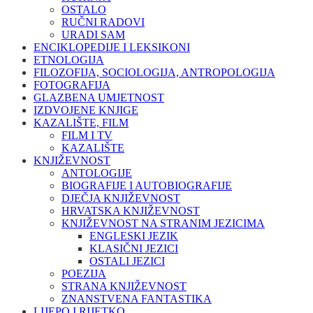
OSTALO
RUČNI RADOVI
URADI SAM
ENCIKLOPEDIJE I LEKSIKONI
ETNOLOGIJA
FILOZOFIJA, SOCIOLOGIJA, ANTROPOLOGIJA
FOTOGRAFIJA
GLAZBENA UMJETNOST
IZDVOJENE KNJIGE
KAZALIŠTE, FILM
FILM I TV
KAZALIŠTE
KNJIŽEVNOST
ANTOLOGIJE
BIOGRAFIJE I AUTOBIOGRAFIJE
DJEČJA KNJIŽEVNOST
HRVATSKA KNJIŽEVNOST
KNJIŽEVNOST NA STRANIM JEZICIMA
ENGLESKI JEZIK
KLASIČNI JEZICI
OSTALI JEZICI
POEZIJA
STRANA KNJIŽEVNOST
ZNANSTVENA FANTASTIKA
LIJEPO I RIJETKO