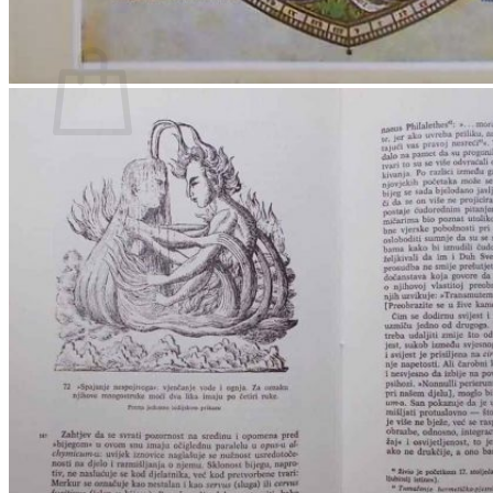
Povratak u trgovinu
Košarica
Nema proizvoda u košarici
Povratak u trgovinu