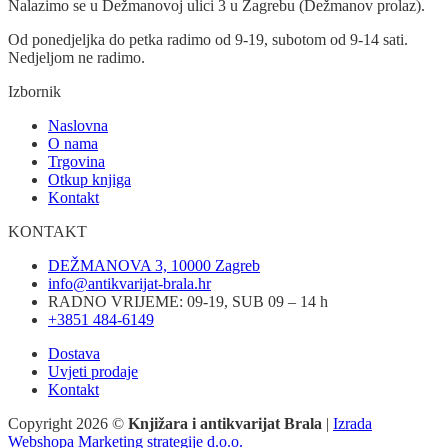
Nalazimo se u Dežmanovoj ulici 3 u Zagrebu (Dežmanov prolaz).
Od ponedjeljka do petka radimo od 9-19, subotom od 9-14 sati.
Nedjeljom ne radimo.
Izbornik
Naslovna
O nama
Trgovina
Otkup knjiga
Kontakt
KONTAKT
DEŽMANOVA 3, 10000 Zagreb
info@antikvarijat-brala.hr
RADNO VRIJEME: 09-19, SUB 09 – 14 h
+3851 484-6149
Dostava
Uvjeti prodaje
Kontakt
Copyright 2026 ©
Knjižara i antikvarijat Brala
|
Izrada
Webshopa Marketing strategije d.o.o.