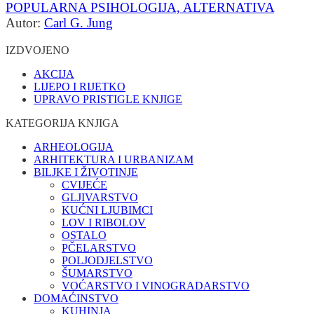
POPULARNA PSIHOLOGIJA, ALTERNATIVA
Autor:
Carl G. Jung
IZDVOJENO
AKCIJA
LIJEPO I RIJETKO
UPRAVO PRISTIGLE KNJIGE
KATEGORIJA KNJIGA
ARHEOLOGIJA
ARHITEKTURA I URBANIZAM
BILJKE I ŽIVOTINJE
CVIJEĆE
GLJIVARSTVO
KUĆNI LJUBIMCI
LOV I RIBOLOV
OSTALO
PČELARSTVO
POLJODJELSTVO
ŠUMARSTVO
VOĆARSTVO I VINOGRADARSTVO
DOMAĆINSTVO
KUHINJA