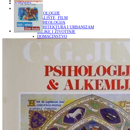
Naslovna
KNJIGE
OD ARHEOLOGIJE
DO KAZALIŠTE, FILM
ARHEOLOGIJA
ARHITEKTURA I URBANIZAM
BILJKE I ŽIVOTINJE
DOMAĆINSTVO
ENCIKLOPEDIJE I LEKSIKONI
ETNOLOGIJA
FILOZOFIJA, SOCIOLOGIJA, ANTROPOLOGIJA
FOTOGRAFIJA
GLAZBENA UMJETNOST
KAZALIŠTE, FILM
OD KNJIŽEVNOST
DO RELIGIJA
KNJIŽEVNOST
LIKOVNA UMJETNOST
LJEKOVITO BILJE I ZDRAVLJE
MITOLOGIJA
POVIJEST I PUBLICISTIKA
PRIRODNE ZNANOSTI
PSIHOLOGIJA, POPULARNA PSIHOLOGIJA,
ALTERNATIVA
RAZNO
RELIGIJA
OD RJEČNIKA
DO ZEMLJOVIDA