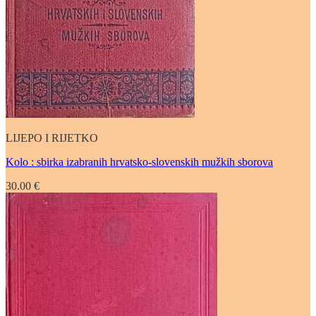
LIJEPO I RIJETKO
Kolo : sbirka izabranih hrvatsko-slovenskih mužkih sborova
30.00
€