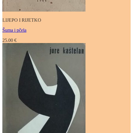
LIJEPO I RIJETKO
Šuma i pčela
25.00
€