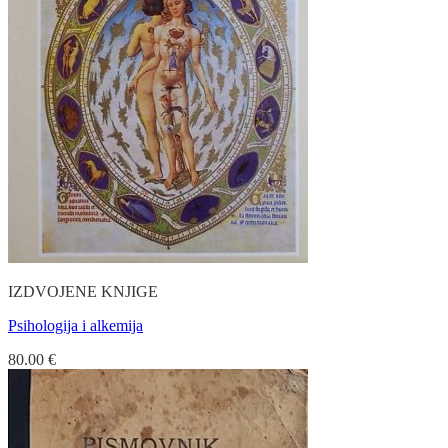
IZDVOJENE KNJIGE
Psihologija i alkemija
80.00
€