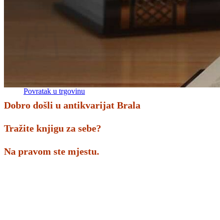
Povratak u trgovinu
Košarica
Nema proizvoda u košarici
Povratak u trgovinu
Dobro došli u antikvarijat Brala
Tražite knjigu za sebe?
Na pravom ste mjestu.