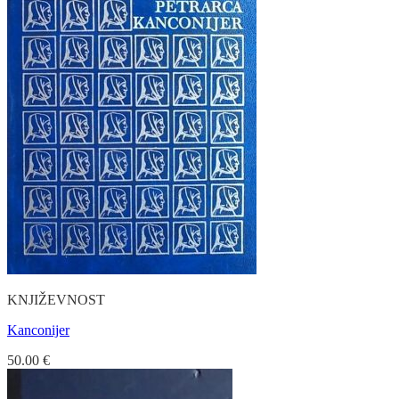
KNJIŽEVNOST
Kanconijer
50.00
€