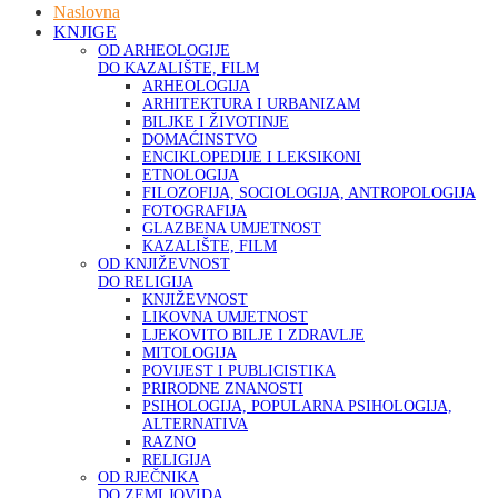
Naslovna
KNJIGE
OD ARHEOLOGIJE
DO KAZALIŠTE, FILM
ARHEOLOGIJA
ARHITEKTURA I URBANIZAM
BILJKE I ŽIVOTINJE
DOMAĆINSTVO
ENCIKLOPEDIJE I LEKSIKONI
ETNOLOGIJA
FILOZOFIJA, SOCIOLOGIJA, ANTROPOLOGIJA
FOTOGRAFIJA
GLAZBENA UMJETNOST
KAZALIŠTE, FILM
OD KNJIŽEVNOST
DO RELIGIJA
KNJIŽEVNOST
LIKOVNA UMJETNOST
LJEKOVITO BILJE I ZDRAVLJE
MITOLOGIJA
POVIJEST I PUBLICISTIKA
PRIRODNE ZNANOSTI
PSIHOLOGIJA, POPULARNA PSIHOLOGIJA,
ALTERNATIVA
RAZNO
RELIGIJA
OD RJEČNIKA
DO ZEMLJOVIDA