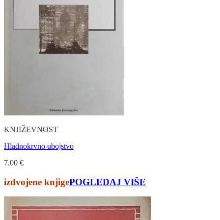
KNJIŽEVNOST
Hladnokrvno ubojstvo
7.00
€
izdvojene knjige
POGLEDAJ VIŠE