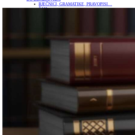
RJEČNICI, GRAMATIKE, PRAVOPISI…
ŠAH
SPORT
STRIPOVI
TEHNIČKE ZNANOSTI
TEORIJA I POVIJEST KNJIŽEVNOSTI
VEDUTE
ZAGREB
ZEMLJOVIDI
Otkup knjiga
O nama
Novosti
AKCIJA
Pretraži:
Nema proizvoda u košarici