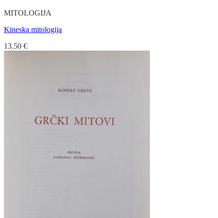
MITOLOGIJA
Kineska mitologija
13.50
€