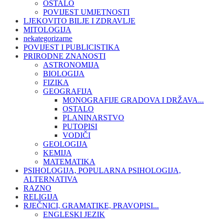
OSTALO
POVIJEST UMJETNOSTI
LJEKOVITO BILJE I ZDRAVLJE
MITOLOGIJA
nekategorizarne
POVIJEST I PUBLICISTIKA
PRIRODNE ZNANOSTI
ASTRONOMIJA
BIOLOGIJA
FIZIKA
GEOGRAFIJA
MONOGRAFIJE GRADOVA I DRŽAVA...
OSTALO
PLANINARSTVO
PUTOPISI
VODIČI
GEOLOGIJA
KEMIJA
MATEMATIKA
PSIHOLOGIJA, POPULARNA PSIHOLOGIJA,
ALTERNATIVA
RAZNO
RELIGIJA
RJEČNICI, GRAMATIKE, PRAVOPISI...
ENGLESKI JEZIK