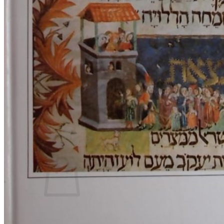
RJEČNICI, GRAMATIKE, PRAVOPISI…
ŠAH
SPORT
STRIPOVI
TEHNIČKE ZNANOSTI
TEORIJA I POVIJEST KNJIŽEVNOSTI
VEDUTE
ZAGREB
ZEMLJOVIDI
Otkup knjiga
O nama
Novosti
AKCIJA
Pretraži:
Nema proizvoda u košarici