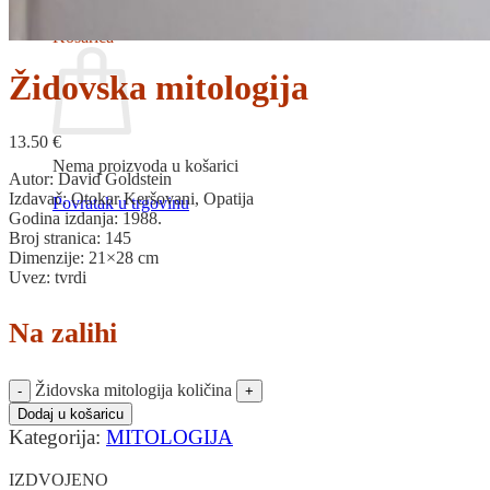
Povratak u trgovinu
Košarica
Židovska mitologija
13.50
€
Nema proizvoda u košarici
Autor: David Goldstein
Izdavač: Otokar Keršovani, Opatija
Povratak u trgovinu
Godina izdanja: 1988.
Broj stranica: 145
Dimenzije: 21×28 cm
Uvez: tvrdi
Na zalihi
Židovska mitologija količina
Dodaj u košaricu
Kategorija:
MITOLOGIJA
IZDVOJENO