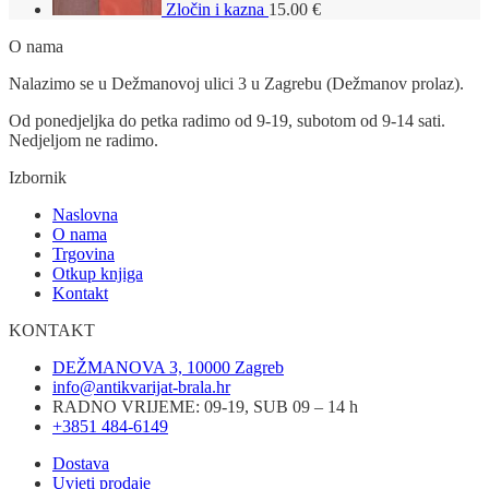
Zločin i kazna
15.00
€
O nama
Nalazimo se u Dežmanovoj ulici 3 u Zagrebu (Dežmanov prolaz).
Od ponedjeljka do petka radimo od 9-19, subotom od 9-14 sati.
Nedjeljom ne radimo.
Izbornik
Naslovna
O nama
Trgovina
Otkup knjiga
Kontakt
KONTAKT
DEŽMANOVA 3, 10000 Zagreb
info@antikvarijat-brala.hr
RADNO VRIJEME: 09-19, SUB 09 – 14 h
+3851 484-6149
Dostava
Uvjeti prodaje