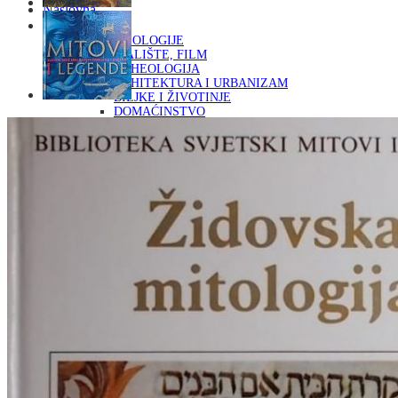
Naslovna
KNJIGE
OD ARHEOLOGIJE
DO KAZALIŠTE, FILM
ARHEOLOGIJA
ARHITEKTURA I URBANIZAM
BILJKE I ŽIVOTINJE
DOMAĆINSTVO
ENCIKLOPEDIJE I LEKSIKONI
ETNOLOGIJA
FILOZOFIJA, SOCIOLOGIJA, ANTROPOLOGIJA
FOTOGRAFIJA
GLAZBENA UMJETNOST
KAZALIŠTE, FILM
OD KNJIŽEVNOST
DO RELIGIJA
KNJIŽEVNOST
LIKOVNA UMJETNOST
LJEKOVITO BILJE I ZDRAVLJE
MITOLOGIJA
POVIJEST I PUBLICISTIKA
PRIRODNE ZNANOSTI
PSIHOLOGIJA, POPULARNA PSIHOLOGIJA,
ALTERNATIVA
RAZNO
RELIGIJA
OD RJEČNIKA
DO ZEMLJOVIDA