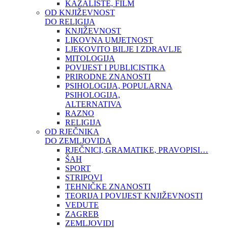
KAZALIŠTE, FILM
OD KNJIŽEVNOST
DO RELIGIJA
KNJIŽEVNOST
LIKOVNA UMJETNOST
LJEKOVITO BILJE I ZDRAVLJE
MITOLOGIJA
POVIJEST I PUBLICISTIKA
PRIRODNE ZNANOSTI
PSIHOLOGIJA, POPULARNA
PSIHOLOGIJA,
ALTERNATIVA
RAZNO
RELIGIJA
OD RJEČNIKA
DO ZEMLJOVIDA
RJEČNICI, GRAMATIKE, PRAVOPISI…
ŠAH
SPORT
STRIPOVI
TEHNIČKE ZNANOSTI
TEORIJA I POVIJEST KNJIŽEVNOSTI
VEDUTE
ZAGREB
ZEMLJOVIDI