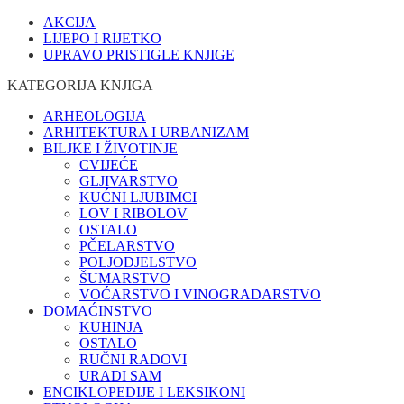
AKCIJA
LIJEPO I RIJETKO
UPRAVO PRISTIGLE KNJIGE
KATEGORIJA KNJIGA
ARHEOLOGIJA
ARHITEKTURA I URBANIZAM
BILJKE I ŽIVOTINJE
CVIJEĆE
GLJIVARSTVO
KUĆNI LJUBIMCI
LOV I RIBOLOV
OSTALO
PČELARSTVO
POLJODJELSTVO
ŠUMARSTVO
VOĆARSTVO I VINOGRADARSTVO
DOMAĆINSTVO
KUHINJA
OSTALO
RUČNI RADOVI
URADI SAM
ENCIKLOPEDIJE I LEKSIKONI