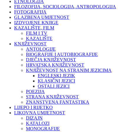
ETNOLOGIJA
FILOZOFIJA, SOCIOLOGIJA, ANTROPOLOGIJA
FOTOGRAFIJA
GLAZBENA UMJETNOST
IZDVOJENE KNJIGE
KAZALIŠTE, FILM
FILM I TV
KAZALIŠTE
KNJIŽEVNOST
ANTOLOGIJE
BIOGRAFIJE I AUTOBIOGRAFIJE
DJEČJA KNJIŽEVNOST
HRVATSKA KNJIŽEVNOST
KNJIŽEVNOST NA STRANIM JEZICIMA
ENGLESKI JEZIK
KLASIČNI JEZICI
OSTALI JEZICI
POEZIJA
STRANA KNJIŽEVNOST
ZNANSTVENA FANTASTIKA
LIJEPO I RIJETKO
LIKOVNA UMJETNOST
DIZAJN
KATALOZI
MONOGRAFIJE