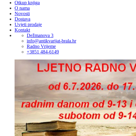
Otkup knjiga
O nama
Novosti
Dostava
Uvjeti prodaje
Kontakt
Dežmanova 3
info@antikvarijat-brala.hr
Radno Vrijeme
+3851 484-6149