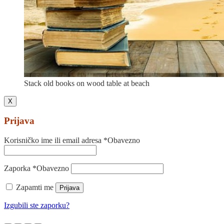
Stack old books on wood table at beach
X
Prijava
Korisničko ime ili email adresa
*
Obavezno
Zaporka
*
Obavezno
Zapamti me
Prijava
Izgubili ste zaporku?