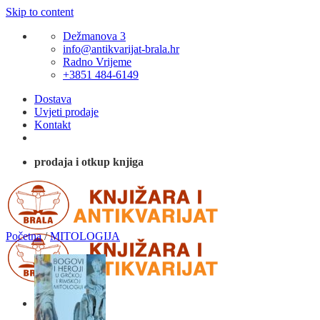
Skip to content
Dežmanova 3
info@antikvarijat-brala.hr
Radno Vrijeme
+3851 484-6149
Dostava
Uvjeti prodaje
Kontakt
prodaja i otkup knjiga
Početna
/
MITOLOGIJA