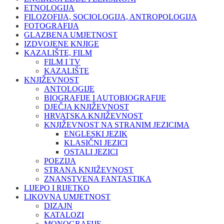
ETNOLOGIJA
FILOZOFIJA, SOCIOLOGIJA, ANTROPOLOGIJA
FOTOGRAFIJA
GLAZBENA UMJETNOST
IZDVOJENE KNJIGE
KAZALIŠTE, FILM
FILM I TV
KAZALIŠTE
KNJIŽEVNOST
ANTOLOGIJE
BIOGRAFIJE I AUTOBIOGRAFIJE
DJEČJA KNJIŽEVNOST
HRVATSKA KNJIŽEVNOST
KNJIŽEVNOST NA STRANIM JEZICIMA
ENGLESKI JEZIK
KLASIČNI JEZICI
OSTALI JEZICI
POEZIJA
STRANA KNJIŽEVNOST
ZNANSTVENA FANTASTIKA
LIJEPO I RIJETKO
LIKOVNA UMJETNOST
DIZAJN
KATALOZI
MONOGRAFIJE