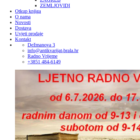
ZEMLJOVIDI
Otkup knjiga
O nama
Novosti
Dostava
Uvjeti prodaje
Kontakt
Dežmanova 3
info@antikvarijat-brala.hr
Radno Vrijeme
+3851 484-6149