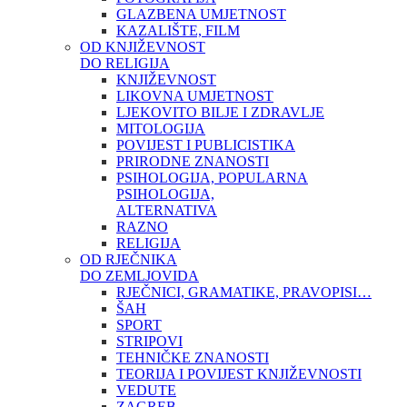
GLAZBENA UMJETNOST
KAZALIŠTE, FILM
OD KNJIŽEVNOST
DO RELIGIJA
KNJIŽEVNOST
LIKOVNA UMJETNOST
LJEKOVITO BILJE I ZDRAVLJE
MITOLOGIJA
POVIJEST I PUBLICISTIKA
PRIRODNE ZNANOSTI
PSIHOLOGIJA, POPULARNA
PSIHOLOGIJA,
ALTERNATIVA
RAZNO
RELIGIJA
OD RJEČNIKA
DO ZEMLJOVIDA
RJEČNICI, GRAMATIKE, PRAVOPISI…
ŠAH
SPORT
STRIPOVI
TEHNIČKE ZNANOSTI
TEORIJA I POVIJEST KNJIŽEVNOSTI
VEDUTE
ZAGREB