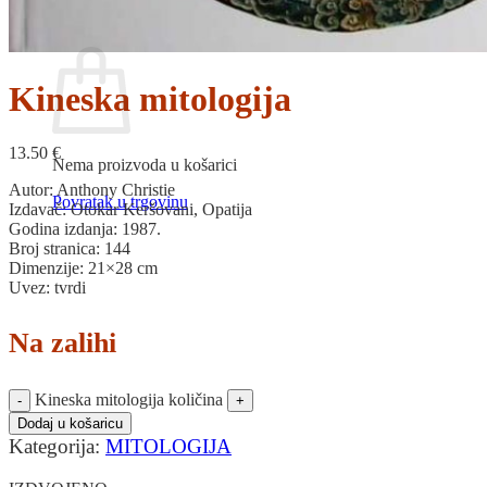
Povratak u trgovinu
Košarica
Kineska mitologija
13.50
€
Nema proizvoda u košarici
Autor: Anthony Christie
Povratak u trgovinu
Izdavač: Otokar Keršovani, Opatija
Godina izdanja: 1987.
Broj stranica: 144
Dimenzije: 21×28 cm
Uvez: tvrdi
Na zalihi
Kineska mitologija količina
Dodaj u košaricu
Kategorija:
MITOLOGIJA