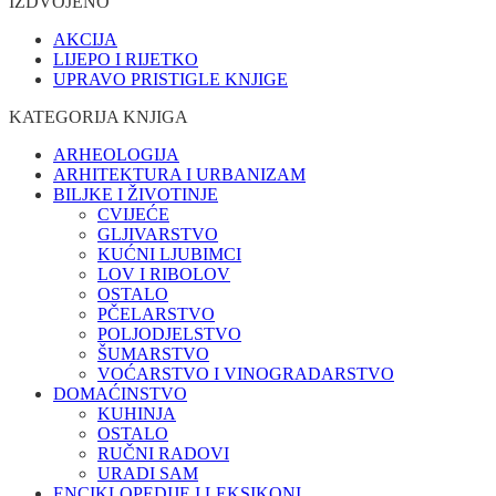
IZDVOJENO
AKCIJA
LIJEPO I RIJETKO
UPRAVO PRISTIGLE KNJIGE
KATEGORIJA KNJIGA
ARHEOLOGIJA
ARHITEKTURA I URBANIZAM
BILJKE I ŽIVOTINJE
CVIJEĆE
GLJIVARSTVO
KUĆNI LJUBIMCI
LOV I RIBOLOV
OSTALO
PČELARSTVO
POLJODJELSTVO
ŠUMARSTVO
VOĆARSTVO I VINOGRADARSTVO
DOMAĆINSTVO
KUHINJA
OSTALO
RUČNI RADOVI
URADI SAM
ENCIKLOPEDIJE I LEKSIKONI