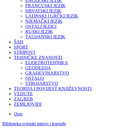
ENGLESKI JEZIK
FRANCUSKI JEZIK
HRVATSKI JEZIK
LATINSKI I GRČKI JEZIK
NJEMAČKI JEZIK
OSTALI JEZICI
RUSKI JEZIK
TALIJANSKI JEZIK
ŠAH
SPORT
STRIPOVI
TEHNIČKE ZNANOSTI
ELEKTROTEHNIKA
GEODEZIJA
GRAĐEVINARSTVO
OSTALO
STROJARSTVO
TEORIJA I POVIJEST KNJIŽEVNOSTI
VEDUTE
ZAGREB
ZEMLJOVIDI
Opis
Biblioteka svjetski mitovi i legende