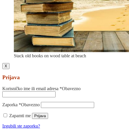
Stack old books on wood table at beach
X
Prijava
Korisničko ime ili email adresa
*
Obavezno
Zaporka
*
Obavezno
Zapamti me
Prijava
Izgubili ste zaporku?