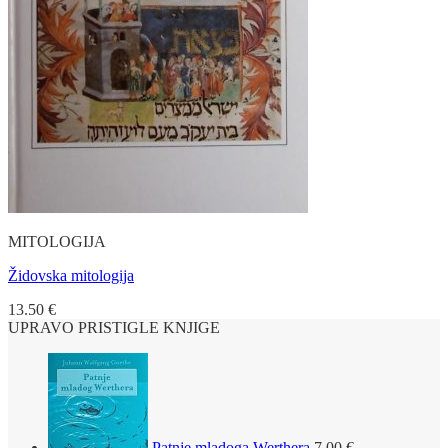
MITOLOGIJA
Židovska mitologija
13.50
€
UPRAVO PRISTIGLE KNJIGE
Patnje mladoga Werthera
7.00
€