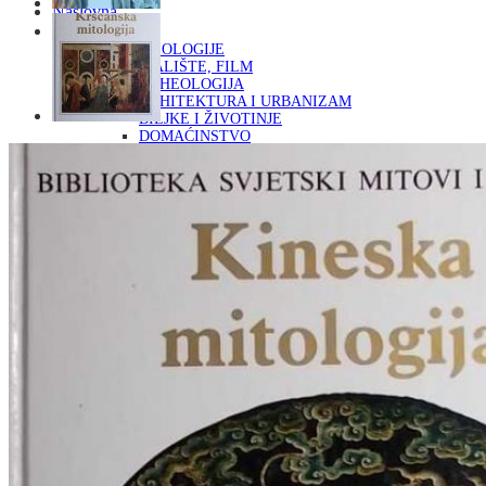
Naslovna
KNJIGE
OD ARHEOLOGIJE
DO KAZALIŠTE, FILM
ARHEOLOGIJA
ARHITEKTURA I URBANIZAM
BILJKE I ŽIVOTINJE
DOMAĆINSTVO
ENCIKLOPEDIJE I LEKSIKONI
ETNOLOGIJA
FILOZOFIJA, SOCIOLOGIJA, ANTROPOLOGIJA
FOTOGRAFIJA
GLAZBENA UMJETNOST
KAZALIŠTE, FILM
OD KNJIŽEVNOST
DO RELIGIJA
KNJIŽEVNOST
LIKOVNA UMJETNOST
LJEKOVITO BILJE I ZDRAVLJE
MITOLOGIJA
POVIJEST I PUBLICISTIKA
PRIRODNE ZNANOSTI
PSIHOLOGIJA, POPULARNA PSIHOLOGIJA,
ALTERNATIVA
RAZNO
RELIGIJA
OD RJEČNIKA
DO ZEMLJOVIDA