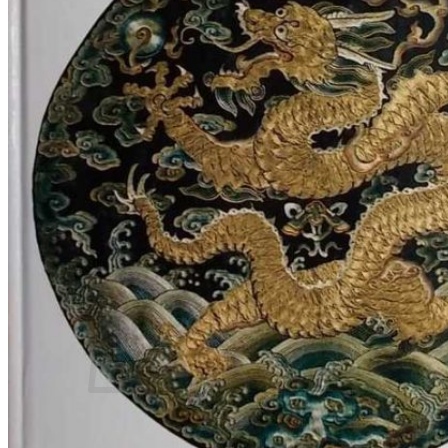
RJEČNICI, GRAMATIKE, PRAVOPISI…
ŠAH
SPORT
STRIPOVI
TEHNIČKE ZNANOSTI
TEORIJA I POVIJEST KNJIŽEVNOSTI
VEDUTE
ZAGREB
ZEMLJOVIDI
Otkup knjiga
O nama
Novosti
AKCIJA
Pretraži:
Nema proizvoda u košarici