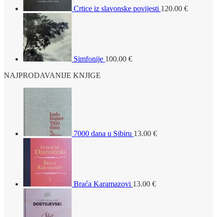
Crtice iz slavonske povijesti
120.00
€
Simfonije
100.00
€
NAJPRODAVANIJE KNJIGE
7000 dana u Sibiru
13.00
€
Braća Karamazovi
13.00
€