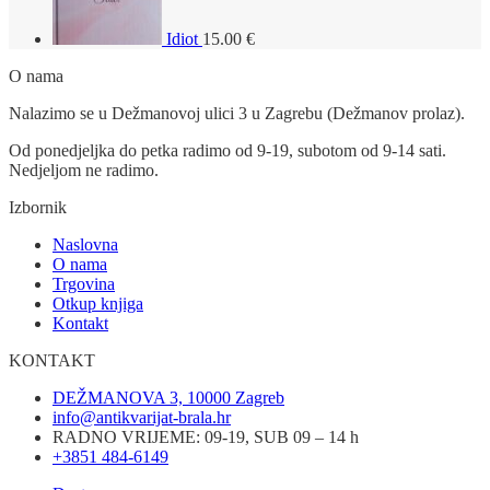
Idiot
15.00
€
O nama
Nalazimo se u Dežmanovoj ulici 3 u Zagrebu (Dežmanov prolaz).
Od ponedjeljka do petka radimo od 9-19, subotom od 9-14 sati.
Nedjeljom ne radimo.
Izbornik
Naslovna
O nama
Trgovina
Otkup knjiga
Kontakt
KONTAKT
DEŽMANOVA 3, 10000 Zagreb
info@antikvarijat-brala.hr
RADNO VRIJEME: 09-19, SUB 09 – 14 h
+3851 484-6149