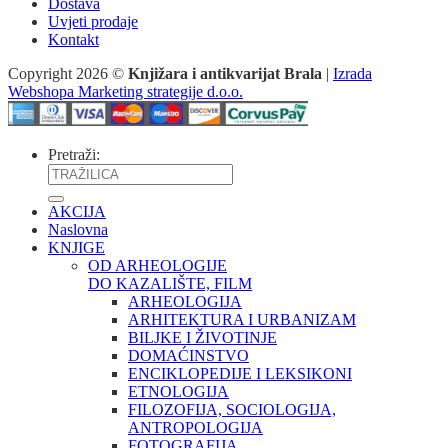
Dostava
Uvjeti prodaje
Kontakt
Copyright 2026 ©
Knjižara i antikvarijat Brala
|
Izrada
Webshopa Marketing strategije d.o.o.
Pretraži:
AKCIJA
Naslovna
KNJIGE
OD ARHEOLOGIJE
DO KAZALIŠTE, FILM
ARHEOLOGIJA
ARHITEKTURA I URBANIZAM
BILJKE I ŽIVOTINJE
DOMAĆINSTVO
ENCIKLOPEDIJE I LEKSIKONI
ETNOLOGIJA
FILOZOFIJA, SOCIOLOGIJA,
ANTROPOLOGIJA
FOTOGRAFIJA