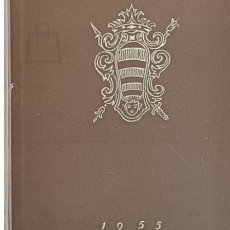
Povratak u trgovinu
Košarica
Nema proizvoda u košarici
Povratak u trgovinu