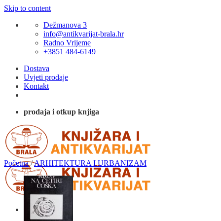
Skip to content
Dežmanova 3
info@antikvarijat-brala.hr
Radno Vrijeme
+3851 484-6149
Dostava
Uvjeti prodaje
Kontakt
prodaja i otkup knjiga
Početna
/
ARHITEKTURA I URBANIZAM