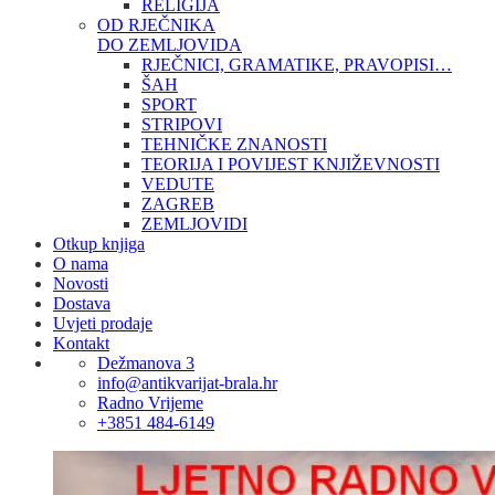
RELIGIJA
OD RJEČNIKA
DO ZEMLJOVIDA
RJEČNICI, GRAMATIKE, PRAVOPISI…
ŠAH
SPORT
STRIPOVI
TEHNIČKE ZNANOSTI
TEORIJA I POVIJEST KNJIŽEVNOSTI
VEDUTE
ZAGREB
ZEMLJOVIDI
Otkup knjiga
O nama
Novosti
Dostava
Uvjeti prodaje
Kontakt
Dežmanova 3
info@antikvarijat-brala.hr
Radno Vrijeme
+3851 484-6149