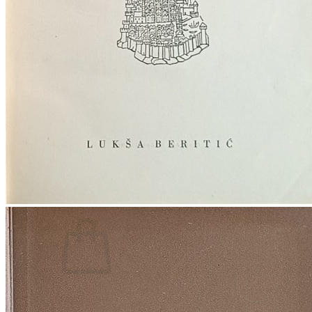
RJEČNICI, GRAMATIKE, PRAVOPISI…
ŠAH
SPORT
STRIPOVI
TEHNIČKE ZNANOSTI
TEORIJA I POVIJEST KNJIŽEVNOSTI
VEDUTE
ZAGREB
ZEMLJOVIDI
Otkup knjiga
O nama
Novosti
AKCIJA
Pretraži:
Nema proizvoda u košarici