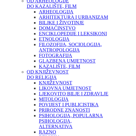
OD ARHEOLOGIJE
DO KAZALIŠTE, FILM
ARHEOLOGIJA
ARHITEKTURA I URBANIZAM
BILJKE I ŽIVOTINJE
DOMAĆINSTVO
ENCIKLOPEDIJE I LEKSIKONI
ETNOLOGIJA
FILOZOFIJA, SOCIOLOGIJA,
ANTROPOLOGIJA
FOTOGRAFIJA
GLAZBENA UMJETNOST
KAZALIŠTE, FILM
OD KNJIŽEVNOST
DO RELIGIJA
KNJIŽEVNOST
LIKOVNA UMJETNOST
LJEKOVITO BILJE I ZDRAVLJE
MITOLOGIJA
POVIJEST I PUBLICISTIKA
PRIRODNE ZNANOSTI
PSIHOLOGIJA, POPULARNA
PSIHOLOGIJA,
ALTERNATIVA
RAZNO