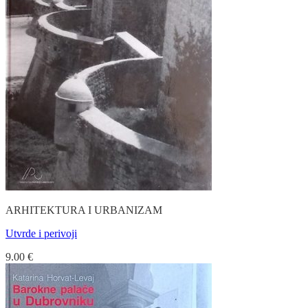
ARHITEKTURA I URBANIZAM
Utvrde i perivoji
9.00
€