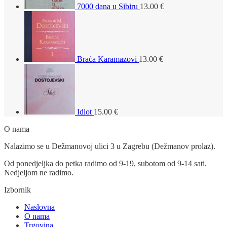
7000 dana u Sibiru
13.00
€
Braća Karamazovi
13.00
€
Idiot
15.00
€
O nama
Nalazimo se u Dežmanovoj ulici 3 u Zagrebu (Dežmanov prolaz).
Od ponedjeljka do petka radimo od 9-19, subotom od 9-14 sati.
Nedjeljom ne radimo.
Izbornik
Naslovna
O nama
Trgovina