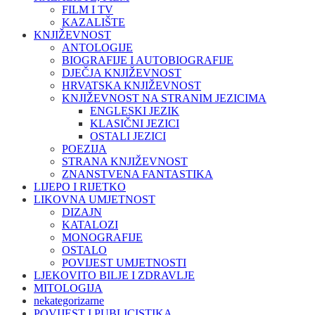
FILM I TV
KAZALIŠTE
KNJIŽEVNOST
ANTOLOGIJE
BIOGRAFIJE I AUTOBIOGRAFIJE
DJEČJA KNJIŽEVNOST
HRVATSKA KNJIŽEVNOST
KNJIŽEVNOST NA STRANIM JEZICIMA
ENGLESKI JEZIK
KLASIČNI JEZICI
OSTALI JEZICI
POEZIJA
STRANA KNJIŽEVNOST
ZNANSTVENA FANTASTIKA
LIJEPO I RIJETKO
LIKOVNA UMJETNOST
DIZAJN
KATALOZI
MONOGRAFIJE
OSTALO
POVIJEST UMJETNOSTI
LJEKOVITO BILJE I ZDRAVLJE
MITOLOGIJA
nekategorizarne
POVIJEST I PUBLICISTIKA