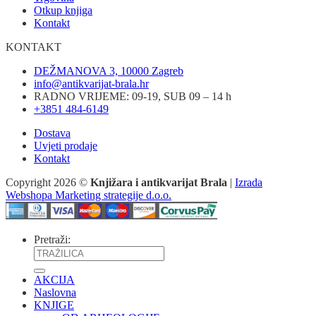
Otkup knjiga
Kontakt
KONTAKT
DEŽMANOVA 3, 10000 Zagreb
info@antikvarijat-brala.hr
RADNO VRIJEME: 09-19, SUB 09 – 14 h
+3851 484-6149
Dostava
Uvjeti prodaje
Kontakt
Copyright 2026 ©
Knjižara i antikvarijat Brala
|
Izrada
Webshopa Marketing strategije d.o.o.
Pretraži:
AKCIJA
Naslovna
KNJIGE