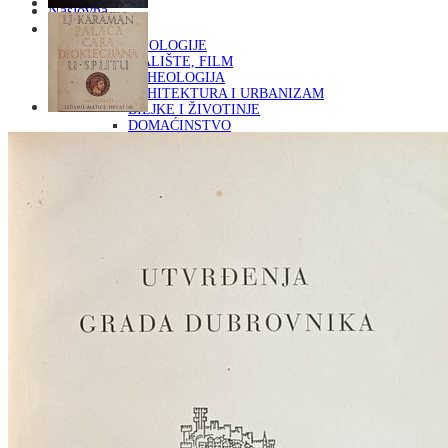
Naslovna
KNJIGE
OD ARHEOLOGIJE
DO KAZALIŠTE, FILM
ARHEOLOGIJA
ARHITEKTURA I URBANIZAM
BILJKE I ŽIVOTINJE
DOMAĆINSTVO
ENCIKLOPEDIJE I LEKSIKONI
ETNOLOGIJA
FILOZOFIJA, SOCIOLOGIJA, ANTROPOLOGIJA
FOTOGRAFIJA
GLAZBENA UMJETNOST
KAZALIŠTE, FILM
OD KNJIŽEVNOST
DO RELIGIJA
KNJIŽEVNOST
LIKOVNA UMJETNOST
LJEKOVITO BILJE I ZDRAVLJE
MITOLOGIJA
POVIJEST I PUBLICISTIKA
PRIRODNE ZNANOSTI
PSIHOLOGIJA, POPULARNA PSIHOLOGIJA,
ALTERNATIVA
RAZNO
RELIGIJA
OD RJEČNIKA
DO ZEMLJOVIDA