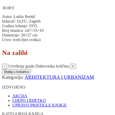
30.00
€
Autor: Lukša Beritić
Izdavač: JAZU, Zagreb
Godina izdanja: 1955.
Broj stranica: 247+55+10
Dimenzije: 20×27 cm
Uvez: tvrdi (bez ovitka)
Na zalihi
Utvrđenja grada Dubrovnika količina
Dodaj u košaricu
Kategorija:
ARHITEKTURA I URBANIZAM
IZDVOJENO
AKCIJA
LIJEPO I RIJETKO
UPRAVO PRISTIGLE KNJIGE
KATEGORIJA KNJIGA