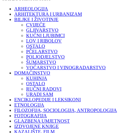
ARHEOLOGIJA
ARHITEKTURA I URBANIZAM
BILJKE I ŽIVOTINJE
CVIJEĆE
GLJIVARSTVO
KUĆNI LJUBIMCI
LOV I RIBOLOV
OSTALO
PČELARSTVO
POLJODJELSTVO
ŠUMARSTVO
VOĆARSTVO I VINOGRADARSTVO
DOMAĆINSTVO
KUHINJA
OSTALO
RUČNI RADOVI
URADI SAM
ENCIKLOPEDIJE I LEKSIKONI
ETNOLOGIJA
FILOZOFIJA, SOCIOLOGIJA, ANTROPOLOGIJA
FOTOGRAFIJA
GLAZBENA UMJETNOST
IZDVOJENE KNJIGE
KAZALIŠTE, FILM