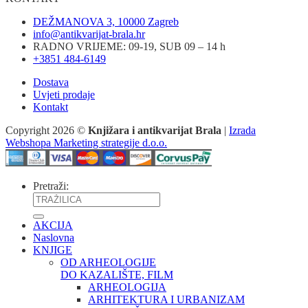
DEŽMANOVA 3, 10000 Zagreb
info@antikvarijat-brala.hr
RADNO VRIJEME: 09-19, SUB 09 – 14 h
+3851 484-6149
Dostava
Uvjeti prodaje
Kontakt
Copyright 2026 ©
Knjižara i antikvarijat Brala
|
Izrada
Webshopa Marketing strategije d.o.o.
Pretraži:
AKCIJA
Naslovna
KNJIGE
OD ARHEOLOGIJE
DO KAZALIŠTE, FILM
ARHEOLOGIJA
ARHITEKTURA I URBANIZAM