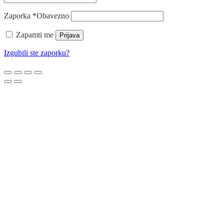
Zaporka
*
Obavezno
Zapamti me
Prijava
Izgubili ste zaporku?