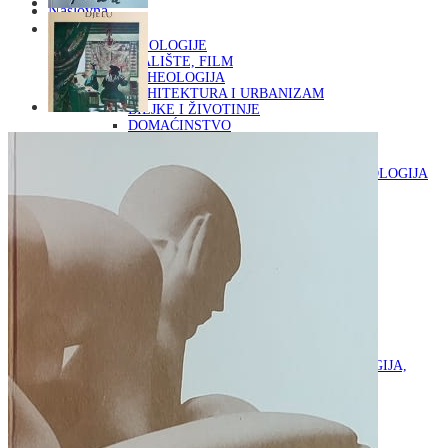
Naslovna
KNJIGE
OD ARHEOLOGIJE
DO KAZALIŠTE, FILM
ARHEOLOGIJA
ARHITEKTURA I URBANIZAM
BILJKE I ŽIVOTINJE
DOMAĆINSTVO
ENCIKLOPEDIJE I LEKSIKONI
ETNOLOGIJA
FILOZOFIJA, SOCIOLOGIJA, ANTROPOLOGIJA
FOTOGRAFIJA
GLAZBENA UMJETNOST
KAZALIŠTE, FILM
OD KNJIŽEVNOST
DO RELIGIJA
KNJIŽEVNOST
LIKOVNA UMJETNOST
LJEKOVITO BILJE I ZDRAVLJE
MITOLOGIJA
POVIJEST I PUBLICISTIKA
PRIRODNE ZNANOSTI
PSIHOLOGIJA, POPULARNA PSIHOLOGIJA,
ALTERNATIVA
RAZNO
RELIGIJA
OD RJEČNIKA
DO ZEMLJOVIDA