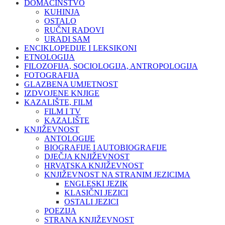
DOMAĆINSTVO
KUHINJA
OSTALO
RUČNI RADOVI
URADI SAM
ENCIKLOPEDIJE I LEKSIKONI
ETNOLOGIJA
FILOZOFIJA, SOCIOLOGIJA, ANTROPOLOGIJA
FOTOGRAFIJA
GLAZBENA UMJETNOST
IZDVOJENE KNJIGE
KAZALIŠTE, FILM
FILM I TV
KAZALIŠTE
KNJIŽEVNOST
ANTOLOGIJE
BIOGRAFIJE I AUTOBIOGRAFIJE
DJEČJA KNJIŽEVNOST
HRVATSKA KNJIŽEVNOST
KNJIŽEVNOST NA STRANIM JEZICIMA
ENGLESKI JEZIK
KLASIČNI JEZICI
OSTALI JEZICI
POEZIJA
STRANA KNJIŽEVNOST