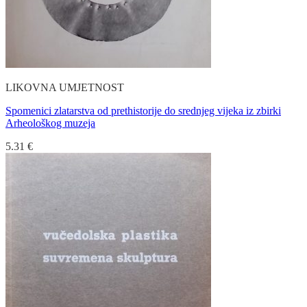
LIKOVNA UMJETNOST
Spomenici zlatarstva od prethistorije do srednjeg vijeka iz zbirki
Arheološkog muzeja
5.31
€