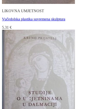
LIKOVNA UMJETNOST
Vučedolska plastika suvremena skulptura
5.31
€