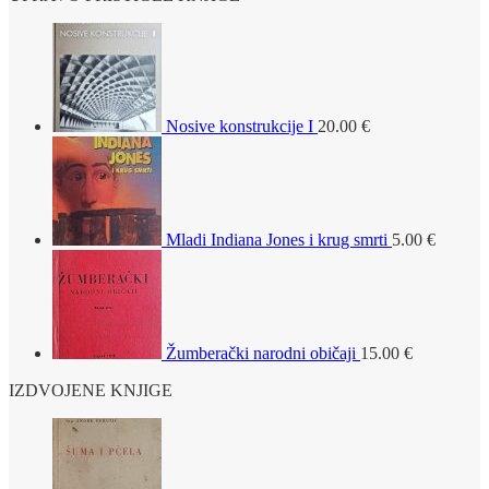
Nosive konstrukcije I
20.00
€
Mladi Indiana Jones i krug smrti
5.00
€
Žumberački narodni običaji
15.00
€
IZDVOJENE KNJIGE