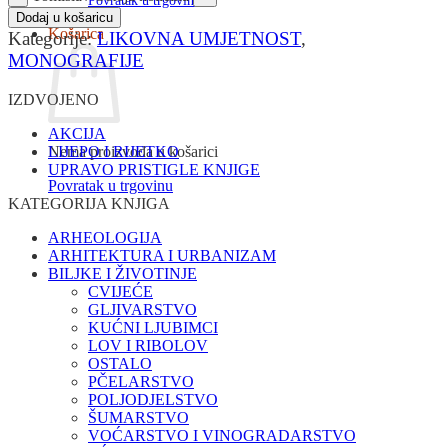
Povratak u trgovinu
Dodaj u košaricu
Košarica
Kategorije:
LIKOVNA UMJETNOST
,
MONOGRAFIJE
IZDVOJENO
AKCIJA
Nema proizvoda u košarici
LIJEPO I RIJETKO
UPRAVO PRISTIGLE KNJIGE
Povratak u trgovinu
KATEGORIJA KNJIGA
ARHEOLOGIJA
ARHITEKTURA I URBANIZAM
BILJKE I ŽIVOTINJE
CVIJEĆE
GLJIVARSTVO
KUĆNI LJUBIMCI
LOV I RIBOLOV
OSTALO
PČELARSTVO
POLJODJELSTVO
ŠUMARSTVO
VOĆARSTVO I VINOGRADARSTVO