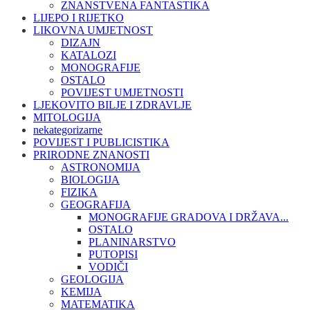
ZNANSTVENA FANTASTIKA
LIJEPO I RIJETKO
LIKOVNA UMJETNOST
DIZAJN
KATALOZI
MONOGRAFIJE
OSTALO
POVIJEST UMJETNOSTI
LJEKOVITO BILJE I ZDRAVLJE
MITOLOGIJA
nekategorizarne
POVIJEST I PUBLICISTIKA
PRIRODNE ZNANOSTI
ASTRONOMIJA
BIOLOGIJA
FIZIKA
GEOGRAFIJA
MONOGRAFIJE GRADOVA I DRŽAVA...
OSTALO
PLANINARSTVO
PUTOPISI
VODIČI
GEOLOGIJA
KEMIJA
MATEMATIKA