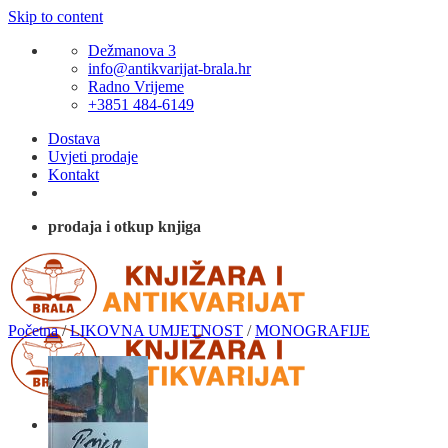
Skip to content
Dežmanova 3
info@antikvarijat-brala.hr
Radno Vrijeme
+3851 484-6149
Dostava
Uvjeti prodaje
Kontakt
prodaja i otkup knjiga
Početna
/
LIKOVNA UMJETNOST
/
MONOGRAFIJE