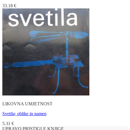
33.18
€
LIKOVNA UMJETNOST
Svetila; oblike in namen
5.31
€
UPRAVO PRISTIGLE KNJIGE