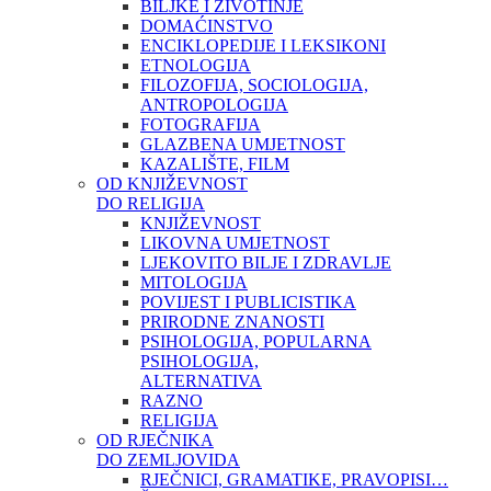
BILJKE I ŽIVOTINJE
DOMAĆINSTVO
ENCIKLOPEDIJE I LEKSIKONI
ETNOLOGIJA
FILOZOFIJA, SOCIOLOGIJA,
ANTROPOLOGIJA
FOTOGRAFIJA
GLAZBENA UMJETNOST
KAZALIŠTE, FILM
OD KNJIŽEVNOST
DO RELIGIJA
KNJIŽEVNOST
LIKOVNA UMJETNOST
LJEKOVITO BILJE I ZDRAVLJE
MITOLOGIJA
POVIJEST I PUBLICISTIKA
PRIRODNE ZNANOSTI
PSIHOLOGIJA, POPULARNA
PSIHOLOGIJA,
ALTERNATIVA
RAZNO
RELIGIJA
OD RJEČNIKA
DO ZEMLJOVIDA
RJEČNICI, GRAMATIKE, PRAVOPISI…