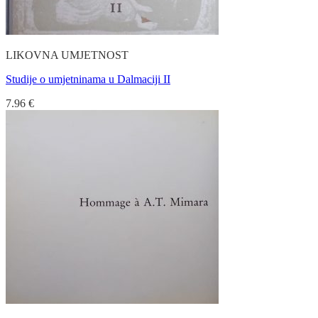
LIKOVNA UMJETNOST
Studije o umjetninama u Dalmaciji II
7.96
€