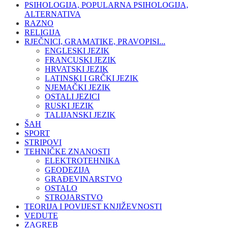
PSIHOLOGIJA, POPULARNA PSIHOLOGIJA,
ALTERNATIVA
RAZNO
RELIGIJA
RJEČNICI, GRAMATIKE, PRAVOPISI...
ENGLESKI JEZIK
FRANCUSKI JEZIK
HRVATSKI JEZIK
LATINSKI I GRČKI JEZIK
NJEMAČKI JEZIK
OSTALI JEZICI
RUSKI JEZIK
TALIJANSKI JEZIK
ŠAH
SPORT
STRIPOVI
TEHNIČKE ZNANOSTI
ELEKTROTEHNIKA
GEODEZIJA
GRAĐEVINARSTVO
OSTALO
STROJARSTVO
TEORIJA I POVIJEST KNJIŽEVNOSTI
VEDUTE
ZAGREB