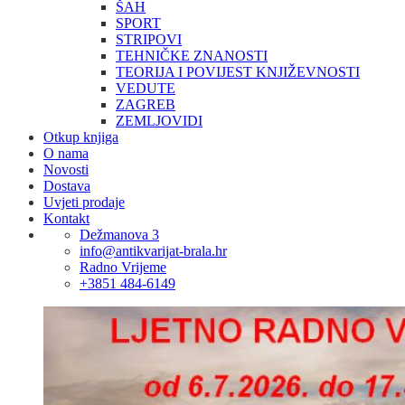
ŠAH
SPORT
STRIPOVI
TEHNIČKE ZNANOSTI
TEORIJA I POVIJEST KNJIŽEVNOSTI
VEDUTE
ZAGREB
ZEMLJOVIDI
Otkup knjiga
O nama
Novosti
Dostava
Uvjeti prodaje
Kontakt
Dežmanova 3
info@antikvarijat-brala.hr
Radno Vrijeme
+3851 484-6149