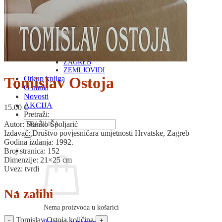
RJEČNICI, GRAMATIKE, PRAVOPISI…
ŠAH
SPORT
STRIPOVI
TEHNIČKE ZNANOSTI
TEORIJA I POVIJEST KNJIŽEVNOSTI
VEDUTE
ZAGREB
ZEMLJOVIDI
Tomislav Ostoja
Otkup knjiga
O nama
Novosti
AKCIJA
15.00
€
Pretraži:
Autor: Stanko Špoljarić
Izdavač: Društvo povjesničara umjetnosti Hrvatske, Zagreb
Godina izdanja: 1992.
Broj stranica: 152
Dimenzije: 21×25 cm
Uvez: tvrdi
Na zalihi
Nema proizvoda u košarici
Tomislav Ostoja količina