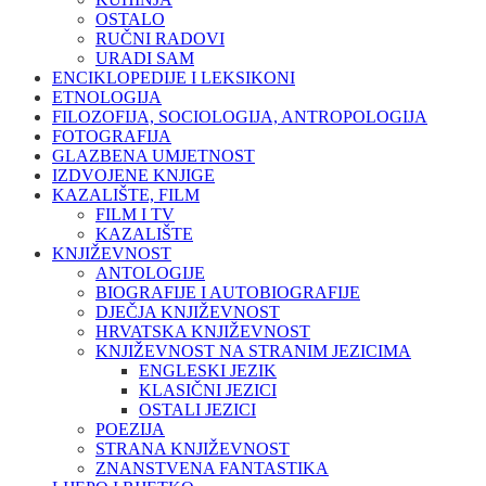
OSTALO
RUČNI RADOVI
URADI SAM
ENCIKLOPEDIJE I LEKSIKONI
ETNOLOGIJA
FILOZOFIJA, SOCIOLOGIJA, ANTROPOLOGIJA
FOTOGRAFIJA
GLAZBENA UMJETNOST
IZDVOJENE KNJIGE
KAZALIŠTE, FILM
FILM I TV
KAZALIŠTE
KNJIŽEVNOST
ANTOLOGIJE
BIOGRAFIJE I AUTOBIOGRAFIJE
DJEČJA KNJIŽEVNOST
HRVATSKA KNJIŽEVNOST
KNJIŽEVNOST NA STRANIM JEZICIMA
ENGLESKI JEZIK
KLASIČNI JEZICI
OSTALI JEZICI
POEZIJA
STRANA KNJIŽEVNOST
ZNANSTVENA FANTASTIKA