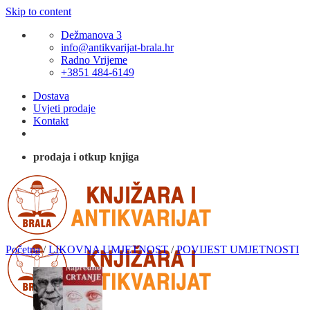
Skip to content
Dežmanova 3
info@antikvarijat-brala.hr
Radno Vrijeme
+3851 484-6149
Dostava
Uvjeti prodaje
Kontakt
prodaja i otkup knjiga
Početna
/
LIKOVNA UMJETNOST
/
POVIJEST UMJETNOSTI