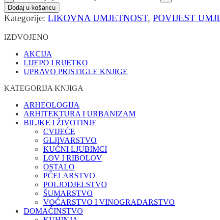
Dodaj u košaricu
Kategorije:
LIKOVNA UMJETNOST
,
POVIJEST UMJ
IZDVOJENO
AKCIJA
LIJEPO I RIJETKO
UPRAVO PRISTIGLE KNJIGE
KATEGORIJA KNJIGA
ARHEOLOGIJA
ARHITEKTURA I URBANIZAM
BILJKE I ŽIVOTINJE
CVIJEĆE
GLJIVARSTVO
KUĆNI LJUBIMCI
LOV I RIBOLOV
OSTALO
PČELARSTVO
POLJODJELSTVO
ŠUMARSTVO
VOĆARSTVO I VINOGRADARSTVO
DOMAĆINSTVO
KUHINJA