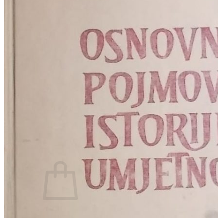
RELIGIJA
OD RJEČNIKA
DO ZEMLJOVIDA
RJEČNICI, GRAMATIKE, PRAVOPISI…
ŠAH
SPORT
STRIPOVI
TEHNIČKE ZNANOSTI
TEORIJA I POVIJEST KNJIŽEVNOSTI
VEDUTE
ZAGREB
ZEMLJOVIDI
Otkup knjiga
O nama
Novosti
AKCIJA
Pretraži:
Nema proizvoda u košarici