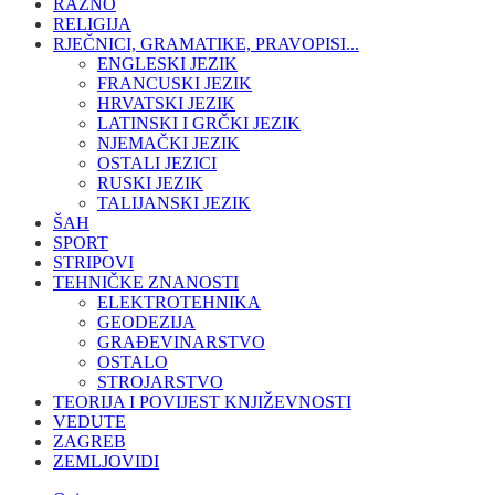
RAZNO
RELIGIJA
RJEČNICI, GRAMATIKE, PRAVOPISI...
ENGLESKI JEZIK
FRANCUSKI JEZIK
HRVATSKI JEZIK
LATINSKI I GRČKI JEZIK
NJEMAČKI JEZIK
OSTALI JEZICI
RUSKI JEZIK
TALIJANSKI JEZIK
ŠAH
SPORT
STRIPOVI
TEHNIČKE ZNANOSTI
ELEKTROTEHNIKA
GEODEZIJA
GRAĐEVINARSTVO
OSTALO
STROJARSTVO
TEORIJA I POVIJEST KNJIŽEVNOSTI
VEDUTE
ZAGREB
ZEMLJOVIDI