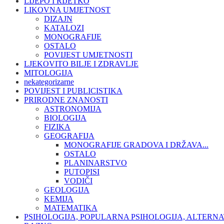
LIJEPO I RIJETKO
LIKOVNA UMJETNOST
DIZAJN
KATALOZI
MONOGRAFIJE
OSTALO
POVIJEST UMJETNOSTI
LJEKOVITO BILJE I ZDRAVLJE
MITOLOGIJA
nekategorizarne
POVIJEST I PUBLICISTIKA
PRIRODNE ZNANOSTI
ASTRONOMIJA
BIOLOGIJA
FIZIKA
GEOGRAFIJA
MONOGRAFIJE GRADOVA I DRŽAVA...
OSTALO
PLANINARSTVO
PUTOPISI
VODIČI
GEOLOGIJA
KEMIJA
MATEMATIKA
PSIHOLOGIJA, POPULARNA PSIHOLOGIJA, ALTERNA