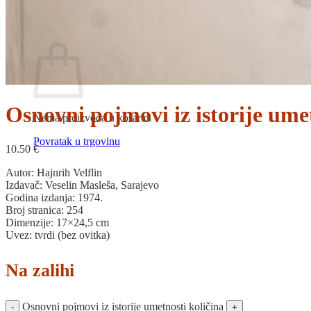
Povratak u trgovinu
Košarica
Osnovni pojmovi iz istorije ume
Nema proizvoda u košarici
Povratak u trgovinu
10.50
€
Autor: Hajnrih Velflin
Izdavač: Veselin Masleša, Sarajevo
Godina izdanja: 1974.
Broj stranica: 254
Dimenzije: 17×24,5 cm
Uvez: tvrdi (bez ovitka)
Na zalihi
Osnovni pojmovi iz istorije umetnosti količina