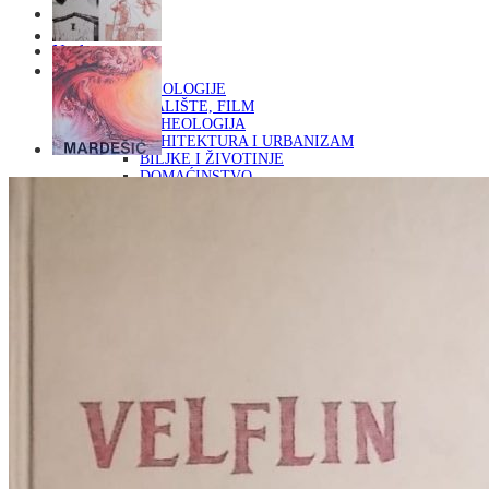
Naslovna
KNJIGE
OD ARHEOLOGIJE
DO KAZALIŠTE, FILM
ARHEOLOGIJA
ARHITEKTURA I URBANIZAM
BILJKE I ŽIVOTINJE
DOMAĆINSTVO
ENCIKLOPEDIJE I LEKSIKONI
ETNOLOGIJA
FILOZOFIJA, SOCIOLOGIJA, ANTROPOLOGIJA
FOTOGRAFIJA
GLAZBENA UMJETNOST
KAZALIŠTE, FILM
OD KNJIŽEVNOST
DO RELIGIJA
KNJIŽEVNOST
LIKOVNA UMJETNOST
LJEKOVITO BILJE I ZDRAVLJE
MITOLOGIJA
POVIJEST I PUBLICISTIKA
PRIRODNE ZNANOSTI
PSIHOLOGIJA, POPULARNA PSIHOLOGIJA,
ALTERNATIVA
RAZNO