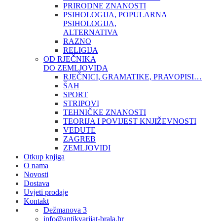
PRIRODNE ZNANOSTI
PSIHOLOGIJA, POPULARNA
PSIHOLOGIJA,
ALTERNATIVA
RAZNO
RELIGIJA
OD RJEČNIKA
DO ZEMLJOVIDA
RJEČNICI, GRAMATIKE, PRAVOPISI…
ŠAH
SPORT
STRIPOVI
TEHNIČKE ZNANOSTI
TEORIJA I POVIJEST KNJIŽEVNOSTI
VEDUTE
ZAGREB
ZEMLJOVIDI
Otkup knjiga
O nama
Novosti
Dostava
Uvjeti prodaje
Kontakt
Dežmanova 3
info@antikvarijat-brala.hr