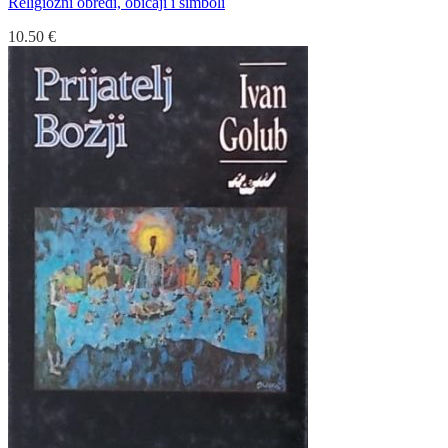
Religiozni obredi, običaji i simboli
10.50
€