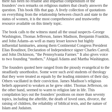
there has been no reliable and impartial compendium of the
founders’ own remarks on religious matters that clearly answers the
question. This book fills that gap. A lively collection of quotations
on everything from the relationship between church and state to the
status of women, it is the most comprehensive and trustworthy
resource available on this timely topic.
The book calls to the witness stand all the usual suspects–George
Washington, Thomas Jefferson, James Madison, Benjamin Franklin,
and John Adams–as well as many lesser known but highly
influential luminaries, among them Continental Congress President
Elias Boudinot, Declaration of Independence signer Charles Carroll,
and John Dickinson, “the Pennsylvania Farmer.” It also gives voice
to two founding “mothers,” Abigail Adams and Martha Washington.
The founders quoted here ranged from the piously evangelical to the
steadfastly unorthodox. Some were such avid students of theology
that they were treated as equals by the leading ministers of their day.
Others vacillated in their conviction. James Madison’s religious
beliefs appeared to weaken as he grew older. Thomas Jefferson, on
the other hand, seemed to warm to religion late in life. This
compilation lays out the founders’ positions on more than seventy
topics, including the afterlife, the death of loved ones, divorce, the
raising of children, the reliability of biblical texts, and the nature of
Islam and Judaism.