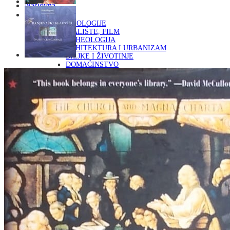
Naslovna
KNJIGE
OD ARHEOLOGIJE
DO KAZALIŠTE, FILM
ARHEOLOGIJA
ARHITEKTURA I URBANIZAM
BILJKE I ŽIVOTINJE
DOMAĆINSTVO
ENCIKLOPEDIJE I LEKSIKONI
ETNOLOGIJA
FILOZOFIJA, SOCIOLOGIJA, ANTROPOLOGIJA
FOTOGRAFIJA
GLAZBENA UMJETNOST
KAZALIŠTE, FILM
OD KNJIŽEVNOST
DO RELIGIJA
KNJIŽEVNOST
LIKOVNA UMJETNOST
LJEKOVITO BILJE I ZDRAVLJE
MITOLOGIJA
POVIJEST I PUBLICISTIKA
PRIRODNE ZNANOSTI
PSIHOLOGIJA, POPULARNA PSIHOLOGIJA,
ALTERNATIVA
RAZNO
RELIGIJA
OD RJEČNIKA
DO ZEMLJOVIDA