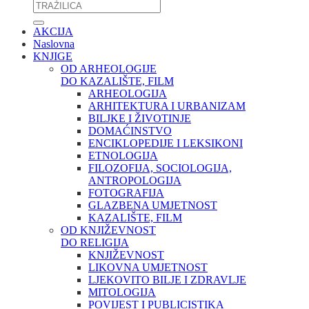
AKCIJA
Naslovna
KNJIGE
OD ARHEOLOGIJE
DO KAZALIŠTE, FILM
ARHEOLOGIJA
ARHITEKTURA I URBANIZAM
BILJKE I ŽIVOTINJE
DOMAĆINSTVO
ENCIKLOPEDIJE I LEKSIKONI
ETNOLOGIJA
FILOZOFIJA, SOCIOLOGIJA,
ANTROPOLOGIJA
FOTOGRAFIJA
GLAZBENA UMJETNOST
KAZALIŠTE, FILM
OD KNJIŽEVNOST
DO RELIGIJA
KNJIŽEVNOST
LIKOVNA UMJETNOST
LJEKOVITO BILJE I ZDRAVLJE
MITOLOGIJA
POVIJEST I PUBLICISTIKA