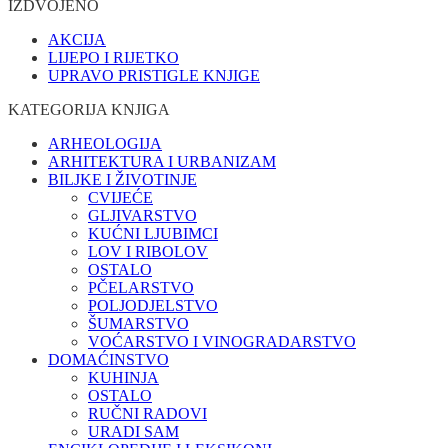
IZDVOJENO
AKCIJA
LIJEPO I RIJETKO
UPRAVO PRISTIGLE KNJIGE
KATEGORIJA KNJIGA
ARHEOLOGIJA
ARHITEKTURA I URBANIZAM
BILJKE I ŽIVOTINJE
CVIJEĆE
GLJIVARSTVO
KUĆNI LJUBIMCI
LOV I RIBOLOV
OSTALO
PČELARSTVO
POLJODJELSTVO
ŠUMARSTVO
VOĆARSTVO I VINOGRADARSTVO
DOMAĆINSTVO
KUHINJA
OSTALO
RUČNI RADOVI
URADI SAM