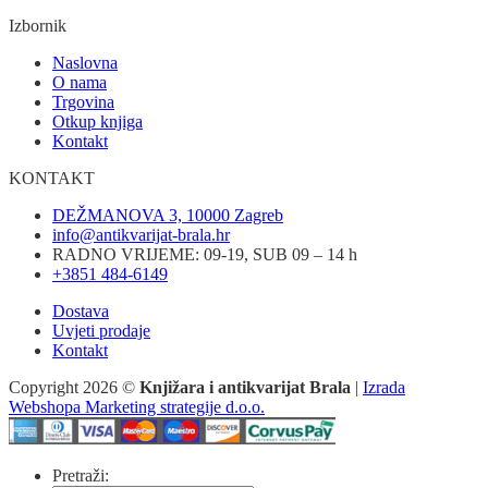
Izbornik
Naslovna
O nama
Trgovina
Otkup knjiga
Kontakt
KONTAKT
DEŽMANOVA 3, 10000 Zagreb
info@antikvarijat-brala.hr
RADNO VRIJEME: 09-19, SUB 09 – 14 h
+3851 484-6149
Dostava
Uvjeti prodaje
Kontakt
Copyright 2026 ©
Knjižara i antikvarijat Brala
|
Izrada
Webshopa Marketing strategije d.o.o.
Pretraži: