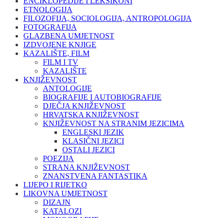
ENCIKLOPEDIJE I LEKSIKONI
ETNOLOGIJA
FILOZOFIJA, SOCIOLOGIJA, ANTROPOLOGIJA
FOTOGRAFIJA
GLAZBENA UMJETNOST
IZDVOJENE KNJIGE
KAZALIŠTE, FILM
FILM I TV
KAZALIŠTE
KNJIŽEVNOST
ANTOLOGIJE
BIOGRAFIJE I AUTOBIOGRAFIJE
DJEČJA KNJIŽEVNOST
HRVATSKA KNJIŽEVNOST
KNJIŽEVNOST NA STRANIM JEZICIMA
ENGLESKI JEZIK
KLASIČNI JEZICI
OSTALI JEZICI
POEZIJA
STRANA KNJIŽEVNOST
ZNANSTVENA FANTASTIKA
LIJEPO I RIJETKO
LIKOVNA UMJETNOST
DIZAJN
KATALOZI