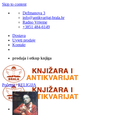
Skip to content
Dežmanova 3
info@antikvarijat-brala.hr
Radno Vrijeme
+3851 484-6149
Dostava
Uvjeti prodaje
Kontakt
prodaja i otkup knjiga
Početna
/
RELIGIJA