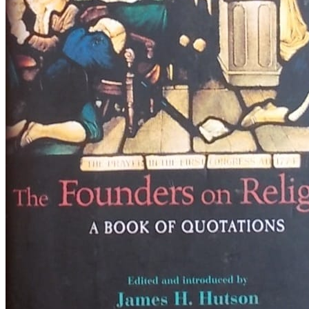
RJEČNICI, GRAMATIKE, PRAVOPISI…
ŠAH
SPORT
STRIPOVI
TEHNIČKE ZNANOSTI
TEORIJA I POVIJEST KNJIŽEVNOSTI
VEDUTE
ZAGREB
ZEMLJOVIDI
Otkup knjiga
O nama
Novosti
AKCIJA
Pretraži:
Nema proizvoda u košarici