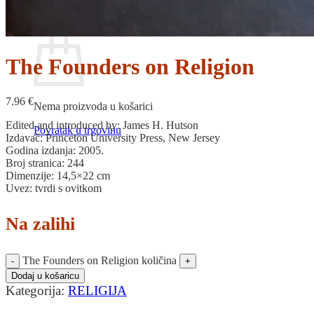
Povratak u trgovinu
Košarica
The Founders on Religion
7.96
€
Nema proizvoda u košarici
Edited and introduced by: James H. Hutson
Povratak u trgovinu
Izdavač: Princeton University Press, New Jersey
Godina izdanja: 2005.
Broj stranica: 244
Dimenzije: 14,5×22 cm
Uvez: tvrdi s ovitkom
Na zalihi
The Founders on Religion količina
Dodaj u košaricu
Kategorija:
RELIGIJA