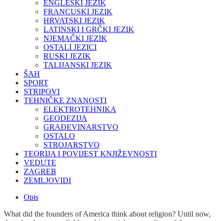
ENGLESKI JEZIK
FRANCUSKI JEZIK
HRVATSKI JEZIK
LATINSKI I GRČKI JEZIK
NJEMAČKI JEZIK
OSTALI JEZICI
RUSKI JEZIK
TALIJANSKI JEZIK
ŠAH
SPORT
STRIPOVI
TEHNIČKE ZNANOSTI
ELEKTROTEHNIKA
GEODEZIJA
GRAĐEVINARSTVO
OSTALO
STROJARSTVO
TEORIJA I POVIJEST KNJIŽEVNOSTI
VEDUTE
ZAGREB
ZEMLJOVIDI
Opis
What did the founders of America think about religion? Until now,