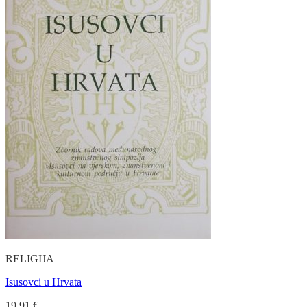
RELIGIJA
Isusovci u Hrvata
19.91
€