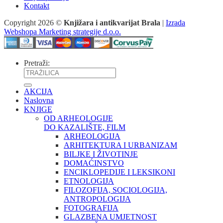
Kontakt
Copyright 2026 ©
Knjižara i antikvarijat Brala
|
Izrada
Webshopa Marketing strategije d.o.o.
Pretraži:
AKCIJA
Naslovna
KNJIGE
OD ARHEOLOGIJE
DO KAZALIŠTE, FILM
ARHEOLOGIJA
ARHITEKTURA I URBANIZAM
BILJKE I ŽIVOTINJE
DOMAĆINSTVO
ENCIKLOPEDIJE I LEKSIKONI
ETNOLOGIJA
FILOZOFIJA, SOCIOLOGIJA,
ANTROPOLOGIJA
FOTOGRAFIJA
GLAZBENA UMJETNOST