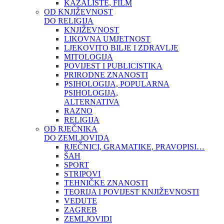
KAZALIŠTE, FILM
OD KNJIŽEVNOST
DO RELIGIJA
KNJIŽEVNOST
LIKOVNA UMJETNOST
LJEKOVITO BILJE I ZDRAVLJE
MITOLOGIJA
POVIJEST I PUBLICISTIKA
PRIRODNE ZNANOSTI
PSIHOLOGIJA, POPULARNA
PSIHOLOGIJA,
ALTERNATIVA
RAZNO
RELIGIJA
OD RJEČNIKA
DO ZEMLJOVIDA
RJEČNICI, GRAMATIKE, PRAVOPISI…
ŠAH
SPORT
STRIPOVI
TEHNIČKE ZNANOSTI
TEORIJA I POVIJEST KNJIŽEVNOSTI
VEDUTE
ZAGREB
ZEMLJOVIDI