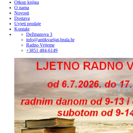
Otkup knjiga
O nama
Novosti
Dostava
Uvjeti prodaje
Kontakt
Dežmanova 3
info@antikvarijat-brala.hr
Radno Vrijeme
+3851 484-6149