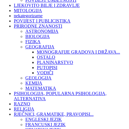
POVIJEST UMJETNOSTI
LJEKOVITO BILJE I ZDRAVLJE
MITOLOGIJA
nekategorizarne
POVIJEST I PUBLICISTIKA
PRIRODNE ZNANOSTI
ASTRONOMIJA
BIOLOGIJA
FIZIKA
GEOGRAFIJA
MONOGRAFIJE GRADOVA I DRŽAVA...
OSTALO
PLANINARSTVO
PUTOPISI
VODIČI
GEOLOGIJA
KEMIJA
MATEMATIKA
PSIHOLOGIJA, POPULARNA PSIHOLOGIJA,
ALTERNATIVA
RAZNO
RELIGIJA
RJEČNICI, GRAMATIKE, PRAVOPISI...
ENGLESKI JEZIK
FRANCUSKI JEZIK