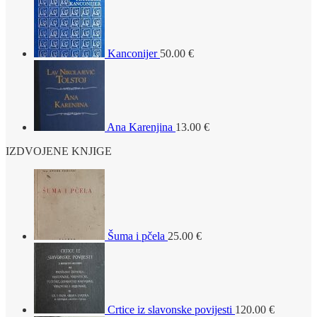
Kanconijer
50.00
€
Ana Karenjina
13.00
€
IZDVOJENE KNJIGE
Šuma i pčela
25.00
€
Crtice iz slavonske povijesti
120.00
€