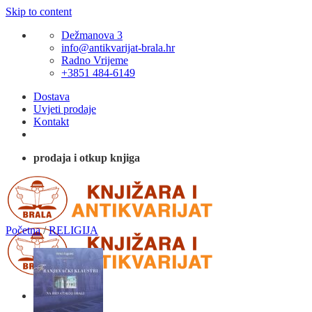
Skip to content
Dežmanova 3
info@antikvarijat-brala.hr
Radno Vrijeme
+3851 484-6149
Dostava
Uvjeti prodaje
Kontakt
prodaja i otkup knjiga
Početna
/
RELIGIJA