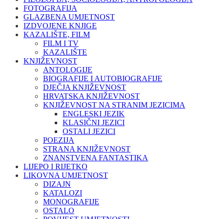
FOTOGRAFIJA
GLAZBENA UMJETNOST
IZDVOJENE KNJIGE
KAZALIŠTE, FILM
FILM I TV
KAZALIŠTE
KNJIŽEVNOST
ANTOLOGIJE
BIOGRAFIJE I AUTOBIOGRAFIJE
DJEČJA KNJIŽEVNOST
HRVATSKA KNJIŽEVNOST
KNJIŽEVNOST NA STRANIM JEZICIMA
ENGLESKI JEZIK
KLASIČNI JEZICI
OSTALI JEZICI
POEZIJA
STRANA KNJIŽEVNOST
ZNANSTVENA FANTASTIKA
LIJEPO I RIJETKO
LIKOVNA UMJETNOST
DIZAJN
KATALOZI
MONOGRAFIJE
OSTALO