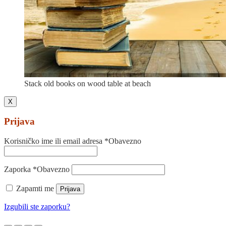
Stack old books on wood table at beach
X
Prijava
Korisničko ime ili email adresa
*
Obavezno
Zaporka
*
Obavezno
Zapamti me
Prijava
Izgubili ste zaporku?