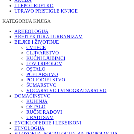
AKCIJA
LIJEPO I RIJETKO
UPRAVO PRISTIGLE KNJIGE
KATEGORIJA KNJIGA
ARHEOLOGIJA
ARHITEKTURA I URBANIZAM
BILJKE I ŽIVOTINJE
CVIJEĆE
GLJIVARSTVO
KUĆNI LJUBIMCI
LOV I RIBOLOV
OSTALO
PČELARSTVO
POLJODJELSTVO
ŠUMARSTVO
VOĆARSTVO I VINOGRADARSTVO
DOMAĆINSTVO
KUHINJA
OSTALO
RUČNI RADOVI
URADI SAM
ENCIKLOPEDIJE I LEKSIKONI
ETNOLOGIJA
FILOZOFIJA, SOCIOLOGIJA, ANTROPOLOGIJA