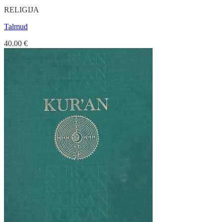
RELIGIJA
Talmud
40.00
€