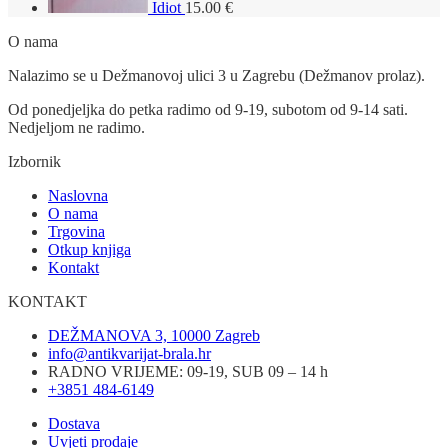
Idiot
15.00
€
O nama
Nalazimo se u Dežmanovoj ulici 3 u Zagrebu (Dežmanov prolaz).
Od ponedjeljka do petka radimo od 9-19, subotom od 9-14 sati.
Nedjeljom ne radimo.
Izbornik
Naslovna
O nama
Trgovina
Otkup knjiga
Kontakt
KONTAKT
DEŽMANOVA 3, 10000 Zagreb
info@antikvarijat-brala.hr
RADNO VRIJEME: 09-19, SUB 09 – 14 h
+3851 484-6149
Dostava
Uvjeti prodaje