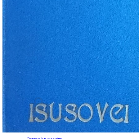
RJEČNICI, GRAMATIKE, PRAVOPISI…
ŠAH
SPORT
STRIPOVI
TEHNIČKE ZNANOSTI
TEORIJA I POVIJEST KNJIŽEVNOSTI
VEDUTE
ZAGREB
ZEMLJOVIDI
Otkup knjiga
O nama
Novosti
AKCIJA
Pretraži:
Nema proizvoda u košarici