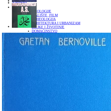
Naslovna
KNJIGE
OD ARHEOLOGIJE
DO KAZALIŠTE, FILM
ARHEOLOGIJA
ARHITEKTURA I URBANIZAM
BILJKE I ŽIVOTINJE
DOMAĆINSTVO
ENCIKLOPEDIJE I LEKSIKONI
ETNOLOGIJA
FILOZOFIJA, SOCIOLOGIJA, ANTROPOLOGIJA
FOTOGRAFIJA
GLAZBENA UMJETNOST
KAZALIŠTE, FILM
OD KNJIŽEVNOST
DO RELIGIJA
KNJIŽEVNOST
LIKOVNA UMJETNOST
LJEKOVITO BILJE I ZDRAVLJE
MITOLOGIJA
POVIJEST I PUBLICISTIKA
PRIRODNE ZNANOSTI
PSIHOLOGIJA, POPULARNA PSIHOLOGIJA,
ALTERNATIVA
RAZNO
RELIGIJA
OD RJEČNIKA
DO ZEMLJOVIDA