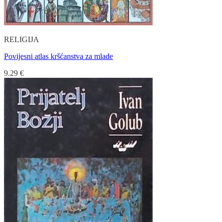
RELIGIJA
Povijesni atlas kršćanstva za mlade
9.29
€