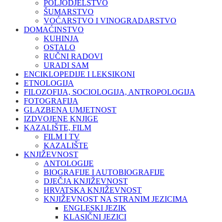
POLJODJELSTVO
ŠUMARSTVO
VOĆARSTVO I VINOGRADARSTVO
DOMAĆINSTVO
KUHINJA
OSTALO
RUČNI RADOVI
URADI SAM
ENCIKLOPEDIJE I LEKSIKONI
ETNOLOGIJA
FILOZOFIJA, SOCIOLOGIJA, ANTROPOLOGIJA
FOTOGRAFIJA
GLAZBENA UMJETNOST
IZDVOJENE KNJIGE
KAZALIŠTE, FILM
FILM I TV
KAZALIŠTE
KNJIŽEVNOST
ANTOLOGIJE
BIOGRAFIJE I AUTOBIOGRAFIJE
DJEČJA KNJIŽEVNOST
HRVATSKA KNJIŽEVNOST
KNJIŽEVNOST NA STRANIM JEZICIMA
ENGLESKI JEZIK
KLASIČNI JEZICI