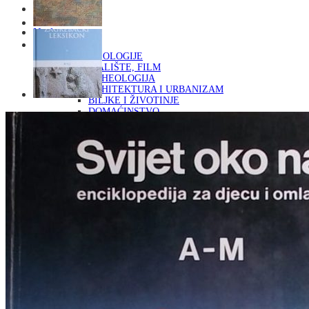
Naslovna
KNJIGE
OD ARHEOLOGIJE
DO KAZALIŠTE, FILM
ARHEOLOGIJA
ARHITEKTURA I URBANIZAM
BILJKE I ŽIVOTINJE
DOMAĆINSTVO
ENCIKLOPEDIJE I LEKSIKONI
ETNOLOGIJA
FILOZOFIJA, SOCIOLOGIJA, ANTROPOLOGIJA
FOTOGRAFIJA
GLAZBENA UMJETNOST
KAZALIŠTE, FILM
OD KNJIŽEVNOST
DO RELIGIJA
KNJIŽEVNOST
LIKOVNA UMJETNOST
LJEKOVITO BILJE I ZDRAVLJE
MITOLOGIJA
POVIJEST I PUBLICISTIKA
PRIRODNE ZNANOSTI
PSIHOLOGIJA, POPULARNA PSIHOLOGIJA,
ALTERNATIVA
RAZNO