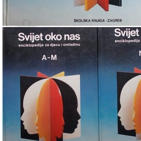
Povratak u trgovinu
Košarica
Nema proizvoda u košarici
Povratak u trgovinu