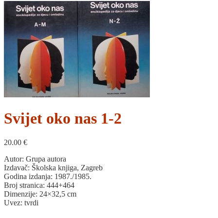
Svijet oko nas 1-2
20.00
€
Autor: Grupa autora
Izdavač: Školska knjiga, Zagreb
Godina izdanja: 1987./1985.
Broj stranica: 444+464
Dimenzije: 24×32,5 cm
Uvez: tvrdi