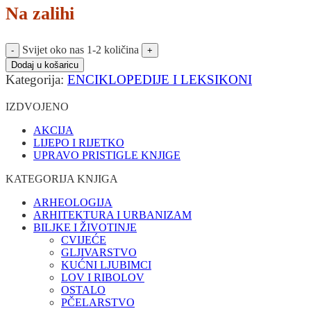
Na zalihi
Svijet oko nas 1-2 količina
Dodaj u košaricu
Kategorija:
ENCIKLOPEDIJE I LEKSIKONI
IZDVOJENO
AKCIJA
LIJEPO I RIJETKO
UPRAVO PRISTIGLE KNJIGE
KATEGORIJA KNJIGA
ARHEOLOGIJA
ARHITEKTURA I URBANIZAM
BILJKE I ŽIVOTINJE
CVIJEĆE
GLJIVARSTVO
KUĆNI LJUBIMCI
LOV I RIBOLOV
OSTALO
PČELARSTVO