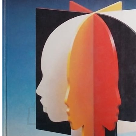
RELIGIJA
OD RJEČNIKA
DO ZEMLJOVIDA
RJEČNICI, GRAMATIKE, PRAVOPISI…
ŠAH
SPORT
STRIPOVI
TEHNIČKE ZNANOSTI
TEORIJA I POVIJEST KNJIŽEVNOSTI
VEDUTE
ZAGREB
ZEMLJOVIDI
Otkup knjiga
O nama
Novosti
AKCIJA
Pretraži:
Nema proizvoda u košarici