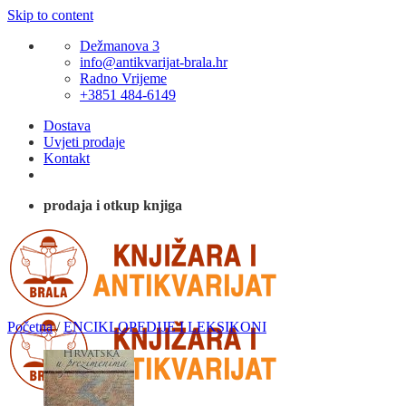
Skip to content
Dežmanova 3
info@antikvarijat-brala.hr
Radno Vrijeme
+3851 484-6149
Dostava
Uvjeti prodaje
Kontakt
prodaja i otkup knjiga
Početna
/
ENCIKLOPEDIJE I LEKSIKONI