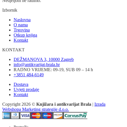
Nedjeljom ne radimo.
Izbornik
Naslovna
O nama
Trgovina
Otkup knjiga
Kontakt
KONTAKT
DEŽMANOVA 3, 10000 Zagreb
info@antikvarijat-brala.hr
RADNO VRIJEME: 09-19, SUB 09 – 14 h
+3851 484-6149
Dostava
Uvjeti prodaje
Kontakt
Copyright 2026 ©
Knjižara i antikvarijat Brala
|
Izrada
Webshopa Marketing strategije d.o.o.