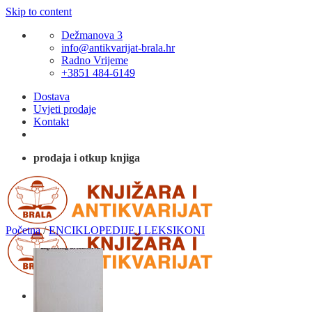
Skip to content
Dežmanova 3
info@antikvarijat-brala.hr
Radno Vrijeme
+3851 484-6149
Dostava
Uvjeti prodaje
Kontakt
prodaja i otkup knjiga
Početna
/
ENCIKLOPEDIJE I LEKSIKONI