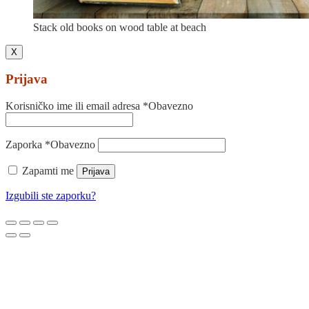
Stack old books on wood table at beach
X
Prijava
Korisničko ime ili email adresa
*
Obavezno
Zaporka
*
Obavezno
Zapamti me
Prijava
Izgubili ste zaporku?