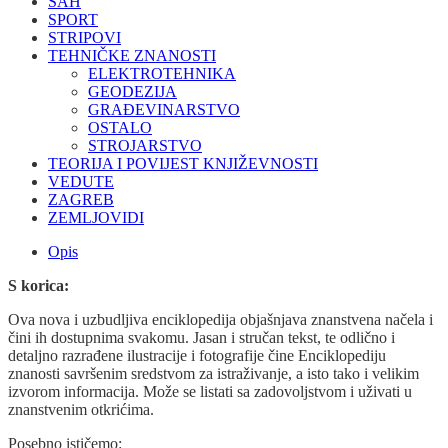
ŠAH
SPORT
STRIPOVI
TEHNIČKE ZNANOSTI
ELEKTROTEHNIKA
GEODEZIJA
GRAĐEVINARSTVO
OSTALO
STROJARSTVO
TEORIJA I POVIJEST KNJIŽEVNOSTI
VEDUTE
ZAGREB
ZEMLJOVIDI
Opis
S korica:
Ova nova i uzbudljiva enciklopedija objašnjava znanstvena načela i
čini ih dostupnima svakomu. Jasan i stručan tekst, te odlično i
detaljno razrađene ilustracije i fotografije čine Enciklopediju
znanosti savršenim sredstvom za istraživanje, a isto tako i velikim
izvorom informacija. Može se listati sa zadovoljstvom i uživati u
znanstvenim otkrićima.
Posebno ističemo: