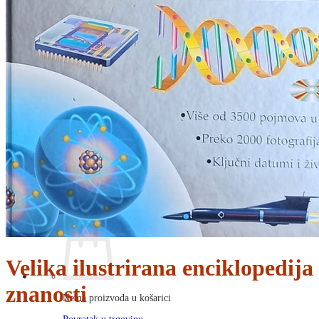
RJEČNICI, GRAMATIKE, PRAVOPISI…
ŠAH
SPORT
STRIPOVI
TEHNIČKE ZNANOSTI
TEORIJA I POVIJEST KNJIŽEVNOSTI
VEDUTE
ZAGREB
ZEMLJOVIDI
Otkup knjiga
O nama
Novosti
AKCIJA
Pretraži:
Velika ilustrirana enciklopedija
znanosti
Nema proizvoda u košarici