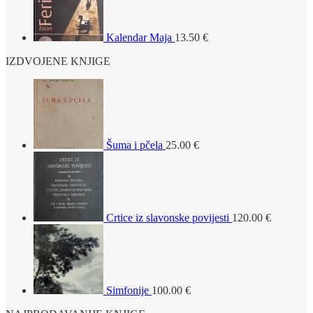
Kalendar Maja
13.50
€
IZDVOJENE KNJIGE
Šuma i pčela
25.00
€
Crtice iz slavonske povijesti
120.00
€
Simfonije
100.00
€