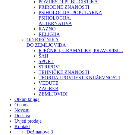
POVIJEST I PUBLICISTIKA
PRIRODNE ZNANOSTI
PSIHOLOGIJA, POPULARNA
PSIHOLOGIJA,
ALTERNATIVA
RAZNO
RELIGIJA
OD RJEČNIKA
DO ZEMLJOVIDA
RJEČNICI, GRAMATIKE, PRAVOPISI…
ŠAH
SPORT
STRIPOVI
TEHNIČKE ZNANOSTI
TEORIJA I POVIJEST KNJIŽEVNOSTI
VEDUTE
ZAGREB
ZEMLJOVIDI
Otkup knjiga
O nama
Novosti
Dostava
Uvjeti prodaje
Kontakt
Dežmanova 3