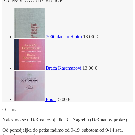
NAJPRODAVANIJE KNJIGE
7000 dana u Sibiru
13.00
€
Braća Karamazovi
13.00
€
Idiot
15.00
€
O nama
Nalazimo se u Dežmanovoj ulici 3 u Zagrebu (Dežmanov prolaz).
Od ponedjeljka do petka radimo od 9-19, subotom od 9-14 sati.