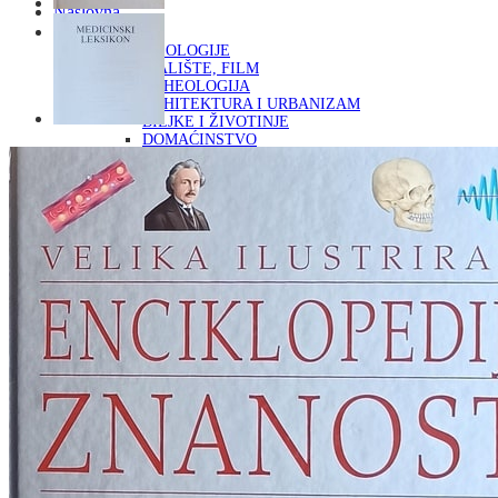
Naslovna
KNJIGE
OD ARHEOLOGIJE
DO KAZALIŠTE, FILM
ARHEOLOGIJA
ARHITEKTURA I URBANIZAM
BILJKE I ŽIVOTINJE
DOMAĆINSTVO
ENCIKLOPEDIJE I LEKSIKONI
ETNOLOGIJA
FILOZOFIJA, SOCIOLOGIJA, ANTROPOLOGIJA
FOTOGRAFIJA
GLAZBENA UMJETNOST
KAZALIŠTE, FILM
OD KNJIŽEVNOST
DO RELIGIJA
KNJIŽEVNOST
LIKOVNA UMJETNOST
LJEKOVITO BILJE I ZDRAVLJE
MITOLOGIJA
POVIJEST I PUBLICISTIKA
PRIRODNE ZNANOSTI
PSIHOLOGIJA, POPULARNA PSIHOLOGIJA,
ALTERNATIVA
RAZNO
RELIGIJA
OD RJEČNIKA
DO ZEMLJOVIDA