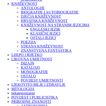
KNJIŽEVNOST
ANTOLOGIJE
BIOGRAFIJE I AUTOBIOGRAFIJE
DJEČJA KNJIŽEVNOST
HRVATSKA KNJIŽEVNOST
KNJIŽEVNOST NA STRANIM JEZICIMA
ENGLESKI JEZIK
KLASIČNI JEZICI
OSTALI JEZICI
POEZIJA
STRANA KNJIŽEVNOST
ZNANSTVENA FANTASTIKA
LIJEPO I RIJETKO
LIKOVNA UMJETNOST
DIZAJN
KATALOZI
MONOGRAFIJE
OSTALO
POVIJEST UMJETNOSTI
LJEKOVITO BILJE I ZDRAVLJE
MITOLOGIJA
nekategorizarne
POVIJEST I PUBLICISTIKA
PRIRODNE ZNANOSTI
ASTRONOMIJA