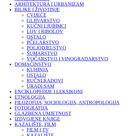
ARHITEKTURA I URBANIZAM
BILJKE I ŽIVOTINJE
CVIJEĆE
GLJIVARSTVO
KUĆNI LJUBIMCI
LOV I RIBOLOV
OSTALO
PČELARSTVO
POLJODJELSTVO
ŠUMARSTVO
VOĆARSTVO I VINOGRADARSTVO
DOMAĆINSTVO
KUHINJA
OSTALO
RUČNI RADOVI
URADI SAM
ENCIKLOPEDIJE I LEKSIKONI
ETNOLOGIJA
FILOZOFIJA, SOCIOLOGIJA, ANTROPOLOGIJA
FOTOGRAFIJA
GLAZBENA UMJETNOST
IZDVOJENE KNJIGE
KAZALIŠTE, FILM
FILM I TV
KAZALIŠTE