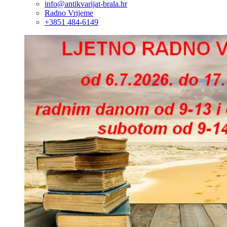
info@antikvarijat-brala.hr
Radno Vrijeme
+3851 484-6149