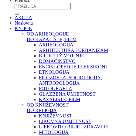
Pretraži:
AKCIJA
Naslovna
KNJIGE
OD ARHEOLOGIJE
DO KAZALIŠTE, FILM
ARHEOLOGIJA
ARHITEKTURA I URBANIZAM
BILJKE I ŽIVOTINJE
DOMAĆINSTVO
ENCIKLOPEDIJE I LEKSIKONI
ETNOLOGIJA
FILOZOFIJA, SOCIOLOGIJA,
ANTROPOLOGIJA
FOTOGRAFIJA
GLAZBENA UMJETNOST
KAZALIŠTE, FILM
OD KNJIŽEVNOST
DO RELIGIJA
KNJIŽEVNOST
LIKOVNA UMJETNOST
LJEKOVITO BILJE I ZDRAVLJE
MITOLOGIJA