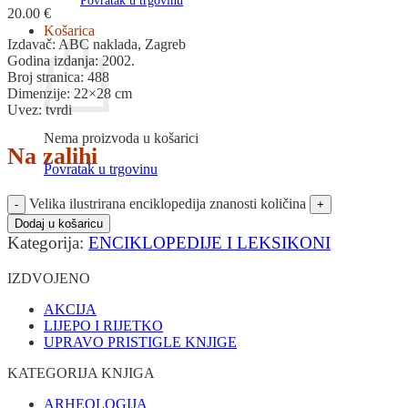
Povratak u trgovinu
20.00
€
Košarica
Izdavač: ABC naklada, Zagreb
Godina izdanja: 2002.
Broj stranica: 488
Dimenzije: 22×28 cm
Uvez: tvrdi
Nema proizvoda u košarici
Na zalihi
Povratak u trgovinu
Velika ilustrirana enciklopedija znanosti količina
Dodaj u košaricu
Kategorija:
ENCIKLOPEDIJE I LEKSIKONI
IZDVOJENO
AKCIJA
LIJEPO I RIJETKO
UPRAVO PRISTIGLE KNJIGE
KATEGORIJA KNJIGA
ARHEOLOGIJA